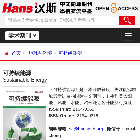
学术期刊
切
换
导
首页
地球与环境
可持续能源
航
可持续能源
Sustainable Energy
《可持续能源》是一本开放获取、关注能源领
域最新进展的国际中文期刊，主要刊登太阳
能、风能、水能、沼气能等各种能源可持续发
展研究，以及能源与经济、环境、政策等关系
ISSN Print:
2164-9065
的学术论文和成果评述。本刊集学术性、思想
ISSN Online:
2164-9219
性为一体，支持思想创新、学术创新，倡导科
学并致力于学术的繁荣，旨在给世界范围内的
编辑邮箱:
se@hanspub.org
微信号：
hansi-
能源研究者、能源工作者等研究并关注能源发
cheng