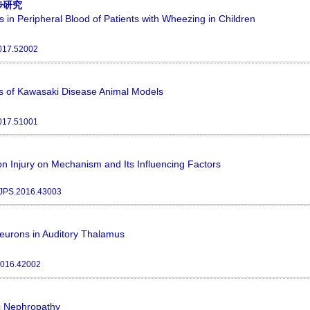
步研究
 in Peripheral Blood of Patients with Wheezing in Children
017.52002
s of Kawasaki Disease Animal Models
017.51001
 Injury on Mechanism and Its Influencing Factors
/JPS.2016.43003
Neurons in Auditory Thalamus
2016.42002
c Nephropathy