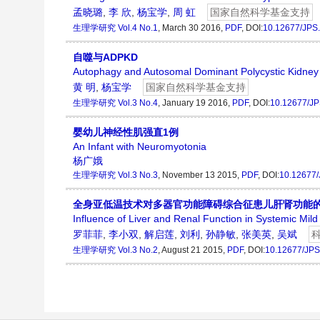
孟晓璐
,
李 欣
,
杨宝学
,
周 虹
国家自然科学基金支持
生理学研究
Vol.4 No.1
, March 30 2016,
PDF
, DOI:
10.12677/JPS
自噬与ADPKD
Autophagy and Autosomal Dominant Polycystic Kidney
黄 明
,
杨宝学
国家自然科学基金支持
生理学研究
Vol.3 No.4
, January 19 2016,
PDF
, DOI:
10.12677/JP
婴幼儿神经性肌强直1例
An Infant with Neuromyotonia
杨广娥
生理学研究
Vol.3 No.3
, November 13 2015,
PDF
, DOI:
10.12677
全身亚低温技术对多器官功能障碍综合征患儿肝肾功能
Influence of Liver and Renal Function in Systemic Mil
罗菲菲
,
李小双
,
解启莲
,
刘利
,
孙静敏
,
张美英
,
吴斌
生理学研究
Vol.3 No.2
, August 21 2015,
PDF
, DOI:
10.12677/JPS