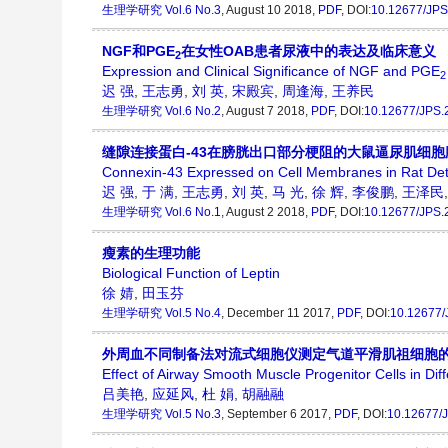
生理学研究
Vol.6 No.3
, August 10 2018,
PDF
, DOI:
10.12677/JPS
NGF和PGE
在女性OAB患者尿液中的表达及临床意义
2
Expression and Clinical Significance of NGF and PGE
2
迟 强
,
王志勇
,
刘 英
,
宋殿宾
,
周逢海
,
王养民
生理学研究
Vol.6 No.2
, August 7 2018,
PDF
, DOI:
10.12677/JPS.
缝隙连接蛋白-43在膀胱出口部分梗阻的大鼠逼尿肌细
Connexin-43 Expressed on Cell Membranes in Rat Detru
迟 强
,
于 满
,
王志勇
,
刘 英
,
马 光
,
徐 辉
,
李俊鹏
,
王泽民
生理学研究
Vol.6 No.1
, August 2 2018,
PDF
, DOI:
10.12677/JPS.
瘦素的生理功能
Biological Function of Leptin
徐 婧
,
田玉芬
生理学研究
Vol.5 No.4
, December 11 2017,
PDF
, DOI:
10.12677/
外周血不同制备法对流式细胞仪测定气道平滑肌祖细胞
Effect of Airway Smooth Muscle Progenitor Cells in Di
吕美艳
,
应延风
,
杜 娟
,
胡融融
生理学研究
Vol.5 No.3
, September 6 2017,
PDF
, DOI:
10.12677/