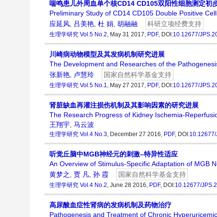
喘鸣患儿外周血单个核CD14 CD105双阳性细胞测定初
Preliminary Study of CD14 CD105 Double Positive Cells
应延风
,
吕美艳
,
杜 娟
,
胡融融
科研立项经费支持
生理学研究
Vol.5 No.2
, May 31 2017,
PDF
, DOI:
10.12677/JPS.2
川崎病动物模型及其发病机制研究进展
The Development and Researches of the Pathogenesi
张新艳
,
卢慧玲
国家自然科学基金支持
生理学研究
Vol.5 No.1
, May 27 2017,
PDF
, DOI:
10.12677/JPS.2
肾脏缺血再灌注损伤机制及其影响因素的研究进展
The Research Progress of Kidney Ischemia-Reperfusion
王翔宇
,
马云波
生理学研究
Vol.4 No.3
, December 27 2016,
PDF
, DOI:
10.12677
听觉丘脑中MGB神经元的刺激–特异性适应
An Overview of Stimulus-Specific Adaptation of MGB 
黄梦之
,
贾 凡
,
孙 霞
国家自然科学基金支持
生理学研究
Vol.4 No.2
, June 28 2016,
PDF
, DOI:
10.12677/JPS.
高尿酸血症性肾病的发病机制及药物治疗
Pathogenesis and Treatment of Chronic Hyperuricemi