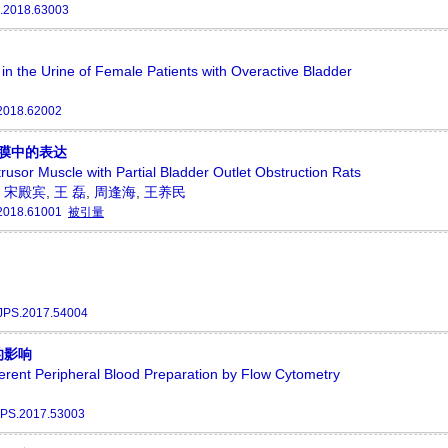
.2018.63003
in the Urine of Female Patients with Overactive Bladder
2018.62002
胞膜中的表达
sor Muscle with Partial Bladder Outlet Obstruction Rats
,
宋殿宾
,
王 磊
,
周逢海
,
王养民
2018.61001
被引量
JPS.2017.54004
的影响
fferent Peripheral Blood Preparation by Flow Cytometry
JPS.2017.53003