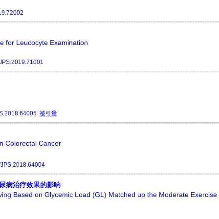
19.72002
pe for Leucocyte Examination
/JPS.2019.71001
S.2018.64005
被引量
n Colorectal Cancer
/JPS.2018.64004
糖尿病治疗效果的影响
ving Based on Glycemic Load (GL) Matched up the Moderate Exercise 