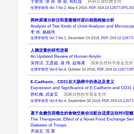
于奎营
,
张 涛
,
徐 迎
,
荀红霞
科研立项经费支持
生理学研究
Vol.7 No.2
, May 6 2019,
PDF
, DOI:
10.12677/JPS.20
两种尿液分析仪和显微镜对尿白细胞检验分析
Analysis of Two Kinds of Urine Analyzer and Microsco
李 玲
,
杨丽玮
生理学研究
Vol.7 No.1
, December 24 2018,
PDF
, DOI:
10.12677
人胰淀素的研究进展
An Updated Review of Human Amylin
吴伟洁
,
王彦超
,
凌 伟
,
赵海潞
国家自然科学基金支持
生理学研究
Vol.6 No.4
, October 10 2018,
PDF
, DOI:
10.12677/JP
E-Cadherin、CD31在大肠癌中的表达及意义
Expression and Significance of E-Cadherin and CD31 i
孙红梅
,
武金宝
国家自然科学基金支持
生理学研究
Vol.6 No.4
, September 30 2018,
PDF
, DOI:
10.12677
基于血糖负荷概念的食物交换份法配合适度运动对II型
The Therapeutic Effect of a Novel Food Exchange Ser
Diabetes of Troops
齐淑文
,
范 蓉