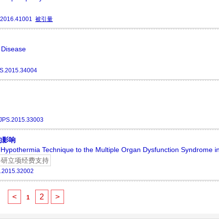
.2016.41001
被引量
 Disease
S.2015.34004
/JPS.2015.33003
的影响
d Hypothermia Technique to the Multiple Organ Dysfunction Syndrome i
科研立项经费支持
.2015.32002
<
2
>
1