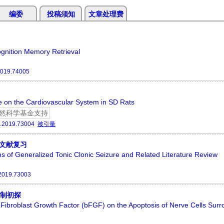
编委
投稿须知
文章处理费
ognition Memory Retrieval
2019.74005
te on the Cardiovascular System in SD Rats
然科学基金支持
.2019.73004
被引量
文献复习
s of Generalized Tonic Clonic Seizure and Related Literature Review
2019.73003
机制初探
Fibroblast Growth Factor (bFGF) on the Apoptosis of Nerve Cells Surr