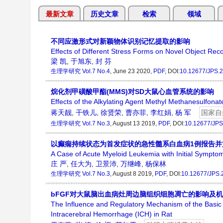
最新文章
历史文章
检索
领域
不同应激形式对新颖物体识别记忆提取的影响
Effects of Different Stress Forms on Novel Object Rec
梁 凯
,
于旭东
,
封 芬
生理学研究
Vol.7 No.4
, June 23 2020,
PDF
, DOI:
10.12677/JPS.
烷化剂甲磺酸甲酯(MMS)对SD大鼠心血管系统的影响
Effects of the Alkylating Agent Methyl Methanesulfona
蒋天靓
,
干铁儿
,
徐贤荣
,
曹亦菲
,
李红娟
,
杨 军
国家自
生理学研究
Vol.7 No.3
, August 13 2019,
PDF
, DOI:
10.12677/JPS
以癫痫持续状态为首发症状的急性髓系白血病1例报告并
A Case of Acute Myeloid Leukemia with Initial Symptom
庄 严
,
任大为
,
卫景沛
,
万继峰
,
杨保林
生理学研究
Vol.7 No.3
, August 8 2019,
PDF
, DOI:
10.12677/JPS.
bFGF对大鼠脑出血病灶周边脑组织细胞凋亡的影响及
The Influence and Regulatory Mechanism of the Basic 
Intracerebral Hemorrhage (ICH) in Rat