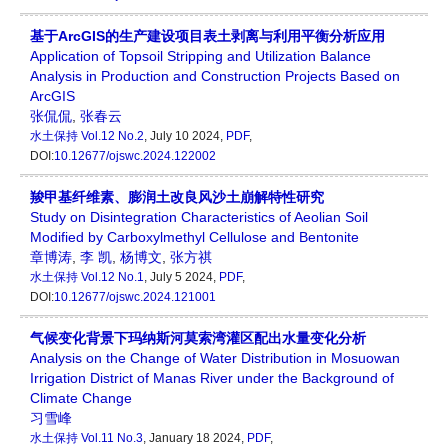
基于ArcGIS的生产建设项目表土剥离与利用平衡分析应用
Application of Topsoil Stripping and Utilization Balance
Analysis in Production and Construction Projects Based on
ArcGIS
张侃侃
,
张春云
水土保持
Vol.12 No.2
, July 10 2024,
PDF
,
DOI:
10.12677/ojswc.2024.122002
羧甲基纤维素、膨润土改良风沙土崩解特性研究
Study on Disintegration Characteristics of Aeolian Soil
Modified by Carboxylmethyl Cellulose and Bentonite
章博涛
,
李 凯
,
杨博文
,
张方祺
水土保持
Vol.12 No.1
, July 5 2024,
PDF
,
DOI:
10.12677/ojswc.2024.121001
气候变化背景下玛纳斯河莫索湾灌区配出水量变化分析
Analysis on the Change of Water Distribution in Mosuowan
Irrigation District of Manas River under the Background of
Climate Change
习雪峰
水土保持
Vol.11 No.3
, January 18 2024,
PDF
,