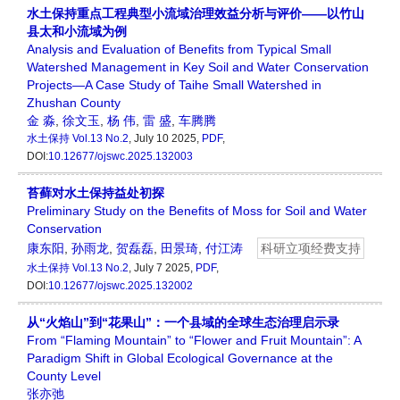
水土保持重点工程典型小流域治理效益分析与评价——以竹山
县太和小流域为例
Analysis and Evaluation of Benefits from Typical Small
Watershed Management in Key Soil and Water Conservation
Projects—A Case Study of Taihe Small Watershed in
Zhushan County
金 淼
,
徐文玉
,
杨 伟
,
雷 盛
,
车腾腾
水土保持
Vol.13 No.2
, July 10 2025,
PDF
,
DOI:
10.12677/ojswc.2025.132003
苔藓对水土保持益处初探
Preliminary Study on the Benefits of Moss for Soil and Water
Conservation
康东阳
,
孙雨龙
,
贺磊磊
,
田景琦
,
付江涛
科研立项经费支持
水土保持
Vol.13 No.2
, July 7 2025,
PDF
,
DOI:
10.12677/ojswc.2025.132002
从“火焰山”到“花果山”：一个县域的全球生态治理启示录
From “Flaming Mountain” to “Flower and Fruit Mountain”: A
Paradigm Shift in Global Ecological Governance at the
County Level
张亦弛