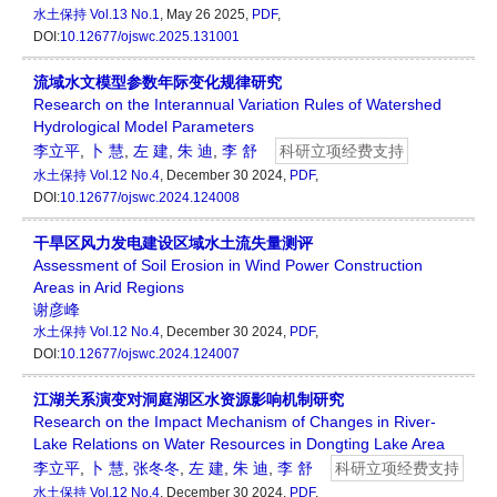
水土保持
Vol.13 No.1
, May 26 2025,
PDF
,
DOI:
10.12677/ojswc.2025.131001
流域水文模型参数年际变化规律研究
Research on the Interannual Variation Rules of Watershed
Hydrological Model Parameters
李立平
,
卜 慧
,
左 建
,
朱 迪
,
李 舒
科研立项经费支持
水土保持
Vol.12 No.4
, December 30 2024,
PDF
,
DOI:
10.12677/ojswc.2024.124008
干旱区风力发电建设区域水土流失量测评
Assessment of Soil Erosion in Wind Power Construction
Areas in Arid Regions
谢彦峰
水土保持
Vol.12 No.4
, December 30 2024,
PDF
,
DOI:
10.12677/ojswc.2024.124007
江湖关系演变对洞庭湖区水资源影响机制研究
Research on the Impact Mechanism of Changes in River-
Lake Relations on Water Resources in Dongting Lake Area
李立平
,
卜 慧
,
张冬冬
,
左 建
,
朱 迪
,
李 舒
科研立项经费支持
水土保持
Vol.12 No.4
, December 30 2024,
PDF
,