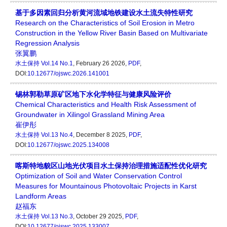
基于多因素回归分析黄河流域地铁建设水土流失特性研究
Research on the Characteristics of Soil Erosion in Metro
Construction in the Yellow River Basin Based on Multivariate
Regression Analysis
张翼鹏
水土保持
Vol.14 No.1
, February 26 2026,
PDF
,
DOI:
10.12677/ojswc.2026.141001
锡林郭勒草原矿区地下水化学特征与健康风险评价
Chemical Characteristics and Health Risk Assessment of
Groundwater in Xilingol Grassland Mining Area
崔伊彤
水土保持
Vol.13 No.4
, December 8 2025,
PDF
,
DOI:
10.12677/ojswc.2025.134008
喀斯特地貌区山地光伏项目水土保持治理措施适配性优化研究
Optimization of Soil and Water Conservation Control
Measures for Mountainous Photovoltaic Projects in Karst
Landform Areas
赵福东
水土保持
Vol.13 No.3
, October 29 2025,
PDF
,
DOI:
10.12677/ojswc.2025.133007