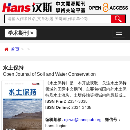
学术期刊
切
换
导
首页
航
水土保持
Open Journal of Soil and Water Conservation
《水土保持》是一本开放获取、关注水土保持
领域的国际中文期刊，主要包括国内外水土保
持及水土流失、土壤侵蚀等领域内的最新成果
介绍，学者讨论，某一领域的研究进展和专业
ISSN Print:
2334-3338
评论等多方面的内容，旨在给世界范围内的科
ISSN Online:
2334-3435
学家、学者、科研人员提供一个传播、分享和
讨论水土保持领域内不同方向问题与发展的交
编辑邮箱:
ojswc@hanspub.org
微信号：
流平台。
hans-liuqian