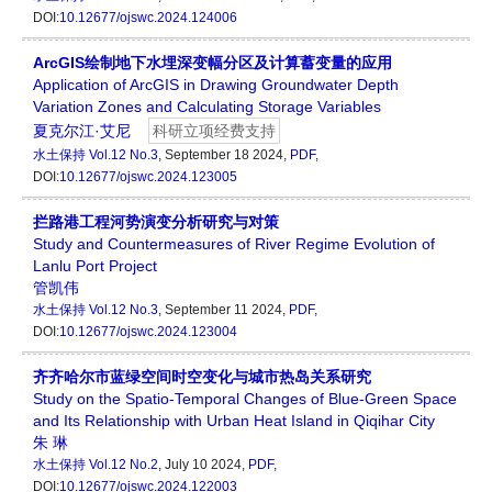
DOI:
10.12677/ojswc.2024.124006
ArcGIS绘制地下水埋深变幅分区及计算蓄变量的应用
Application of ArcGIS in Drawing Groundwater Depth
Variation Zones and Calculating Storage Variables
夏克尔江·艾尼
科研立项经费支持
水土保持
Vol.12 No.3
, September 18 2024,
PDF
,
DOI:
10.12677/ojswc.2024.123005
拦路港工程河势演变分析研究与对策
Study and Countermeasures of River Regime Evolution of
Lanlu Port Project
管凯伟
水土保持
Vol.12 No.3
, September 11 2024,
PDF
,
DOI:
10.12677/ojswc.2024.123004
齐齐哈尔市蓝绿空间时空变化与城市热岛关系研究
Study on the Spatio-Temporal Changes of Blue-Green Space
and Its Relationship with Urban Heat Island in Qiqihar City
朱 琳
水土保持
Vol.12 No.2
, July 10 2024,
PDF
,
DOI:
10.12677/ojswc.2024.122003