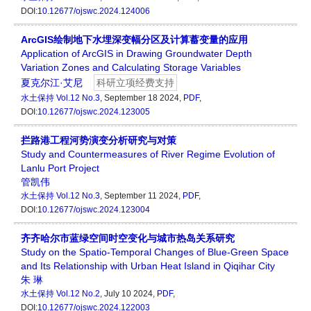
DOI:
10.12677/ojswc.2024.124006
ArcGIS绘制地下水埋深变幅分区及计算蓄变量的应用
Application of ArcGIS in Drawing Groundwater Depth
Variation Zones and Calculating Storage Variables
夏克尔江·艾尼
科研立项经费支持
水土保持
Vol.12 No.3
, September 18 2024,
PDF
,
DOI:
10.12677/ojswc.2024.123005
拦路港工程河势演变分析研究与对策
Study and Countermeasures of River Regime Evolution of
Lanlu Port Project
管凯伟
水土保持
Vol.12 No.3
, September 11 2024,
PDF
,
DOI:
10.12677/ojswc.2024.123004
齐齐哈尔市蓝绿空间时空变化与城市热岛关系研究
Study on the Spatio-Temporal Changes of Blue-Green Space
and Its Relationship with Urban Heat Island in Qiqihar City
朱 琳
水土保持
Vol.12 No.2
, July 10 2024,
PDF
,
DOI:
10.12677/ojswc.2024.122003