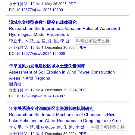
水土保持
Vol.13 No.1
, May 26 2025,
PDF
,
DOI:
10.12677/ojswc.2025.131001
流域水文模型参数年际变化规律研究
Research on the Interannual Variation Rules of Watershed
Hydrological Model Parameters
李立平
,
卜 慧
,
左 建
,
朱 迪
,
李 舒
科研立项经费支持
水土保持
Vol.12 No.4
, December 30 2024,
PDF
,
DOI:
10.12677/ojswc.2024.124008
干旱区风力发电建设区域水土流失量测评
Assessment of Soil Erosion in Wind Power Construction
Areas in Arid Regions
谢彦峰
水土保持
Vol.12 No.4
, December 30 2024,
PDF
,
DOI:
10.12677/ojswc.2024.124007
江湖关系演变对洞庭湖区水资源影响机制研究
Research on the Impact Mechanism of Changes in River-
Lake Relations on Water Resources in Dongting Lake Area
李立平
,
卜 慧
,
张冬冬
,
左 建
,
朱 迪
,
李 舒
科研立项经费支持
水土保持
Vol.12 No.4
, December 30 2024,
PDF
,