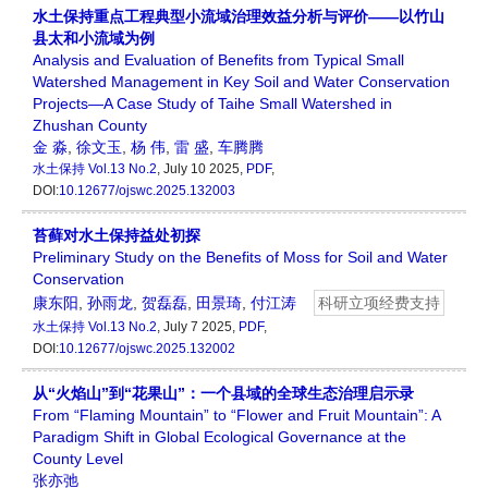
水土保持重点工程典型小流域治理效益分析与评价——以竹山
县太和小流域为例
Analysis and Evaluation of Benefits from Typical Small
Watershed Management in Key Soil and Water Conservation
Projects—A Case Study of Taihe Small Watershed in
Zhushan County
金 淼
,
徐文玉
,
杨 伟
,
雷 盛
,
车腾腾
水土保持
Vol.13 No.2
, July 10 2025,
PDF
,
DOI:
10.12677/ojswc.2025.132003
苔藓对水土保持益处初探
Preliminary Study on the Benefits of Moss for Soil and Water
Conservation
康东阳
,
孙雨龙
,
贺磊磊
,
田景琦
,
付江涛
科研立项经费支持
水土保持
Vol.13 No.2
, July 7 2025,
PDF
,
DOI:
10.12677/ojswc.2025.132002
从“火焰山”到“花果山”：一个县域的全球生态治理启示录
From “Flaming Mountain” to “Flower and Fruit Mountain”: A
Paradigm Shift in Global Ecological Governance at the
County Level
张亦弛