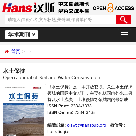
学术期刊
切
换
导
首页
航
水土保持
Open Journal of Soil and Water Conservation
《水土保持》是一本开放获取、关注水土保持
领域的国际中文期刊，主要包括国内外水土保
持及水土流失、土壤侵蚀等领域内的最新成果
介绍，学者讨论，某一领域的研究进展和专业
ISSN Print:
2334-3338
评论等多方面的内容，旨在给世界范围内的科
ISSN Online:
2334-3435
学家、学者、科研人员提供一个传播、分享和
讨论水土保持领域内不同方向问题与发展的交
编辑邮箱:
ojswc@hanspub.org
微信号：
流平台。
hans-liuqian