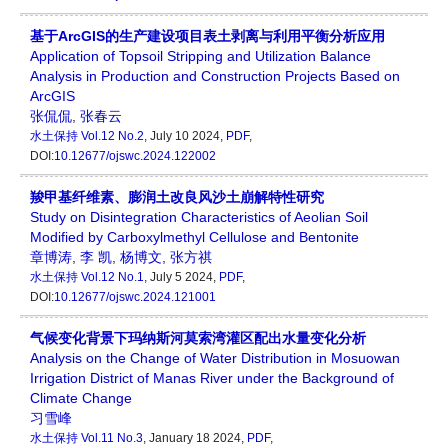
基于ArcGIS的生产建设项目表土剥离与利用平衡分析应用
Application of Topsoil Stripping and Utilization Balance
Analysis in Production and Construction Projects Based on
ArcGIS
张侃侃
,
张春云
水土保持
Vol.12 No.2
, July 10 2024,
PDF
,
DOI:
10.12677/ojswc.2024.122002
羧甲基纤维素、膨润土改良风沙土崩解特性研究
Study on Disintegration Characteristics of Aeolian Soil
Modified by Carboxylmethyl Cellulose and Bentonite
章博涛
,
李 凯
,
杨博文
,
张方祺
水土保持
Vol.12 No.1
, July 5 2024,
PDF
,
DOI:
10.12677/ojswc.2024.121001
气候变化背景下玛纳斯河莫索湾灌区配出水量变化分析
Analysis on the Change of Water Distribution in Mosuowan
Irrigation District of Manas River under the Background of
Climate Change
习雪峰
水土保持
Vol.11 No.3
, January 18 2024,
PDF
,