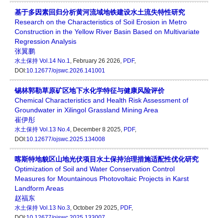
基于多因素回归分析黄河流域地铁建设水土流失特性研究
Research on the Characteristics of Soil Erosion in Metro
Construction in the Yellow River Basin Based on Multivariate
Regression Analysis
张翼鹏
水土保持
Vol.14 No.1
, February 26 2026,
PDF
,
DOI:
10.12677/ojswc.2026.141001
锡林郭勒草原矿区地下水化学特征与健康风险评价
Chemical Characteristics and Health Risk Assessment of
Groundwater in Xilingol Grassland Mining Area
崔伊彤
水土保持
Vol.13 No.4
, December 8 2025,
PDF
,
DOI:
10.12677/ojswc.2025.134008
喀斯特地貌区山地光伏项目水土保持治理措施适配性优化研究
Optimization of Soil and Water Conservation Control
Measures for Mountainous Photovoltaic Projects in Karst
Landform Areas
赵福东
水土保持
Vol.13 No.3
, October 29 2025,
PDF
,
DOI:
10.12677/ojswc.2025.133007