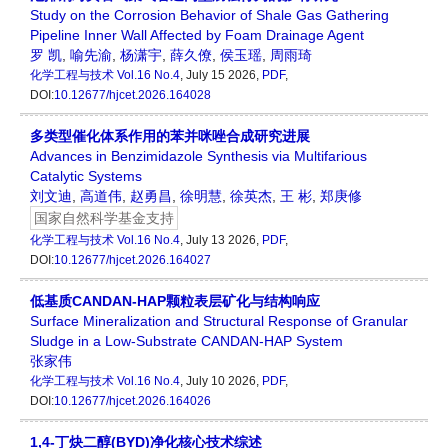
Study on the Corrosion Behavior of Shale Gas Gathering
Pipeline Inner Wall Affected by Foam Drainage Agent
罗 凯
,
喻先渝
,
杨潇宇
,
薛久僚
,
侯玉瑶
,
周雨琦
化学工程与技术
Vol.16 No.4
, July 15 2026,
PDF
,
DOI:
10.12677/hjcet.2026.164028
多类型催化体系作用的苯并咪唑合成研究进展
Advances in Benzimidazole Synthesis via Multifarious
Catalytic Systems
刘文迪
,
高道伟
,
赵勇昌
,
徐明慧
,
徐英杰
,
王 彬
,
郑庚修
国家自然科学基金支持
化学工程与技术
Vol.16 No.4
, July 13 2026,
PDF
,
DOI:
10.12677/hjcet.2026.164027
低基质CANDAN-HAP颗粒表层矿化与结构响应
Surface Mineralization and Structural Response of Granular
Sludge in a Low-Substrate CANDAN-HAP System
张家伟
化学工程与技术
Vol.16 No.4
, July 10 2026,
PDF
,
DOI:
10.12677/hjcet.2026.164026
1,4-丁炔二醇(BYD)净化核心技术综述