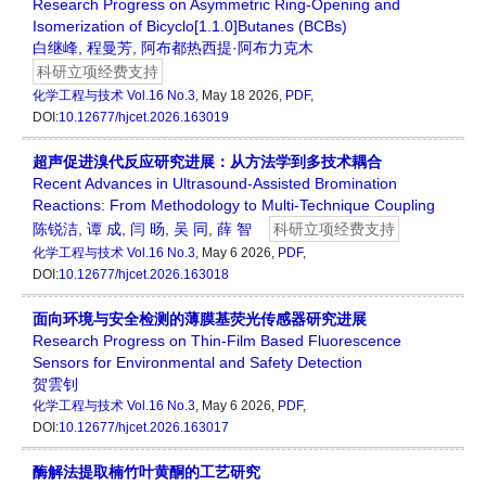
Research Progress on Asymmetric Ring-Opening and
Isomerization of Bicyclo[1.1.0]Butanes (BCBs)
白继峰
,
程曼芳
,
阿布都热西提·阿布力克木
科研立项经费支持
化学工程与技术
Vol.16 No.3
, May 18 2026,
PDF
,
DOI:
10.12677/hjcet.2026.163019
超声促进溴代反应研究进展：从方法学到多技术耦合
Recent Advances in Ultrasound-Assisted Bromination
Reactions: From Methodology to Multi-Technique Coupling
陈锐洁
,
谭 成
,
闫 旸
,
吴 同
,
薛 智
科研立项经费支持
化学工程与技术
Vol.16 No.3
, May 6 2026,
PDF
,
DOI:
10.12677/hjcet.2026.163018
面向环境与安全检测的薄膜基荧光传感器研究进展
Research Progress on Thin-Film Based Fluorescence
Sensors for Environmental and Safety Detection
贺雲钊
化学工程与技术
Vol.16 No.3
, May 6 2026,
PDF
,
DOI:
10.12677/hjcet.2026.163017
酶解法提取楠竹叶黄酮的工艺研究