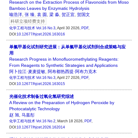
Research on the Extraction Process of Flavonoids from Moso
Bamboo Leaves by Enzymatic Hydrolysis
喻浩洋
,
张 臻
,
袁 圆
,
梁 淼
,
贺正宜
,
贺国文
科研立项经费支持
化学工程与技术
Vol.16 No.3
, April 30 2026,
PDF
,
DOI:
10.12677/hjcet.2026.163016
单氟甲基化试剂研究进展：从单氟甲基化试剂到合成策略与应
用
Research Progress in Monofluoromethylating Reagents:
From Reagents to Synthetic Strategies and Applications
阿卜拉江·麦麦提敏
,
阿布都热西提·阿布力克木
化学工程与技术
Vol.16 No.3
, April 27 2026,
PDF
,
DOI:
10.12677/hjcet.2026.163015
光催化技术制备过氧化氢研究综述
A Review on the Preparation of Hydrogen Peroxide by
Photocatalytic Technology
赵 旭
,
马嘉彤
化学工程与技术
Vol.16 No.2
, March 18 2026,
PDF
,
DOI:
10.12677/hjcet.2026.162014