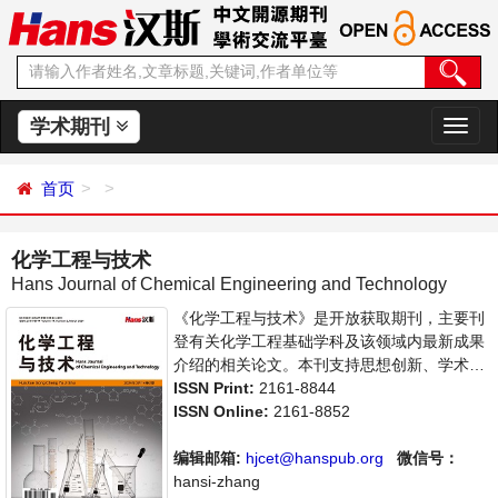
学术期刊
切
换
导
首页
航
化学工程与技术
Hans Journal of Chemical Engineering and Technology
《化学工程与技术》是开放获取期刊，主要刊
登有关化学工程基础学科及该领域内最新成果
介绍的相关论文。本刊支持思想创新、学术创
新，倡导科学，繁荣学术，集学术性、思想性
ISSN Print:
2161-8844
为一体，旨在给世界范围内的科学家、学者、
ISSN Online:
2161-8852
科研人员提供一个传播、分享和讨论化学工程
与技术领域内不同方向问题与发展的交流平
编辑邮箱:
hjcet@hanspub.org
微信号：
台。
hansi-zhang