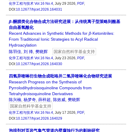
化学工程与技术
Vol.16 No.4
, July 29 2026,
PDF
,
DOI:
10.12677/hjcet.2026.164031
β
-酮腈类化合物合成方法研究进展：从传统离子型策略到酰基
自由基氢酰化
Recent Advances in Synthetic Methods for
β
-Ketonitriles:
From Traditional Ionic Strategies to Acyl Radical
Hydroacylation
陈羽佳
,
刘 烽
,
樊晓辉
国家自然科学基金支持
化学工程与技术
Vol.16 No.4
, July 23 2026,
PDF
,
DOI:
10.12677/hjcet.2026.164030
四氢异喹啉衍生物合成吡咯并二氢异喹啉化合物研究进展
Research Progress on the Synthesis of
Pyrrolodihydroisoquinoline Compounds from
Tetrahydroisoquinoline Derivatives
陈兴楠
,
杨梦奇
,
薛梓超
,
陈效威
,
樊晓辉
国家自然科学基金支持
化学工程与技术
Vol.16 No.4
, July 17 2026,
PDF
,
DOI:
10.12677/hjcet.2026.164029
泡排剂对页岩气集气管道内壁腐蚀行为的影响研究