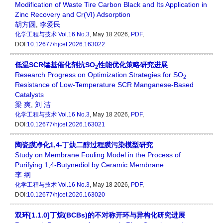
Modification of Waste Tire Carbon Black and Its Application in
Zinc Recovery and Cr(VI) Adsorption
胡方圆
,
李爱民
化学工程与技术
Vol.16 No.3
, May 18 2026,
PDF
,
DOI:
10.12677/hjcet.2026.163022
低温SCR锰基催化剂抗SO
性能优化策略研究进展
2
Research Progress on Optimization Strategies for SO
2
Resistance of Low-Temperature SCR Manganese-Based
Catalysts
梁 爽
,
刘 洁
化学工程与技术
Vol.16 No.3
, May 18 2026,
PDF
,
DOI:
10.12677/hjcet.2026.163021
陶瓷膜净化1,4-丁炔二醇过程膜污染模型研究
Study on Membrane Fouling Model in the Process of
Purifying 1,4-Butynediol by Ceramic Membrane
李 纲
化学工程与技术
Vol.16 No.3
, May 18 2026,
PDF
,
DOI:
10.12677/hjcet.2026.163020
双环[1.1.0]丁烷(BCBs)的不对称开环与异构化研究进展