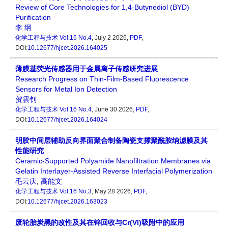
Review of Core Technologies for 1,4-Butynediol (BYD)
Purification
李 纲
化学工程与技术
Vol.16 No.4
, July 2 2026,
PDF
,
DOI:
10.12677/hjcet.2026.164025
薄膜基荧光传感器用于金属离子传感研究进展
Research Progress on Thin-Film-Based Fluorescence
Sensors for Metal Ion Detection
贺雲钊
化学工程与技术
Vol.16 No.4
, June 30 2026,
PDF
,
DOI:
10.12677/hjcet.2026.164024
明胶中间层辅助反向界面聚合制备陶瓷支撑聚酰胺纳滤膜及其
性能研究
Ceramic-Supported Polyamide Nanofiltration Membranes via
Gelatin Interlayer-Assisted Reverse Interfacial Polymerization
毛云庆
,
高能文
化学工程与技术
Vol.16 No.3
, May 28 2026,
PDF
,
DOI:
10.12677/hjcet.2026.163023
废轮胎炭黑的改性及其在锌回收与Cr(VI)吸附中的应用