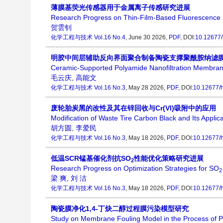
薄膜基荧光传感器用于金属离子传感研究进展
Research Progress on Thin-Film-Based Fluorescence S
贺雲钊
化学工程与技术
Vol.16 No.4
, June 30 2026,
PDF
, DOI:
10.12677/
明胶中间层辅助反向界面聚合制备陶瓷支撑聚酰胺纳滤
Ceramic-Supported Polyamide Nanofiltration Membranes 
毛云庆
,
高能文
化学工程与技术
Vol.16 No.3
, May 28 2026,
PDF
, DOI:
10.12677/
废轮胎炭黑的改性及其在锌回收与Cr(VI)吸附中的应用
Modification of Waste Tire Carbon Black and Its Applic
胡方圆
,
李爱民
化学工程与技术
Vol.16 No.3
, May 18 2026,
PDF
, DOI:
10.12677/
低温SCR锰基催化剂抗SO
性能优化策略研究进展
2
Research Progress on Optimization Strategies for SO
2
梁 爽
,
刘 洁
化学工程与技术
Vol.16 No.3
, May 18 2026,
PDF
, DOI:
10.12677/
陶瓷膜净化1,4-丁炔二醇过程膜污染模型研究
Study on Membrane Fouling Model in the Process of P