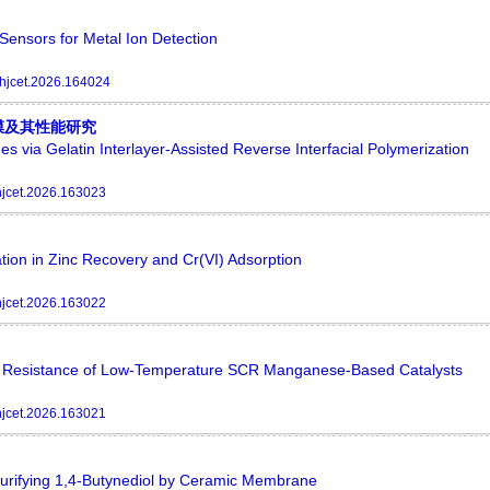
ensors for Metal Ion Detection
hjcet.2026.164024
膜及其性能研究
via Gelatin Interlayer-Assisted Reverse Interfacial Polymerization
hjcet.2026.163023
ation in Zinc Recovery and Cr(VI) Adsorption
hjcet.2026.163022
Resistance of Low-Temperature SCR Manganese-Based Catalysts
hjcet.2026.163021
urifying 1,4-Butynediol by Ceramic Membrane