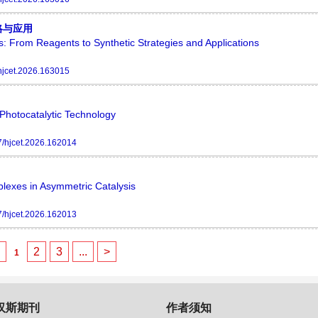
略与应用
 From Reagents to Synthetic Strategies and Applications
hjcet.2026.163015
Photocatalytic Technology
/hjcet.2026.162014
plexes in Asymmetric Catalysis
/hjcet.2026.162013
<
2
3
...
>
1
汉斯期刊
作者须知