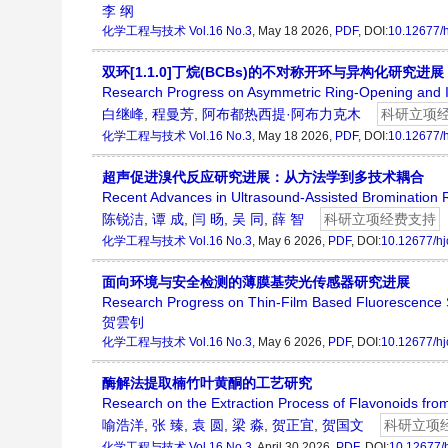
李 纲
化学工程与技术
Vol.16 No.3
, May 18 2026,
PDF
, DOI:
10.12677/
双环[1.1.0]丁烷(BCBs)的不对称开环与异构化研究进展
Research Progress on Asymmetric Ring-Opening and Is
白继峰
,
程曼芳
,
阿布都热西提·阿布力克木
科研立项
化学工程与技术
Vol.16 No.3
, May 18 2026,
PDF
, DOI:
10.12677/
超声促进溴代反应研究进展：从方法学到多技术耦合
Recent Advances in Ultrasound-Assisted Bromination 
陈锐洁
,
谭 成
,
闫 旸
,
吴 同
,
薛 智
科研立项经费支持
化学工程与技术
Vol.16 No.3
, May 6 2026,
PDF
, DOI:
10.12677/hj
面向环境与安全检测的薄膜基荧光传感器研究进展
Research Progress on Thin-Film Based Fluorescence S
贺雲钊
化学工程与技术
Vol.16 No.3
, May 6 2026,
PDF
, DOI:
10.12677/hj
酶解法提取楠竹叶黄酮的工艺研究
Research on the Extraction Process of Flavonoids f
喻浩洋
,
张 臻
,
袁 圆
,
梁 淼
,
贺正宜
,
贺国文
科研立项
化学工程与技术
Vol.16 No.3
, April 30 2026,
PDF
, DOI:
10.12677/