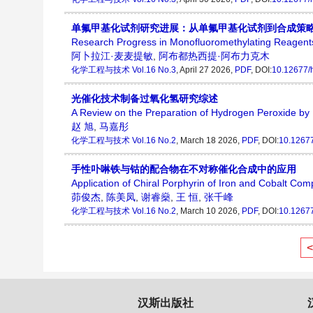
单氟甲基化试剂研究进展：从单氟甲基化试剂到合成策
Research Progress in Monofluoromethylating Reagents:
阿卜拉江·麦麦提敏
,
阿布都热西提·阿布力克木
化学工程与技术
Vol.16 No.3
, April 27 2026,
PDF
, DOI:
10.12677/
光催化技术制备过氧化氢研究综述
A Review on the Preparation of Hydrogen Peroxide by 
赵 旭
,
马嘉彤
化学工程与技术
Vol.16 No.2
, March 18 2026,
PDF
, DOI:
10.12677
手性卟啉铁与钴的配合物在不对称催化合成中的应用
Application of Chiral Porphyrin of Iron and Cobalt Com
茆俊杰
,
陈美凤
,
谢睿燊
,
王 恒
,
张千峰
化学工程与技术
Vol.16 No.2
, March 10 2026,
PDF
, DOI:
10.12677
汉斯出版社