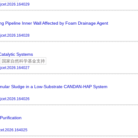
jcet.2026.164029
ng Pipeline Inner Wall Affected by Foam Drainage Agent
jcet.2026.164028
Catalytic Systems
国家自然科学基金支持
jcet.2026.164027
Granular Sludge in a Low-Substrate CANDAN-HAP System
jcet.2026.164026
urification
cet.2026.164025