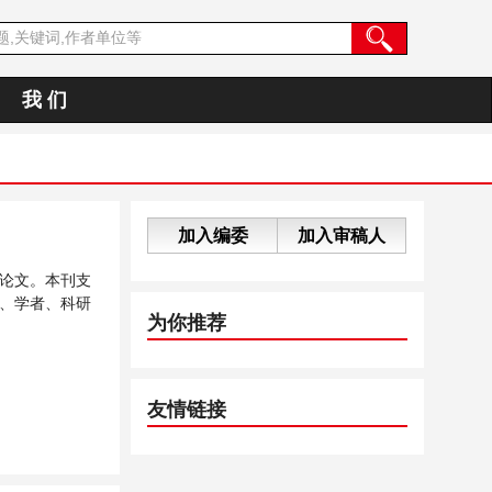
我 们
加入编委
加入审稿人
论文。本刊支
、学者、科研
为你推荐
友情链接