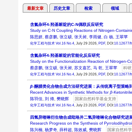
最新文章
历史文章
检索
领域
含氮杂环4-羟基哌啶的C-N偶联反应研究
Study on C-N Coupling Reactions of Nitrogen-Containi
陈思妍
,
蔡彦鹏
,
张立硕
,
张天昶
,
李雨健
,
白 杨
,
王翠苹
化学工程与技术
Vol.16 No.4
, July 29 2026,
PDF
, DOI:
10.12677/h
含氮杂环4-羟基哌啶的官能化反应研究
Study on the Functionalization Reaction of Nitrogen-C
蔡彦鹏
,
张立硕
,
张天昶
,
苏文嘉艺
,
马 乾
,
王翠苹
科研
化学工程与技术
Vol.16 No.4
, July 29 2026,
PDF
, DOI:
10.12677/h
β
-酮腈类化合物合成方法研究进展：从传统离子型策略
Recent Advances in Synthetic Methods for
β
-Ketonitri
陈羽佳
,
刘 烽
,
樊晓辉
国家自然科学基金支持
化学工程与技术
Vol.16 No.4
, July 23 2026,
PDF
, DOI:
10.12677/h
四氢异喹啉衍生物合成吡咯并二氢异喹啉化合物研究进
Research Progress on the Synthesis of Pyrrolodihydro
陈兴楠
,
杨梦奇
,
薛梓超
,
陈效威
,
樊晓辉
国家自然科学