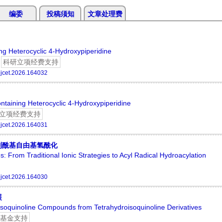
编委
投稿须知
文章处理费
ng Heterocyclic 4-Hydroxypiperidine
科研立项经费支持
jcet.2026.164032
ontaining Heterocyclic 4-Hydroxypiperidine
立项经费支持
jcet.2026.164031
到酰基自由基氢酰化
les: From Traditional Ionic Strategies to Acyl Radical Hydroacylation
jcet.2026.164030
展
isoquinoline Compounds from Tetrahydroisoquinoline Derivatives
基金支持