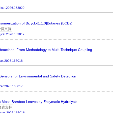
hjcet.2026.163020
omerization of Bicyclo[1.1.0]Butanes (BCBs)
经费支持
hjcet.2026.163019
Reactions: From Methodology to Multi-Technique Coupling
cet.2026.163018
ensors for Environmental and Safety Detection
cet.2026.163017
rom Moso Bamboo Leaves by Enzymatic Hydrolysis
经费支持
hjcet.2026.163016