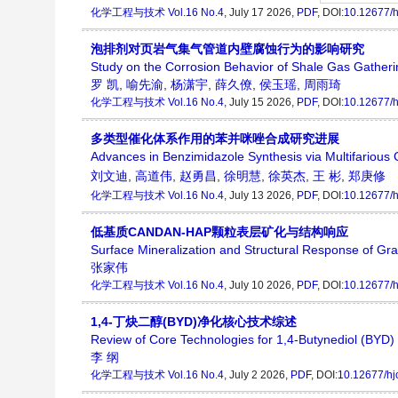
化学工程与技术
Vol.16 No.4
, July 17 2026,
PDF
, DOI:
10.12677/h
泡排剂对页岩气集气管道内壁腐蚀行为的影响研究
Study on the Corrosion Behavior of Shale Gas Gatheri
罗 凯
,
喻先渝
,
杨潇宇
,
薛久僚
,
侯玉瑶
,
周雨琦
化学工程与技术
Vol.16 No.4
, July 15 2026,
PDF
, DOI:
10.12677/h
多类型催化体系作用的苯并咪唑合成研究进展
Advances in Benzimidazole Synthesis via Multifarious 
刘文迪
,
高道伟
,
赵勇昌
,
徐明慧
,
徐英杰
,
王 彬
,
郑庚修
化学工程与技术
Vol.16 No.4
, July 13 2026,
PDF
, DOI:
10.12677/h
低基质CANDAN-HAP颗粒表层矿化与结构响应
Surface Mineralization and Structural Response of 
张家伟
化学工程与技术
Vol.16 No.4
, July 10 2026,
PDF
, DOI:
10.12677/h
1,4-丁炔二醇(BYD)净化核心技术综述
Review of Core Technologies for 1,4-Butynediol (BYD) P
李 纲
化学工程与技术
Vol.16 No.4
, July 2 2026,
PDF
, DOI:
10.12677/hj