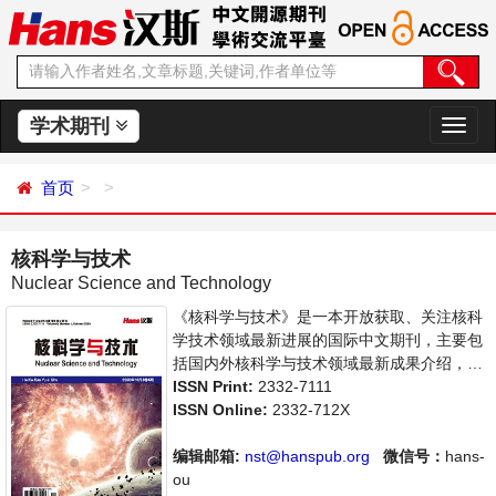
学术期刊
切
换
导
首页
航
核科学与技术
Nuclear Science and Technology
《核科学与技术》是一本开放获取、关注核科
学技术领域最新进展的国际中文期刊，主要包
括国内外核科学与技术领域最新成果介绍，学
者讨论，某一领域的研究进展和专业评论等多
ISSN Print:
2332-7111
方面的内容，旨在给世界范围内的科学家、学
ISSN Online:
2332-712X
者、科研人员提供一个传播、分享和讨论核科
学与技术领域内不同方向问题与发展的交流平
编辑邮箱:
nst@hanspub.org
微信号：
hans-
台。
ou