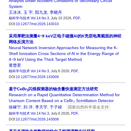
Analysis under Accident Conditions of Secondary Circuit
System
王冰冰
,
玉 宇
,
阳九龙
,
李晓丹
核科学与技术
Vol.14 No.3
, July 10 2026,
PDF
,
DOI:
10.12677/nst.2026.143010
采用厚靶法测量4~9 keV正电子碰撞Al的K壳层电离截面的神经
网络反演方法
Neural Network Inversion Approaches for Measuring the K-
Shell Ionization Cross Sections of Al in the Energy Range of
4~9 keV Using the Thick Target Method
黄楚君
核科学与技术
Vol.14 No.3
, July 6 2026,
PDF
,
DOI:
10.12677/nst.2026.143009
基于CeBr
闪烁探测器的铀含量快速测定方法研究
3
Research on a Rapid Quantitative Determination Method for
Uranium Content Based on a CeBr₃ Scintillation Detector
徐稼宁
,
刘 洋
,
李天宇
,
于子竣
国家自然科学基金支持
核科学与技术
Vol.14 No.3
, July 6 2026,
PDF
,
DOI:
10.12677/nst.2026.143008