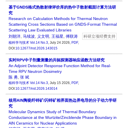
基于GNDS格式热散射律评价库的热中子散射截面计算方法研
究
Research on Calculation Methods for Thermal Neutron
Scattering Cross Sections Based on GNDS-Format Thermal
Scattering Law Evaluated Libraries
刘朝洋
,
马续波
,
义文明
,
王福星
,
傅联涛
科研立项经费支持
核科学与技术
Vol.14 No.3
, July 24 2026,
PDF
,
DOI:
10.12677/nst.2026.143015
实时RPV中子剂量测量的共轭探测器响应函数方法研究
An Adjoint Detector Response Function Method for Real-
Time RPV Neutron Dosimetry
陈 勇
,
张 斌
核科学与技术
Vol.14 No.3
, July 15 2026,
PDF
,
DOI:
10.12677/nst.2026.143014
核用AlN陶瓷纤锌矿/闪锌矿相界面热边界电导的分子动力学研
究
Molecular Dynamics Study of Thermal Boundary
Conductance at the Wurtzite/Zincblende Phase Boundary in
AlN Ceramics for Nuclear Applications