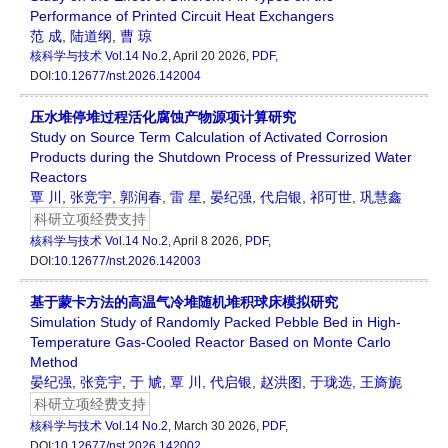
Performance of Printed Circuit Heat Exchangers
范 成
,
陆道纲
,
曹 琼
核科学与技术
Vol.14 No.2
, April 20 2026,
PDF
,
DOI:
10.12677/nst.2026.142004
压水堆停堆过程活化腐蚀产物源项计算研究
Study on Source Term Calculation of Activated Corrosion
Products during the Shutdown Process of Pressurized Water
Reactors
覃 川
,
张竞宇
,
郭润春
,
雷 星
,
晏纪强
,
代启银
,
祁可世
,
巩慧鑫
科研立项经费支持
核科学与技术
Vol.14 No.2
, April 8 2026,
PDF
,
DOI:
10.12677/nst.2026.142003
基于蒙卡方法的高温气冷堆随机堆积球床模拟研究
Simulation Study of Randomly Packed Pebble Bed in High-
Temperature Gas-Cooled Reactor Based on Monte Carlo
Method
晏纪强
,
张竞宇
,
于 虓
,
覃 川
,
代启银
,
赵洪图
,
于珑选
,
王旖旎
科研立项经费支持
核科学与技术
Vol.14 No.2
, March 30 2026,
PDF
,
DOI:
10.12677/nst.2026.142002