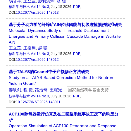
杨官祥
,
王立罡
,
廖莉洪烨
,
赵 强
核科学与技术
Vol.14 No.3
, July 15 2026,
PDF
,
DOI:
10.12677/nst.2026.143013
基于分子动力学的纤锌矿AlN位移阈能与初级碰撞损伤模拟研究
Molecular Dynamics Study of Threshold Displacement
Energies and Primary Collision Cascade Damage in Wurtzite
AlN
王立罡
,
王柳翔
,
赵 强
核科学与技术
Vol.14 No.3
, July 15 2026,
PDF
,
DOI:
10.12677/nst.2026.143012
基于TALYS的Geant4中子产额修正方法研究
Study on a TALYS-Based Correction Method for Neutron
Yield in Geant4
姜轶剑
,
程 捷
,
路浩奇
,
王耀光
国家自然科学基金支持
核科学与技术
Vol.14 No.3
, July 10 2026,
PDF
,
DOI:
10.12677/NST.2026.143011
ACP100除氧器运行仿真及在二回路系统事故工况下的响应分
析
Operation Simulation of ACP100 Deaerator and Response