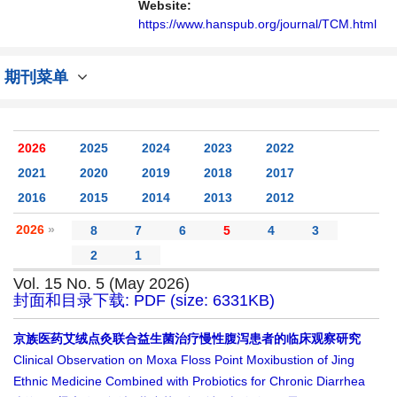
Website:
https://www.hanspub.org/journal/TCM.html
期刊菜单
2026
2025
2024
2023
2022
2021
2020
2019
2018
2017
2016
2015
2014
2013
2012
2026
»
8
7
6
5
4
3
2
1
Vol. 15 No. 5 (May 2026)
封面和目录下载: PDF (size: 6331KB)
京族医药艾绒点灸联合益生菌治疗慢性腹泻患者的临床观察研究
Clinical Observation on Moxa Floss Point Moxibustion of Jing
Ethnic Medicine Combined with Probiotics for Chronic Diarrhea