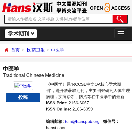
学术期刊
切
换
导
首页
医药卫生
中医学
航
中医学
Traditional Chinese Medicine
《中医学》系“RCCSE中文OA核心学术期
刊”，是开放获取期刊，主要刊登研究人体生理
病理，疾病诊断，防治等在中医学中的最新应
投稿
用的论文。本刊支持思想创新、学术创新，倡
ISSN Print:
2166-6067
导科学，繁荣学术，集学术性、思想性为一
ISSN Online:
2166-6059
体，旨在给世界范围内的科学家、学者、科研
人员提供一个传播、分享和讨论中医学领域内
编辑邮箱:
tcm@hanspub.org
微信号：
不同方向问题与发展的交流平台。
hansi-shen