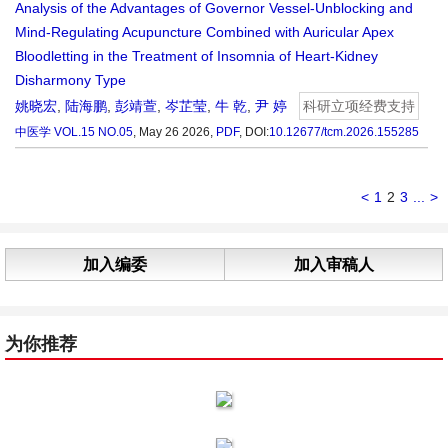
Analysis of the Advantages of Governor Vessel-Unblocking and
Mind-Regulating Acupuncture Combined with Auricular Apex
Bloodletting in the Treatment of Insomnia of Heart-Kidney
Disharmony Type
姚晓宏
,
陆海鹏
,
彭靖萱
,
岑芷莹
,
牛 乾
,
尹 婷
科研立项经费支持
中医学
VOL.15 NO.05
, May 26 2026,
PDF
,
DOI:
10.12677/tcm.2026.155285
<
1
2
3
...
>
加入编委
加入审稿人
为你推荐