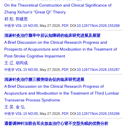
On the Theoretical Construction and Clinical Significance of
Zhang Xichun’s “Great Qi” Theory
祁 彤
,
郭建恩
中医学
VOL.15 NO.05
, May 27 2026,
PDF
,
DOI:
10.12677/tcm.2026.155288
浅谈针灸治疗脑卒中后认知障碍的临床研究进展及展望
A Brief Discussion on the Clinical Research Progress and
Prospects of Acupuncture and Moxibustion in the Treatment of
Post-Stroke Cognitive Impairment
王 辽
,
胡丙成
中医学
VOL.15 NO.05
, May 27 2026,
PDF
,
DOI:
10.12677/tcm.2026.155287
浅谈针灸治疗腰三横突综合征的临床研究进展
A Brief Discussion on the Clinical Research Progress of
Acupuncture and Moxibustion in the Treatment of Third Lumbar
Transverse Process Syndrome
王 昊
,
金 弘
中医学
VOL.15 NO.05
, May 27 2026,
PDF
,
DOI:
10.12677/tcm.2026.155286
通督调神针法联合耳尖放血治疗心肾不交型失眠的优势分析