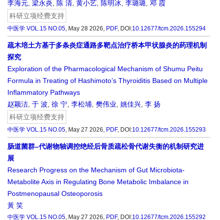
李海元
,
梁永炎
,
陈 清
,
黄小艺
,
陈明冰
,
李璐璐
,
邓 霞
科研立项经费支持
中医学
VOL.15 NO.05
, May 28 2026,
PDF
,
DOI:
10.12677/tcm.2026.155294
疏木培土方基于多条炎症通路多靶点治疗桥本甲状腺炎的药理机制
探究
Exploration of the Pharmacological Mechanism of Shumu Peitu
Formula in Treating of Hashimoto’s Thyroiditis Based on Multiple
Inflammatory Pathways
赵颖洁
,
于 波
,
徐 宁
,
李松埔
,
樊伟业
,
姚佳兴
,
李 扬
科研立项经费支持
中医学
VOL.15 NO.05
, May 27 2026,
PDF
,
DOI:
10.12677/tcm.2026.155293
肠道菌群–代谢物轴调控绝经后骨质疏松骨代谢失衡的机制研究进
展
Research Progress on the Mechanism of Gut Microbiota-
Metabolite Axis in Regulating Bone Metabolic Imbalance in
Postmenopausal Osteoporosis
黃 笑
中医学
VOL.15 NO.05
, May 27 2026,
PDF
,
DOI:
10.12677/tcm.2026.155292