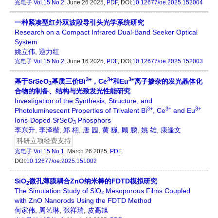
光电子
Vol.15 No.2
, June 26 2025,
PDF
, DOI:
10.12677/oe.2025.152004
一种紧凑型红外双波段导引头光学系统研究
Research on a Compact Infrared Dual-Band Seeker Optical
System
姚立伟
,
逯力红
光电子
Vol.15 No.2
, June 16 2025,
PDF
, DOI:
10.12677/oe.2025.152003
3+
3+
3+
基于SrSeO
基质三价Bi
，Ce
和Eu
离子掺杂的发光晶体化
3
合物的制备、结构与光致发光性能研究
Investigation of the Synthesis, Structure, and
3+
3+
3+
Photoluminescent Properties of Trivalent Bi
, Ce
and Eu
Ions-Doped SrSeO
Phosphors
3
李东升
,
李泽楷
,
郑 栩
,
唐 园
,
黄 巍
,
顾 鹏
,
姚 雄
,
康逢文
科研立项经费支持
光电子
Vol.15 No.1
, March 26 2025,
PDF
,
DOI:
10.12677/oe.2025.151002
SiO
微孔薄膜耦合ZnO纳米棒的FDTD模拟研究
2
The Simulation Study of SiO₂ Mesoporous Films Coupled
with ZnO Nanorods Using the FDTD Method
何家伟
,
周艺琳
,
张祥瑞
,
皮高旭