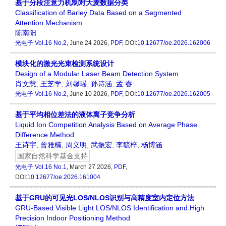
基于分段注意力机制对大麦数据分类
Classification of Barley Data Based on a Segmented
Attention Mechanism
陈南阳
光电子
Vol.16 No.2
, June 24 2026,
PDF
, DOI:
10.12677/oe.2026.162006
模块化的激光光束检测系统设计
Design of a Modular Laser Beam Detection System
肖文慧
,
王芝学
,
刘馨瑶
,
孙诗涵
,
孟 睿
光电子
Vol.16 No.2
, June 10 2026,
PDF
, DOI:
10.12677/oe.2026.162005
基于平均相位差法的液体离子竞争分析
Liquid Ion Competition Analysis Based on Average Phase
Difference Method
王诗宇
,
曾雅楠
,
周义明
,
武振宏
,
李毓梓
,
杨博涵
国家自然科学基金支持
光电子
Vol.16 No.1
, March 27 2026,
PDF
,
DOI:
10.12677/oe.2026.161004
基于GRU的可见光LOS/NLOS识别与高精度室内定位方法
GRU-Based Visible Light LOS/NLOS Identification and High
Precision Indoor Positioning Method