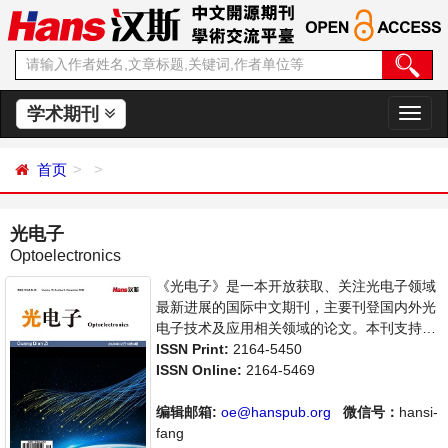
学术期刊
切
换
导
首页
航
光电子
Optoelectronics
《光电子》是一本开放获取、关注光电子领域
最新进展的国际中文期刊，主要刊登国内外光
电子技术及应用相关领域的论文。本刊支持思
想创新、学术创新，倡导科学，繁荣学术，集
ISSN Print:
2164-5450
学术性、思想性为一体，旨在给世界范围内的
ISSN Online:
2164-5469
科学家、学者、科研人员提供一个传播、分享
和讨论光电子领域内不同方向问题与发展的交
编辑邮箱:
oe@hanspub.org
微信号：
hansi-
流平台。
fang