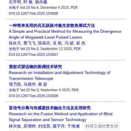
石开明
,
时 敏
,
杨乐鑫
光电子
Vol.15 No.4
, December 4 2025,
PDF
,
DOI:
10.12677/oe.2025.154008
一种简单实用的兆瓦级脉冲激光发散角测试方法
A Simple and Practical Method for Measuring the Divergence
Angle of Megawatt-Level Pulsed Lasers
徐欢天
,
窦飞飞
,
陈南亦
,
吴 航
,
冯 硕
,
裴 杰
光电子
Vol.15 No.3
, September 12 2025,
PDF
,
DOI:
10.12677/oe.2025.153007
透射式望远镜的装调技术研究
Research on Installation and Adjustment Technology of
Transmission Telescope
谭乃悦
,
马拥华
,
蒋 蔚
光电子
Vol.15 No.3
, September 4 2025,
PDF
,
DOI:
10.12677/oe.2025.153006
盲信号分离与传感器技术融合方法及应用研究
Research on the Fusion Method and Application of Blind
Signal Separation and Sensor Technology
林兴俊
,
苏增烨
,
刘佳慧
,
聂宇丹
,
于海澜
科研立项经费支持