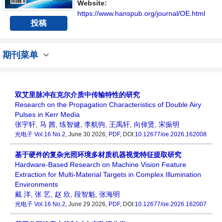
Website:
https://www.hanspub.org/journal/OE.html
投稿
期刊菜单
双艾里脉冲在克尔介质中传输特性的研究
Research on the Propagation Characteristics of Double Airy
Pulses in Kerr Media
张宇轩
,
马 茜
,
练智健
,
李航驹
,
王禹轩
,
向倬贤
,
宋振明
光电子
Vol.16 No.2
, June 30 2026,
PDF
, DOI:
10.12677/oe.2026.162008
基于硬件的复杂光照环境多材质机器视觉特征提取研究
Hardware-Based Research on Machine Vision Feature
Extraction for Multi-Material Targets in Complex Illumination
Environments
戴 洋
,
张 艺
,
赵 欣
,
段智魁
,
张海明
光电子
Vol.16 No.2
, June 29 2026,
PDF
, DOI:
10.12677/oe.2026.162007