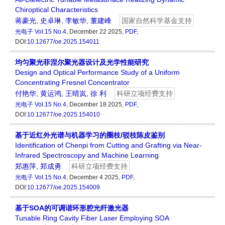
Chiroptical Characteristics
蒋豪光
,
史卓琳
,
李敏华
,
董建峰
国家自然科学基金支持
光电子
Vol.15 No.4
, December 22 2025,
PDF
,
DOI:
10.12677/oe.2025.154011
均匀聚光菲涅尔聚光器设计及光学性能研究
Design and Optical Performance Study of a Uniform
Concentrating Fresnel Concentrator
付艳华
,
黄运鸿
,
王晴岚
,
徐 利
科研立项经费支持
光电子
Vol.15 No.4
, December 18 2025,
PDF
,
DOI:
10.12677/oe.2025.154010
基于近红外光谱与机器学习的圈枝/驳枝陈皮鉴别
Identification of Chenpi from Cutting and Grafting via Near-
Infrared Spectroscopy and Machine Learning
郑惠萍
,
郑成勇
科研立项经费支持
光电子
Vol.15 No.4
, December 4 2025,
PDF
,
DOI:
10.12677/oe.2025.154009
基于SOA的可调谐环形腔光纤激光器
Tunable Ring Cavity Fiber Laser Employing SOA