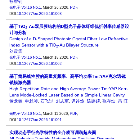
禤智钊
光电子
Vol.16 No.1
, March 26 2026,
PDF
,
DOI:
10.12677/oe.2026.161003
基于TiO
-Au双层膜结构的D型光子晶体纤维低折射率传感器设
2
计与分析
Design of a D-Shaped Photonic Crystal Fiber Low Refractive
Index Sensor with a TiO
-Au Bilayer Structure
2
刘震震
光电子
Vol.16 No.1
, March 18 2026,
PDF
,
DOI:
10.12677/oe.2026.161002
基于简易线性腔的高重复频率、高平均功率Tm:YAP克尔透镜
锁模激光器
High Repetition Rate and High Average Power Tm:YAP Kerr-
Lens Mode-Locked Laser Based on a Simple Linear Cavity
黄龙舞
,
申昶昶
,
石飞过
,
刘志军
,
迟连焕
,
陈建硕
,
张存灿
,
苗 旺
光电子
Vol.16 No.1
, March 11 2026,
PDF
,
DOI:
10.12677/oe.2026.161001
实现动态手征光学特性的全介质可调谐超表面
All-Dielectric Tunable Metasurface Realizing Dynamic