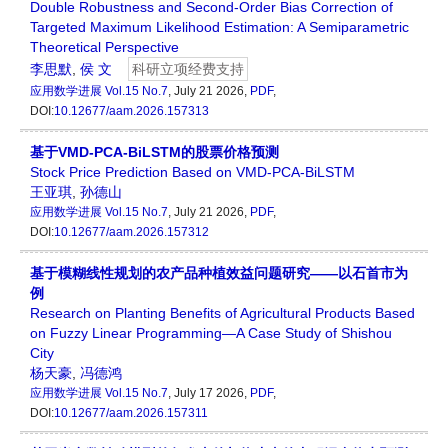
Double Robustness and Second-Order Bias Correction of
Targeted Maximum Likelihood Estimation: A Semiparametric
Theoretical Perspective
李思默
,
侯 文
科研立项经费支持
应用数学进展
Vol.15 No.7
, July 21 2026,
PDF
,
DOI:
10.12677/aam.2026.157313
基于VMD-PCA-BiLSTM的股票价格预测
Stock Price Prediction Based on VMD-PCA-BiLSTM
王亚琪
,
孙德山
应用数学进展
Vol.15 No.7
, July 21 2026,
PDF
,
DOI:
10.12677/aam.2026.157312
基于模糊线性规划的农产品种植效益问题研究——以石首市为
例
Research on Planting Benefits of Agricultural Products Based
on Fuzzy Linear Programming—A Case Study of Shishou
City
杨天豪
,
冯德鸿
应用数学进展
Vol.15 No.7
, July 17 2026,
PDF
,
DOI:
10.12677/aam.2026.157311