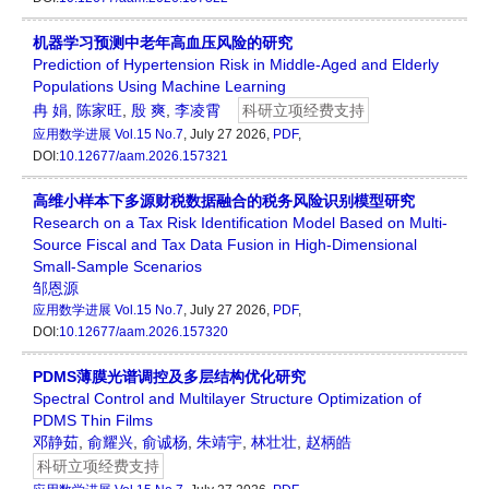
机器学习预测中老年高血压风险的研究
Prediction of Hypertension Risk in Middle-Aged and Elderly
Populations Using Machine Learning
冉 娟
,
陈家旺
,
殷 爽
,
李凌霄
科研立项经费支持
应用数学进展
Vol.15 No.7
, July 27 2026,
PDF
,
DOI:
10.12677/aam.2026.157321
高维小样本下多源财税数据融合的税务风险识别模型研究
Research on a Tax Risk Identification Model Based on Multi-
Source Fiscal and Tax Data Fusion in High-Dimensional
Small-Sample Scenarios
邹恩源
应用数学进展
Vol.15 No.7
, July 27 2026,
PDF
,
DOI:
10.12677/aam.2026.157320
PDMS薄膜光谱调控及多层结构优化研究
Spectral Control and Multilayer Structure Optimization of
PDMS Thin Films
邓静茹
,
俞耀兴
,
俞诚杨
,
朱靖宇
,
林壮壮
,
赵柄皓
科研立项经费支持