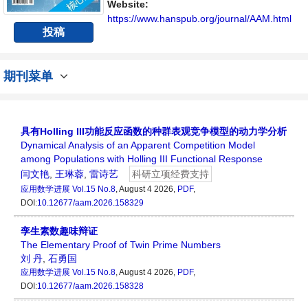
平台。
Website:
https://www.hanspub.org/journal/AAM.html
投稿
期刊菜单
具有Holling III功能反应函数的种群表观竞争模型的动力学分析
Dynamical Analysis of an Apparent Competition Model
among Populations with Holling III Functional Response
闫文艳
,
王琳蓉
,
雷诗艺
科研立项经费支持
应用数学进展
Vol.15 No.8
, August 4 2026,
PDF
,
DOI:
10.12677/aam.2026.158329
孪生素数趣味辩证
The Elementary Proof of Twin Prime Numbers
刘 丹
,
石勇国
应用数学进展
Vol.15 No.8
, August 4 2026,
PDF
,
DOI:
10.12677/aam.2026.158328