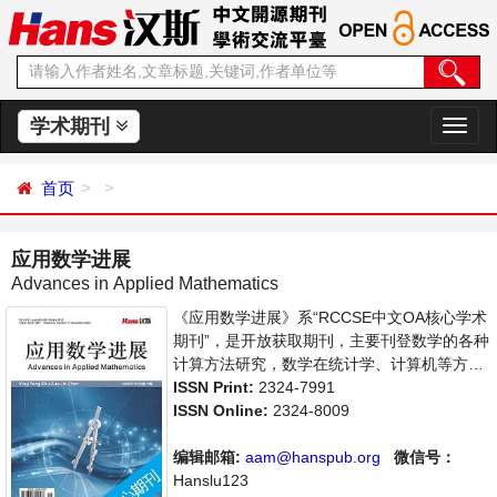
学术期刊
切
换
导
首页
航
应用数学进展
Advances in Applied Mathematics
《应用数学进展》系“RCCSE中文OA核心学术
期刊”，是开放获取期刊，主要刊登数学的各种
计算方法研究，数学在统计学、计算机等方面
应用的学术论文和成果评述。本刊支持思想创
ISSN Print:
2324-7991
新、学术创新，倡导科学，繁荣学术，集学术
ISSN Online:
2324-8009
性、思想性为一体，旨在给世界范围内的科学
家、学者、科研人员提供一个传播、分享和讨
编辑邮箱:
aam@hanspub.org
微信号：
论应用数学领域内不同方向问题与发展的交流
Hanslu123