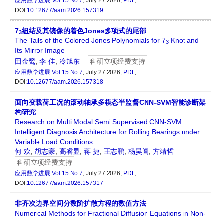
应用数学进展
Vol.15 No.7
, July 27 2026,
PDF
,
DOI:
10.12677/aam.2026.157319
7
纽结及其镜像的着色Jones多项式的尾部
3
The Tails of the Colored Jones Polynomials for 7
Knot and
3
Its Mirror Image
田金鹭
,
李 佳
,
冷旭东
科研立项经费支持
应用数学进展
Vol.15 No.7
, July 27 2026,
PDF
,
DOI:
10.12677/aam.2026.157318
面向变载荷工况的滚动轴承多模态半监督CNN-SVM智能诊断架
构研究
Research on Multi Modal Semi Supervised CNN-SVM
Intelligent Diagnosis Architecture for Rolling Bearings under
Variable Load Conditions
何 欢
,
胡志豪
,
高睿显
,
蒋 捷
,
王志鹏
,
杨昊阊
,
方靖哲
科研立项经费支持
应用数学进展
Vol.15 No.7
, July 27 2026,
PDF
,
DOI:
10.12677/aam.2026.157317
非齐次边界空间分数阶扩散方程的数值方法
Numerical Methods for Fractional Diffusion Equations in Non-