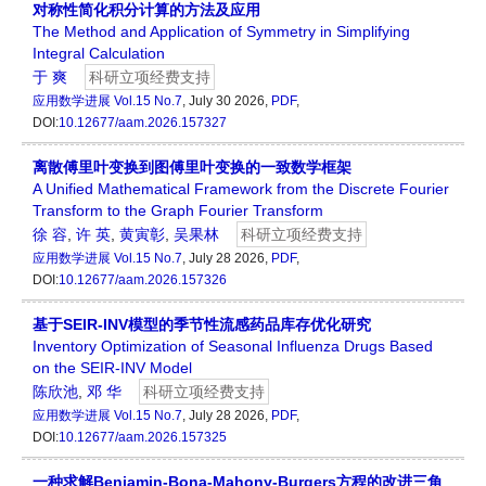
对称性简化积分计算的方法及应用
The Method and Application of Symmetry in Simplifying
Integral Calculation
于 爽
科研立项经费支持
应用数学进展
Vol.15 No.7
, July 30 2026,
PDF
,
DOI:
10.12677/aam.2026.157327
离散傅里叶变换到图傅里叶变换的一致数学框架
A Unified Mathematical Framework from the Discrete Fourier
Transform to the Graph Fourier Transform
徐 容
,
许 英
,
黄寅彰
,
吴果林
科研立项经费支持
应用数学进展
Vol.15 No.7
, July 28 2026,
PDF
,
DOI:
10.12677/aam.2026.157326
基于SEIR-INV模型的季节性流感药品库存优化研究
Inventory Optimization of Seasonal Influenza Drugs Based
on the SEIR-INV Model
陈欣池
,
邓 华
科研立项经费支持
应用数学进展
Vol.15 No.7
, July 28 2026,
PDF
,
DOI:
10.12677/aam.2026.157325
一种求解Benjamin-Bona-Mahony-Burgers方程的改进三角