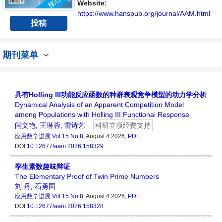
平台。
Website:
https://www.hanspub.org/journal/AAM.html
投稿
期刊菜单
具有Holling III功能反应函数的种群表观竞争模型的动力学分析
Dynamical Analysis of an Apparent Competition Model
among Populations with Holling III Functional Response
闫文艳
,
王琳蓉
,
雷诗艺
科研立项经费支持
应用数学进展
Vol.15 No.8
, August 4 2026,
PDF
,
DOI:
10.12677/aam.2026.158329
孪生素数趣味辩证
The Elementary Proof of Twin Prime Numbers
刘 丹
,
石勇国
应用数学进展
Vol.15 No.8
, August 4 2026,
PDF
,
DOI:
10.12677/aam.2026.158328