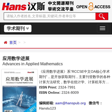
学术期刊
切
换
导
首页
航
应用数学进展
Advances in Applied Mathematics
《应用数学进展》系“RCCSE中文OA核心学术
期刊”，是开放获取期刊，主要刊登数学的各种
计算方法研究，数学在统计学、计算机等方面
应用的学术论文和成果评述。本刊支持思想创
ISSN Print:
2324-7991
新、学术创新，倡导科学，繁荣学术，集学术
ISSN Online:
2324-8009
性、思想性为一体，旨在给世界范围内的科学
家、学者、科研人员提供一个传播、分享和讨
编辑邮箱:
aam@hanspub.org
微信号：
论应用数学领域内不同方向问题与发展的交流
Hanslu123