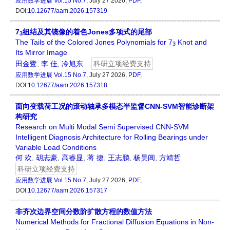
应用数学进展
Vol.15 No.7
, July 27 2026,
PDF
,
DOI:
10.12677/aam.2026.157319
7
纽结及其镜像的着色Jones多项式的尾部
3
The Tails of the Colored Jones Polynomials for 7
Knot and
3
Its Mirror Image
田金鹭
,
李 佳
,
冷旭东
科研立项经费支持
应用数学进展
Vol.15 No.7
, July 27 2026,
PDF
,
DOI:
10.12677/aam.2026.157318
面向变载荷工况的滚动轴承多模态半监督CNN-SVM智能诊断架
构研究
Research on Multi Modal Semi Supervised CNN-SVM
Intelligent Diagnosis Architecture for Rolling Bearings under
Variable Load Conditions
何 欢
,
胡志豪
,
高睿显
,
蒋 捷
,
王志鹏
,
杨昊阊
,
方靖哲
科研立项经费支持
应用数学进展
Vol.15 No.7
, July 27 2026,
PDF
,
DOI:
10.12677/aam.2026.157317
非齐次边界空间分数阶扩散方程的数值方法
Numerical Methods for Fractional Diffusion Equations in Non-