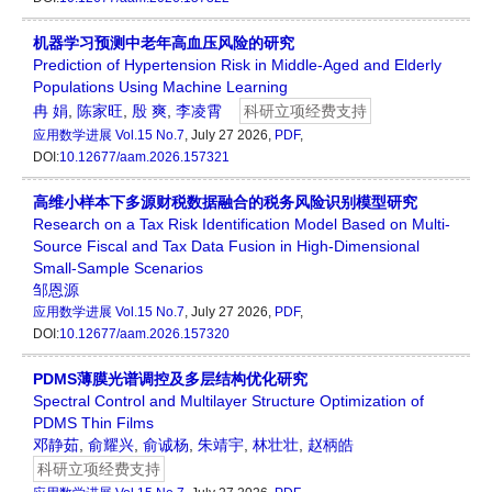
机器学习预测中老年高血压风险的研究
Prediction of Hypertension Risk in Middle-Aged and Elderly
Populations Using Machine Learning
冉 娟
,
陈家旺
,
殷 爽
,
李凌霄
科研立项经费支持
应用数学进展
Vol.15 No.7
, July 27 2026,
PDF
,
DOI:
10.12677/aam.2026.157321
高维小样本下多源财税数据融合的税务风险识别模型研究
Research on a Tax Risk Identification Model Based on Multi-
Source Fiscal and Tax Data Fusion in High-Dimensional
Small-Sample Scenarios
邹恩源
应用数学进展
Vol.15 No.7
, July 27 2026,
PDF
,
DOI:
10.12677/aam.2026.157320
PDMS薄膜光谱调控及多层结构优化研究
Spectral Control and Multilayer Structure Optimization of
PDMS Thin Films
邓静茹
,
俞耀兴
,
俞诚杨
,
朱靖宇
,
林壮壮
,
赵柄皓
科研立项经费支持