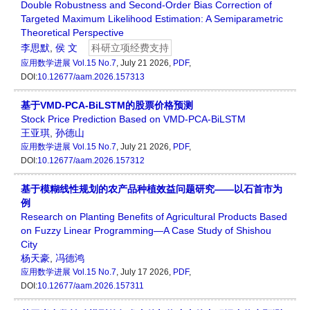
Double Robustness and Second-Order Bias Correction of
Targeted Maximum Likelihood Estimation: A Semiparametric
Theoretical Perspective
李思默
,
侯 文
科研立项经费支持
应用数学进展
Vol.15 No.7
, July 21 2026,
PDF
,
DOI:
10.12677/aam.2026.157313
基于VMD-PCA-BiLSTM的股票价格预测
Stock Price Prediction Based on VMD-PCA-BiLSTM
王亚琪
,
孙德山
应用数学进展
Vol.15 No.7
, July 21 2026,
PDF
,
DOI:
10.12677/aam.2026.157312
基于模糊线性规划的农产品种植效益问题研究——以石首市为
例
Research on Planting Benefits of Agricultural Products Based
on Fuzzy Linear Programming—A Case Study of Shishou
City
杨天豪
,
冯德鸿
应用数学进展
Vol.15 No.7
, July 17 2026,
PDF
,
DOI:
10.12677/aam.2026.157311