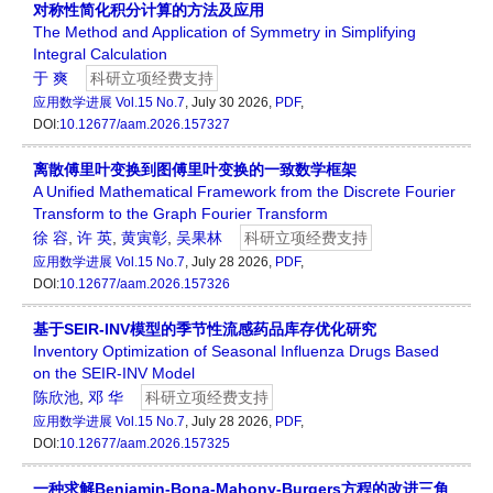
对称性简化积分计算的方法及应用
The Method and Application of Symmetry in Simplifying
Integral Calculation
于 爽
科研立项经费支持
应用数学进展
Vol.15 No.7
, July 30 2026,
PDF
,
DOI:
10.12677/aam.2026.157327
离散傅里叶变换到图傅里叶变换的一致数学框架
A Unified Mathematical Framework from the Discrete Fourier
Transform to the Graph Fourier Transform
徐 容
,
许 英
,
黄寅彰
,
吴果林
科研立项经费支持
应用数学进展
Vol.15 No.7
, July 28 2026,
PDF
,
DOI:
10.12677/aam.2026.157326
基于SEIR-INV模型的季节性流感药品库存优化研究
Inventory Optimization of Seasonal Influenza Drugs Based
on the SEIR-INV Model
陈欣池
,
邓 华
科研立项经费支持
应用数学进展
Vol.15 No.7
, July 28 2026,
PDF
,
DOI:
10.12677/aam.2026.157325
一种求解Benjamin-Bona-Mahony-Burgers方程的改进三角