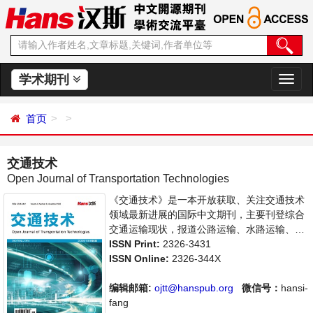
学术期刊
切
换
导
首页
航
交通技术
Open Journal of Transportation Technologies
《交通技术》是一本开放获取、关注交通技术
领域最新进展的国际中文期刊，主要刊登综合
交通运输现状，报道公路运输、水路运输、运
输工程、交通规划与管理实践方面的学术进展
ISSN Print:
2326-3431
和发展动态。本刊支持思想创新、学术创新，
ISSN Online:
2326-344X
倡导科学，繁荣学术，集学术性、思想性为一
体，旨在给世界范围内的科学家、学者、科研
编辑邮箱:
ojtt@hanspub.org
微信号：
hansi-
人员提供一个传播、分享和讨论交通技术领域
fang