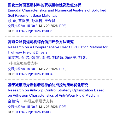
固化土路面基层材料的双模量特性及数值分析
Bimodal Characteristics and Numerical Analysis of Solidified
Soil Pavement Base Materials
顾 跃
,
董圆庆
,
孙本科
,
王金昌
交通技术
Vol.15 No.3
, May 29 2026,
PDF
,
DOI:
10.12677/ojtt.2026.153035
高速公路货运司机综合信用评价方法研究
Research on a Comprehensive Credit Evaluation Method for
Highway Freight Drivers
范文东
,
石 强
,
张 雷
,
李 炜
,
刘梦茹
,
杨丽平
,
刘 凯
科研立项经费支持
交通技术
Vol.15 No.3
, May 29 2026,
PDF
,
DOI:
10.12677/ojtt.2026.153034
基于减磨液介质黏着规律的防滑控制策略优化研究
Research on Anti-Slip Control Strategy Optimization Based
on Adhesion Characteristics of Anti-Wear Fluid Medium
金碧筠
科研立项经费支持
交通技术
Vol.15 No.3
, May 28 2026,
PDF
,
DOI:
10.12677/ojtt.2026.153033