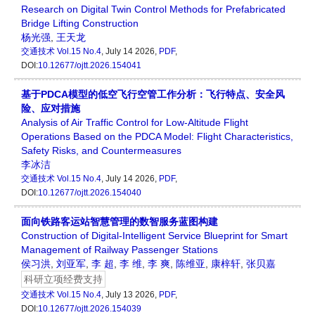
Research on Digital Twin Control Methods for Prefabricated
Bridge Lifting Construction
杨光强
,
王天龙
交通技术
Vol.15 No.4
, July 14 2026,
PDF
,
DOI:
10.12677/ojtt.2026.154041
基于PDCA模型的低空飞行空管工作分析：飞行特点、安全风
险、应对措施
Analysis of Air Traffic Control for Low-Altitude Flight
Operations Based on the PDCA Model: Flight Characteristics,
Safety Risks, and Countermeasures
李冰洁
交通技术
Vol.15 No.4
, July 14 2026,
PDF
,
DOI:
10.12677/ojtt.2026.154040
面向铁路客运站智慧管理的数智服务蓝图构建
Construction of Digital-Intelligent Service Blueprint for Smart
Management of Railway Passenger Stations
侯习洪
,
刘亚军
,
李 超
,
李 维
,
李 爽
,
陈维亚
,
康梓轩
,
张贝嘉
科研立项经费支持
交通技术
Vol.15 No.4
, July 13 2026,
PDF
,
DOI:
10.12677/ojtt.2026.154039