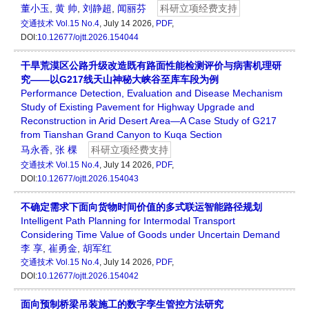
董小玉
,
黄 帅
,
刘静超
,
闻丽芬
科研立项经费支持
交通技术
Vol.15 No.4
, July 14 2026,
PDF
,
DOI:
10.12677/ojtt.2026.154044
干旱荒漠区公路升级改造既有路面性能检测评价与病害机理研
究——以G217线天山神秘大峡谷至库车段为例
Performance Detection, Evaluation and Disease Mechanism
Study of Existing Pavement for Highway Upgrade and
Reconstruction in Arid Desert Area—A Case Study of G217
from Tianshan Grand Canyon to Kuqa Section
马永香
,
张 棵
科研立项经费支持
交通技术
Vol.15 No.4
, July 14 2026,
PDF
,
DOI:
10.12677/ojtt.2026.154043
不确定需求下面向货物时间价值的多式联运智能路径规划
Intelligent Path Planning for Intermodal Transport
Considering Time Value of Goods under Uncertain Demand
李 享
,
崔勇金
,
胡军红
交通技术
Vol.15 No.4
, July 14 2026,
PDF
,
DOI:
10.12677/ojtt.2026.154042
面向预制桥梁吊装施工的数字孪生管控方法研究