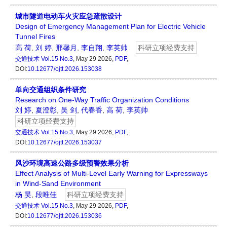
城市隧道电动车火灾应急疏散设计
Design of Emergency Management Plan for Electric Vehicle
Tunnel Fires
高 荷
,
刘 婷
,
邢馨月
,
李自翔
,
李英帅
科研立项经费支持
交通技术
Vol.15 No.3
, May 29 2026,
PDF
,
DOI:
10.12677/ojtt.2026.153038
单向交通组织条件研究
Research on One-Way Traffic Organization Conditions
刘 婷
,
夏澄彰
,
吴 剑
,
代春香
,
高 荷
,
李英帅
科研立项经费支持
交通技术
Vol.15 No.3
, May 29 2026,
PDF
,
DOI:
10.12677/ojtt.2026.153037
风沙环境高速公路多级预警效果分析
Effect Analysis of Multi-Level Early Warning for Expressways
in Wind-Sand Environment
杨 昊
,
段唯佳
科研立项经费支持
交通技术
Vol.15 No.3
, May 29 2026,
PDF
,
DOI:
10.12677/ojtt.2026.153036