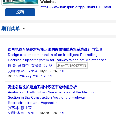
内不同方向问题与发展的交流平台。
Website:
https://www.hanspub.org/journal/OJTT.html
投稿
期刊菜单
面向轨道车辆轮对智能运维的镟修辅助决策系统设计与实现
Design and Implementation of an Intelligent Reprofiling
Decision Support System for Railway Wheelset Maintenance
唐 亮
,
苏首中
,
乔泽森
,
程 尧
科研立项经费支持
交通技术
Vol.15 No.4
, July 31 2026,
PDF
,
DOI:
10.12677/ojtt.2026.154051
高速公路改扩建施工期转序区车速特征分析
Analysis of Traffic Flow Characteristics of the Merging
Section in the Construction Area of the Highway
Reconstruction and Expansion
张艺林
,
赖业荣
交通技术
Vol.15 No.4
, July 29 2026,
PDF
,