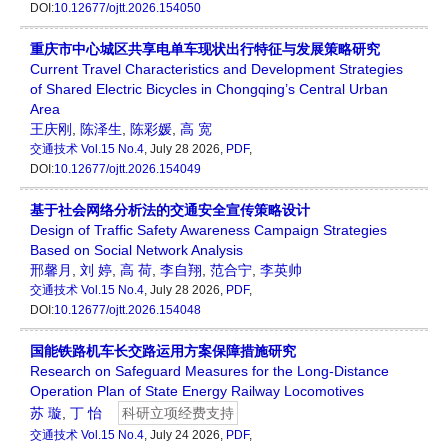
DOI:
10.12677/ojtt.2026.154050
重庆市中心城区共享电单车现状出行特征与发展策略研究
Current Travel Characteristics and Development Strategies
of Shared Electric Bicycles in Chongqing’s Central Urban
Area
王庆刚
,
陈泽生
,
陈彩媛
,
高 宽
交通技术
Vol.15 No.4
, July 28 2026,
PDF
,
DOI:
10.12677/ojtt.2026.154049
基于社会网络分析法的交通安全宣传策略设计
Design of Traffic Safety Awareness Campaign Strategies
Based on Social Network Analysis
邢馨月
,
刘 婷
,
高 荷
,
李自翔
,
范合宁
,
李英帅
交通技术
Vol.15 No.4
, July 28 2026,
PDF
,
DOI:
10.12677/ojtt.2026.154048
国能铁路机车长交路运用方案保障措施研究
Research on Safeguard Measures for the Long-Distance
Operation Plan of State Energy Railway Locomotives
苏 璇
,
丁 怡
科研立项经费支持
交通技术
Vol.15 No.4
, July 24 2026,
PDF
,