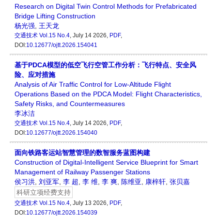
Research on Digital Twin Control Methods for Prefabricated
Bridge Lifting Construction
杨光强
,
王天龙
交通技术
Vol.15 No.4
, July 14 2026,
PDF
,
DOI:
10.12677/ojtt.2026.154041
基于PDCA模型的低空飞行空管工作分析：飞行特点、安全风
险、应对措施
Analysis of Air Traffic Control for Low-Altitude Flight
Operations Based on the PDCA Model: Flight Characteristics,
Safety Risks, and Countermeasures
李冰洁
交通技术
Vol.15 No.4
, July 14 2026,
PDF
,
DOI:
10.12677/ojtt.2026.154040
面向铁路客运站智慧管理的数智服务蓝图构建
Construction of Digital-Intelligent Service Blueprint for Smart
Management of Railway Passenger Stations
侯习洪
,
刘亚军
,
李 超
,
李 维
,
李 爽
,
陈维亚
,
康梓轩
,
张贝嘉
科研立项经费支持
交通技术
Vol.15 No.4
, July 13 2026,
PDF
,
DOI:
10.12677/ojtt.2026.154039