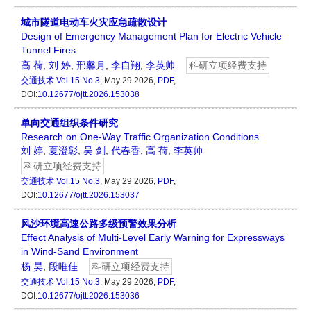
城市隧道电动车火灾应急疏散设计
Design of Emergency Management Plan for Electric Vehicle
Tunnel Fires
高 荷
,
刘 婷
,
邢馨月
,
李自翔
,
李英帅
科研立项经费支持
交通技术
Vol.15 No.3
, May 29 2026,
PDF
,
DOI:
10.12677/ojtt.2026.153038
单向交通组织条件研究
Research on One-Way Traffic Organization Conditions
刘 婷
,
夏澄彰
,
吴 剑
,
代春香
,
高 荷
,
李英帅
科研立项经费支持
交通技术
Vol.15 No.3
, May 29 2026,
PDF
,
DOI:
10.12677/ojtt.2026.153037
风沙环境高速公路多级预警效果分析
Effect Analysis of Multi-Level Early Warning for Expressways
in Wind-Sand Environment
杨 昊
,
段唯佳
科研立项经费支持
交通技术
Vol.15 No.3
, May 29 2026,
PDF
,
DOI:
10.12677/ojtt.2026.153036