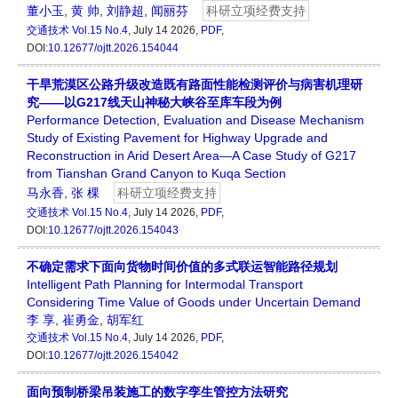
董小玉
,
黄 帅
,
刘静超
,
闻丽芬
科研立项经费支持
交通技术
Vol.15 No.4
, July 14 2026,
PDF
,
DOI:
10.12677/ojtt.2026.154044
干旱荒漠区公路升级改造既有路面性能检测评价与病害机理研
究——以G217线天山神秘大峡谷至库车段为例
Performance Detection, Evaluation and Disease Mechanism
Study of Existing Pavement for Highway Upgrade and
Reconstruction in Arid Desert Area—A Case Study of G217
from Tianshan Grand Canyon to Kuqa Section
马永香
,
张 棵
科研立项经费支持
交通技术
Vol.15 No.4
, July 14 2026,
PDF
,
DOI:
10.12677/ojtt.2026.154043
不确定需求下面向货物时间价值的多式联运智能路径规划
Intelligent Path Planning for Intermodal Transport
Considering Time Value of Goods under Uncertain Demand
李 享
,
崔勇金
,
胡军红
交通技术
Vol.15 No.4
, July 14 2026,
PDF
,
DOI:
10.12677/ojtt.2026.154042
面向预制桥梁吊装施工的数字孪生管控方法研究