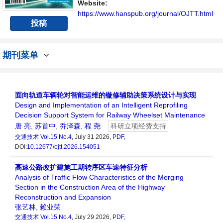
内不同方向问题与发展的交流平台。
Website:
https://www.hanspub.org/journal/OJTT.html
投稿
期刊菜单
面向轨道车辆轮对智能运维的镟修辅助决策系统设计与实现
Design and Implementation of an Intelligent Reprofiling
Decision Support System for Railway Wheelset Maintenance
唐 亮
,
苏首中
,
乔泽森
,
程 尧
科研立项经费支持
交通技术
Vol.15 No.4
, July 31 2026,
PDF
,
DOI:
10.12677/ojtt.2026.154051
高速公路改扩建施工期转序区车速特征分析
Analysis of Traffic Flow Characteristics of the Merging
Section in the Construction Area of the Highway
Reconstruction and Expansion
张艺林
,
赖业荣
交通技术
Vol.15 No.4
, July 29 2026,
PDF
,