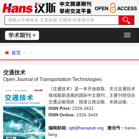
学术期刊
切
换
导
首页
航
交通技术
Open Journal of Transportation Technologies
《交通技术》是一本开放获取、关注交通技术
领域最新进展的国际中文期刊，主要刊登综合
交通运输现状，报道公路运输、水路运输、运
输工程、交通规划与管理实践方面的学术进展
ISSN Print:
2326-3431
和发展动态。本刊支持思想创新、学术创新，
ISSN Online:
2326-344X
倡导科学，繁荣学术，集学术性、思想性为一
体，旨在给世界范围内的科学家、学者、科研
编辑邮箱:
ojtt@hanspub.org
微信号：
hansi-
人员提供一个传播、分享和讨论交通技术领域
fang