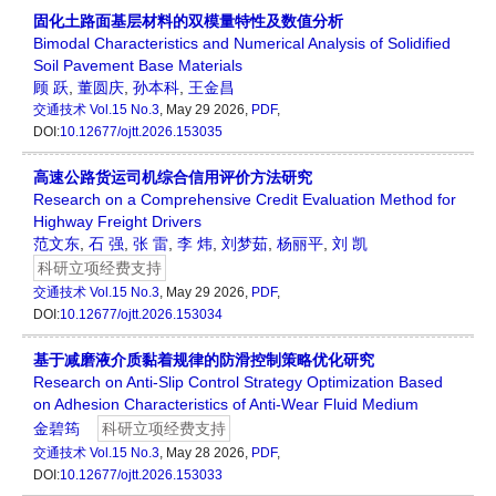
固化土路面基层材料的双模量特性及数值分析
Bimodal Characteristics and Numerical Analysis of Solidified
Soil Pavement Base Materials
顾 跃
,
董圆庆
,
孙本科
,
王金昌
交通技术
Vol.15 No.3
, May 29 2026,
PDF
,
DOI:
10.12677/ojtt.2026.153035
高速公路货运司机综合信用评价方法研究
Research on a Comprehensive Credit Evaluation Method for
Highway Freight Drivers
范文东
,
石 强
,
张 雷
,
李 炜
,
刘梦茹
,
杨丽平
,
刘 凯
科研立项经费支持
交通技术
Vol.15 No.3
, May 29 2026,
PDF
,
DOI:
10.12677/ojtt.2026.153034
基于减磨液介质黏着规律的防滑控制策略优化研究
Research on Anti-Slip Control Strategy Optimization Based
on Adhesion Characteristics of Anti-Wear Fluid Medium
金碧筠
科研立项经费支持
交通技术
Vol.15 No.3
, May 28 2026,
PDF
,
DOI:
10.12677/ojtt.2026.153033