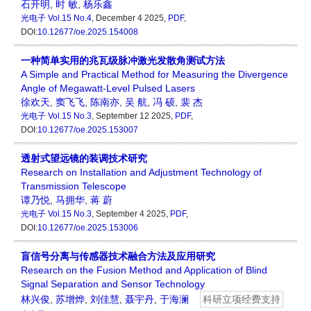
石开明
,
时 敏
,
杨乐鑫
光电子
Vol.15 No.4
, December 4 2025,
PDF
,
DOI:
10.12677/oe.2025.154008
一种简单实用的兆瓦级脉冲激光发散角测试方法
A Simple and Practical Method for Measuring the Divergence
Angle of Megawatt-Level Pulsed Lasers
徐欢天
,
窦飞飞
,
陈南亦
,
吴 航
,
冯 硕
,
裴 杰
光电子
Vol.15 No.3
, September 12 2025,
PDF
,
DOI:
10.12677/oe.2025.153007
透射式望远镜的装调技术研究
Research on Installation and Adjustment Technology of
Transmission Telescope
谭乃悦
,
马拥华
,
蒋 蔚
光电子
Vol.15 No.3
, September 4 2025,
PDF
,
DOI:
10.12677/oe.2025.153006
盲信号分离与传感器技术融合方法及应用研究
Research on the Fusion Method and Application of Blind
Signal Separation and Sensor Technology
林兴俊
,
苏增烨
,
刘佳慧
,
聂宇丹
,
于海澜
科研立项经费支持