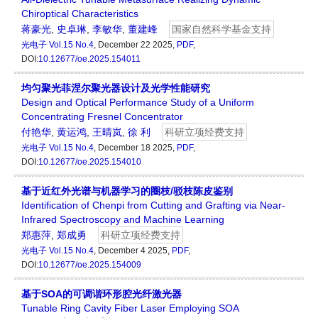
Chiroptical Characteristics
蒋豪光
,
史卓琳
,
李敏华
,
董建峰
国家自然科学基金支持
光电子
Vol.15 No.4
, December 22 2025,
PDF
,
DOI:
10.12677/oe.2025.154011
均匀聚光菲涅尔聚光器设计及光学性能研究
Design and Optical Performance Study of a Uniform
Concentrating Fresnel Concentrator
付艳华
,
黄运鸿
,
王晴岚
,
徐 利
科研立项经费支持
光电子
Vol.15 No.4
, December 18 2025,
PDF
,
DOI:
10.12677/oe.2025.154010
基于近红外光谱与机器学习的圈枝/驳枝陈皮鉴别
Identification of Chenpi from Cutting and Grafting via Near-
Infrared Spectroscopy and Machine Learning
郑惠萍
,
郑成勇
科研立项经费支持
光电子
Vol.15 No.4
, December 4 2025,
PDF
,
DOI:
10.12677/oe.2025.154009
基于SOA的可调谐环形腔光纤激光器
Tunable Ring Cavity Fiber Laser Employing SOA