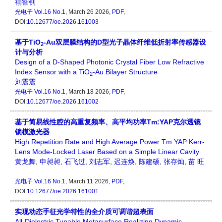
禤智钊
光电子
Vol.16 No.1
, March 26 2026,
PDF
,
DOI:
10.12677/oe.2026.161003
基于TiO
-Au双层膜结构的D型光子晶体纤维低折射率传感器设
2
计与分析
Design of a D-Shaped Photonic Crystal Fiber Low Refractive
Index Sensor with a TiO
-Au Bilayer Structure
2
刘震震
光电子
Vol.16 No.1
, March 18 2026,
PDF
,
DOI:
10.12677/oe.2026.161002
基于简易线性腔的高重复频率、高平均功率Tm:YAP克尔透镜
锁模激光器
High Repetition Rate and High Average Power Tm:YAP Kerr-
Lens Mode-Locked Laser Based on a Simple Linear Cavity
黄龙舞
,
申昶昶
,
石飞过
,
刘志军
,
迟连焕
,
陈建硕
,
张存灿
,
苗 旺
光电子
Vol.16 No.1
, March 11 2026,
PDF
,
DOI:
10.12677/oe.2026.161001
实现动态手征光学特性的全介质可调谐超表面
All-Dielectric Tunable Metasurface Realizing Dynamic