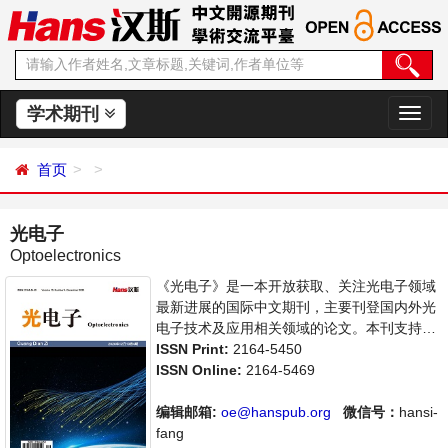
学术期刊
切
换
导
首页
航
光电子
Optoelectronics
《光电子》是一本开放获取、关注光电子领域
最新进展的国际中文期刊，主要刊登国内外光
电子技术及应用相关领域的论文。本刊支持思
想创新、学术创新，倡导科学，繁荣学术，集
ISSN Print:
2164-5450
学术性、思想性为一体，旨在给世界范围内的
ISSN Online:
2164-5469
科学家、学者、科研人员提供一个传播、分享
和讨论光电子领域内不同方向问题与发展的交
编辑邮箱:
oe@hanspub.org
微信号：
hansi-
流平台。
fang