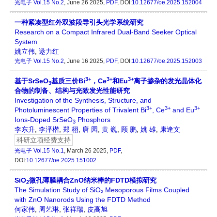
光电子
Vol.15 No.2
, June 26 2025,
PDF
, DOI:
10.12677/oe.2025.152004
一种紧凑型红外双波段导引头光学系统研究
Research on a Compact Infrared Dual-Band Seeker Optical
System
姚立伟
,
逯力红
光电子
Vol.15 No.2
, June 16 2025,
PDF
, DOI:
10.12677/oe.2025.152003
3+
3+
3+
基于SrSeO
基质三价Bi
，Ce
和Eu
离子掺杂的发光晶体化
3
合物的制备、结构与光致发光性能研究
Investigation of the Synthesis, Structure, and
3+
3+
3+
Photoluminescent Properties of Trivalent Bi
, Ce
and Eu
Ions-Doped SrSeO
Phosphors
3
李东升
,
李泽楷
,
郑 栩
,
唐 园
,
黄 巍
,
顾 鹏
,
姚 雄
,
康逢文
科研立项经费支持
光电子
Vol.15 No.1
, March 26 2025,
PDF
,
DOI:
10.12677/oe.2025.151002
SiO
微孔薄膜耦合ZnO纳米棒的FDTD模拟研究
2
The Simulation Study of SiO₂ Mesoporous Films Coupled
with ZnO Nanorods Using the FDTD Method
何家伟
,
周艺琳
,
张祥瑞
,
皮高旭