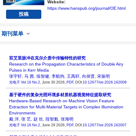
Website:
https://www.hanspub.org/journal/OE.html
投稿
期刊菜单
双艾里脉冲在克尔介质中传输特性的研究
Research on the Propagation Characteristics of Double Airy
Pulses in Kerr Media
张宇轩
,
马 茜
,
练智健
,
李航驹
,
王禹轩
,
向倬贤
,
宋振明
光电子
Vol.16 No.2
, June 30 2026,
PDF
, DOI:
10.12677/oe.2026.162008
基于硬件的复杂光照环境多材质机器视觉特征提取研究
Hardware-Based Research on Machine Vision Feature
Extraction for Multi-Material Targets in Complex Illumination
Environments
戴 洋
,
张 艺
,
赵 欣
,
段智魁
,
张海明
光电子
Vol.16 No.2
, June 29 2026,
PDF
, DOI:
10.12677/oe.2026.162007