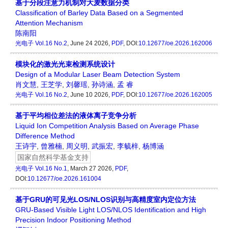
基于分段注意力机制对大麦数据分类
Classification of Barley Data Based on a Segmented
Attention Mechanism
陈南阳
光电子
Vol.16 No.2
, June 24 2026,
PDF
, DOI:
10.12677/oe.2026.162006
模块化的激光光束检测系统设计
Design of a Modular Laser Beam Detection System
肖文慧
,
王芝学
,
刘馨瑶
,
孙诗涵
,
孟 睿
光电子
Vol.16 No.2
, June 10 2026,
PDF
, DOI:
10.12677/oe.2026.162005
基于平均相位差法的液体离子竞争分析
Liquid Ion Competition Analysis Based on Average Phase
Difference Method
王诗宇
,
曾雅楠
,
周义明
,
武振宏
,
李毓梓
,
杨博涵
国家自然科学基金支持
光电子
Vol.16 No.1
, March 27 2026,
PDF
,
DOI:
10.12677/oe.2026.161004
基于GRU的可见光LOS/NLOS识别与高精度室内定位方法
GRU-Based Visible Light LOS/NLOS Identification and High
Precision Indoor Positioning Method