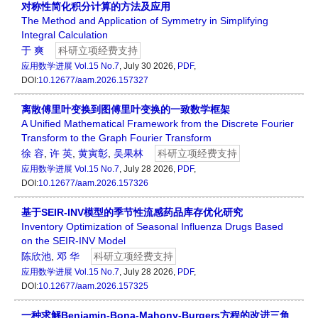
对称性简化积分计算的方法及应用
The Method and Application of Symmetry in Simplifying
Integral Calculation
于 爽
科研立项经费支持
应用数学进展
Vol.15 No.7
, July 30 2026,
PDF
,
DOI:
10.12677/aam.2026.157327
离散傅里叶变换到图傅里叶变换的一致数学框架
A Unified Mathematical Framework from the Discrete Fourier
Transform to the Graph Fourier Transform
徐 容
,
许 英
,
黄寅彰
,
吴果林
科研立项经费支持
应用数学进展
Vol.15 No.7
, July 28 2026,
PDF
,
DOI:
10.12677/aam.2026.157326
基于SEIR-INV模型的季节性流感药品库存优化研究
Inventory Optimization of Seasonal Influenza Drugs Based
on the SEIR-INV Model
陈欣池
,
邓 华
科研立项经费支持
应用数学进展
Vol.15 No.7
, July 28 2026,
PDF
,
DOI:
10.12677/aam.2026.157325
一种求解Benjamin-Bona-Mahony-Burgers方程的改进三角