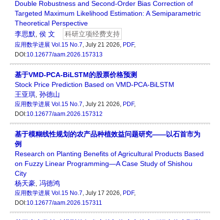
Double Robustness and Second-Order Bias Correction of
Targeted Maximum Likelihood Estimation: A Semiparametric
Theoretical Perspective
李思默
,
侯 文
科研立项经费支持
应用数学进展
Vol.15 No.7
, July 21 2026,
PDF
,
DOI:
10.12677/aam.2026.157313
基于VMD-PCA-BiLSTM的股票价格预测
Stock Price Prediction Based on VMD-PCA-BiLSTM
王亚琪
,
孙德山
应用数学进展
Vol.15 No.7
, July 21 2026,
PDF
,
DOI:
10.12677/aam.2026.157312
基于模糊线性规划的农产品种植效益问题研究——以石首市为
例
Research on Planting Benefits of Agricultural Products Based
on Fuzzy Linear Programming—A Case Study of Shishou
City
杨天豪
,
冯德鸿
应用数学进展
Vol.15 No.7
, July 17 2026,
PDF
,
DOI:
10.12677/aam.2026.157311