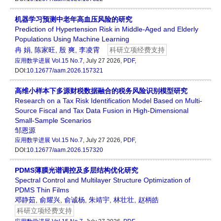
机器学习预测中老年高血压风险的研究
Prediction of Hypertension Risk in Middle-Aged and Elderly
Populations Using Machine Learning
冉 娟
,
陈家旺
,
殷 爽
,
李凌霄
科研立项经费支持
应用数学进展
Vol.15 No.7
, July 27 2026,
PDF
,
DOI:
10.12677/aam.2026.157321
高维小样本下多源财税数据融合的税务风险识别模型研究
Research on a Tax Risk Identification Model Based on Multi-
Source Fiscal and Tax Data Fusion in High-Dimensional
Small-Sample Scenarios
邹恩源
应用数学进展
Vol.15 No.7
, July 27 2026,
PDF
,
DOI:
10.12677/aam.2026.157320
PDMS薄膜光谱调控及多层结构优化研究
Spectral Control and Multilayer Structure Optimization of
PDMS Thin Films
邓静茹
,
俞耀兴
,
俞诚杨
,
朱靖宇
,
林壮壮
,
赵柄皓
科研立项经费支持