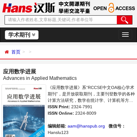
学术期刊
切
换
导
首页
航
应用数学进展
Advances in Applied Mathematics
《应用数学进展》系“RCCSE中文OA核心学术
期刊”，是开放获取期刊，主要刊登数学的各种
计算方法研究，数学在统计学、计算机等方面
应用的学术论文和成果评述。本刊支持思想创
ISSN Print:
2324-7991
新、学术创新，倡导科学，繁荣学术，集学术
ISSN Online:
2324-8009
性、思想性为一体，旨在给世界范围内的科学
家、学者、科研人员提供一个传播、分享和讨
编辑邮箱:
aam@hanspub.org
微信号：
论应用数学领域内不同方向问题与发展的交流
Hanslu123