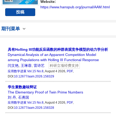
平台。
Website:
https://www.hanspub.org/journal/AAM.html
投稿
期刊菜单
具有Holling III功能反应函数的种群表观竞争模型的动力学分析
Dynamical Analysis of an Apparent Competition Model
among Populations with Holling III Functional Response
闫文艳
,
王琳蓉
,
雷诗艺
科研立项经费支持
应用数学进展
Vol.15 No.8
, August 4 2026,
PDF
,
DOI:
10.12677/aam.2026.158329
孪生素数趣味辩证
The Elementary Proof of Twin Prime Numbers
刘 丹
,
石勇国
应用数学进展
Vol.15 No.8
, August 4 2026,
PDF
,
DOI:
10.12677/aam.2026.158328