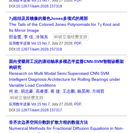
应用数学进展
Vol.15 No.7
, July 27 2026,
PDF
,
DOI:
10.12677/aam.2026.157319
7
纽结及其镜像的着色Jones多项式的尾部
3
The Tails of the Colored Jones Polynomials for 7
Knot and
3
Its Mirror Image
田金鹭
,
李 佳
,
冷旭东
科研立项经费支持
应用数学进展
Vol.15 No.7
, July 27 2026,
PDF
,
DOI:
10.12677/aam.2026.157318
面向变载荷工况的滚动轴承多模态半监督CNN-SVM智能诊断架
构研究
Research on Multi Modal Semi Supervised CNN-SVM
Intelligent Diagnosis Architecture for Rolling Bearings under
Variable Load Conditions
何 欢
,
胡志豪
,
高睿显
,
蒋 捷
,
王志鹏
,
杨昊阊
,
方靖哲
科研立项经费支持
应用数学进展
Vol.15 No.7
, July 27 2026,
PDF
,
DOI:
10.12677/aam.2026.157317
非齐次边界空间分数阶扩散方程的数值方法
Numerical Methods for Fractional Diffusion Equations in Non-