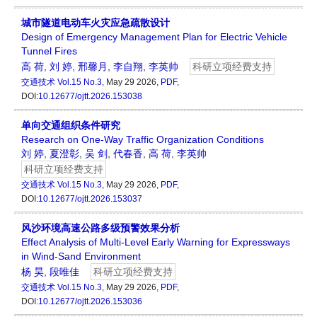
城市隧道电动车火灾应急疏散设计
Design of Emergency Management Plan for Electric Vehicle
Tunnel Fires
高 荷
,
刘 婷
,
邢馨月
,
李自翔
,
李英帅
科研立项经费支持
交通技术
Vol.15 No.3
, May 29 2026,
PDF
,
DOI:
10.12677/ojtt.2026.153038
单向交通组织条件研究
Research on One-Way Traffic Organization Conditions
刘 婷
,
夏澄彰
,
吴 剑
,
代春香
,
高 荷
,
李英帅
科研立项经费支持
交通技术
Vol.15 No.3
, May 29 2026,
PDF
,
DOI:
10.12677/ojtt.2026.153037
风沙环境高速公路多级预警效果分析
Effect Analysis of Multi-Level Early Warning for Expressways
in Wind-Sand Environment
杨 昊
,
段唯佳
科研立项经费支持
交通技术
Vol.15 No.3
, May 29 2026,
PDF
,
DOI:
10.12677/ojtt.2026.153036