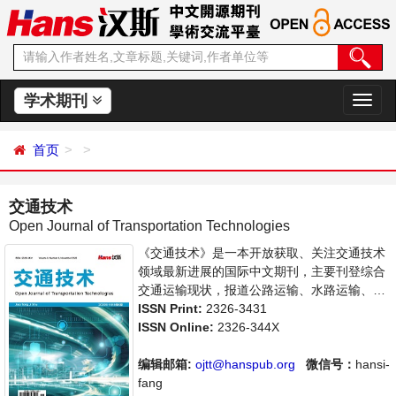
学术期刊
切
换
导
首页
航
交通技术
Open Journal of Transportation Technologies
《交通技术》是一本开放获取、关注交通技术
领域最新进展的国际中文期刊，主要刊登综合
交通运输现状，报道公路运输、水路运输、运
输工程、交通规划与管理实践方面的学术进展
ISSN Print:
2326-3431
和发展动态。本刊支持思想创新、学术创新，
ISSN Online:
2326-344X
倡导科学，繁荣学术，集学术性、思想性为一
体，旨在给世界范围内的科学家、学者、科研
编辑邮箱:
ojtt@hanspub.org
微信号：
hansi-
人员提供一个传播、分享和讨论交通技术领域
fang