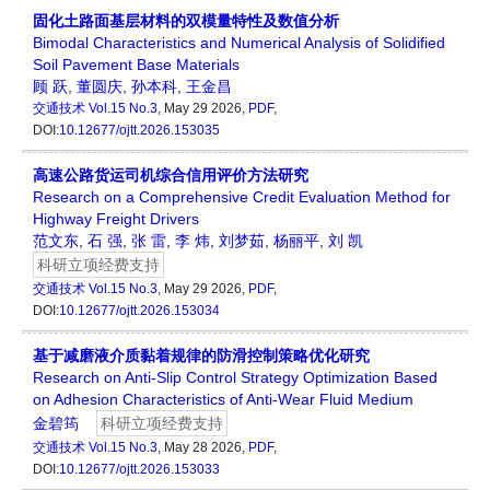
固化土路面基层材料的双模量特性及数值分析
Bimodal Characteristics and Numerical Analysis of Solidified
Soil Pavement Base Materials
顾 跃
,
董圆庆
,
孙本科
,
王金昌
交通技术
Vol.15 No.3
, May 29 2026,
PDF
,
DOI:
10.12677/ojtt.2026.153035
高速公路货运司机综合信用评价方法研究
Research on a Comprehensive Credit Evaluation Method for
Highway Freight Drivers
范文东
,
石 强
,
张 雷
,
李 炜
,
刘梦茹
,
杨丽平
,
刘 凯
科研立项经费支持
交通技术
Vol.15 No.3
, May 29 2026,
PDF
,
DOI:
10.12677/ojtt.2026.153034
基于减磨液介质黏着规律的防滑控制策略优化研究
Research on Anti-Slip Control Strategy Optimization Based
on Adhesion Characteristics of Anti-Wear Fluid Medium
金碧筠
科研立项经费支持
交通技术
Vol.15 No.3
, May 28 2026,
PDF
,
DOI:
10.12677/ojtt.2026.153033