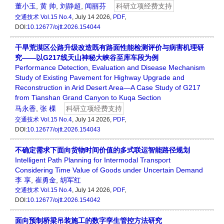
董小玉
,
黄 帅
,
刘静超
,
闻丽芬
科研立项经费支持
交通技术
Vol.15 No.4
, July 14 2026,
PDF
,
DOI:
10.12677/ojtt.2026.154044
干旱荒漠区公路升级改造既有路面性能检测评价与病害机理研
究——以G217线天山神秘大峡谷至库车段为例
Performance Detection, Evaluation and Disease Mechanism
Study of Existing Pavement for Highway Upgrade and
Reconstruction in Arid Desert Area—A Case Study of G217
from Tianshan Grand Canyon to Kuqa Section
马永香
,
张 棵
科研立项经费支持
交通技术
Vol.15 No.4
, July 14 2026,
PDF
,
DOI:
10.12677/ojtt.2026.154043
不确定需求下面向货物时间价值的多式联运智能路径规划
Intelligent Path Planning for Intermodal Transport
Considering Time Value of Goods under Uncertain Demand
李 享
,
崔勇金
,
胡军红
交通技术
Vol.15 No.4
, July 14 2026,
PDF
,
DOI:
10.12677/ojtt.2026.154042
面向预制桥梁吊装施工的数字孪生管控方法研究