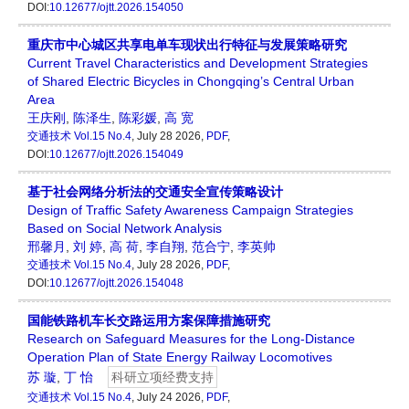
DOI:
10.12677/ojtt.2026.154050
重庆市中心城区共享电单车现状出行特征与发展策略研究
Current Travel Characteristics and Development Strategies
of Shared Electric Bicycles in Chongqing’s Central Urban
Area
王庆刚
,
陈泽生
,
陈彩媛
,
高 宽
交通技术
Vol.15 No.4
, July 28 2026,
PDF
,
DOI:
10.12677/ojtt.2026.154049
基于社会网络分析法的交通安全宣传策略设计
Design of Traffic Safety Awareness Campaign Strategies
Based on Social Network Analysis
邢馨月
,
刘 婷
,
高 荷
,
李自翔
,
范合宁
,
李英帅
交通技术
Vol.15 No.4
, July 28 2026,
PDF
,
DOI:
10.12677/ojtt.2026.154048
国能铁路机车长交路运用方案保障措施研究
Research on Safeguard Measures for the Long-Distance
Operation Plan of State Energy Railway Locomotives
苏 璇
,
丁 怡
科研立项经费支持
交通技术
Vol.15 No.4
, July 24 2026,
PDF
,