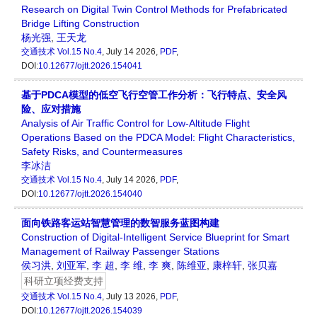
Research on Digital Twin Control Methods for Prefabricated
Bridge Lifting Construction
杨光强
,
王天龙
交通技术
Vol.15 No.4
, July 14 2026,
PDF
,
DOI:
10.12677/ojtt.2026.154041
基于PDCA模型的低空飞行空管工作分析：飞行特点、安全风
险、应对措施
Analysis of Air Traffic Control for Low-Altitude Flight
Operations Based on the PDCA Model: Flight Characteristics,
Safety Risks, and Countermeasures
李冰洁
交通技术
Vol.15 No.4
, July 14 2026,
PDF
,
DOI:
10.12677/ojtt.2026.154040
面向铁路客运站智慧管理的数智服务蓝图构建
Construction of Digital-Intelligent Service Blueprint for Smart
Management of Railway Passenger Stations
侯习洪
,
刘亚军
,
李 超
,
李 维
,
李 爽
,
陈维亚
,
康梓轩
,
张贝嘉
科研立项经费支持
交通技术
Vol.15 No.4
, July 13 2026,
PDF
,
DOI:
10.12677/ojtt.2026.154039