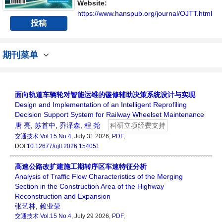
内不同方向问题与发展的交流平台。
Website:
https://www.hanspub.org/journal/OJTT.html
投稿
期刊菜单
面向轨道车辆轮对智能运维的镟修辅助决策系统设计与实现
Design and Implementation of an Intelligent Reprofiling
Decision Support System for Railway Wheelset Maintenance
唐 亮
,
苏首中
,
乔泽森
,
程 尧
科研立项经费支持
交通技术
Vol.15 No.4
, July 31 2026,
PDF
,
DOI:
10.12677/ojtt.2026.154051
高速公路改扩建施工期转序区车速特征分析
Analysis of Traffic Flow Characteristics of the Merging
Section in the Construction Area of the Highway
Reconstruction and Expansion
张艺林
,
赖业荣
交通技术
Vol.15 No.4
, July 29 2026,
PDF
,