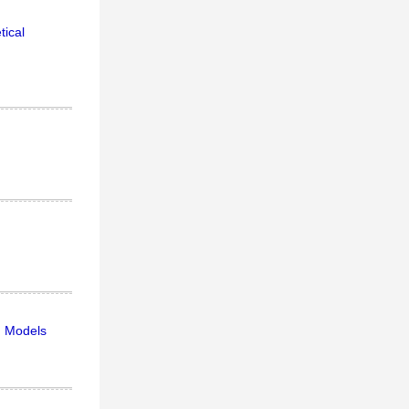
tical
n Models