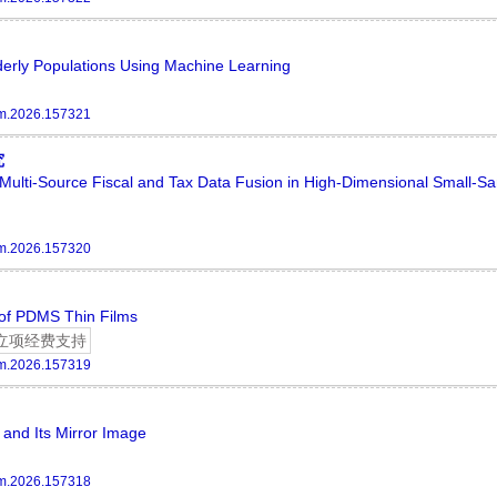
lderly Populations Using Machine Learning
m.2026.157321
究
 Multi-Source Fiscal and Tax Data Fusion in High-Dimensional Small-S
m.2026.157320
n of PDMS Thin Films
立项经费支持
m.2026.157319
and Its Mirror Image
m.2026.157318