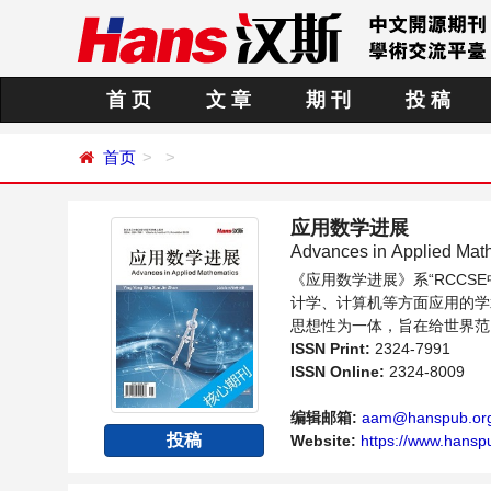
首 页
文 章
期 刊
投 稿
首页
应用数学进展
Advances in Applied Mat
《应用数学进展》系“RCC
计学、计算机等方面应用的学
思想性为一体，旨在给世界范
题与发展的交流平台。
ISSN Print:
2324-7991
ISSN Online:
2324-8009
编辑邮箱:
aam@hanspub.or
投稿
Website:
https://www.hansp