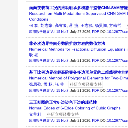
面向变载荷工况的滚动轴承多模态半监督CNN-SVM智
Research on Multi Modal Semi Supervised CNN-SVM Inte
Conditions
何 欢
,
胡志豪
,
高睿显
,
蒋 捷
,
王志鹏
,
杨昊阊
,
方靖哲
应用数学进展
Vol.15 No.7
, July 27 2026,
PDF
, DOI:
10.12677/aa
非齐次边界空间分数阶扩散方程的数值方法
Numerical Methods for Fractional Diffusion Equatio
耿 彬
应用数学进展
Vol.15 No.7
, July 21 2026,
PDF
, DOI:
10.12677/aa
基于比例边界坐标高阶完备多边形单元的二维线弹性方
Numerical Method of Polygonal Elements for Two-Dime
张思盈
,
孟 杨
,
张 莹
科研立项经费支持
应用数学进展
Vol.15 No.7
, July 21 2026,
PDF
, DOI:
10.12677/aa
三正则图的正常6-边染色下边的规范性
Normal Edges of 6-Edge Coloring of Cubic Graphs
亢莹利
科研立项经费支持
应用数学进展
Vol.15 No.7
, July 21 2026,
PDF
, DOI:
10.12677/aa