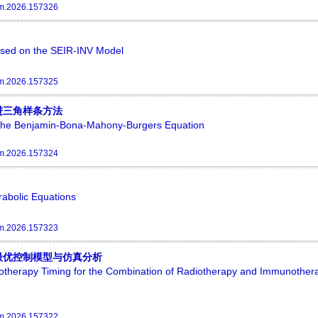
m.2026.157326
Based on the SEIR-INV Model
m.2026.157325
的改进三角样条方法
g the Benjamin-Bona-Mahony-Burgers Equation
m.2026.157324
rabolic Equations
m.2026.157323
最优控制模型与仿真分析
diotherapy Timing for the Combination of Radiotherapy and Immunothe
m.2026.157322