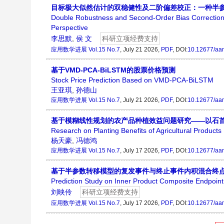
目标极大似然估计的双稳健性及二阶偏差校正：一种半
Double Robustness and Second-Order Bias Correction 
Perspective
李思默
,
侯 文
科研立项经费支持
应用数学进展
Vol.15 No.7
, July 21 2026,
PDF
, DOI:
10.12677/aa
基于VMD-PCA-BiLSTM的股票价格预测
Stock Price Prediction Based on VMD-PCA-BiLSTM
王亚琪
,
孙德山
应用数学进展
Vol.15 No.7
, July 21 2026,
PDF
, DOI:
10.12677/aa
基于模糊线性规划的农产品种植效益问题研究——以石
Research on Planting Benefits of Agricultural Produ
杨天豪
,
冯德鸿
应用数学进展
Vol.15 No.7
, July 17 2026,
PDF
, DOI:
10.12677/aa
基于半参数转移模型的复发事件与终止事件内积混合终
Prediction Study on Inner Product Composite Endpoint
刘映伶
科研立项经费支持
应用数学进展
Vol.15 No.7
, July 17 2026,
PDF
, DOI:
10.12677/aa