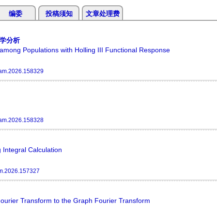
编委
投稿须知
文章处理费
力学分析
among Populations with Holling III Functional Response
am.2026.158329
am.2026.158328
Integral Calculation
m.2026.157327
ourier Transform to the Graph Fourier Transform