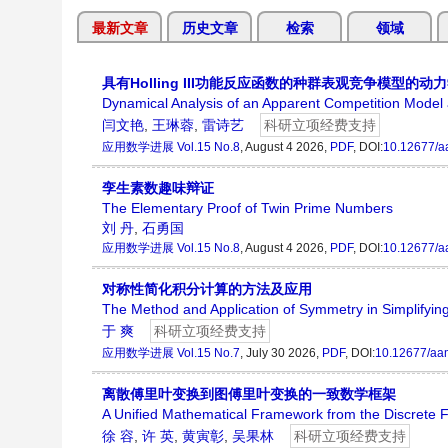
最新文章
历史文章
检索
领域
具有Holling III功能反应函数的种群表观竞争模型的动
Dynamical Analysis of an Apparent Competition Model 
闫文艳
,
王琳蓉
,
雷诗艺
科研立项经费支持
应用数学进展
Vol.15 No.8
, August 4 2026,
PDF
, DOI:
10.12677/a
孪生素数趣味辩证
The Elementary Proof of Twin Prime Numbers
刘 丹
,
石勇国
应用数学进展
Vol.15 No.8
, August 4 2026,
PDF
, DOI:
10.12677/a
对称性简化积分计算的方法及应用
The Method and Application of Symmetry in Simplifying 
于 爽
科研立项经费支持
应用数学进展
Vol.15 No.7
, July 30 2026,
PDF
, DOI:
10.12677/aa
离散傅里叶变换到图傅里叶变换的一致数学框架
A Unified Mathematical Framework from the Discrete F
徐 容
,
许 英
,
黄寅彰
,
吴果林
科研立项经费支持