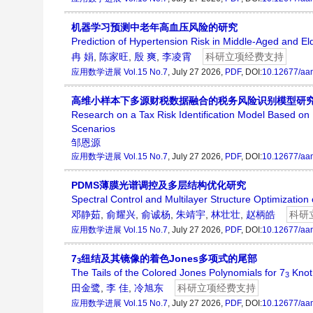
机器学习预测中老年高血压风险的研究
Prediction of Hypertension Risk in Middle-Aged and E
冉 娟
,
陈家旺
,
殷 爽
,
李凌霄
科研立项经费支持
应用数学进展
Vol.15 No.7
, July 27 2026,
PDF
, DOI:
10.12677/aa
高维小样本下多源财税数据融合的税务风险识别模型研
Research on a Tax Risk Identification Model Based on
Scenarios
邹恩源
应用数学进展
Vol.15 No.7
, July 27 2026,
PDF
, DOI:
10.12677/aa
PDMS薄膜光谱调控及多层结构优化研究
Spectral Control and Multilayer Structure Optimizatio
邓静茹
,
俞耀兴
,
俞诚杨
,
朱靖宇
,
林壮壮
,
赵柄皓
科研
应用数学进展
Vol.15 No.7
, July 27 2026,
PDF
, DOI:
10.12677/aa
7
纽结及其镜像的着色Jones多项式的尾部
3
The Tails of the Colored Jones Polynomials for 7
Knot 
3
田金鹭
,
李 佳
,
冷旭东
科研立项经费支持
应用数学进展
Vol.15 No.7
, July 27 2026,
PDF
, DOI:
10.12677/aa