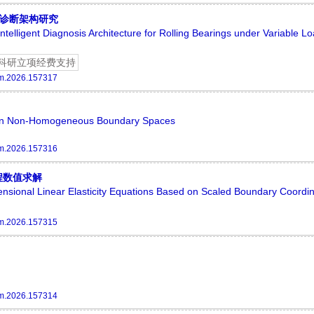
能诊断架构研究
lligent Diagnosis Architecture for Rolling Bearings under Variable L
科研立项经费支持
m.2026.157317
ns in Non-Homogeneous Boundary Spaces
m.2026.157316
程数值求解
nsional Linear Elasticity Equations Based on Scaled Boundary Coordi
m.2026.157315
m.2026.157314