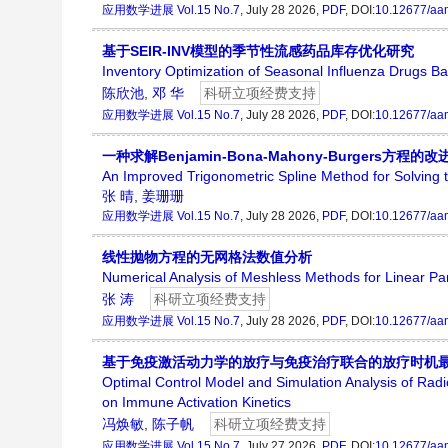
应用数学进展
Vol.15 No.7
, July 28 2026,
PDF
, DOI:
10.12677/aa
基于SEIR-INV模型的季节性流感药品库存优化研究
Inventory Optimization of Seasonal Influenza Drugs 
陈欣池
,
邓 华
科研立项经费支持
应用数学进展
Vol.15 No.7
, July 28 2026,
PDF
, DOI:
10.12677/aa
一种求解Benjamin-Bona-Mahony-Burgers方程
An Improved Trigonometric Spline Method for Solvin
张 晴
,
姜珊珊
应用数学进展
Vol.15 No.7
, July 28 2026,
PDF
, DOI:
10.12677/aa
线性抛物方程的无网格法数值分析
Numerical Analysis of Meshless Methods for Linear Pa
张 涛
科研立项经费支持
应用数学进展
Vol.15 No.7
, July 28 2026,
PDF
, DOI:
10.12677/aa
基于免疫激活动力学的放疗与免疫治疗联合的放疗时机
Optimal Control Model and Simulation Analysis of Ra
on Immune Activation Kinetics
冯焕敏
,
陈子帆
科研立项经费支持
应用数学进展
Vol.15 No.7
, July 27 2026,
PDF
, DOI:
10.12677/aa