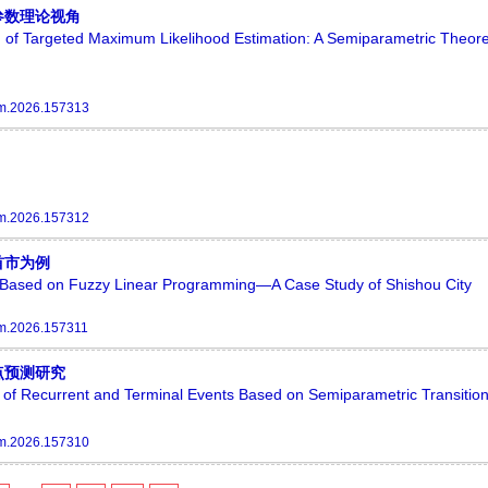
参数理论视角
of Targeted Maximum Likelihood Estimation: A Semiparametric Theore
m.2026.157313
m.2026.157312
首市为例
cts Based on Fuzzy Linear Programming—A Case Study of Shishou City
m.2026.157311
点预测研究
 of Recurrent and Terminal Events Based on Semiparametric Transitio
m.2026.157310