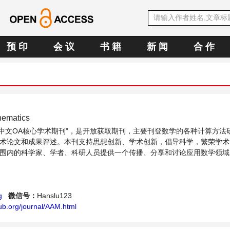
预 印
会 议
书 籍
新 闻
合 作
hematics
SE中文OA核心学术期刊”，是开放获取期刊，主要刊登数学的各种计算方法
术论文和成果评述。本刊支持思想创新、学术创新，倡导科学，繁荣学术
围内的科学家、学者、科研人员提供一个传播、分享和讨论应用数学领域
g
微信号：
Hanslu123
ub.org/journal/AAM.html