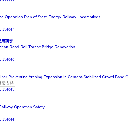
e Operation Plan of State Energy Railway Locomotives
26.154047
应用研究
oshan Road Rail Transit Bridge Renovation
26.154046
ol for Preventing Arching Expansion in Cement-Stabilized Gravel Base 
经费支持
26.154045
 Railway Operation Safety
26.154044