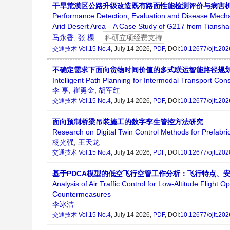
干旱荒漠区公路升级改造既有路面性能检测评价与病害机
Performance Detection, Evaluation and Disease Mecha
Arid Desert Area—A Case Study of G217 from Tiansh
马永香
,
张 棵
科研立项经费支持
交通技术
Vol.15 No.4
, July 14 2026,
PDF
, DOI:
10.12677/ojtt.20
不确定需求下面向货物时间价值的多式联运智能路径规
Intelligent Path Planning for Intermodal Transport C
李 享
,
崔勇金
,
胡军红
交通技术
Vol.15 No.4
, July 14 2026,
PDF
, DOI:
10.12677/ojtt.20
面向预制桥梁吊装施工的数字孪生管控方法研究
Research on Digital Twin Control Methods for Prefabric
杨光强
,
王天龙
交通技术
Vol.15 No.4
, July 14 2026,
PDF
, DOI:
10.12677/ojtt.20
基于PDCA模型的低空飞行空管工作分析：飞行特点、
Analysis of Air Traffic Control for Low-Altitude Flight
Countermeasures
李冰洁
交通技术
Vol.15 No.4
, July 14 2026,
PDF
, DOI:
10.12677/ojtt.20