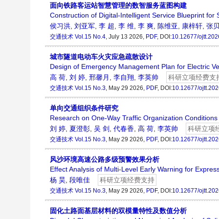
面向铁路客运站智慧管理的数智服务蓝图构建
Construction of Digital-Intelligent Service Blueprint 
侯习洪
,
刘亚军
,
李 超
,
李 维
,
李 爽
,
陈维亚
,
康梓轩
,
张
交通技术
Vol.15 No.4
, July 13 2026,
PDF
, DOI:
10.12677/ojtt.20
城市隧道电动车火灾应急疏散设计
Design of Emergency Management Plan for Electric Veh
高 荷
,
刘 婷
,
邢馨月
,
李自翔
,
李英帅
科研立项经费支
交通技术
Vol.15 No.3
, May 29 2026,
PDF
, DOI:
10.12677/ojtt.20
单向交通组织条件研究
Research on One-Way Traffic Organization Conditions
刘 婷
,
夏澄彰
,
吴 剑
,
代春香
,
高 荷
,
李英帅
科研立项
交通技术
Vol.15 No.3
, May 29 2026,
PDF
, DOI:
10.12677/ojtt.20
风沙环境高速公路多级预警效果分析
Effect Analysis of Multi-Level Early Warning for Expr
杨 昊
,
段唯佳
科研立项经费支持
交通技术
Vol.15 No.3
, May 29 2026,
PDF
, DOI:
10.12677/ojtt.20
固化土路面基层材料的双模量特性及数值分析