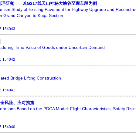
理研究——以G217线天山神秘大峡谷至库车段为例
nism Study of Existing Pavement for Highway Upgrade and Reconstruc
an Grand Canyon to Kuqa Section
26.154043
划
onsidering Time Value of Goods under Uncertain Demand
26.154042
ated Bridge Lifting Construction
26.154041
安全风险、应对措施
 Operations Based on the PDCA Model: Flight Characteristics, Safety Risk
26.154040