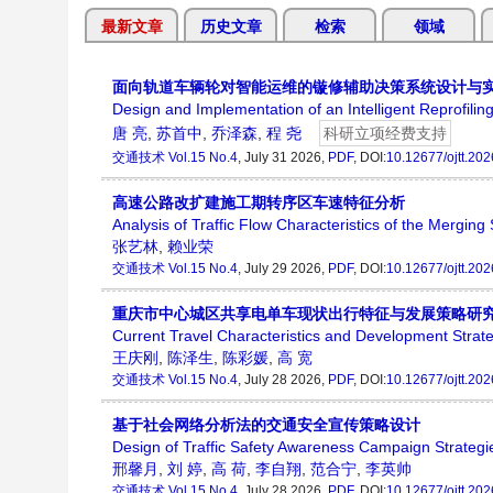
最新文章
历史文章
检索
领域
面向轨道车辆轮对智能运维的镟修辅助决策系统设计与
Design and Implementation of an Intelligent Reprofil
唐 亮
,
苏首中
,
乔泽森
,
程 尧
科研立项经费支持
交通技术
Vol.15 No.4
, July 31 2026,
PDF
, DOI:
10.12677/ojtt.20
高速公路改扩建施工期转序区车速特征分析
Analysis of Traffic Flow Characteristics of the Mergin
张艺林
,
赖业荣
交通技术
Vol.15 No.4
, July 29 2026,
PDF
, DOI:
10.12677/ojtt.20
重庆市中心城区共享电单车现状出行特征与发展策略研
Current Travel Characteristics and Development Strate
王庆刚
,
陈泽生
,
陈彩媛
,
高 宽
交通技术
Vol.15 No.4
, July 28 2026,
PDF
, DOI:
10.12677/ojtt.20
基于社会网络分析法的交通安全宣传策略设计
Design of Traffic Safety Awareness Campaign Strategi
邢馨月
,
刘 婷
,
高 荷
,
李自翔
,
范合宁
,
李英帅
交通技术
Vol.15 No.4
, July 28 2026,
PDF
, DOI:
10.12677/ojtt.20