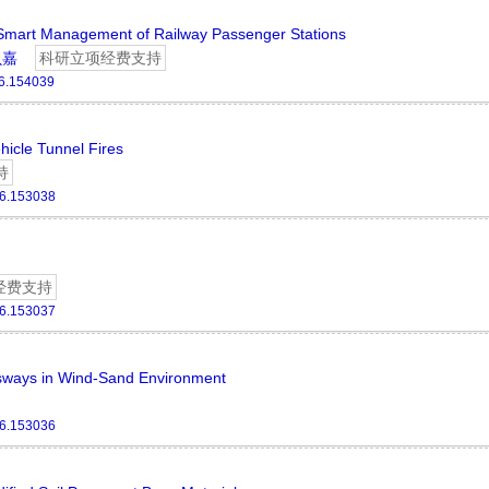
for Smart Management of Railway Passenger Stations
贝嘉
科研立项经费支持
26.154039
icle Tunnel Fires
持
26.153038
经费支持
26.153037
essways in Wind-Sand Environment
26.153036