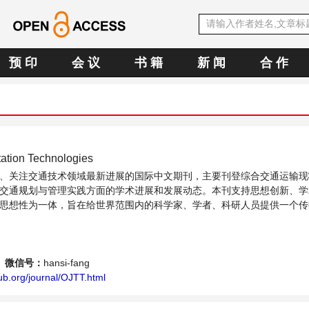
预 印
会 议
书 籍
新 闻
合 作
tation Technologies
、关注交通技术领域最新进展的国际中文期刊，主要刊登综合交通运输现
交通规划与管理实践方面的学术进展和发展动态。本刊支持思想创新、学
思想性为一体，旨在给世界范围内的科学家、学者、科研人员提供一个传
题与发展的交流平台。
微信号：
hansi-fang
ub.org/journal/OJTT.html