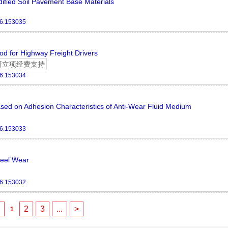
dified Soil Pavement Base Materials
26.153035
d for Highway Freight Drivers
研立项经费支持
26.153034
ased on Adhesion Characteristics of Anti-Wear Fluid Medium
26.153033
heel Wear
26.153032
<
2
3
...
>
1