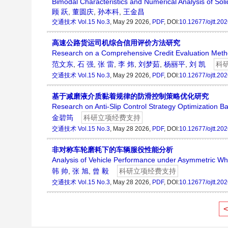
Bimodal Characteristics and Numerical Analysis of Soli
顾 跃
,
董圆庆
,
孙本科
,
王金昌
交通技术
Vol.15 No.3
, May 29 2026,
PDF
, DOI:
10.12677/ojtt.20
高速公路货运司机综合信用评价方法研究
Research on a Comprehensive Credit Evaluation Metho
范文东
,
石 强
,
张 雷
,
李 炜
,
刘梦茹
,
杨丽平
,
刘 凯
科
交通技术
Vol.15 No.3
, May 29 2026,
PDF
, DOI:
10.12677/ojtt.20
基于减磨液介质黏着规律的防滑控制策略优化研究
Research on Anti-Slip Control Strategy Optimization B
金碧筠
科研立项经费支持
交通技术
Vol.15 No.3
, May 28 2026,
PDF
, DOI:
10.12677/ojtt.20
非对称车轮磨耗下的车辆服役性能分析
Analysis of Vehicle Performance under Asymmetric W
韩 帅
,
张 旭
,
曾 毅
科研立项经费支持
交通技术
Vol.15 No.3
, May 28 2026,
PDF
, DOI:
10.12677/ojtt.20