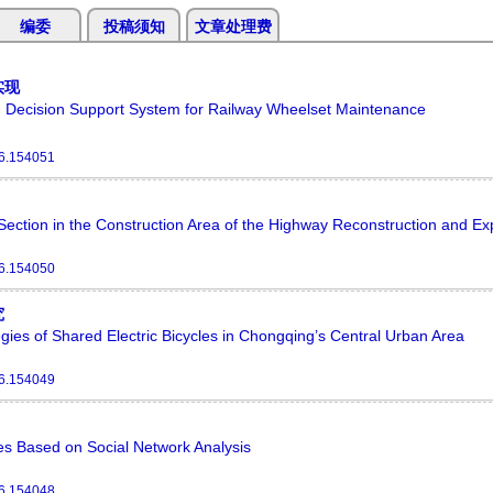
编委
投稿须知
文章处理费
实现
ing Decision Support System for Railway Wheelset Maintenance
26.154051
g Section in the Construction Area of the Highway Reconstruction and E
26.154050
究
gies of Shared Electric Bicycles in Chongqing’s Central Urban Area
26.154049
es Based on Social Network Analysis
26.154048