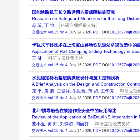
国能铁路机车长交路运用方案保障措施研究
Research on Safeguard Measures for the Long-Distanc
苏 璇
,
丁 怡
科研立项经费支持
交通技术
Vol.15 No.4
, July 24 2026,
PDF
, DOI:
10.12677/ojtt.20
卡轨式平移技术在上海宝山路地铁轨道站桥梁改造中的
Application of Rail-Clamping Sliding Technology in Ba
王 健
科研立项经费支持
交通技术
Vol.15 No.4
, July 15 2026,
PDF
, DOI:
10.12677/ojtt.20
水泥稳定砾石基层防拱胀设计与施工控制浅析
A Brief Analysis on the Design and Construction Contr
郑 平
,
袁 腾
,
王健祥
,
朱世煜
,
蒲 超
,
王华涛
科研立项
交通技术
Vol.15 No.4
, July 15 2026,
PDF
, DOI:
10.12677/ojtt.20
北斗/惯导融合在铁路作业安全中的应用综述
Review of the Application of BeiDou/INS Integration in
董小玉
,
黄 帅
,
刘静超
,
闻丽芬
科研立项经费支持
交通技术
Vol.15 No.4
, July 14 2026,
PDF
, DOI:
10.12677/ojtt.20