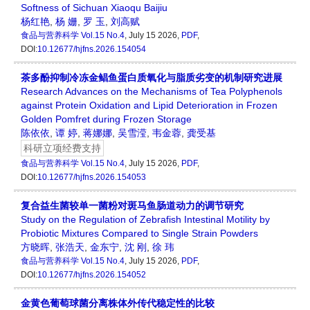
Softness of Sichuan Xiaoqu Baijiu
杨红艳
,
杨 姗
,
罗 玉
,
刘高赋
食品与营养科学
Vol.15 No.4
, July 15 2026,
PDF
,
DOI:
10.12677/hjfns.2026.154054
茶多酚抑制冷冻金鲳鱼蛋白质氧化与脂质劣变的机制研究进展
Research Advances on the Mechanisms of Tea Polyphenols
against Protein Oxidation and Lipid Deterioration in Frozen
Golden Pomfret during Frozen Storage
陈依依
,
谭 婷
,
蒋娜娜
,
吴雪滢
,
韦金蓉
,
龚受基
科研立项经费支持
食品与营养科学
Vol.15 No.4
, July 15 2026,
PDF
,
DOI:
10.12677/hjfns.2026.154053
复合益生菌较单一菌粉对斑马鱼肠道动力的调节研究
Study on the Regulation of Zebrafish Intestinal Motility by
Probiotic Mixtures Compared to Single Strain Powders
方晓晖
,
张浩天
,
金东宁
,
沈 刚
,
徐 玮
食品与营养科学
Vol.15 No.4
, July 15 2026,
PDF
,
DOI:
10.12677/hjfns.2026.154052
金黄色葡萄球菌分离株体外传代稳定性的比较