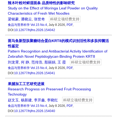
辣木叶粉对鲜湿面条 品质特性的影响研究
Study on the Effect of Moringa Leaf Powder on Quality
Characteristics of Fresh Wet Noodles
梁铭豪
,
潘晓云
,
张世奇
科研立项经费支持
食品与营养科学
Vol.15 No.4
, July 8 2026,
PDF
,
DOI:
10.12677/hjfns.2026.154042
斑马鱼新型肽聚糖结合蛋白KRT8的模式识别活性和多肽抑菌活
性鉴定
Pattern Recognition and Antibacterial Activity Identification of
Zebrafish Novel Peptidoglycan-Binding Protein KRT8
刘龙霄
,
何 静
,
范传浩
,
殷丽娟
,
王 霞
科研立项经费支持
食品与营养科学
Vol.15 No.4
, July 8 2026,
PDF
,
DOI:
10.12677/hjfns.2026.154041
果脯加工工艺研究进展
Research Progress on Preserved Fruit Processing
Technology
赵文玉
,
杨新建
,
李开鑫
,
李晓红
科研立项经费支持
食品与营养科学
Vol.15 No.4
, July 8 2026,
PDF
,
DOI:
10.12677/hjfns.2026.154040