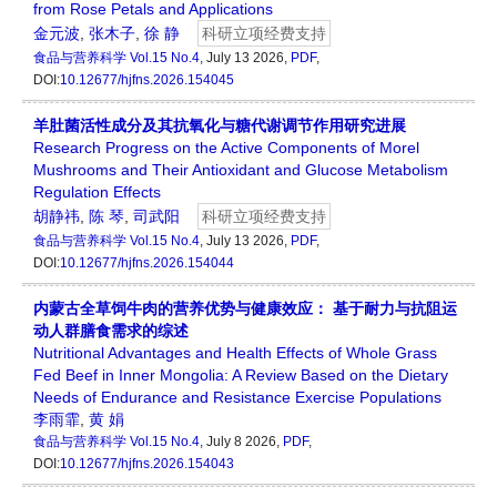
from Rose Petals and Applications
金元波
,
张木子
,
徐 静
科研立项经费支持
食品与营养科学
Vol.15 No.4
, July 13 2026,
PDF
,
DOI:
10.12677/hjfns.2026.154045
羊肚菌活性成分及其抗氧化与糖代谢调节作用研究进展
Research Progress on the Active Components of Morel
Mushrooms and Their Antioxidant and Glucose Metabolism
Regulation Effects
胡静祎
,
陈 琴
,
司武阳
科研立项经费支持
食品与营养科学
Vol.15 No.4
, July 13 2026,
PDF
,
DOI:
10.12677/hjfns.2026.154044
内蒙古全草饲牛肉的营养优势与健康效应： 基于耐力与抗阻运
动人群膳食需求的综述
Nutritional Advantages and Health Effects of Whole Grass
Fed Beef in Inner Mongolia: A Review Based on the Dietary
Needs of Endurance and Resistance Exercise Populations
李雨霏
,
黄 娟
食品与营养科学
Vol.15 No.4
, July 8 2026,
PDF
,
DOI:
10.12677/hjfns.2026.154043