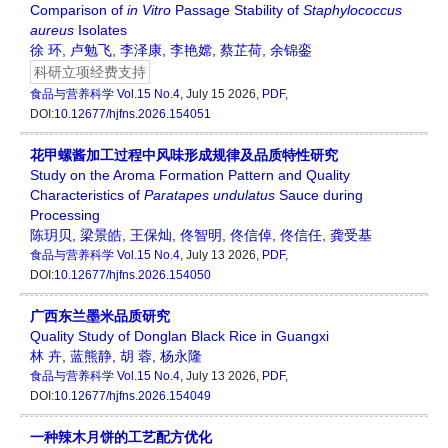
Comparison of
in Vitro
Passage Stability of
Staphylococcus
aureus
Isolates
徐 环
,
卢勉飞
,
李泽康
,
李艳嫦
,
蔡芷荷
,
余锦銮
科研立项经费支持
食品与营养科学
Vol.15 No.4
, July 15 2026,
PDF
,
DOI:
10.12677/hjfns.2026.154051
花甲螺酱加工过程中风味形成规律及品质特性研究
Study on the Aroma Formation Pattern and Quality
Characteristics of
Paratapes
undulatus
Sauce during
Processing
陈玥贝
,
梁景皓
,
王保灿
,
佟智明
,
佟信倬
,
佟信任
,
龚受基
食品与营养科学
Vol.15 No.4
, July 13 2026,
PDF
,
DOI:
10.12677/hjfns.2026.154050
广西东兰墨米品质研究
Quality Study of Donglan Black Rice in Guangxi
林 卉
,
蓝熊静
,
胡 蓉
,
杨永隆
食品与营养科学
Vol.15 No.4
, July 13 2026,
PDF
,
DOI:
10.12677/hjfns.2026.154049
一种辣木月饼的工艺配方优化