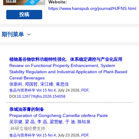
提供一个传播、分享和讨论食品与营养领域内
Website:
不同方向问题与发展的交流平台。
https://www.hanspub.org/journal/HJFNS.html
投稿
期刊菜单
植物基谷物饮料功能特性强化、体系稳定调控与产业化应用
Review on Functional Property Enhancement, System
Stability Regulation and Industrial Application of Plant-Based
Cereal Beverages
张新科
,
邓国哲
,
宋江峰
,
蒋思佳
食品与营养科学
Vol.15 No.4
, July 24 2026,
PDF
,
DOI:
10.12677/hjfns.2026.154058
恭城油茶膏的制备
Preparation of Gongcheng
Camellia oleifera
Paste
吴宗健
,
梁 晶
,
李 晶
,
梁慧敏
,
于 迪
,
陈钰泉
科研立项经费支持
食品与营养科学
Vol.15 No.4
, July 23 2026,
PDF
,