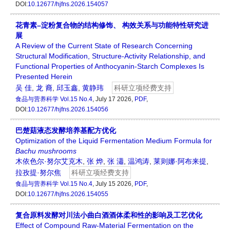
DOI:
10.12677/hjfns.2026.154057
花青素–淀粉复合物的结构修饰、 构效关系与功能特性研究进
展
A Review of the Current State of Research Concerning
Structural Modification, Structure-Activity Relationship, and
Functional Properties of Anthocyanin-Starch Complexes Is
Presented Herein
吴 佳
,
龙 裔
,
邱玉鑫
,
黄静玮
科研立项经费支持
食品与营养科学
Vol.15 No.4
, July 17 2026,
PDF
,
DOI:
10.12677/hjfns.2026.154056
巴楚菇液态发酵培养基配方优化
Optimization of the Liquid Fermentation Medium Formula for
Bachu mushrooms
木依色尔·努尔艾克木
,
张 烨
,
张 瀟
,
温鸿涛
,
莱则娜·阿布来提
,
拉孜提·努尔焦
科研立项经费支持
食品与营养科学
Vol.15 No.4
, July 15 2026,
PDF
,
DOI:
10.12677/hjfns.2026.154055
复合原料发酵对川法小曲白酒酒体柔和性的影响及工艺优化
Effect of Compound Raw-Material Fermentation on the