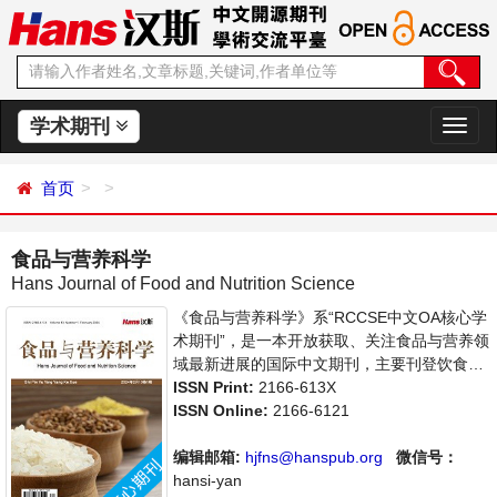
学术期刊
切
换
导
首页
航
食品与营养科学
Hans Journal of Food and Nutrition Science
《食品与营养科学》系“RCCSE中文OA核心学
术期刊”，是一本开放获取、关注食品与营养领
域最新进展的国际中文期刊，主要刊登饮食与
疾病、动植物营养学、食品安全与卫生、营养
ISSN Print:
2166-613X
与社会经济等相关内容的学术论文和成果报道
ISSN Online:
2166-6121
及评述。本刊支持思想创新、学术创新，倡导
科学，繁荣学术，集学术性、思想性为一体，
编辑邮箱:
hjfns@hanspub.org
微信号：
旨在给世界范围内的科学家、学者、科研人员
hansi-yan