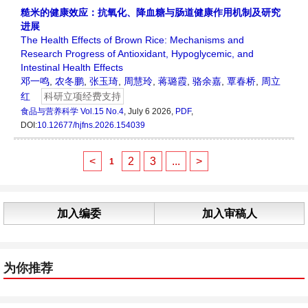
糙米的健康效应：抗氧化、降血糖与肠道健康作用机制及研究
进展
The Health Effects of Brown Rice: Mechanisms and
Research Progress of Antioxidant, Hypoglycemic, and
Intestinal Health Effects
邓一鸣
,
农冬鹏
,
张玉琦
,
周慧玲
,
蒋璐霞
,
骆余嘉
,
覃春桥
,
周立
红
科研立项经费支持
食品与营养科学
Vol.15 No.4
, July 6 2026,
PDF
,
DOI:
10.12677/hjfns.2026.154039
<
2
3
...
>
1
加入编委
加入审稿人
为你推荐