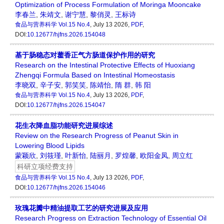
Optimization of Process Formulation of Moringa Mooncake
李春兰
,
朱靖文
,
谢宁慧
,
黎俏灵
,
王标诗
食品与营养科学
Vol.15 No.4
, July 13 2026,
PDF
,
DOI:
10.12677/hjfns.2026.154048
基于肠稳态对藿香正气方肠道保护作用的研究
Research on the Intestinal Protective Effects of Huoxiang
Zhengqi Formula Based on Intestinal Homeostasis
李晓双
,
辛子安
,
郭笑笑
,
陈靖怡
,
隋 群
,
韩 阳
食品与营养科学
Vol.15 No.4
, July 13 2026,
PDF
,
DOI:
10.12677/hjfns.2026.154047
花生衣降血脂功能研究进展综述
Review on the Research Progress of Peanut Skin in
Lowering Blood Lipids
蒙颖欣
,
刘筱瑾
,
叶新怡
,
陆丽月
,
罗煌馨
,
欧阳金凤
,
周立红
科研立项经费支持
食品与营养科学
Vol.15 No.4
, July 13 2026,
PDF
,
DOI:
10.12677/hjfns.2026.154046
玫瑰花瓣中精油提取工艺的研究进展及应用
Research Progress on Extraction Technology of Essential Oil