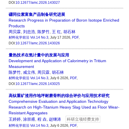
DOI:
10.12677/amc.2026.143027
硼同位素富集产品制备研究进展
Research Progress in Preparation of Boron Isotope Enriched
Products
周贝霖
,
刘忠浩
,
陈梦竹
,
王 红
,
胡石林
材料化学前沿
Vol.14 No.3
, July 17 2026,
PDF
,
DOI:
10.12677/amc.2026.143026
量热技术在氚计量中的发展与应用
Development and Application of Calorimetry in Tritium
Measurement
陈梦竹
,
咸立伟
,
周贝霖
,
胡石林
材料化学前沿
Vol.14 No.3
, July 6 2026,
PDF
,
DOI:
10.12677/amc.2026.143025
高钛重矿渣用作地坪耐磨骨料的综合评价与应用技术研究
Comprehensive Evaluation and Application Technology
Research on High-Titanium Heavy Slag Used as Floor Wear-
Resistant Aggregates
王婷婷
,
涂崇甫
,
程 垚
,
赵继涛
科研立项经费支持
材料化学前沿
Vol.14 No.3
, July 6 2026,
PDF
,