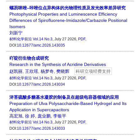
螺芴咪唑–咔唑位点异构体的光物理性质及发光效率差异研究
Photophysical Properties and Luminescence Efficiency
Differences of Spirofluorene-Imidazole/Carbazole Positional
Isomers
刘新宁
材料化学前沿
Vol.14 No.3
, July 27 2026,
PDF
,
DOI:
10.12677/amc.2026.143035
吖啶衍生物合成研究
Research in the Synthesis of Acridine Derivatives
赵凯丽
,
王欣瑶
,
杨梦奇
,
樊晓辉
科研立项经费支持
材料化学前沿
Vol.14 No.3
, July 27 2026,
PDF
,
DOI:
10.12677/amc.2026.143034
浒苔硫酸多糖基水凝胶的制备及在超级电容器领域的应用
Preparation of Ulva Polysaccharide-Based Hydrogel and Its
Application in Supercapacitors
高宏旭
,
徐 婷
,
庞业鹏
,
李银平
材料化学前沿
Vol.14 No.3
, July 27 2026,
PDF
,
DOI:
10.12677/amc.2026.143033