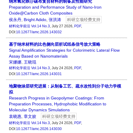
纳米氧化铁@碳布复合材料的制备及性能研究
Preparation and Performance Study of Nano-Iron
Oxide@Carbon Cloth Composites
侯永丹
,
Bright Adido
,
张洪涛
科研立项经费支持
材料化学前沿
Vol.14 No.3
, July 27 2026,
PDF
,
DOI:
10.12677/amc.2026.143032
基于纳米材料的比色侧向层析试纸条信号放大策略
Signal Amplification Strategies for Colorimetric Lateral Flow
Assay Based on Nanomaterials
宋娜娜
,
王晓琨
材料化学前沿
Vol.14 No.3
, July 24 2026,
PDF
,
DOI:
10.12677/amc.2026.143031
地聚物涂层研究进展：从制备工艺、疏水改性到分子动力学模
拟
Research Progress in Geopolymer Coatings: From
Preparation Processes, Hydrophobic Modification to
Molecular Dynamics Simulations
袁晓惠
,
章文姣
科研立项经费支持
材料化学前沿
Vol.14 No.3
, July 24 2026,
PDF
,
DOI:
10.12677/amc.2026.143030