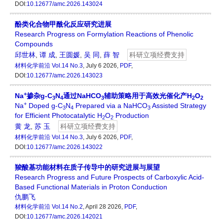
DOI:
10.12677/amc.2026.143024
酚类化合物甲酰化反应研究进展
Research Progress on Formylation Reactions of Phenolic
Compounds
邱世林
,
谭 成
,
王圆媛
,
吴 同
,
薛 智
科研立项经费支持
材料化学前沿
Vol.14 No.3
, July 6 2026,
PDF
,
DOI:
10.12677/amc.2026.143023
+
Na
掺杂g-C
N
通过NaHCO
辅助策略用于高效光催化产H
O
3
4
3
2
2
+
Na
Doped g-C
N
Prepared via a NaHCO
Assisted Strategy
3
4
3
for Efficient Photocatalytic H
O
Production
2
2
黄 龙
,
苏 玉
科研立项经费支持
材料化学前沿
Vol.14 No.3
, July 6 2026,
PDF
,
DOI:
10.12677/amc.2026.143022
羧酸基功能材料在质子传导中的研究进展与展望
Research Progress and Future Prospects of Carboxylic Acid-
Based Functional Materials in Proton Conduction
仇鹏飞
材料化学前沿
Vol.14 No.2
, April 28 2026,
PDF
,
DOI:
10.12677/amc.2026.142021