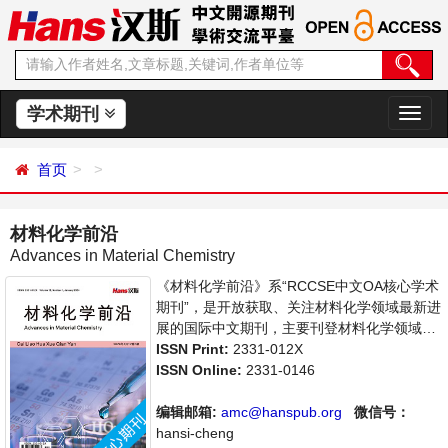
学术期刊
切
换
导
首页
航
材料化学前沿
Advances in Material Chemistry
《材料化学前沿》系“RCCSE中文OA核心学术
期刊”，是开放获取、关注材料化学领域最新进
展的国际中文期刊，主要刊登材料化学领域基
础研究及应用的原始性研究成果及前沿报道、
ISSN Print:
2331-012X
学者讨论和专业评论等多方面的论文。本刊支
ISSN Online:
2331-0146
持思想创新、学术创新，倡导科学，繁荣学
术，集学术性、思想性为一体，旨在为世界范
编辑邮箱:
amc@hanspub.org
微信号：
围内的科学家、学者、科研人员提供一个传
hansi-cheng