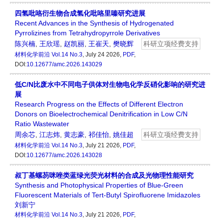
四氢吡咯衍生物合成氢化吡咯里嗪研究进展
Recent Advances in the Synthesis of Hydrogenated
Pyrrolizines from Tetrahydropyrrole Derivatives
陈兴楠
,
王欣瑶
,
赵凯丽
,
王崔天
,
樊晓辉
科研立项经费支持
材料化学前沿
Vol.14 No.3
, July 24 2026,
PDF
,
DOI:
10.12677/amc.2026.143029
低C/N比废水中不同电子供体对生物电化学反硝化影响的研究进
展
Research Progress on the Effects of Different Electron
Donors on Bioelectrochemical Denitrification in Low C/N
Ratio Wastewater
周余芯
,
江志炜
,
黄志豪
,
祁佳怡
,
姚佳超
科研立项经费支持
材料化学前沿
Vol.14 No.3
, July 21 2026,
PDF
,
DOI:
10.12677/amc.2026.143028
叔丁基螺芴咪唑类蓝绿光荧光材料的合成及光物理性能研究
Synthesis and Photophysical Properties of Blue-Green
Fluorescent Materials of Tert-Butyl Spirofluorene Imidazoles
刘新宁
材料化学前沿
Vol.14 No.3
, July 21 2026,
PDF
,