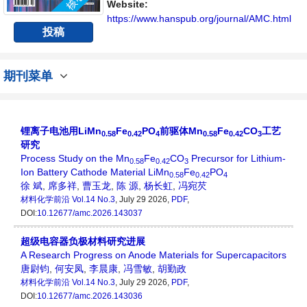
播、分享和讨论材料化学领域内不同方向问题
Website:
与发展的交流平台。
https://www.hanspub.org/journal/AMC.html
投稿
期刊菜单
锂离子电池用LiMn
Fe
PO
前驱体Mn
Fe
CO
工艺
0.58
0.42
4
0.58
0.42
3
研究
Process Study on the Mn
Fe
CO
Precursor for Lithium-
0.58
0.42
3
Ion Battery Cathode Material LiMn
Fe
PO
0.58
0.42
4
徐 斌
,
席多祥
,
曹玉龙
,
陈 源
,
杨长虹
,
冯宛芡
材料化学前沿
Vol.14 No.3
, July 29 2026,
PDF
,
DOI:
10.12677/amc.2026.143037
超级电容器负极材料研究进展
A Research Progress on Anode Materials for Supercapacitors
唐尉钧
,
何安凤
,
李晨康
,
冯雪敏
,
胡勤政
材料化学前沿
Vol.14 No.3
, July 29 2026,
PDF
,
DOI:
10.12677/amc.2026.143036