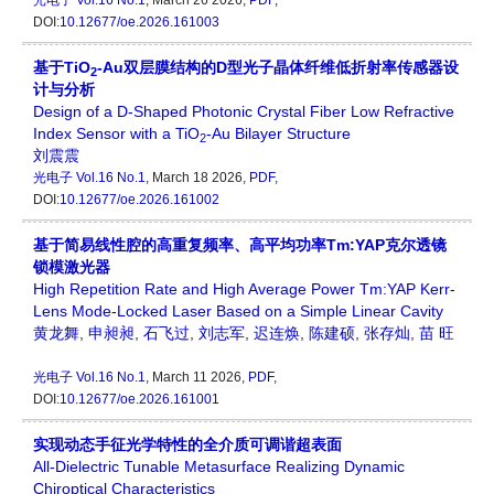
光电子
Vol.16 No.1
, March 26 2026,
PDF
,
DOI:
10.12677/oe.2026.161003
基于TiO
-Au双层膜结构的D型光子晶体纤维低折射率传感器设
2
计与分析
Design of a D-Shaped Photonic Crystal Fiber Low Refractive
Index Sensor with a TiO
-Au Bilayer Structure
2
刘震震
光电子
Vol.16 No.1
, March 18 2026,
PDF
,
DOI:
10.12677/oe.2026.161002
基于简易线性腔的高重复频率、高平均功率Tm:YAP克尔透镜
锁模激光器
High Repetition Rate and High Average Power Tm:YAP Kerr-
Lens Mode-Locked Laser Based on a Simple Linear Cavity
黄龙舞
,
申昶昶
,
石飞过
,
刘志军
,
迟连焕
,
陈建硕
,
张存灿
,
苗 旺
光电子
Vol.16 No.1
, March 11 2026,
PDF
,
DOI:
10.12677/oe.2026.161001
实现动态手征光学特性的全介质可调谐超表面
All-Dielectric Tunable Metasurface Realizing Dynamic
Chiroptical Characteristics