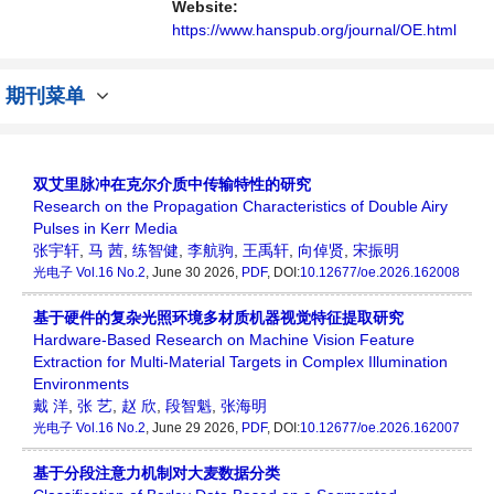
Website:
https://www.hanspub.org/journal/OE.html
期刊菜单
双艾里脉冲在克尔介质中传输特性的研究
Research on the Propagation Characteristics of Double Airy
Pulses in Kerr Media
张宇轩
,
马 茜
,
练智健
,
李航驹
,
王禹轩
,
向倬贤
,
宋振明
光电子
Vol.16 No.2
, June 30 2026,
PDF
, DOI:
10.12677/oe.2026.162008
基于硬件的复杂光照环境多材质机器视觉特征提取研究
Hardware-Based Research on Machine Vision Feature
Extraction for Multi-Material Targets in Complex Illumination
Environments
戴 洋
,
张 艺
,
赵 欣
,
段智魁
,
张海明
光电子
Vol.16 No.2
, June 29 2026,
PDF
, DOI:
10.12677/oe.2026.162007
基于分段注意力机制对大麦数据分类