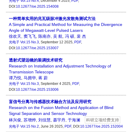
光电子
Vol.15 No.4
, December 4 2025,
PDF
,
DOI:
10.12677/oe.2025.154008
一种简单实用的兆瓦级脉冲激光发散角测试方法
A Simple and Practical Method for Measuring the Divergence
Angle of Megawatt-Level Pulsed Lasers
徐欢天
,
窦飞飞
,
陈南亦
,
吴 航
,
冯 硕
,
裴 杰
光电子
Vol.15 No.3
, September 12 2025,
PDF
,
DOI:
10.12677/oe.2025.153007
透射式望远镜的装调技术研究
Research on Installation and Adjustment Technology of
Transmission Telescope
谭乃悦
,
马拥华
,
蒋 蔚
光电子
Vol.15 No.3
, September 4 2025,
PDF
,
DOI:
10.12677/oe.2025.153006
盲信号分离与传感器技术融合方法及应用研究
Research on the Fusion Method and Application of Blind
Signal Separation and Sensor Technology
林兴俊
,
苏增烨
,
刘佳慧
,
聂宇丹
,
于海澜
科研立项经费支持
光电子
Vol.15 No.2
, June 26 2025,
PDF
, DOI:
10.12677/oe.2025.152004