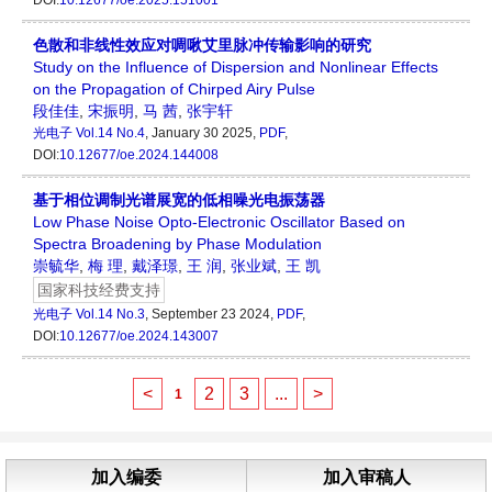
DOI:
10.12677/oe.2025.151001
色散和非线性效应对啁啾艾里脉冲传输影响的研究
Study on the Influence of Dispersion and Nonlinear Effects
on the Propagation of Chirped Airy Pulse
段佳佳
,
宋振明
,
马 茜
,
张宇轩
光电子
Vol.14 No.4
, January 30 2025,
PDF
,
DOI:
10.12677/oe.2024.144008
基于相位调制光谱展宽的低相噪光电振荡器
Low Phase Noise Opto-Electronic Oscillator Based on
Spectra Broadening by Phase Modulation
崇毓华
,
梅 理
,
戴泽璟
,
王 润
,
张业斌
,
王 凯
国家科技经费支持
光电子
Vol.14 No.3
, September 23 2024,
PDF
,
DOI:
10.12677/oe.2024.143007
<
2
3
...
>
1
加入编委
加入审稿人