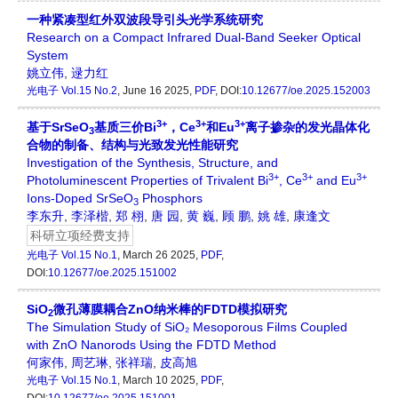
一种紧凑型红外双波段导引头光学系统研究
Research on a Compact Infrared Dual-Band Seeker Optical
System
姚立伟
,
逯力红
光电子
Vol.15 No.2
, June 16 2025,
PDF
, DOI:
10.12677/oe.2025.152003
3+
3+
3+
基于SrSeO
基质三价Bi
，Ce
和Eu
离子掺杂的发光晶体化
3
合物的制备、结构与光致发光性能研究
Investigation of the Synthesis, Structure, and
3+
3+
3+
Photoluminescent Properties of Trivalent Bi
, Ce
and Eu
Ions-Doped SrSeO
Phosphors
3
李东升
,
李泽楷
,
郑 栩
,
唐 园
,
黄 巍
,
顾 鹏
,
姚 雄
,
康逢文
科研立项经费支持
光电子
Vol.15 No.1
, March 26 2025,
PDF
,
DOI:
10.12677/oe.2025.151002
SiO
微孔薄膜耦合ZnO纳米棒的FDTD模拟研究
2
The Simulation Study of SiO₂ Mesoporous Films Coupled
with ZnO Nanorods Using the FDTD Method
何家伟
,
周艺琳
,
张祥瑞
,
皮高旭
光电子
Vol.15 No.1
, March 10 2025,
PDF
,