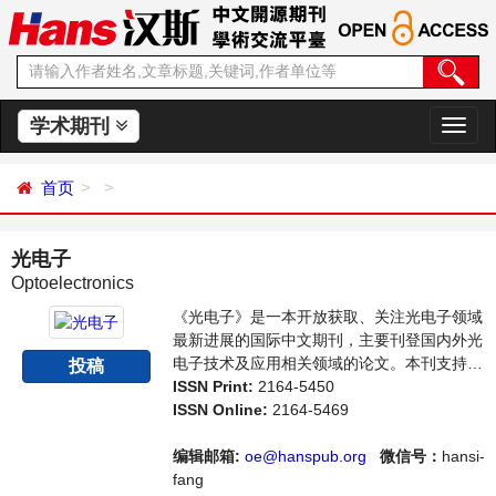
学术期刊
切
换
导
首页
航
光电子
Optoelectronics
《光电子》是一本开放获取、关注光电子领域
最新进展的国际中文期刊，主要刊登国内外光
电子技术及应用相关领域的论文。本刊支持思
投稿
想创新、学术创新，倡导科学，繁荣学术，集
ISSN Print:
2164-5450
学术性、思想性为一体，旨在给世界范围内的
ISSN Online:
2164-5469
科学家、学者、科研人员提供一个传播、分享
和讨论光电子领域内不同方向问题与发展的交
编辑邮箱:
oe@hanspub.org
微信号：
hansi-
流平台。
fang