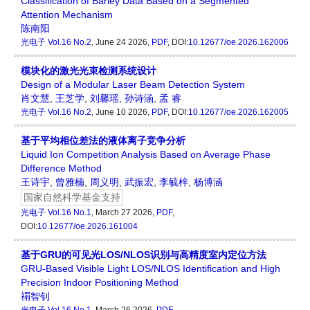
Classification of Barley Data Based on a Segmented
Attention Mechanism
陈南阳
光电子
Vol.16 No.2
, June 24 2026,
PDF
, DOI:
10.12677/oe.2026.162006
模块化的激光光束检测系统设计
Design of a Modular Laser Beam Detection System
肖文慧
,
王芝学
,
刘馨瑶
,
孙诗涵
,
孟 睿
光电子
Vol.16 No.2
, June 10 2026,
PDF
, DOI:
10.12677/oe.2026.162005
基于平均相位差法的液体离子竞争分析
Liquid Ion Competition Analysis Based on Average Phase
Difference Method
王诗宇
,
曾雅楠
,
周义明
,
武振宏
,
李毓梓
,
杨博涵
国家自然科学基金支持
光电子
Vol.16 No.1
, March 27 2026,
PDF
,
DOI:
10.12677/oe.2026.161004
基于GRU的可见光LOS/NLOS识别与高精度室内定位方法
GRU-Based Visible Light LOS/NLOS Identification and High
Precision Indoor Positioning Method
禤智钊