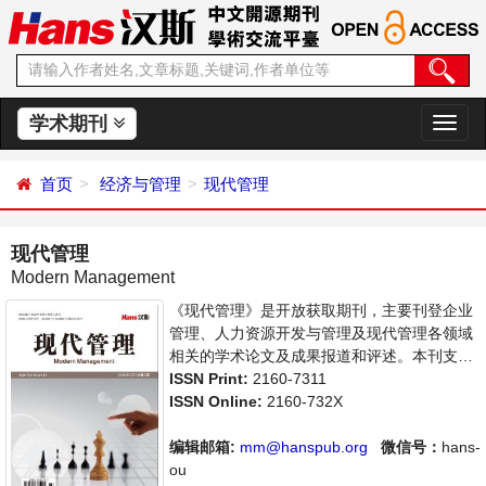
学术期刊
切
换
导
首页
经济与管理
现代管理
航
现代管理
Modern Management
《现代管理》是开放获取期刊，主要刊登企业
管理、人力资源开发与管理及现代管理各领域
相关的学术论文及成果报道和评述。本刊支持
思想创新、学术创新，倡导科学，繁荣学术，
ISSN Print:
2160-7311
集学术性、思想性为一体，旨在给世界范围内
ISSN Online:
2160-732X
的科学家、学者、科研人员提供一个传播、分
享和讨论管理学领域内不同方向问题与发展的
编辑邮箱:
mm@hanspub.org
微信号：
hans-
交流平台。
ou