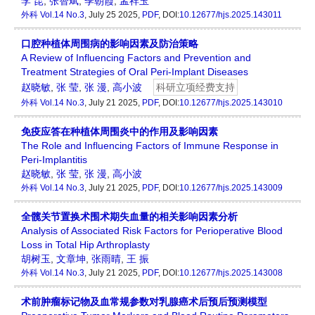
李 昆
,
张智斌
,
季朝霞
,
孟祥玉
外科
Vol.14 No.3
, July 25 2025,
PDF
, DOI:
10.12677/hjs.2025.143011
口腔种植体周围病的影响因素及防治策略
A Review of Influencing Factors and Prevention and
Treatment Strategies of Oral Peri-Implant Diseases
赵晓敏
,
张 莹
,
张 漫
,
高小波
科研立项经费支持
外科
Vol.14 No.3
, July 21 2025,
PDF
, DOI:
10.12677/hjs.2025.143010
免疫应答在种植体周围炎中的作用及影响因素
The Role and Influencing Factors of Immune Response in
Peri-Implantitis
赵晓敏
,
张 莹
,
张 漫
,
高小波
外科
Vol.14 No.3
, July 21 2025,
PDF
, DOI:
10.12677/hjs.2025.143009
全髋关节置换术围术期失血量的相关影响因素分析
Analysis of Associated Risk Factors for Perioperative Blood
Loss in Total Hip Arthroplasty
胡树玉
,
文章坤
,
张雨晴
,
王 振
外科
Vol.14 No.3
, July 21 2025,
PDF
, DOI:
10.12677/hjs.2025.143008
术前肿瘤标记物及血常规参数对乳腺癌术后预后预测模型