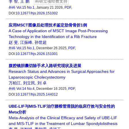
李 智
,
王 鹏
科研立项经费支持
外科
Vol.15 No.1
, January 21 2026,
PDF
,
DOI:
10.12677/hjs.2026.151002
应用MSCT图像后处理技术鉴定肋骨骨折1例
A Case of Application of MSCT Image Post-Processing
Technology in the Identification of a Rib Fracture
赵 斐
,
江振峰
,
孙世超
外科
Vol.15 No.1
, December 26 2025,
PDF
,
DOI:
10.12677/hjs.2026.151001
腹腔镜胆囊切除手术入路研究现状及进展
Research Status and Advances in Surgical Approaches for
Laparoscopic Cholecystectomy
万柏江
,
刘立民
,
刘 卓
外科
Vol.14 No.4
, December 16 2025,
PDF
,
DOI:
10.12677/hjs.2025.144012
UBE-LIF与MIS-TLIF治疗腰椎管滑脱的临床疗效与安全性的
Meta分析
Meta-Analysis of the Clinical Efficacy and Safety of UBE-LIF
and MIS-TLIF in the Treatment of Lumbar Spondylolisthesis