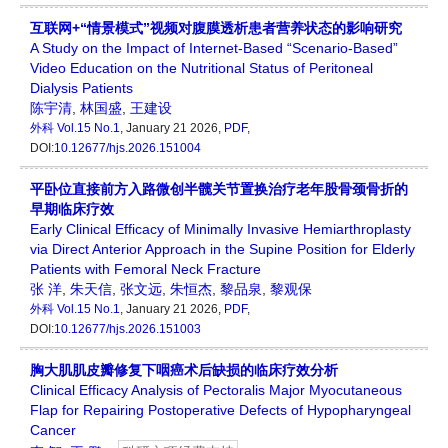
互联网+“情景模式”视频对腹膜透析患者营养状态的影响研究
A Study on the Impact of Internet-Based “Scenario-Based”
Video Education on the Nutritional Status of Peritoneal
Dialysis Patients
陈宇清
,
林国盛
,
王建设
外科
Vol.15 No.1
, January 21 2026,
PDF
,
DOI:
10.12677/hjs.2026.151004
平卧位直接前方入路微创半髋关节置换治疗老年股骨颈骨折的
早期临床疗效
Early Clinical Efficacy of Minimally Invasive Hemiarthroplasty
via Direct Anterior Approach in the Supine Position for Elderly
Patients with Femoral Neck Fracture
张 洋
,
朱天信
,
张文远
,
朱恒杰
,
黎品泉
,
黎观保
外科
Vol.15 No.1
, January 21 2026,
PDF
,
DOI:
10.12677/hjs.2026.151003
胸大肌肌皮瓣修复下咽癌术后缺损的临床疗效分析
Clinical Efficacy Analysis of Pectoralis Major Myocutaneous
Flap for Repairing Postoperative Defects of Hypopharyngeal
Cancer