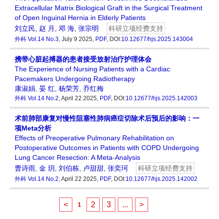
Extracellular Matrix Biological Graft in the Surgical Treatment
of Open Inguinal Hernia in Elderly Patients
刘立民
,
赵 月
,
邓 海
,
张宗明
科研立项经费支持
外科
Vol.14 No.3
, July 9 2025,
PDF
, DOI:
10.12677/hjs.2025.143004
携带心脏起搏器的患者接受放射治疗护理体会
The Experience of Nursing Patients with a Cardiac
Pacemakers Undergoing Radiotherapy
康淑娟
,
晏 红
,
杨荣芳
,
乔红梅
外科
Vol.14 No.2
, April 22 2025,
PDF
, DOI:
10.12677/hjs.2025.142003
术前肺部康复对慢性阻塞性肺病癌症切除术后预后的影响：一
项Meta分析
Effects of Preoperative Pulmonary Rehabilitation on
Postoperative Outcomes in Patients with COPD Undergoing
Lung Cancer Resection: A Meta-Analysis
曹诗雨
,
金 玥
,
刘伯栋
,
卢甜甜
,
张奕珂
科研立项经费支持
外科
Vol.14 No.2
, April 22 2025,
PDF
, DOI:
10.12677/hjs.2025.142002
<
2
3
...
>
1