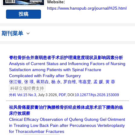
Website:
https://www.hanspub.org/journal/HJS.html
投稿
期刊菜单
脊柱骨折合并衰弱患者手术后护理满意度现状及影响因素分析
Analysis of Current Status and Influencing Factors of Nursing
Satisfaction among Patients with Spinal Fracture
Complicated with Frailty after Surgery
张江银
,
张 瑛
,
蒋郑垚
,
杨 永
,
罗自维
,
韦嘉雯
,
孟 媛
,
黄 蓉
科研立项经费支持
外科
Vol.15 No.3
, July 3 2026,
PDF
, DOI:
10.12677/hjs.2026.153009
祛风骨痛凝胶膏治疗胸腰椎骨折经皮椎体成形术后下腰痛的临
床疗效观察
Clinical Efficacy Observation of Qufeng Gutong Gel Ointment
in Treating Low Back Pain after Percutaneous Vertebroplasty
for Thoracolumbar Fractures