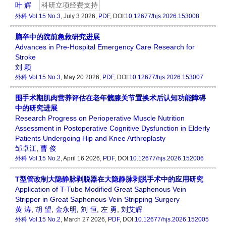
叶 辉
科研立项经费支持
外科
Vol.15 No.3
, July 3 2026,
PDF
, DOI:
10.12677/hjs.2026.153008
脑卒中的院前急救研究进展
Advances in Pre-Hospital Emergency Care Research for
Stroke
刘 颖
外科
Vol.15 No.3
, May 20 2026,
PDF
, DOI:
10.12677/hjs.2026.153007
围手术期肌肉营养评估在老年髋膝关节置换术后认知功能障碍
中的研究进展
Research Progress on Perioperative Muscle Nutrition
Assessment in Postoperative Cognitive Dysfunction in Elderly
Patients Undergoing Hip and Knee Arthroplasty
邹卓江
,
曹 俊
外科
Vol.15 No.2
, April 16 2026,
PDF
, DOI:
10.12677/hjs.2026.152006
T型管改制大隐静脉剥脱器在大隐静脉剥脱手术中的应用研究
Application of T-Tube Modified Great Saphenous Vein
Stripper in Great Saphenous Vein Stripping Surgery
黄 涛
,
胡 望
,
金永明
,
刘 恒
,
左 勇
,
刘艾辉
外科
Vol.15 No.2
, March 27 2026,
PDF
, DOI:
10.12677/hjs.2026.152005