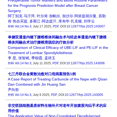
Preoperative Tumor Markers and Blood Routine Parameters
for the Prognosis Prediction Model after Breast Cancer
Surgery
阿丁别克·马汗拜
,
叶尔肯·加帕尔
,
加沙尔·阿依提胡尔曼
,
吾勒
肯·热合买提
,
多斯江·阿达提汗
,
库布毕·扎克顿
,
刘学云
外科
Vol.14 No.3
, July 17 2025,
PDF
, DOI:
10.12677/hjs.2025.143007
单侧双通道内镜下腰椎椎体间融合术与经皮单通道内镜下腰椎
椎体间融合术治疗腰椎滑脱症的疗效分析
Comparison of Clinical Efficacy of UBE-LIF and PE-LIF in the
Treatment of Lumbar Spondylolisthesis
李 昆
,
张智斌
,
季朝霞
,
孟祥玉
外科
Vol.14 No.3
, July 11 2025,
PDF
, DOI:
10.12677/hjs.2025.143006
七三丹联合金黄散治愈对口疮病案报告1例
A Case Report of Treating Carbuncle of the Nape with Qisan
Dan Combined with Jin Huang San
尹向前
外科
Vol.14 No.3
, July 9 2025,
PDF
, DOI:
10.12677/hjs.2025.143005
非交联脱细胞基质材料生物补片对老年开放腹股沟疝手术的应
用价值
The Application Value of Non-Crosslinked Decellularized