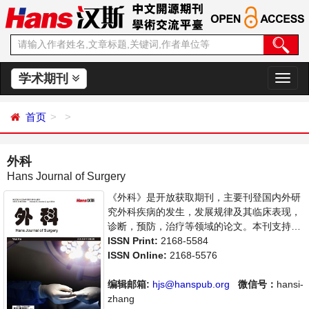
学术期刊
切
换
导
首页
航
外科
Hans Journal of Surgery
《外科》是开放获取期刊，主要刊登国内外研
究外科疾病的发生，发展规律及其临床表现，
诊断，预防，治疗等领域的论文。本刊支持思
想创新、学术创新，倡导科学，繁荣学术，集
ISSN Print:
2168-5584
学术性、思想性为一体，旨在给世界范围内的
ISSN Online:
2168-5576
科学家、学者、科研人员提供一个传播、分享
和讨论外科领域内不同方向问题与发展的交流
编辑邮箱:
hjs@hanspub.org
微信号：
hansi-
平台。
zhang