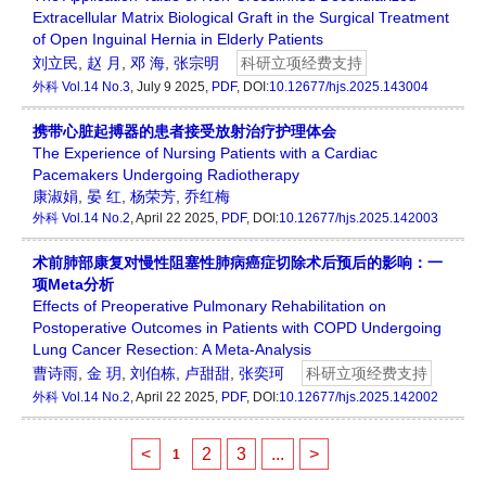
Extracellular Matrix Biological Graft in the Surgical Treatment
of Open Inguinal Hernia in Elderly Patients
刘立民
,
赵 月
,
邓 海
,
张宗明
科研立项经费支持
外科
Vol.14 No.3
, July 9 2025,
PDF
, DOI:
10.12677/hjs.2025.143004
携带心脏起搏器的患者接受放射治疗护理体会
The Experience of Nursing Patients with a Cardiac
Pacemakers Undergoing Radiotherapy
康淑娟
,
晏 红
,
杨荣芳
,
乔红梅
外科
Vol.14 No.2
, April 22 2025,
PDF
, DOI:
10.12677/hjs.2025.142003
术前肺部康复对慢性阻塞性肺病癌症切除术后预后的影响：一
项Meta分析
Effects of Preoperative Pulmonary Rehabilitation on
Postoperative Outcomes in Patients with COPD Undergoing
Lung Cancer Resection: A Meta-Analysis
曹诗雨
,
金 玥
,
刘伯栋
,
卢甜甜
,
张奕珂
科研立项经费支持
外科
Vol.14 No.2
, April 22 2025,
PDF
, DOI:
10.12677/hjs.2025.142002
<
2
3
...
>
1