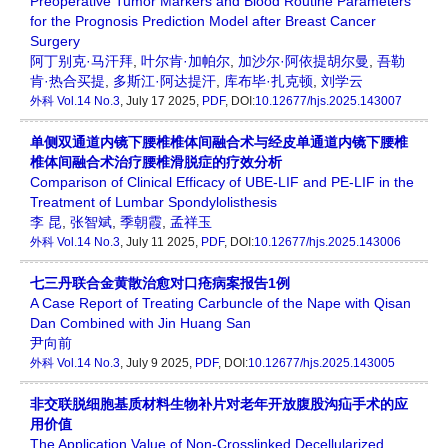
Preoperative Tumor Markers and Blood Routine Parameters
for the Prognosis Prediction Model after Breast Cancer
Surgery
阿丁别克·马汗拜
,
叶尔肯·加帕尔
,
加沙尔·阿依提胡尔曼
,
吾勒
肯·热合买提
,
多斯江·阿达提汗
,
库布毕·扎克顿
,
刘学云
外科
Vol.14 No.3
, July 17 2025,
PDF
, DOI:
10.12677/hjs.2025.143007
单侧双通道内镜下腰椎椎体间融合术与经皮单通道内镜下腰椎
椎体间融合术治疗腰椎滑脱症的疗效分析
Comparison of Clinical Efficacy of UBE-LIF and PE-LIF in the
Treatment of Lumbar Spondylolisthesis
李 昆
,
张智斌
,
季朝霞
,
孟祥玉
外科
Vol.14 No.3
, July 11 2025,
PDF
, DOI:
10.12677/hjs.2025.143006
七三丹联合金黄散治愈对口疮病案报告1例
A Case Report of Treating Carbuncle of the Nape with Qisan
Dan Combined with Jin Huang San
尹向前
外科
Vol.14 No.3
, July 9 2025,
PDF
, DOI:
10.12677/hjs.2025.143005
非交联脱细胞基质材料生物补片对老年开放腹股沟疝手术的应
用价值
The Application Value of Non-Crosslinked Decellularized