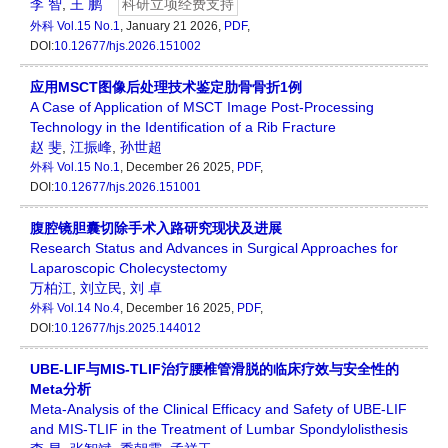
李 智
,
王 鹏
科研立项经费支持
外科
Vol.15 No.1
, January 21 2026,
PDF
,
DOI:
10.12677/hjs.2026.151002
应用MSCT图像后处理技术鉴定肋骨骨折1例
A Case of Application of MSCT Image Post-Processing
Technology in the Identification of a Rib Fracture
赵 斐
,
江振峰
,
孙世超
外科
Vol.15 No.1
, December 26 2025,
PDF
,
DOI:
10.12677/hjs.2026.151001
腹腔镜胆囊切除手术入路研究现状及进展
Research Status and Advances in Surgical Approaches for
Laparoscopic Cholecystectomy
万柏江
,
刘立民
,
刘 卓
外科
Vol.14 No.4
, December 16 2025,
PDF
,
DOI:
10.12677/hjs.2025.144012
UBE-LIF与MIS-TLIF治疗腰椎管滑脱的临床疗效与安全性的
Meta分析
Meta-Analysis of the Clinical Efficacy and Safety of UBE-LIF
and MIS-TLIF in the Treatment of Lumbar Spondylolisthesis