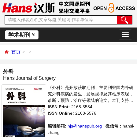
学术期刊
切
换
导
首页
航
外科
Hans Journal of Surgery
《外科》是开放获取期刊，主要刊登国内外研
究外科疾病的发生，发展规律及其临床表现，
诊断，预防，治疗等领域的论文。本刊支持思
想创新、学术创新，倡导科学，繁荣学术，集
ISSN Print:
2168-5584
学术性、思想性为一体，旨在给世界范围内的
ISSN Online:
2168-5576
科学家、学者、科研人员提供一个传播、分享
和讨论外科领域内不同方向问题与发展的交流
编辑邮箱:
hjs@hanspub.org
微信号：
hansi-
平台。
zhang