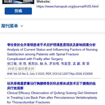
Website:
https://www.hanspub.org/journal/HJS.html
投稿
期刊菜单
脊柱骨折合并衰弱患者手术后护理满意度现状及影响因素分析
Analysis of Current Status and Influencing Factors of Nursing
Satisfaction among Patients with Spinal Fracture
Complicated with Frailty after Surgery
张江银
,
张 瑛
,
蒋郑垚
,
杨 永
,
罗自维
,
韦嘉雯
,
孟 媛
,
黄 蓉
科研立项经费支持
外科
Vol.15 No.3
, July 3 2026,
PDF
, DOI:
10.12677/hjs.2026.153009
祛风骨痛凝胶膏治疗胸腰椎骨折经皮椎体成形术后下腰痛的临
床疗效观察
Clinical Efficacy Observation of Qufeng Gutong Gel Ointment
in Treating Low Back Pain after Percutaneous Vertebroplasty
for Thoracolumbar Fractures