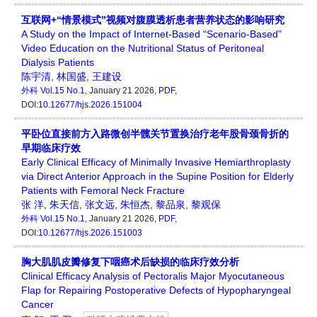
互联网+“情景模式”视频对腹膜透析患者营养状态的影响研究
A Study on the Impact of Internet-Based “Scenario-Based”
Video Education on the Nutritional Status of Peritoneal
Dialysis Patients
陈宇清
,
林国盛
,
王建设
外科
Vol.15 No.1
, January 21 2026,
PDF
,
DOI:
10.12677/hjs.2026.151004
平卧位直接前方入路微创半髋关节置换治疗老年股骨颈骨折的
早期临床疗效
Early Clinical Efficacy of Minimally Invasive Hemiarthroplasty
via Direct Anterior Approach in the Supine Position for Elderly
Patients with Femoral Neck Fracture
张 洋
,
朱天信
,
张文远
,
朱恒杰
,
黎品泉
,
黎观保
外科
Vol.15 No.1
, January 21 2026,
PDF
,
DOI:
10.12677/hjs.2026.151003
胸大肌肌皮瓣修复下咽癌术后缺损的临床疗效分析
Clinical Efficacy Analysis of Pectoralis Major Myocutaneous
Flap for Repairing Postoperative Defects of Hypopharyngeal
Cancer