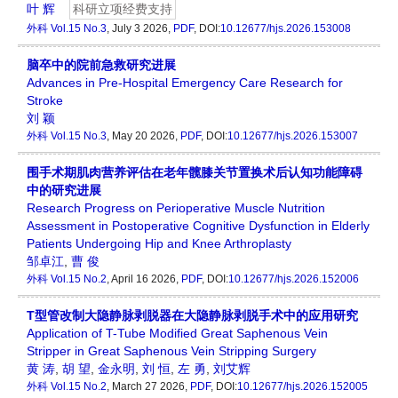
叶 辉
科研立项经费支持
外科
Vol.15 No.3
, July 3 2026,
PDF
, DOI:
10.12677/hjs.2026.153008
脑卒中的院前急救研究进展
Advances in Pre-Hospital Emergency Care Research for
Stroke
刘 颖
外科
Vol.15 No.3
, May 20 2026,
PDF
, DOI:
10.12677/hjs.2026.153007
围手术期肌肉营养评估在老年髋膝关节置换术后认知功能障碍
中的研究进展
Research Progress on Perioperative Muscle Nutrition
Assessment in Postoperative Cognitive Dysfunction in Elderly
Patients Undergoing Hip and Knee Arthroplasty
邹卓江
,
曹 俊
外科
Vol.15 No.2
, April 16 2026,
PDF
, DOI:
10.12677/hjs.2026.152006
T型管改制大隐静脉剥脱器在大隐静脉剥脱手术中的应用研究
Application of T-Tube Modified Great Saphenous Vein
Stripper in Great Saphenous Vein Stripping Surgery
黄 涛
,
胡 望
,
金永明
,
刘 恒
,
左 勇
,
刘艾辉
外科
Vol.15 No.2
, March 27 2026,
PDF
, DOI:
10.12677/hjs.2026.152005