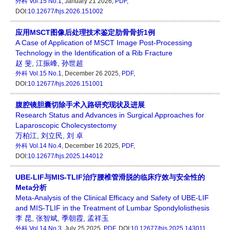
外科
Vol.15 No.1
, January 21 2026,
PDF
,
DOI:
10.12677/hjs.2026.151002
应用MSCT图像后处理技术鉴定肋骨骨折1例
A Case of Application of MSCT Image Post-Processing
Technology in the Identification of a Rib Fracture
赵 斐
,
江振峰
,
孙世超
外科
Vol.15 No.1
, December 26 2025,
PDF
,
DOI:
10.12677/hjs.2026.151001
腹腔镜胆囊切除手术入路研究现状及进展
Research Status and Advances in Surgical Approaches for
Laparoscopic Cholecystectomy
万柏江
,
刘立民
,
刘 卓
外科
Vol.14 No.4
, December 16 2025,
PDF
,
DOI:
10.12677/hjs.2025.144012
UBE-LIF与MIS-TLIF治疗腰椎管滑脱的临床疗效与安全性的
Meta分析
Meta-Analysis of the Clinical Efficacy and Safety of UBE-LIF
and MIS-TLIF in the Treatment of Lumbar Spondylolisthesis
李 昆
,
张智斌
,
季朝霞
,
孟祥玉
外科
Vol.14 No.3
, July 25 2025,
PDF
, DOI:
10.12677/hjs.2025.143011