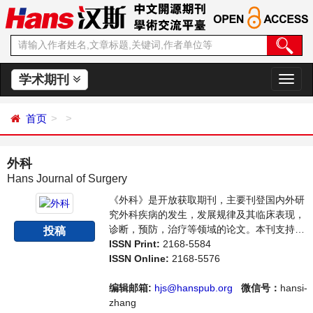
学术期刊
切
换
导
首页
航
外科
Hans Journal of Surgery
《外科》是开放获取期刊，主要刊登国内外研
究外科疾病的发生，发展规律及其临床表现，
诊断，预防，治疗等领域的论文。本刊支持思
投稿
想创新、学术创新，倡导科学，繁荣学术，集
ISSN Print:
2168-5584
学术性、思想性为一体，旨在给世界范围内的
ISSN Online:
2168-5576
科学家、学者、科研人员提供一个传播、分享
和讨论外科领域内不同方向问题与发展的交流
编辑邮箱:
hjs@hanspub.org
微信号：
hansi-
平台。
zhang