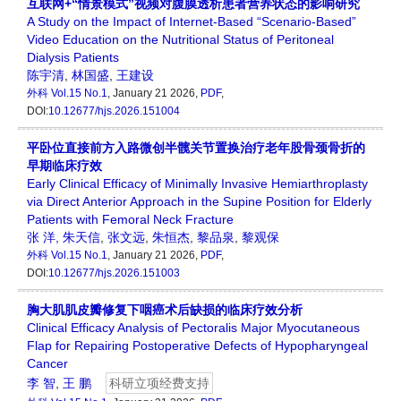
互联网+“情景模式”视频对腹膜透析患者营养状态的影响研究
A Study on the Impact of Internet-Based “Scenario-Based”
Video Education on the Nutritional Status of Peritoneal
Dialysis Patients
陈宇清
,
林国盛
,
王建设
外科
Vol.15 No.1
, January 21 2026,
PDF
,
DOI:
10.12677/hjs.2026.151004
平卧位直接前方入路微创半髋关节置换治疗老年股骨颈骨折的
早期临床疗效
Early Clinical Efficacy of Minimally Invasive Hemiarthroplasty
via Direct Anterior Approach in the Supine Position for Elderly
Patients with Femoral Neck Fracture
张 洋
,
朱天信
,
张文远
,
朱恒杰
,
黎品泉
,
黎观保
外科
Vol.15 No.1
, January 21 2026,
PDF
,
DOI:
10.12677/hjs.2026.151003
胸大肌肌皮瓣修复下咽癌术后缺损的临床疗效分析
Clinical Efficacy Analysis of Pectoralis Major Myocutaneous
Flap for Repairing Postoperative Defects of Hypopharyngeal
Cancer
李 智
,
王 鹏
科研立项经费支持