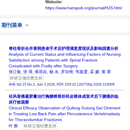
Website:
https://www.hanspub.org/journal/HJS.html
期刊菜单
脊柱骨折合并衰弱患者手术后护理满意度现状及影响因素分析
Analysis of Current Status and Influencing Factors of Nursing
Satisfaction among Patients with Spinal Fracture
Complicated with Frailty after Surgery
张江银
,
张 瑛
,
蒋郑垚
,
杨 永
,
罗自维
,
韦嘉雯
,
孟 媛
,
黄 蓉
科研立项经费支持
外科
Vol.15 No.3
, July 3 2026,
PDF
, DOI:
10.12677/hjs.2026.153009
祛风骨痛凝胶膏治疗胸腰椎骨折经皮椎体成形术后下腰痛的临
床疗效观察
Clinical Efficacy Observation of Qufeng Gutong Gel Ointment
in Treating Low Back Pain after Percutaneous Vertebroplasty
for Thoracolumbar Fractures
叶 辉
科研立项经费支持