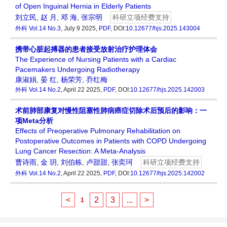
of Open Inguinal Hernia in Elderly Patients
刘立民
,
赵 月
,
邓 海
,
张宗明
科研立项经费支持
外科
Vol.14 No.3
, July 9 2025,
PDF
, DOI:
10.12677/hjs.2025.143004
携带心脏起搏器的患者接受放射治疗护理体会
The Experience of Nursing Patients with a Cardiac
Pacemakers Undergoing Radiotherapy
康淑娟
,
晏 红
,
杨荣芳
,
乔红梅
外科
Vol.14 No.2
, April 22 2025,
PDF
, DOI:
10.12677/hjs.2025.142003
术前肺部康复对慢性阻塞性肺病癌症切除术后预后的影响：一
项Meta分析
Effects of Preoperative Pulmonary Rehabilitation on
Postoperative Outcomes in Patients with COPD Undergoing
Lung Cancer Resection: A Meta-Analysis
曹诗雨
,
金 玥
,
刘伯栋
,
卢甜甜
,
张奕珂
科研立项经费支持
外科
Vol.14 No.2
, April 22 2025,
PDF
, DOI:
10.12677/hjs.2025.142002
<
2
3
...
>
1