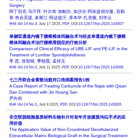
Surgery
阿丁别克·马汗拜
,
叶尔肯·加帕尔
,
加沙尔·阿依提胡尔曼
,
吾勒
肯·热合买提
,
多斯江·阿达提汗
,
库布毕·扎克顿
,
刘学云
外科
Vol.14 No.3
, July 17 2025,
PDF
, DOI:
10.12677/hjs.2025.143007
单侧双通道内镜下腰椎椎体间融合术与经皮单通道内镜下腰椎
椎体间融合术治疗腰椎滑脱症的疗效分析
Comparison of Clinical Efficacy of UBE-LIF and PE-LIF in the
Treatment of Lumbar Spondylolisthesis
李 昆
,
张智斌
,
季朝霞
,
孟祥玉
外科
Vol.14 No.3
, July 11 2025,
PDF
, DOI:
10.12677/hjs.2025.143006
七三丹联合金黄散治愈对口疮病案报告1例
A Case Report of Treating Carbuncle of the Nape with Qisan
Dan Combined with Jin Huang San
尹向前
外科
Vol.14 No.3
, July 9 2025,
PDF
, DOI:
10.12677/hjs.2025.143005
非交联脱细胞基质材料生物补片对老年开放腹股沟疝手术的应
用价值
The Application Value of Non-Crosslinked Decellularized
Extracellular Matrix Biological Graft in the Surgical Treatment