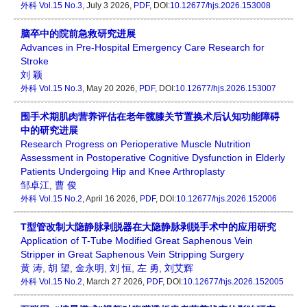
外科
Vol.15 No.3
, July 3 2026,
PDF
, DOI:
10.12677/hjs.2026.153008
脑卒中的院前急救研究进展
Advances in Pre-Hospital Emergency Care Research for
Stroke
刘 颖
外科
Vol.15 No.3
, May 20 2026,
PDF
, DOI:
10.12677/hjs.2026.153007
围手术期肌肉营养评估在老年髋膝关节置换术后认知功能障碍
中的研究进展
Research Progress on Perioperative Muscle Nutrition
Assessment in Postoperative Cognitive Dysfunction in Elderly
Patients Undergoing Hip and Knee Arthroplasty
邹卓江
,
曹 俊
外科
Vol.15 No.2
, April 16 2026,
PDF
, DOI:
10.12677/hjs.2026.152006
T型管改制大隐静脉剥脱器在大隐静脉剥脱手术中的应用研究
Application of T-Tube Modified Great Saphenous Vein
Stripper in Great Saphenous Vein Stripping Surgery
黄 涛
,
胡 望
,
金永明
,
刘 恒
,
左 勇
,
刘艾辉
外科
Vol.15 No.2
, March 27 2026,
PDF
, DOI:
10.12677/hjs.2026.152005