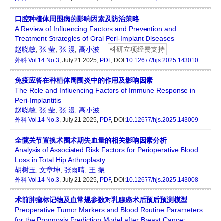
口腔种植体周围病的影响因素及防治策略
A Review of Influencing Factors and Prevention and
Treatment Strategies of Oral Peri-Implant Diseases
赵晓敏
,
张 莹
,
张 漫
,
高小波
科研立项经费支持
外科
Vol.14 No.3
, July 21 2025,
PDF
, DOI:
10.12677/hjs.2025.143010
免疫应答在种植体周围炎中的作用及影响因素
The Role and Influencing Factors of Immune Response in
Peri-Implantitis
赵晓敏
,
张 莹
,
张 漫
,
高小波
外科
Vol.14 No.3
, July 21 2025,
PDF
, DOI:
10.12677/hjs.2025.143009
全髋关节置换术围术期失血量的相关影响因素分析
Analysis of Associated Risk Factors for Perioperative Blood
Loss in Total Hip Arthroplasty
胡树玉
,
文章坤
,
张雨晴
,
王 振
外科
Vol.14 No.3
, July 21 2025,
PDF
, DOI:
10.12677/hjs.2025.143008
术前肿瘤标记物及血常规参数对乳腺癌术后预后预测模型
Preoperative Tumor Markers and Blood Routine Parameters
for the Prognosis Prediction Model after Breast Cancer