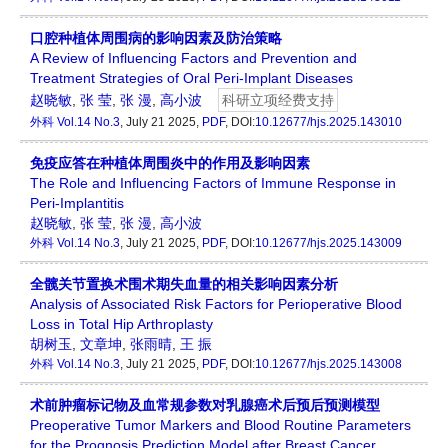
口腔种植体周围病的影响因素及防治策略
A Review of Influencing Factors and Prevention and
Treatment Strategies of Oral Peri-Implant Diseases
赵晓敏
,
张 莹
,
张 漫
,
高小波
科研立项经费支持
外科
Vol.14 No.3
, July 21 2025,
PDF
, DOI:
10.12677/hjs.2025.143010
免疫应答在种植体周围炎中的作用及影响因素
The Role and Influencing Factors of Immune Response in
Peri-Implantitis
赵晓敏
,
张 莹
,
张 漫
,
高小波
外科
Vol.14 No.3
, July 21 2025,
PDF
, DOI:
10.12677/hjs.2025.143009
全髋关节置换术围术期失血量的相关影响因素分析
Analysis of Associated Risk Factors for Perioperative Blood
Loss in Total Hip Arthroplasty
胡树玉
,
文章坤
,
张雨晴
,
王 振
外科
Vol.14 No.3
, July 21 2025,
PDF
, DOI:
10.12677/hjs.2025.143008
术前肿瘤标记物及血常规参数对乳腺癌术后预后预测模型
Preoperative Tumor Markers and Blood Routine Parameters
for the Prognosis Prediction Model after Breast Cancer