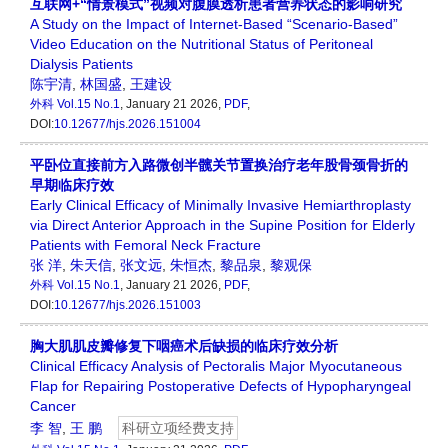
互联网+“情景模式”视频对腹膜透析患者营养状态的影响研究
A Study on the Impact of Internet-Based “Scenario-Based”
Video Education on the Nutritional Status of Peritoneal
Dialysis Patients
陈宇清
,
林国盛
,
王建设
外科
Vol.15 No.1
, January 21 2026,
PDF
,
DOI:
10.12677/hjs.2026.151004
平卧位直接前方入路微创半髋关节置换治疗老年股骨颈骨折的
早期临床疗效
Early Clinical Efficacy of Minimally Invasive Hemiarthroplasty
via Direct Anterior Approach in the Supine Position for Elderly
Patients with Femoral Neck Fracture
张 洋
,
朱天信
,
张文远
,
朱恒杰
,
黎品泉
,
黎观保
外科
Vol.15 No.1
, January 21 2026,
PDF
,
DOI:
10.12677/hjs.2026.151003
胸大肌肌皮瓣修复下咽癌术后缺损的临床疗效分析
Clinical Efficacy Analysis of Pectoralis Major Myocutaneous
Flap for Repairing Postoperative Defects of Hypopharyngeal
Cancer
李 智
,
王 鹏
科研立项经费支持