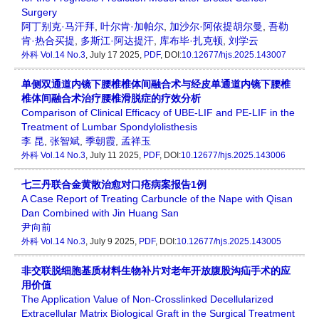
Surgery
阿丁别克·马汗拜
,
叶尔肯·加帕尔
,
加沙尔·阿依提胡尔曼
,
吾勒
肯·热合买提
,
多斯江·阿达提汗
,
库布毕·扎克顿
,
刘学云
外科
Vol.14 No.3
, July 17 2025,
PDF
, DOI:
10.12677/hjs.2025.143007
单侧双通道内镜下腰椎椎体间融合术与经皮单通道内镜下腰椎
椎体间融合术治疗腰椎滑脱症的疗效分析
Comparison of Clinical Efficacy of UBE-LIF and PE-LIF in the
Treatment of Lumbar Spondylolisthesis
李 昆
,
张智斌
,
季朝霞
,
孟祥玉
外科
Vol.14 No.3
, July 11 2025,
PDF
, DOI:
10.12677/hjs.2025.143006
七三丹联合金黄散治愈对口疮病案报告1例
A Case Report of Treating Carbuncle of the Nape with Qisan
Dan Combined with Jin Huang San
尹向前
外科
Vol.14 No.3
, July 9 2025,
PDF
, DOI:
10.12677/hjs.2025.143005
非交联脱细胞基质材料生物补片对老年开放腹股沟疝手术的应
用价值
The Application Value of Non-Crosslinked Decellularized
Extracellular Matrix Biological Graft in the Surgical Treatment