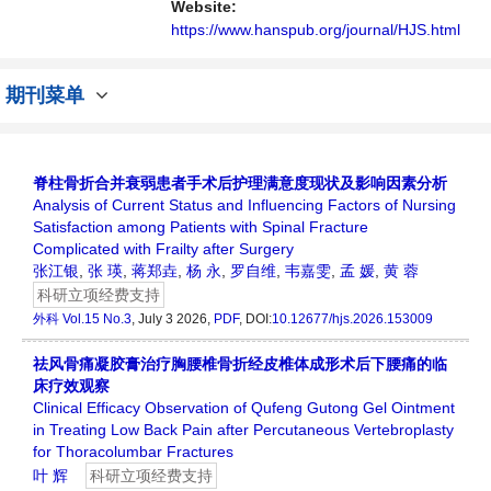
Website:
https://www.hanspub.org/journal/HJS.html
期刊菜单
脊柱骨折合并衰弱患者手术后护理满意度现状及影响因素分析
Analysis of Current Status and Influencing Factors of Nursing
Satisfaction among Patients with Spinal Fracture
Complicated with Frailty after Surgery
张江银
,
张 瑛
,
蒋郑垚
,
杨 永
,
罗自维
,
韦嘉雯
,
孟 媛
,
黄 蓉
科研立项经费支持
外科
Vol.15 No.3
, July 3 2026,
PDF
, DOI:
10.12677/hjs.2026.153009
祛风骨痛凝胶膏治疗胸腰椎骨折经皮椎体成形术后下腰痛的临
床疗效观察
Clinical Efficacy Observation of Qufeng Gutong Gel Ointment
in Treating Low Back Pain after Percutaneous Vertebroplasty
for Thoracolumbar Fractures
叶 辉
科研立项经费支持