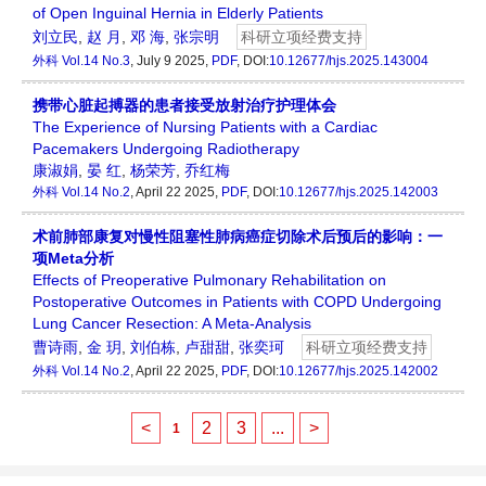
of Open Inguinal Hernia in Elderly Patients
刘立民
,
赵 月
,
邓 海
,
张宗明
科研立项经费支持
外科
Vol.14 No.3
, July 9 2025,
PDF
, DOI:
10.12677/hjs.2025.143004
携带心脏起搏器的患者接受放射治疗护理体会
The Experience of Nursing Patients with a Cardiac
Pacemakers Undergoing Radiotherapy
康淑娟
,
晏 红
,
杨荣芳
,
乔红梅
外科
Vol.14 No.2
, April 22 2025,
PDF
, DOI:
10.12677/hjs.2025.142003
术前肺部康复对慢性阻塞性肺病癌症切除术后预后的影响：一
项Meta分析
Effects of Preoperative Pulmonary Rehabilitation on
Postoperative Outcomes in Patients with COPD Undergoing
Lung Cancer Resection: A Meta-Analysis
曹诗雨
,
金 玥
,
刘伯栋
,
卢甜甜
,
张奕珂
科研立项经费支持
外科
Vol.14 No.2
, April 22 2025,
PDF
, DOI:
10.12677/hjs.2025.142002
<
2
3
...
>
1