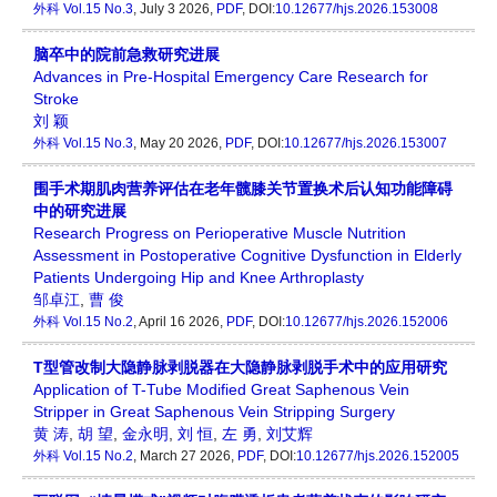
外科
Vol.15 No.3
, July 3 2026,
PDF
, DOI:
10.12677/hjs.2026.153008
脑卒中的院前急救研究进展
Advances in Pre-Hospital Emergency Care Research for
Stroke
刘 颖
外科
Vol.15 No.3
, May 20 2026,
PDF
, DOI:
10.12677/hjs.2026.153007
围手术期肌肉营养评估在老年髋膝关节置换术后认知功能障碍
中的研究进展
Research Progress on Perioperative Muscle Nutrition
Assessment in Postoperative Cognitive Dysfunction in Elderly
Patients Undergoing Hip and Knee Arthroplasty
邹卓江
,
曹 俊
外科
Vol.15 No.2
, April 16 2026,
PDF
, DOI:
10.12677/hjs.2026.152006
T型管改制大隐静脉剥脱器在大隐静脉剥脱手术中的应用研究
Application of T-Tube Modified Great Saphenous Vein
Stripper in Great Saphenous Vein Stripping Surgery
黄 涛
,
胡 望
,
金永明
,
刘 恒
,
左 勇
,
刘艾辉
外科
Vol.15 No.2
, March 27 2026,
PDF
, DOI:
10.12677/hjs.2026.152005