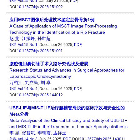
外科
Vol.15 No.1
, January 21 2026,
PDF
,
DOI:
10.12677/hjs.2026.151002
应用MSCT图像后处理技术鉴定肋骨骨折1例
A Case of Application of MSCT Image Post-Processing
Technology in the Identification of a Rib Fracture
赵 斐
,
江振峰
,
孙世超
外科
Vol.15 No.1
, December 26 2025,
PDF
,
DOI:
10.12677/hjs.2026.151001
腹腔镜胆囊切除手术入路研究现状及进展
Research Status and Advances in Surgical Approaches for
Laparoscopic Cholecystectomy
万柏江
,
刘立民
,
刘 卓
外科
Vol.14 No.4
, December 16 2025,
PDF
,
DOI:
10.12677/hjs.2025.144012
UBE-LIF与MIS-TLIF治疗腰椎管滑脱的临床疗效与安全性的
Meta分析
Meta-Analysis of the Clinical Efficacy and Safety of UBE-LIF
and MIS-TLIF in the Treatment of Lumbar Spondylolisthesis
李 昆
,
张智斌
,
季朝霞
,
孟祥玉
外科
Vol.14 No.3
, July 25 2025,
PDF
, DOI:
10.12677/hjs.2025.143011