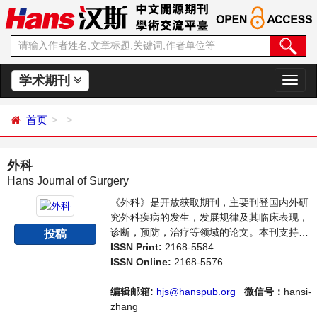
学术期刊
切
换
导
首页
航
外科
Hans Journal of Surgery
《外科》是开放获取期刊，主要刊登国内外研
究外科疾病的发生，发展规律及其临床表现，
诊断，预防，治疗等领域的论文。本刊支持思
投稿
想创新、学术创新，倡导科学，繁荣学术，集
ISSN Print:
2168-5584
学术性、思想性为一体，旨在给世界范围内的
ISSN Online:
2168-5576
科学家、学者、科研人员提供一个传播、分享
和讨论外科领域内不同方向问题与发展的交流
编辑邮箱:
hjs@hanspub.org
微信号：
hansi-
平台。
zhang