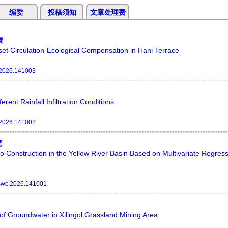
编委
投稿须知
文章处理费
展
t Circulation-Ecological Compensation in Hani Terrace
.2026.141003
rent Rainfall Infiltration Conditions
.2026.141002
究
ro Construction in the Yellow River Basin Based on Multivariate Regres
swc.2026.141001
of Groundwater in Xilingol Grassland Mining Area