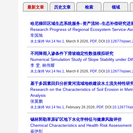
最新文章
历史文章
检索
领域
哈尼梯田区域生态系统服务–资产流转–生态补偿研究进
Research Progress of Regional Ecosystem Service-Asse
常国旭
水土保持
Vol.14 No.1
, March 9 2026,
PDF
, DOI:
10.12677/ojswc
不同降雨入渗条件下滑坡稳定性数值模拟研究
Numerical Simulation Study of Slope Stability under Diffe
李 雯
,
林伟耀
水土保持
Vol.14 No.1
, March 6 2026,
PDF
, DOI:
10.12677/ojswc
基于多因素回归分析黄河流域地铁建设水土流失特性研
Research on the Characteristics of Soil Erosion in Met
Analysis
张翼鹏
水土保持
Vol.14 No.1
, February 26 2026,
PDF
, DOI:
10.12677/oj
锡林郭勒草原矿区地下水化学特征与健康风险评价
Chemical Characteristics and Health Risk Assessment 
崔伊彤