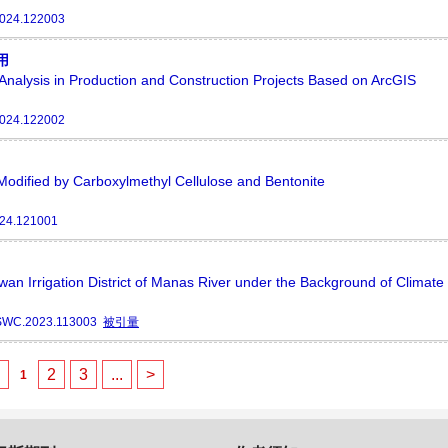
2024.122003
用
ce Analysis in Production and Construction Projects Based on ArcGIS
2024.122002
l Modified by Carboxylmethyl Cellulose and Bentonite
024.121001
wan Irrigation District of Manas River under the Background of Climat
SWC.2023.113003
被引量
<
2
3
...
>
1