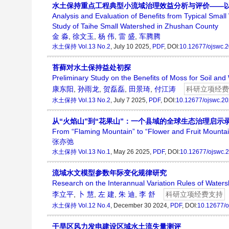
水土保持重点工程典型小流域治理效益分析与评价——
Analysis and Evaluation of Benefits from Typical Sm
Study of Taihe Small Watershed in Zhushan County
金 淼
,
徐文玉
,
杨 伟
,
雷 盛
,
车腾腾
水土保持
Vol.13 No.2
, July 10 2025,
PDF
, DOI:
10.12677/ojswc.
苔藓对水土保持益处初探
Preliminary Study on the Benefits of Moss for Soil an
康东阳
,
孙雨龙
,
贺磊磊
,
田景琦
,
付江涛
科研立项经费
水土保持
Vol.13 No.2
, July 7 2025,
PDF
, DOI:
10.12677/ojswc.2
从“火焰山”到“花果山”：一个县域的全球生态治理启示
From “Flaming Mountain” to “Flower and Fruit Mountain
张亦弛
水土保持
Vol.13 No.1
, May 26 2025,
PDF
, DOI:
10.12677/ojswc.
流域水文模型参数年际变化规律研究
Research on the Interannual Variation Rules of Water
李立平
,
卜 慧
,
左 建
,
朱 迪
,
李 舒
科研立项经费支持
水土保持
Vol.12 No.4
, December 30 2024,
PDF
, DOI:
10.12677/
干旱区风力发电建设区域水土流失量测评