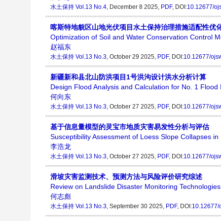
水土保持
Vol.13 No.4
, December 8 2025,
PDF
, DOI:
10.12677/oj
喀斯特地貌区山地光伏项目水土保持治理措施适配性优
Optimization of Soil and Water Conservation Control M
赵福东
水土保持
Vol.13 No.3
, October 29 2025,
PDF
, DOI:
10.12677/ojs
新疆新和县北山防洪项目1号洪沟设计洪水分析计算
Design Flood Analysis and Calculation for No. 1 Flood 
何向东
水土保持
Vol.13 No.3
, October 27 2025,
PDF
, DOI:
10.12677/ojs
基于信息量模型的灵宝市地质灾害易发性分析与评估
Susceptibility Assessment of Loess Slope Collapses in
李浩龙
水土保持
Vol.13 No.3
, October 27 2025,
PDF
, DOI:
10.12677/ojs
滑坡灾害监测技术、预测方法与风险评价研究综述
Review on Landslide Disaster Monitoring Technologie
何志彪
水土保持
Vol.13 No.3
, September 30 2025,
PDF
, DOI:
10.12677/