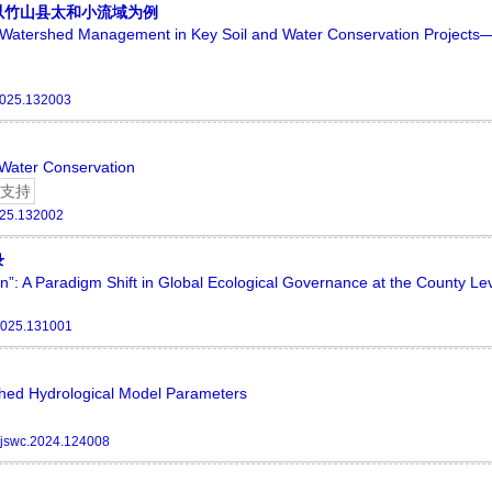
以竹山县太和小流域为例
all Watershed Management in Key Soil and Water Conservation Project
2025.132003
d Water Conservation
支持
025.132002
录
”: A Paradigm Shift in Global Ecological Governance at the County Le
2025.131001
shed Hydrological Model Parameters
ojswc.2024.124008