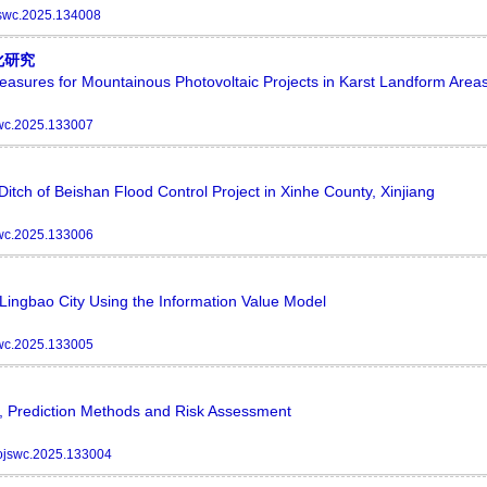
swc.2025.134008
化研究
easures for Mountainous Photovoltaic Projects in Karst Landform Area
wc.2025.133007
Ditch of Beishan Flood Control Project in Xinhe County, Xinjiang
wc.2025.133006
 Lingbao City Using the Information Value Model
wc.2025.133005
s, Prediction Methods and Risk Assessment
ojswc.2025.133004