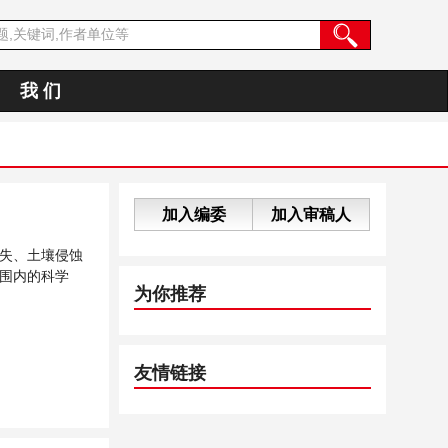
我 们
加入编委
加入审稿人
失、土壤侵蚀
围内的科学
为你推荐
友情链接