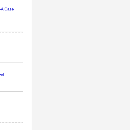
s—A Case
vel