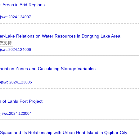
n Areas in Arid Regions
ojswc.2024.124007
er-Lake Relations on Water Resources in Dongting Lake Area
费支持
ojswc.2024.124006
ariation Zones and Calculating Storage Variables
ojswc.2024.123005
of Lanlu Port Project
ojswc.2024.123004
ace and Its Relationship with Urban Heat Island in Qiqihar City