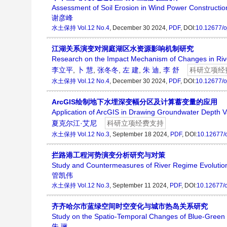
Assessment of Soil Erosion in Wind Power Constructio
谢彦峰
水土保持
Vol.12 No.4
, December 30 2024,
PDF
, DOI:
10.12677/
江湖关系演变对洞庭湖区水资源影响机制研究
Research on the Impact Mechanism of Changes in Riv
李立平
,
卜 慧
,
张冬冬
,
左 建
,
朱 迪
,
李 舒
科研立项经
水土保持
Vol.12 No.4
, December 30 2024,
PDF
, DOI:
10.12677/
ArcGIS绘制地下水埋深变幅分区及计算蓄变量的应用
Application of ArcGIS in Drawing Groundwater Depth V
夏克尔江·艾尼
科研立项经费支持
水土保持
Vol.12 No.3
, September 18 2024,
PDF
, DOI:
10.12677/
拦路港工程河势演变分析研究与对策
Study and Countermeasures of River Regime Evolution 
管凯伟
水土保持
Vol.12 No.3
, September 11 2024,
PDF
, DOI:
10.12677/
齐齐哈尔市蓝绿空间时空变化与城市热岛关系研究
Study on the Spatio-Temporal Changes of Blue-Green Sp
朱 琳