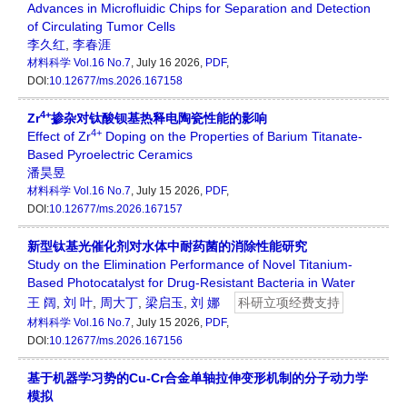
Advances in Microfluidic Chips for Separation and Detection
of Circulating Tumor Cells
李久红
,
李春涯
材料科学
Vol.16 No.7
, July 16 2026,
PDF
,
DOI:
10.12677/ms.2026.167158
4+
Zr
掺杂对钛酸钡基热释电陶瓷性能的影响
4+
Effect of Zr
Doping on the Properties of Barium Titanate-
Based Pyroelectric Ceramics
潘昊昱
材料科学
Vol.16 No.7
, July 15 2026,
PDF
,
DOI:
10.12677/ms.2026.167157
新型钛基光催化剂对水体中耐药菌的消除性能研究
Study on the Elimination Performance of Novel Titanium-
Based Photocatalyst for Drug-Resistant Bacteria in Water
王 阔
,
刘 叶
,
周大丁
,
梁启玉
,
刘 娜
科研立项经费支持
材料科学
Vol.16 No.7
, July 15 2026,
PDF
,
DOI:
10.12677/ms.2026.167156
基于机器学习势的Cu-Cr合金单轴拉伸变形机制的分子动力学
模拟