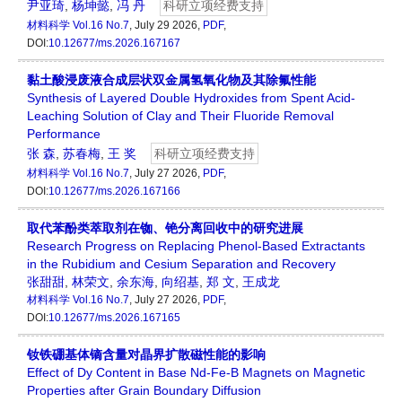
尹亚琦
,
杨坤懿
,
冯 丹
科研立项经费支持
材料科学
Vol.16 No.7
, July 29 2026,
PDF
,
DOI:
10.12677/ms.2026.167167
黏土酸浸废液合成层状双金属氢氧化物及其除氟性能
Synthesis of Layered Double Hydroxides from Spent Acid-
Leaching Solution of Clay and Their Fluoride Removal
Performance
张 森
,
苏春梅
,
王 奖
科研立项经费支持
材料科学
Vol.16 No.7
, July 27 2026,
PDF
,
DOI:
10.12677/ms.2026.167166
取代苯酚类萃取剂在铷、铯分离回收中的研究进展
Research Progress on Replacing Phenol-Based Extractants
in the Rubidium and Cesium Separation and Recovery
张甜甜
,
林荣文
,
余东海
,
向绍基
,
郑 文
,
王成龙
材料科学
Vol.16 No.7
, July 27 2026,
PDF
,
DOI:
10.12677/ms.2026.167165
钕铁硼基体镝含量对晶界扩散磁性能的影响
Effect of Dy Content in Base Nd-Fe-B Magnets on Magnetic
Properties after Grain Boundary Diffusion