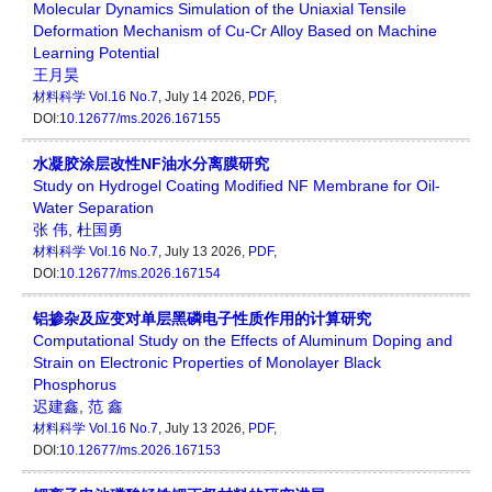
Molecular Dynamics Simulation of the Uniaxial Tensile
Deformation Mechanism of Cu-Cr Alloy Based on Machine
Learning Potential
王月昊
材料科学
Vol.16 No.7
, July 14 2026,
PDF
,
DOI:
10.12677/ms.2026.167155
水凝胶涂层改性NF油水分离膜研究
Study on Hydrogel Coating Modified NF Membrane for Oil-
Water Separation
张 伟
,
杜国勇
材料科学
Vol.16 No.7
, July 13 2026,
PDF
,
DOI:
10.12677/ms.2026.167154
铝掺杂及应变对单层黑磷电子性质作用的计算研究
Computational Study on the Effects of Aluminum Doping and
Strain on Electronic Properties of Monolayer Black
Phosphorus
迟建鑫
,
范 鑫
材料科学
Vol.16 No.7
, July 13 2026,
PDF
,
DOI:
10.12677/ms.2026.167153