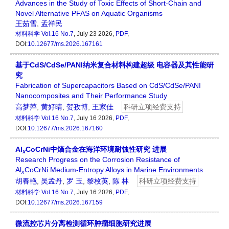
Advances in the Study of Toxic Effects of Short-Chain and
Novel Alternative PFAS on Aquatic Organisms
王茹雪
,
孟祥民
材料科学
Vol.16 No.7
, July 23 2026,
PDF
,
DOI:
10.12677/ms.2026.167161
基于CdS/CdSe/PANI纳米复合材料构建超级 电容器及其性能研
究
Fabrication of Supercapacitors Based on CdS/CdSe/PANI
Nanocomposites and Their Performance Study
高梦萍
,
黄好晴
,
贺孜博
,
王家佳
科研立项经费支持
材料科学
Vol.16 No.7
, July 16 2026,
PDF
,
DOI:
10.12677/ms.2026.167160
Al
CoCrNi中熵合金在海洋环境耐蚀性研究 进展
x
Research Progress on the Corrosion Resistance of
Al
CoCrNi Medium-Entropy Alloys in Marine Environments
x
胡春艳
,
吴孟丹
,
罗 玉
,
黎枚英
,
陈 林
科研立项经费支持
材料科学
Vol.16 No.7
, July 16 2026,
PDF
,
DOI:
10.12677/ms.2026.167159
微流控芯片分离检测循环肿瘤细胞研究进展