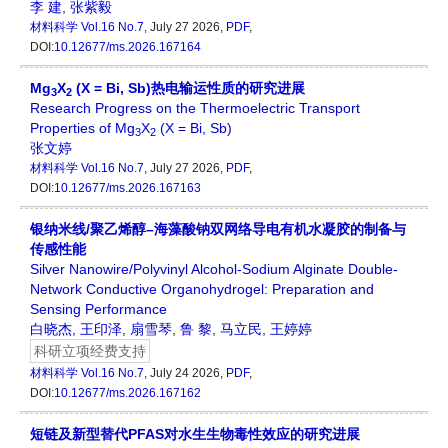
李 建
,
张紫毅
材料科学
Vol.16 No.7
, July 27 2026,
PDF
,
DOI:
10.12677/ms.2026.167164
Mg
X
(X = Bi, Sb)热电输运性质的研究进展
3
2
Research Progress on the Thermoelectric Transport
Properties of Mg
X
(X = Bi, Sb)
3
2
张文婷
材料科学
Vol.16 No.7
, July 27 2026,
PDF
,
DOI:
10.12677/ms.2026.167163
银纳米线/聚乙烯醇–海藻酸钠双网络导电有机水凝胶的制备与
传感性能
Silver Nanowire/Polyvinyl Alcohol-Sodium Alginate Double-
Network Conductive Organohydrogel: Preparation and
Sensing Performance
白晓杰
,
王印泽
,
扇雪琴
,
鲁 黎
,
马立民
,
王婷婷
科研立项经费支持
材料科学
Vol.16 No.7
, July 24 2026,
PDF
,
DOI:
10.12677/ms.2026.167162
短链及新型替代PFAS对水生生物毒性效应的研究进展