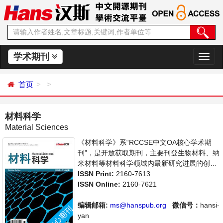
学术期刊
切
换
导
首页
航
材料科学
Material Sciences
《材料科学》系“RCCSE中文OA核心学术期
刊”，是开放获取期刊，主要刊登生物材料、纳
米材料等材料科学领域内最新研究进展的创造
性论文和评论性文章。本刊支持思想创新、学
ISSN Print:
2160-7613
术创新，倡导科学，繁荣学术，集学术性、思
ISSN Online:
2160-7621
想性为一体，旨在给世界范围内的科学家、学
者、科研人员提供一个传播、分享和讨论材料
编辑邮箱:
ms@hanspub.org
微信号：
hansi-
科学领域内不同方向问题与发展的交流平台。
yan