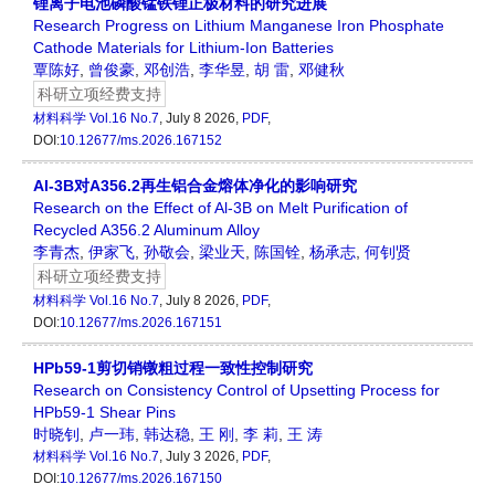
锂离子电池磷酸锰铁锂正极材料的研究进展
Research Progress on Lithium Manganese Iron Phosphate
Cathode Materials for Lithium-Ion Batteries
覃陈好
,
曾俊豪
,
邓创浩
,
李华昱
,
胡 雷
,
邓健秋
科研立项经费支持
材料科学
Vol.16 No.7
, July 8 2026,
PDF
,
DOI:
10.12677/ms.2026.167152
Al-3B对A356.2再生铝合金熔体净化的影响研究
Research on the Effect of Al-3B on Melt Purification of
Recycled A356.2 Aluminum Alloy
李青杰
,
伊家飞
,
孙敬会
,
梁业天
,
陈国铨
,
杨承志
,
何钊贤
科研立项经费支持
材料科学
Vol.16 No.7
, July 8 2026,
PDF
,
DOI:
10.12677/ms.2026.167151
HPb59-1剪切销镦粗过程一致性控制研究
Research on Consistency Control of Upsetting Process for
HPb59-1 Shear Pins
时晓钊
,
卢一玮
,
韩达稳
,
王 刚
,
李 莉
,
王 涛
材料科学
Vol.16 No.7
, July 3 2026,
PDF
,
DOI:
10.12677/ms.2026.167150