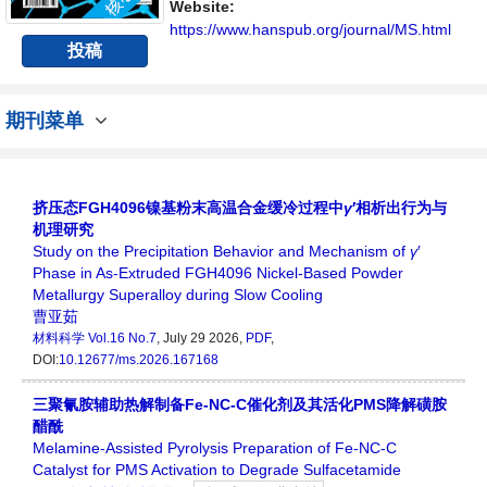
Website:
https://www.hanspub.org/journal/MS.html
投稿
期刊菜单
挤压态FGH4096镍基粉末高温合金缓冷过程中
γ
′相析出行为与
机理研究
Study on the Precipitation Behavior and Mechanism of
γ
′
Phase in As‑Extruded FGH4096 Nickel‑Based Powder
Metallurgy Superalloy during Slow Cooling
曹亚茹
材料科学
Vol.16 No.7
, July 29 2026,
PDF
,
DOI:
10.12677/ms.2026.167168
三聚氰胺辅助热解制备Fe-NC-C催化剂及其活化PMS降解磺胺
醋酰
Melamine-Assisted Pyrolysis Preparation of Fe-NC-C
Catalyst for PMS Activation to Degrade Sulfacetamide