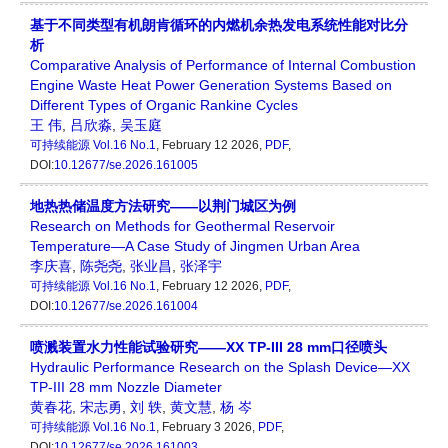
基于不同类型有机朗肯循环的内燃机余热发电系统性能对比分
析
Comparative Analysis of Performance of Internal Combustion
Engine Waste Heat Power Generation Systems Based on
Different Types of Organic Rankine Cycles
王 伟
,
吕欣淼
,
吴玉庭
可持续能源
Vol.16 No.1
, February 12 2026,
PDF
,
DOI:
10.12677/se.2026.161005
地热热储温度方法研究——以荆门城区为例
Research on Methods for Geothermal Reservoir
Temperature—A Case Study of Jingmen Urban Area
李庆喜
,
陈尧尧
,
张业昌
,
张泽宇
可持续能源
Vol.16 No.1
, February 12 2026,
PDF
,
DOI:
10.12677/se.2026.161004
喷溅装置水力性能试验研究——XX TP-III 28 mm口径喷头
Hydraulic Performance Research on the Splash Device—XX
TP-III 28 mm Nozzle Diameter
黄春花
,
宋志勇
,
刘 轶
,
黄文慧
,
杨 岑
可持续能源
Vol.16 No.1
, February 3 2026,
PDF
,
DOI:
10.12677/se.2026.161003