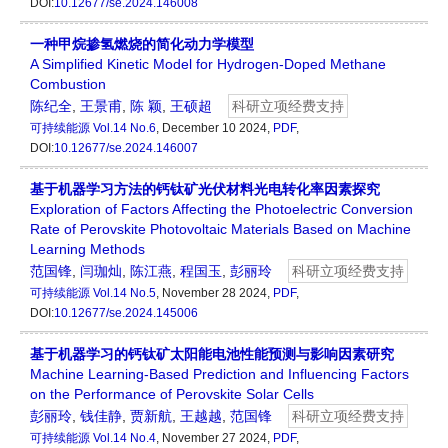
DOI:
10.12677/se.2024.146008
一种甲烷掺氢燃烧的简化动力学模型
A Simplified Kinetic Model for Hydrogen-Doped Methane
Combustion
陈纪全
,
王景甫
,
陈 颖
,
王硕超
科研立项经费支持
可持续能源
Vol.14 No.6
, December 10 2024,
PDF
,
DOI:
10.12677/se.2024.146007
基于机器学习方法的钙钛矿光伏材料光电转化率因素探究
Exploration of Factors Affecting the Photoelectric Conversion
Rate of Perovskite Photovoltaic Materials Based on Machine
Learning Methods
范国锋
,
闫珈灿
,
陈江燕
,
程国玉
,
彭丽玲
科研立项经费支持
可持续能源
Vol.14 No.5
, November 28 2024,
PDF
,
DOI:
10.12677/se.2024.145006
基于机器学习的钙钛矿太阳能电池性能预测与影响因素研究
Machine Learning-Based Prediction and Influencing Factors
on the Performance of Perovskite Solar Cells
彭丽玲
,
钱佳静
,
贾新航
,
王越越
,
范国锋
科研立项经费支持
可持续能源
Vol.14 No.4
, November 27 2024,
PDF
,