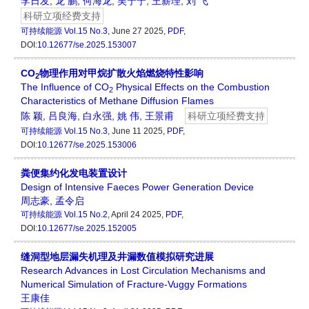
李日发
,
龙 鹏
,
何海龙
,
吴宁宁
,
王薪理
,
刘 飞
科研立项经费支持
可持续能源
Vol.15 No.3
, June 27 2025,
PDF
,
DOI:
10.12677/se.2025.153007
CO
物理作用对甲烷扩散火焰燃烧特性影响
2
The Influence of CO
Physical Effects on the Combustion
2
Characteristics of Methane Diffusion Flames
陈 颖
,
吕良海
,
白永强
,
姚 伟
,
王景甫
科研立项经费支持
可持续能源
Vol.15 No.3
, June 11 2025,
PDF
,
DOI:
10.12677/se.2025.153006
粪便集约化发电装置设计
Design of Intensive Faeces Power Generation Device
周志豪
,
孟令启
可持续能源
Vol.15 No.2
, April 24 2025,
PDF
,
DOI:
10.12677/se.2025.152005
缝洞型地层漏失机理及井漏数值模拟研究进展
Research Advances in Lost Circulation Mechanisms and
Numerical Simulation of Fracture-Vuggy Formations
王康佳