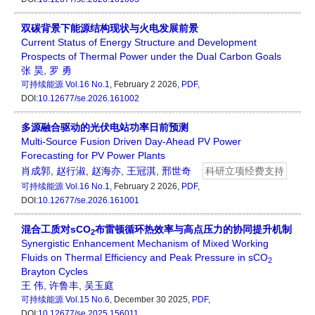
双碳背景下能源结构现状与火电发展前景
Current Status of Energy Structure and Development
Prospects of Thermal Power under the Dual Carbon Goals
张 昊
,
罗 勇
可持续能源
Vol.16 No.1
, February 2 2026,
PDF
,
DOI:
10.12677/se.2026.161002
多源融合驱动的光伏电站功率日前预测
Multi-Source Fusion Driven Day-Ahead PV Power
Forecasting for PV Power Plants
肖成郭
,
赵行淑
,
赵海亦
,
王冠淇
,
邢世奇
科研立项经费支持
可持续能源
Vol.16 No.1
, February 2 2026,
PDF
,
DOI:
10.12677/se.2026.161001
混合工质对sCO
布雷顿循环热效率与高点压力的协同提升机制
2
Synergistic Enhancement Mechanism of Mixed Working
Fluids on Thermal Efficiency and Peak Pressure in sCO
2
Brayton Cycles
王 伟
,
许鲁丰
,
吴玉庭
可持续能源
Vol.15 No.6
, December 30 2025,
PDF
,
DOI:
10.12677/se.2025.156011