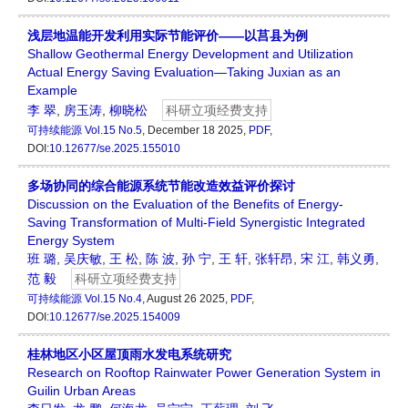
浅层地温能开发利用实际节能评价——以莒县为例
Shallow Geothermal Energy Development and Utilization
Actual Energy Saving Evaluation—Taking Juxian as an
Example
李 翠
,
房玉涛
,
柳晓松
科研立项经费支持
可持续能源
Vol.15 No.5
, December 18 2025,
PDF
,
DOI:
10.12677/se.2025.155010
多场协同的综合能源系统节能改造效益评价探讨
Discussion on the Evaluation of the Benefits of Energy-
Saving Transformation of Multi-Field Synergistic Integrated
Energy System
班 璐
,
吴庆敏
,
王 松
,
陈 波
,
孙 宁
,
王 轩
,
张轩昂
,
宋 江
,
韩义勇
,
范 毅
科研立项经费支持
可持续能源
Vol.15 No.4
, August 26 2025,
PDF
,
DOI:
10.12677/se.2025.154009
桂林地区小区屋顶雨水发电系统研究
Research on Rooftop Rainwater Power Generation System in
Guilin Urban Areas