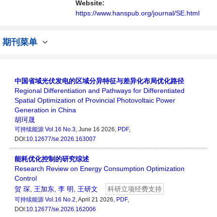
展的人员提供一个传播、分享和讨论能源持续
Website:
性发展的交流平台。
https://www.hanspub.org/journal/SE.html
期刊菜单
中国省域光伏发电的区域分异特征与差异化布局优化路径
Regional Differentiation and Pathways for Differentiated
Spatial Optimization of Provincial Photovoltaic Power
Generation in China
胡珂晟
可持续能源
Vol.16 No.3
, June 16 2026,
PDF
,
DOI:
10.12677/se.2026.163007
能耗优化控制的研究综述
Research Review on Energy Consumption Optimization
Control
贺 琛
,
王加东
,
李 明
,
王研文
科研立项经费支持
可持续能源
Vol.16 No.2
, April 21 2026,
PDF
,
DOI:
10.12677/se.2026.162006