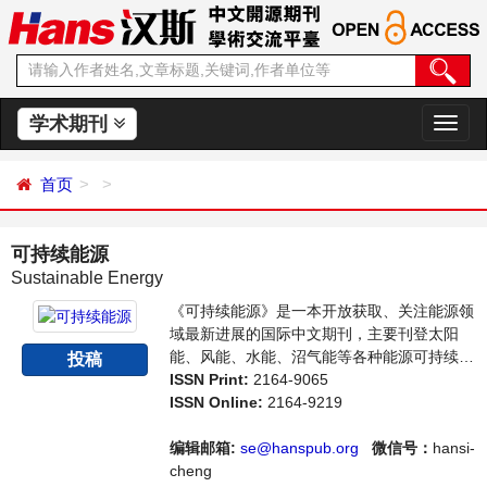
学术期刊
切
换
导
首页
航
可持续能源
Sustainable Energy
《可持续能源》是一本开放获取、关注能源领
域最新进展的国际中文期刊，主要刊登太阳
能、风能、水能、沼气能等各种能源可持续发
投稿
展研究，以及能源与经济、环境、政策等关系
ISSN Print:
2164-9065
的学术论文和成果评述。本刊集学术性、思想
ISSN Online:
2164-9219
性为一体，支持思想创新、学术创新，倡导科
学并致力于学术的繁荣，旨在给世界范围内的
编辑邮箱:
se@hanspub.org
微信号：
hansi-
能源研究者、能源工作者等研究并关注能源发
cheng