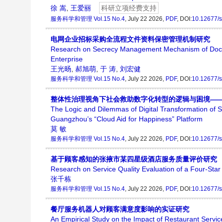
徐 嵩
,
王爱丽
科研立项经费支持
服务科学和管理
Vol.15 No.4
, July 22 2026,
PDF
, DOI:
10.12677/
电网企业招标采购全流程文件资料保密管理机制研究
Research on Secrecy Management Mechanism of Docum
Enterprise
王光旸
,
郝旭萌
,
于 涛
,
刘宏健
服务科学和管理
Vol.15 No.4
, July 22 2026,
PDF
, DOI:
10.12677/
整体性治理视角下社会救助数字化转型的逻辑与困境——
The Logic and Dilemmas of Digital Transformation of 
Guangzhou’s “Cloud Aid for Happiness” Platform
莫 敏
服务科学和管理
Vol.15 No.4
, July 22 2026,
PDF
, DOI:
10.12677/
基于顾客感知的张掖市某四星级酒店服务质量评价研究
Research on Service Quality Evaluation of a Four-Sta
张千栋
服务科学和管理
Vol.15 No.4
, July 22 2026,
PDF
, DOI:
10.12677/
餐厅服务机器人对顾客满意度影响的实证研究
An Empirical Study on the Impact of Restaurant Servi