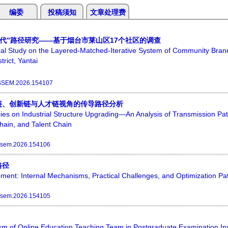
编委
投稿须知
文章处理费
代”路径研究——基于烟台市莱山区17个社区的调查
ical Study on the Layered-Matched-Iterative System of Community Brand
rict, Yantai
SSEM.2026.154107
链、创新链与人才链视角的传导路径分析
ies on Industrial Structure Upgrading—An Analysis of Transmission P
Chain, and Talent Chain
ssem.2026.154106
路径
opment: Internal Mechanisms, Practical Challenges, and Optimization P
ssem.2026.154105
m of Online Education Teaching Team in Postgraduate Examination Inst