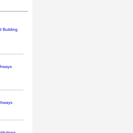
 Building
athways
athways
itutions