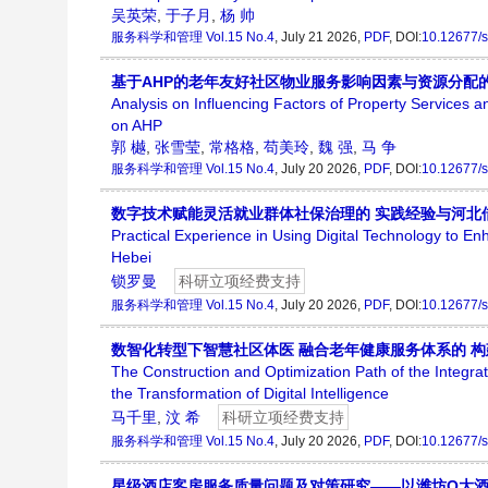
吴英荣
,
于子月
,
杨 帅
服务科学和管理
Vol.15 No.4
, July 21 2026,
PDF
, DOI:
10.12677/
基于AHP的老年友好社区物业服务影响因素与资源分配
Analysis on Influencing Factors of Property Services 
on AHP
郭 樾
,
张雪莹
,
常格格
,
苟美玲
,
魏 强
,
马 争
服务科学和管理
Vol.15 No.4
, July 20 2026,
PDF
, DOI:
10.12677/
数字技术赋能灵活就业群体社保治理的 实践经验与河北
Practical Experience in Using Digital Technology to E
Hebei
锁罗曼
科研立项经费支持
服务科学和管理
Vol.15 No.4
, July 20 2026,
PDF
, DOI:
10.12677/
数智化转型下智慧社区体医 融合老年健康服务体系的 
The Construction and Optimization Path of the Integr
the Transformation of Digital Intelligence
马千里
,
汶 希
科研立项经费支持
服务科学和管理
Vol.15 No.4
, July 20 2026,
PDF
, DOI:
10.12677/
星级酒店客房服务质量问题及对策研究——以潍坊Q大