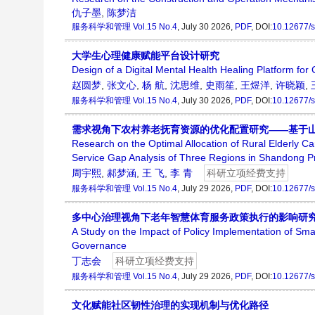
仇子墨
,
陈梦洁
服务科学和管理
Vol.15 No.4
, July 30 2026,
PDF
, DOI:
10.12677/
大学生心理健康赋能平台设计研究
Design of a Digital Mental Health Healing Platform for
赵圆梦
,
张文心
,
杨 航
,
沈思维
,
史雨笙
,
王煜洋
,
许晓颖
,
服务科学和管理
Vol.15 No.4
, July 30 2026,
PDF
, DOI:
10.12677/
需求视角下农村养老抚育资源的优化配置研究——基于
Research on the Optimal Allocation of Rural Elderly
Service Gap Analysis of Three Regions in Shandong P
周宇熙
,
郝梦涵
,
王 飞
,
李 青
科研立项经费支持
服务科学和管理
Vol.15 No.4
, July 29 2026,
PDF
, DOI:
10.12677/
多中心治理视角下老年智慧体育服务政策执行的影响研
A Study on the Impact of Policy Implementation of Smar
Governance
丁志会
科研立项经费支持
服务科学和管理
Vol.15 No.4
, July 29 2026,
PDF
, DOI:
10.12677/
文化赋能社区韧性治理的实现机制与优化路径