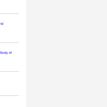
rid
Study of