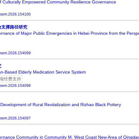
of Culturally Empowered Community Resilience Governance
ssem.2026.154100
险支撑路径研究
rnance of Major Public Emergencies in Hebei Province from the Perspe
ssem.2026.154099
究
man-Based Elderly Medication Service System
项经费支持
ssem.2026.154098
evelopment of Rural Revitalization and Rizhao Black Pottery
ssem.2026.154097
overnance Community in Community M, West Coast New Area of Qingda