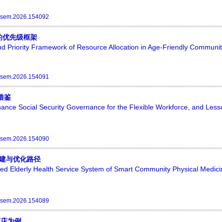
ssem.2026.154092
的优先级框架
and Priority Framework of Resource Allocation in Age-Friendly Communi
ssem.2026.154091
借鉴
nhance Social Security Governance for the Flexible Workforce, and Less
ssem.2026.154090
构建与优化路径
ated Elderly Health Service System of Smart Community Physical Medic
ssem.2026.154089
酒店为例