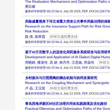
The Realization Mechanisms and Optimization Paths 
赛比娅
服务科学和管理
Vol.15 No.4
, July 28 2026,
PDF
, DOI:
10.12677/
风险减量视角下河北省重大突发公共事件风险治理的保
Research on the Insurance Support Path for Risk Gove
Risk Reduction
路 倩
,
陈翠霞
科研立项经费支持
服务科学和管理
Vol.15 No.4
, July 24 2026,
PDF
, DOI:
10.12677/
基于AI方言数字人的适老化用药服务系统研发与应用研
Development and Application of AI Dialect Digital Hu
周晓静
,
楼凌玲
,
高 妍
,
林丹丹
,
王思懿
,
邢焱玲
科研立
服务科学和管理
Vol.15 No.4
, July 23 2026,
PDF
, DOI:
10.12677/
乡村振兴与日照黑陶的耦合机制与协同发展研究
Research on the Coupling Mechanism and Synergistic D
卢 晶
,
王汉苗
科研立项经费支持
服务科学和管理
Vol.15 No.4
, July 23 2026,
PDF
, DOI:
10.12677/
青岛西海岸新区M社区治理共同体实践困境及优化路径
Practical Dilemmas and Optimization Paths of the G