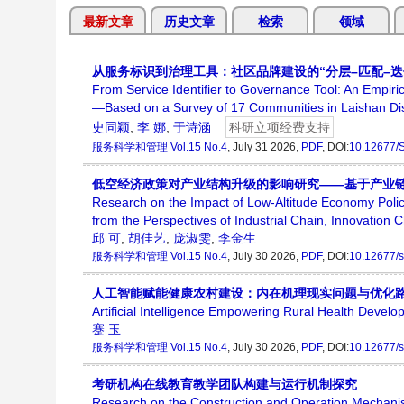
最新文章
历史文章
检索
领域
从服务标识到治理工具：社区品牌建设的“分层–匹配–迭
From Service Identifier to Governance Tool: An Empir
—Based on a Survey of 17 Communities in Laishan Dist
史同颖
,
李 娜
,
于诗涵
科研立项经费支持
服务科学和管理
Vol.15 No.4
, July 31 2026,
PDF
, DOI:
10.12677/
低空经济政策对产业结构升级的影响研究——基于产业
Research on the Impact of Low-Altitude Economy Polic
from the Perspectives of Industrial Chain, Innovation 
邱 可
,
胡佳艺
,
庞淑雯
,
李金生
服务科学和管理
Vol.15 No.4
, July 30 2026,
PDF
, DOI:
10.12677/
人工智能赋能健康农村建设：内在机理现实问题与优化
Artificial Intelligence Empowering Rural Health Devel
蹇 玉
服务科学和管理
Vol.15 No.4
, July 30 2026,
PDF
, DOI:
10.12677/
考研机构在线教育教学团队构建与运行机制探究
Research on the Construction and Operation Mechanis