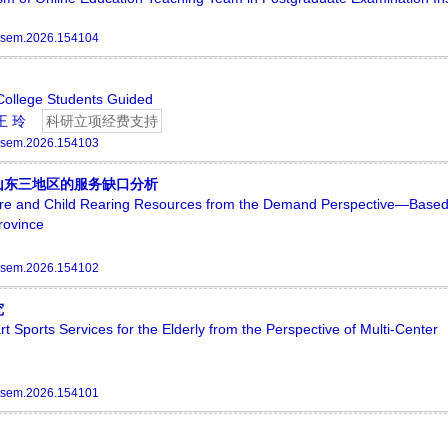
ssem.2026.154104
 College Students Guided
王 玲
科研立项经费支持
ssem.2026.154103
山东三地区的服务缺口分析
 Care and Child Rearing Resources from the Demand Perspective—Based
rovince
ssem.2026.154102
究
t Sports Services for the Elderly from the Perspective of Multi-Center
ssem.2026.154101