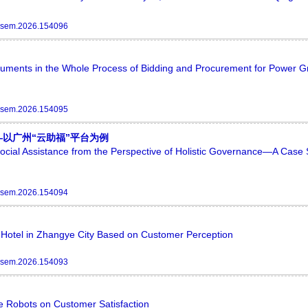
ssem.2026.154096
ents in the Whole Process of Bidding and Procurement for Power G
ssem.2026.154095
以广州“云助福”平台为例
Social Assistance from the Perspective of Holistic Governance—A Case 
ssem.2026.154094
r Hotel in Zhangye City Based on Customer Perception
ssem.2026.154093
ce Robots on Customer Satisfaction