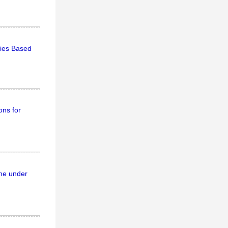
ties Based
ons for
ine under