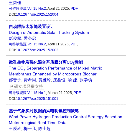
王康佳
可持续能源
Vol.15 No.2
, April 21 2025,
PDF
,
DOI:
10.12677/se.2025.152004
自动跟踪太阳能装置设计
Design of Automatic Solar Tracking System
彭俊权
,
孟令启
可持续能源
Vol.15 No.2
, April 11 2025,
PDF
,
DOI:
10.12677/se.2025.152002
微孔生物炭强化混合基质膜分离CO
性能
2
The CO
Separation Performance of Mixed Matrix
2
Membranes Enhanced by Microporous Biochar
邵音子
,
费希同
,
黄雅玲
,
庄鑫恒
,
喻 婕
,
张学杨
科研立项经费支持
可持续能源
Vol.15 No.1
, March 21 2025,
PDF
,
DOI:
10.12677/se.2025.151001
基于气象实时数据的风电制氢控制策略
Wind Power Hydrogen Production Control Strategy Based on
Meteorological Real-Time Data
王爱玲
,
梅一凡
,
陈士超