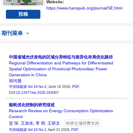
展的人员提供一个传播、分享和讨论能源持续
Website:
性发展的交流平台。
https://www.hanspub.org/journal/SE.html
投稿
期刊菜单
中国省域光伏发电的区域分异特征与差异化布局优化路径
Regional Differentiation and Pathways for Differentiated
Spatial Optimization of Provincial Photovoltaic Power
Generation in China
胡珂晟
可持续能源
Vol.16 No.3
, June 16 2026,
PDF
,
DOI:
10.12677/se.2026.163007
能耗优化控制的研究综述
Research Review on Energy Consumption Optimization
Control
贺 琛
,
王加东
,
李 明
,
王研文
科研立项经费支持
可持续能源
Vol.16 No.2
, April 21 2026,
PDF
,