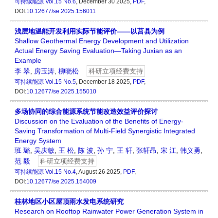
可持续能源
Vol.15 No.6
, December 30 2025,
PDF
,
DOI:
10.12677/se.2025.156011
浅层地温能开发利用实际节能评价——以莒县为例
Shallow Geothermal Energy Development and Utilization
Actual Energy Saving Evaluation—Taking Juxian as an
Example
李 翠
,
房玉涛
,
柳晓松
科研立项经费支持
可持续能源
Vol.15 No.5
, December 18 2025,
PDF
,
DOI:
10.12677/se.2025.155010
多场协同的综合能源系统节能改造效益评价探讨
Discussion on the Evaluation of the Benefits of Energy-
Saving Transformation of Multi-Field Synergistic Integrated
Energy System
班 璐
,
吴庆敏
,
王 松
,
陈 波
,
孙 宁
,
王 轩
,
张轩昂
,
宋 江
,
韩义勇
,
范 毅
科研立项经费支持
可持续能源
Vol.15 No.4
, August 26 2025,
PDF
,
DOI:
10.12677/se.2025.154009
桂林地区小区屋顶雨水发电系统研究
Research on Rooftop Rainwater Power Generation System in