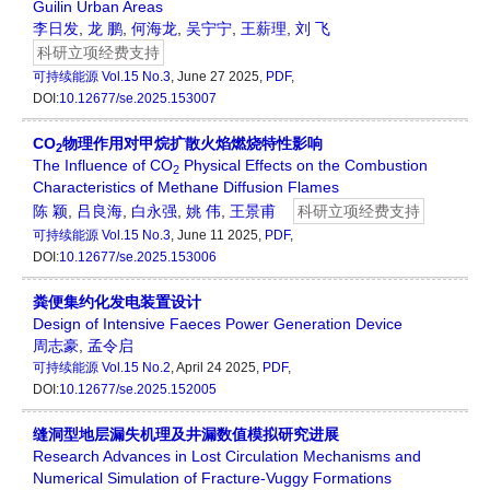
Guilin Urban Areas
李日发
,
龙 鹏
,
何海龙
,
吴宁宁
,
王薪理
,
刘 飞
科研立项经费支持
可持续能源
Vol.15 No.3
, June 27 2025,
PDF
,
DOI:
10.12677/se.2025.153007
CO
物理作用对甲烷扩散火焰燃烧特性影响
2
The Influence of CO
Physical Effects on the Combustion
2
Characteristics of Methane Diffusion Flames
陈 颖
,
吕良海
,
白永强
,
姚 伟
,
王景甫
科研立项经费支持
可持续能源
Vol.15 No.3
, June 11 2025,
PDF
,
DOI:
10.12677/se.2025.153006
粪便集约化发电装置设计
Design of Intensive Faeces Power Generation Device
周志豪
,
孟令启
可持续能源
Vol.15 No.2
, April 24 2025,
PDF
,
DOI:
10.12677/se.2025.152005
缝洞型地层漏失机理及井漏数值模拟研究进展
Research Advances in Lost Circulation Mechanisms and
Numerical Simulation of Fracture-Vuggy Formations