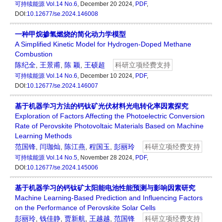
可持续能源
Vol.14 No.6
, December 20 2024,
PDF
,
DOI:
10.12677/se.2024.146008
一种甲烷掺氢燃烧的简化动力学模型
A Simplified Kinetic Model for Hydrogen-Doped Methane
Combustion
陈纪全
,
王景甫
,
陈 颖
,
王硕超
科研立项经费支持
可持续能源
Vol.14 No.6
, December 10 2024,
PDF
,
DOI:
10.12677/se.2024.146007
基于机器学习方法的钙钛矿光伏材料光电转化率因素探究
Exploration of Factors Affecting the Photoelectric Conversion
Rate of Perovskite Photovoltaic Materials Based on Machine
Learning Methods
范国锋
,
闫珈灿
,
陈江燕
,
程国玉
,
彭丽玲
科研立项经费支持
可持续能源
Vol.14 No.5
, November 28 2024,
PDF
,
DOI:
10.12677/se.2024.145006
基于机器学习的钙钛矿太阳能电池性能预测与影响因素研究
Machine Learning-Based Prediction and Influencing Factors
on the Performance of Perovskite Solar Cells
彭丽玲
,
钱佳静
,
贾新航
,
王越越
,
范国锋
科研立项经费支持