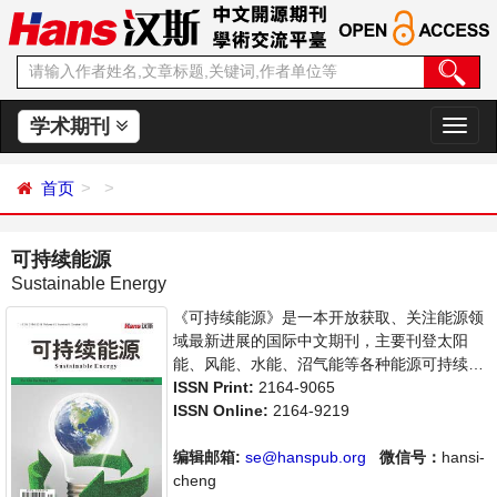
学术期刊
切
换
导
首页
航
可持续能源
Sustainable Energy
《可持续能源》是一本开放获取、关注能源领
域最新进展的国际中文期刊，主要刊登太阳
能、风能、水能、沼气能等各种能源可持续发
展研究，以及能源与经济、环境、政策等关系
ISSN Print:
2164-9065
的学术论文和成果评述。本刊集学术性、思想
ISSN Online:
2164-9219
性为一体，支持思想创新、学术创新，倡导科
学并致力于学术的繁荣，旨在给世界范围内的
编辑邮箱:
se@hanspub.org
微信号：
hansi-
能源研究者、能源工作者等研究并关注能源发
cheng