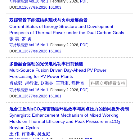
可持续能源
Vol.16 No.1
, February 3 2026,
PDF
,
DOI:
10.12677/se.2026.161003
双碳背景下能源结构现状与火电发展前景
Current Status of Energy Structure and Development
Prospects of Thermal Power under the Dual Carbon Goals
张 昊
,
罗 勇
可持续能源
Vol.16 No.1
, February 2 2026,
PDF
,
DOI:
10.12677/se.2026.161002
多源融合驱动的光伏电站功率日前预测
Multi-Source Fusion Driven Day-Ahead PV Power
Forecasting for PV Power Plants
肖成郭
,
赵行淑
,
赵海亦
,
王冠淇
,
邢世奇
科研立项经费支持
可持续能源
Vol.16 No.1
, February 2 2026,
PDF
,
DOI:
10.12677/se.2026.161001
混合工质对sCO
布雷顿循环热效率与高点压力的协同提升机制
2
Synergistic Enhancement Mechanism of Mixed Working
Fluids on Thermal Efficiency and Peak Pressure in sCO
2
Brayton Cycles
王 伟
,
许鲁丰
,
吴玉庭