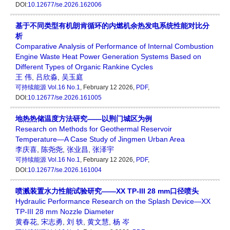
DOI:
10.12677/se.2026.162006
基于不同类型有机朗肯循环的内燃机余热发电系统性能对比分
析
Comparative Analysis of Performance of Internal Combustion
Engine Waste Heat Power Generation Systems Based on
Different Types of Organic Rankine Cycles
王 伟
,
吕欣淼
,
吴玉庭
可持续能源
Vol.16 No.1
, February 12 2026,
PDF
,
DOI:
10.12677/se.2026.161005
地热热储温度方法研究——以荆门城区为例
Research on Methods for Geothermal Reservoir
Temperature—A Case Study of Jingmen Urban Area
李庆喜
,
陈尧尧
,
张业昌
,
张泽宇
可持续能源
Vol.16 No.1
, February 12 2026,
PDF
,
DOI:
10.12677/se.2026.161004
喷溅装置水力性能试验研究——XX TP-III 28 mm口径喷头
Hydraulic Performance Research on the Splash Device—XX
TP-III 28 mm Nozzle Diameter
黄春花
,
宋志勇
,
刘 轶
,
黄文慧
,
杨 岑