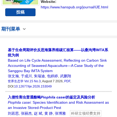
Website:
https://www.hanspub.org/journal/IJE.html
投稿
期刊菜单
基于生命周期评价反思海藻养殖碳汇核算——以桑沟湾IMTA系
统为例
Based on Life Cycle Assessment, Reflecting on Carbon Sink
Accounting of Seaweed Aquaculture—A Case Study of the
Sanggou Bay IMTA System
张文瀚
,
于成川
,
朱瑞迪
,
包婷婷
,
武鹏翔
世界生态学
Vol.15 No.3
, August 7 2026,
PDF
,
DOI:
10.12677/ije.2026.153049
入侵性害虫普通酪蝇
Piophila casei
的鉴定及风险分析
Piophila casei
: Species Identification and Risk Assessment as
an Invasive Stored-Product Pest
刘若思
,
张丽杰
,
赵 斌
,
黄 静
,
张博雅
科研立项经费支持