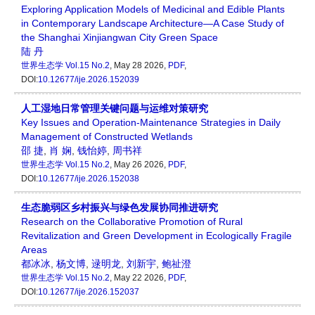
Exploring Application Models of Medicinal and Edible Plants
in Contemporary Landscape Architecture—A Case Study of
the Shanghai Xinjiangwan City Green Space
陆 丹
世界生态学
Vol.15 No.2
, May 28 2026,
PDF
,
DOI:
10.12677/ije.2026.152039
人工湿地日常管理关键问题与运维对策研究
Key Issues and Operation-Maintenance Strategies in Daily
Management of Constructed Wetlands
邵 捷
,
肖 娴
,
钱怡婷
,
周书祥
世界生态学
Vol.15 No.2
, May 26 2026,
PDF
,
DOI:
10.12677/ije.2026.152038
生态脆弱区乡村振兴与绿色发展协同推进研究
Research on the Collaborative Promotion of Rural
Revitalization and Green Development in Ecologically Fragile
Areas
都冰冰
,
杨文博
,
逯明龙
,
刘新宇
,
鲍祉澄
世界生态学
Vol.15 No.2
, May 22 2026,
PDF
,
DOI:
10.12677/ije.2026.152037