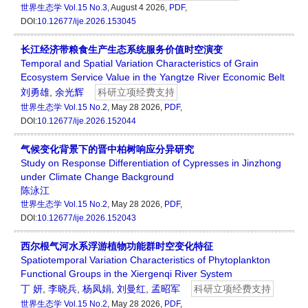
世界生态学
Vol.15 No.3
, August 4 2026,
PDF
,
DOI:
10.12677/ije.2026.153045
长江经济带粮食生产生态系统服务价值时空演变
Temporal and Spatial Variation Characteristics of Grain
Ecosystem Service Value in the Yangtze River Economic Belt
刘勇雄
,
余光辉
科研立项经费支持
世界生态学
Vol.15 No.2
, May 28 2026,
PDF
,
DOI:
10.12677/ije.2026.152044
气候变化背景下的晋中柏树响应分异研究
Study on Response Differentiation of Cypresses in Jinzhong
under Climate Change Background
陈泳江
世界生态学
Vol.15 No.2
, May 28 2026,
PDF
,
DOI:
10.12677/ije.2026.152043
西尔根气河水系浮游植物功能群时空变化特征
Spatiotemporal Variation Characteristics of Phytoplankton
Functional Groups in the Xiergenqi River System
丁 妍
,
李晓兵
,
杨凤娟
,
刘曼红
,
孟昭军
科研立项经费支持
世界生态学
Vol.15 No.2
, May 28 2026,
PDF
,