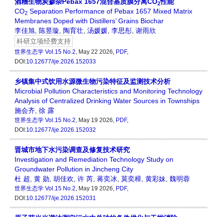
酒糟生物炭掺杂Pebax 1657混合基质膜分离CO
性能
2
CO
Separation Performance of Pebax 1657 Mixed Matrix
2
Membranes Doped with Distillers’ Grains Biochar
李佳旭
,
陈昱璇
,
陶育壮
,
汤媛媛
,
李思彤
,
谢雨欣
科研立项经费支持
世界生态学
Vol.15 No.2
, May 22 2026,
PDF
,
DOI:
10.12677/ije.2026.152033
乡镇集中式饮用水源微生物污染特征及监测技术分析
Microbial Pollution Characteristics and Monitoring Technology
Analysis of Centralized Drinking Water Sources in Townships
施会齐
,
徐 露
世界生态学
Vol.15 No.2
, May 19 2026,
PDF
,
DOI:
10.12677/ije.2026.152032
晋城市地下水污染调查及修复技术研究
Investigation and Remediation Technology Study on
Groundwater Pollution in Jincheng City
杜 超
,
黄 勋
,
胡佳欢
,
许 芮
,
蒋奕冰
,
莫奕樟
,
黄彩妹
,
魏明蓉
世界生态学
Vol.15 No.2
, May 19 2026,
PDF
,
DOI:
10.12677/ije.2026.152031