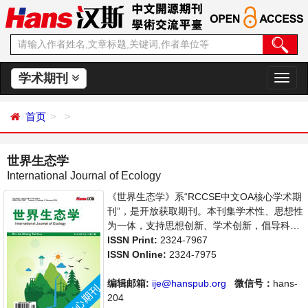
学术期刊
切
换
导
首页
航
世界生态学
International Journal of Ecology
《世界生态学》系“RCCSE中文OA核心学术期
刊”，是开放获取期刊。本刊集学术性、思想性
为一体，支持思想创新、学术创新，倡导科学
并致力于学术的繁荣，旨在给世界范围内的生
ISSN Print:
2324-7967
态学研究者、环境工作者等研究并生态环境发
ISSN Online:
2324-7975
展的人员提供一个传播、分享和讨论可持续性
发展的交流平台。
编辑邮箱:
ije@hanspub.org
微信号：
hans-
204