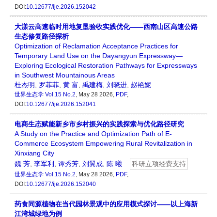
DOI:
10.12677/ije.2026.152042
大漾云高速临时用地复垦验收实践优化——西南山区高速公路
生态修复路径探析
Optimization of Reclamation Acceptance Practices for
Temporary Land Use on the Dayangyun Expressway—
Exploring Ecological Restoration Pathways for Expressways
in Southwest Mountainous Areas
杜杰明
,
罗菲菲
,
黄 富
,
禹建梅
,
刘晓进
,
赵艳妮
世界生态学
Vol.15 No.2
, May 28 2026,
PDF
,
DOI:
10.12677/ije.2026.152041
电商生态赋能新乡市乡村振兴的实践探索与优化路径研究
A Study on the Practice and Optimization Path of E-
Commerce Ecosystem Empowering Rural Revitalization in
Xinxiang City
魏 芳
,
李军利
,
谭秀芳
,
刘翼成
,
陈 曦
科研立项经费支持
世界生态学
Vol.15 No.2
, May 28 2026,
PDF
,
DOI:
10.12677/ije.2026.152040
药食同源植物在当代园林景观中的应用模式探讨——以上海新
江湾城绿地为例