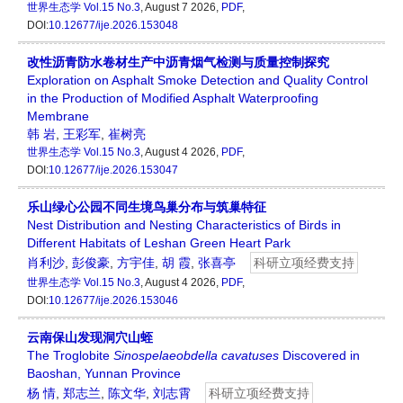
世界生态学
Vol.15 No.3
, August 7 2026,
PDF
,
DOI:
10.12677/ije.2026.153048
改性沥青防水卷材生产中沥青烟气检测与质量控制探究
Exploration on Asphalt Smoke Detection and Quality Control
in the Production of Modified Asphalt Waterproofing
Membrane
韩 岩
,
王彩军
,
崔树亮
世界生态学
Vol.15 No.3
, August 4 2026,
PDF
,
DOI:
10.12677/ije.2026.153047
乐山绿心公园不同生境鸟巢分布与筑巢特征
Nest Distribution and Nesting Characteristics of Birds in
Different Habitats of Leshan Green Heart Park
肖利沙
,
彭俊豪
,
方宇佳
,
胡 霞
,
张喜亭
科研立项经费支持
世界生态学
Vol.15 No.3
, August 4 2026,
PDF
,
DOI:
10.12677/ije.2026.153046
云南保山发现洞穴山蛭
The Troglobite
Sinospelaeobdella
cavatuses
Discovered in
Baoshan, Yunnan Province
杨 情
,
郑志兰
,
陈文华
,
刘志霄
科研立项经费支持