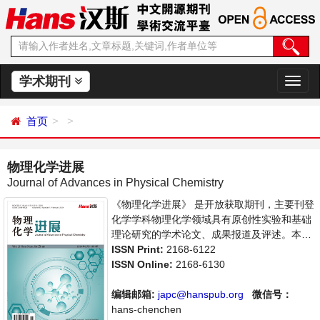
学术期刊
切
换
导
首页
航
物理化学进展
Journal of Advances in Physical Chemistry
《物理化学进展》 是开放获取期刊，主要刊登
化学学科物理化学领域具有原创性实验和基础
理论研究的学术论文、成果报道及评述。本刊
支持思想创新、学术创新，倡导科学，繁荣学
ISSN Print:
2168-6122
术，集学术性、思想性为一体，旨在给世界范
ISSN Online:
2168-6130
围内的科学家、学者、科研人员提供一个传
播、分享和讨论物理化学领域内不同方向问题
编辑邮箱:
japc@hanspub.org
微信号：
与发展的交流平台。
hans-chenchen