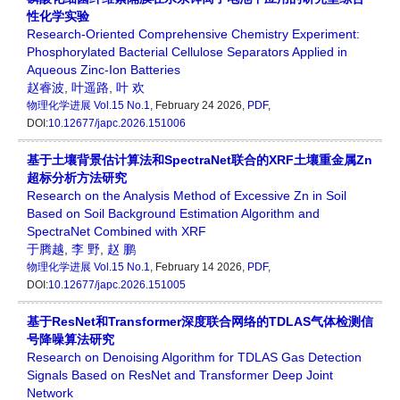
性化学实验
Research-Oriented Comprehensive Chemistry Experiment:
Phosphorylated Bacterial Cellulose Separators Applied in
Aqueous Zinc-Ion Batteries
赵睿波
,
叶遥路
,
叶 欢
物理化学进展
Vol.15 No.1
, February 24 2026,
PDF
,
DOI:
10.12677/japc.2026.151006
基于土壤背景估计算法和SpectraNet联合的XRF土壤重金属Zn
超标分析方法研究
Research on the Analysis Method of Excessive Zn in Soil
Based on Soil Background Estimation Algorithm and
SpectraNet Combined with XRF
于腾越
,
李 野
,
赵 鹏
物理化学进展
Vol.15 No.1
, February 14 2026,
PDF
,
DOI:
10.12677/japc.2026.151005
基于ResNet和Transformer深度联合网络的TDLAS气体检测信
号降噪算法研究
Research on Denoising Algorithm for TDLAS Gas Detection
Signals Based on ResNet and Transformer Deep Joint
Network