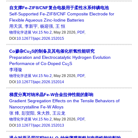
自支撑Fe-ZIF8/CNF复合电极用于柔性水系锌碘电池
Self-Supported Fe-ZIF8/CNF Composite Electrode for
Flexible Aqueous Zinc-Iodine Batteries
用天淇
,
李新宇
,
杨迎强
,
王 恒
物理化学进展
Vol.15 No.2
, May 28 2026,
PDF
,
DOI:
10.12677/japc.2026.152015
Co掺杂Cu
S的制备及其电催化析氢性能研究
2
Preparation and Electrocatalytic Hydrogen Evolution
Performance of Co-Doped Cu
S
2
李瑾璇
物理化学进展
Vol.15 No.2
, May 28 2026,
PDF
,
DOI:
10.12677/japc.2026.152014
梯度分离对纳米晶Fe-W合金拉伸性能的影响
Gradient Segregation Effects on the Tensile Behaviors of
Nanocrystalline Fe-W Alloys
张 烽
,
彭贺阳
,
朱大胜
,
王云龙
物理化学进展
Vol.15 No.2
, May 28 2026,
PDF
,
DOI:
10.12677/japc.2026.152013