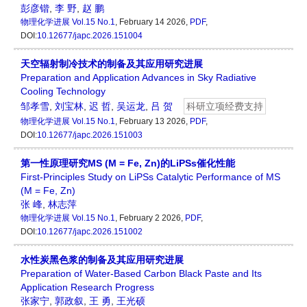
彭彦锴
,
李 野
,
赵 鹏
物理化学进展
Vol.15 No.1
, February 14 2026,
PDF
,
DOI:
10.12677/japc.2026.151004
天空辐射制冷技术的制备及其应用研究进展
Preparation and Application Advances in Sky Radiative
Cooling Technology
邹孝雪
,
刘宝林
,
迟 哲
,
吴运龙
,
吕 贺
科研立项经费支持
物理化学进展
Vol.15 No.1
, February 13 2026,
PDF
,
DOI:
10.12677/japc.2026.151003
第一性原理研究MS (M = Fe, Zn)的LiPSs催化性能
First-Principles Study on LiPSs Catalytic Performance of MS
(M = Fe, Zn)
张 峰
,
林志萍
物理化学进展
Vol.15 No.1
, February 2 2026,
PDF
,
DOI:
10.12677/japc.2026.151002
水性炭黑色浆的制备及其应用研究进展
Preparation of Water-Based Carbon Black Paste and Its
Application Research Progress
张家宁
,
郭政叙
,
王 勇
,
王光硕