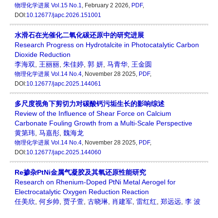
物理化学进展
Vol.15 No.1
, February 2 2026,
PDF
,
DOI:
10.12677/japc.2026.151001
水滑石在光催化二氧化碳还原中的研究进展
Research Progress on Hydrotalcite in Photocatalytic Carbon
Dioxide Reduction
李海双
,
王丽丽
,
朱佳婷
,
郭 妍
,
马青华
,
王金圆
物理化学进展
Vol.14 No.4
, November 28 2025,
PDF
,
DOI:
10.12677/japc.2025.144061
多尺度视角下剪切力对碳酸钙污垢生长的影响综述
Review of the Influence of Shear Force on Calcium
Carbonate Fouling Growth from a Multi-Scale Perspective
黄第玮
,
马嘉彤
,
魏海龙
物理化学进展
Vol.14 No.4
, November 28 2025,
PDF
,
DOI:
10.12677/japc.2025.144060
Re掺杂PtNi金属气凝胶及其氧还原性能研究
Research on Rhenium-Doped PtNi Metal Aerogel for
Electrocatalytic Oxygen Reduction Reaction
任美欣
,
何乡帅
,
贾子萱
,
古晓琳
,
肖建军
,
雷红红
,
郑远远
,
李 波