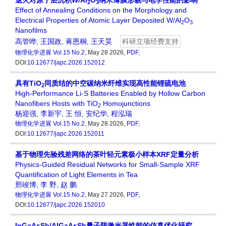
退火对原子层沉积W/Al
O
纳米薄膜形貌与电学性能的影响
2
3
Effect of Annealing Conditions on the Morphology and
Electrical Properties of Atomic Layer Deposited W/Al
O
2
3
Nanofilms
高管哗
,
王国政
,
蒋恩桐
,
王天昊
科研立项经费支持
物理化学进展
Vol.15 No.2
, May 28 2026,
PDF
,
DOI:
10.12677/japc.2026.152012
具有TiO
同质结的中空碳纳米纤维实现高性能锂硫电池
2
High-Performance Li-S Batteries Enabled by Hollow Carbon
Nanofibers Hosts with TiO
Homojunctions
2
杨迎强
,
李新宇
,
王 恒
,
安纪华
,
程泓瑞
物理化学进展
Vol.15 No.2
, May 28 2026,
PDF
,
DOI:
10.12677/japc.2026.152011
基于物理先验残差网络的茶叶轻元素极小样本XRF定量分析
Physics-Guided Residual Networks for Small-Sample XRF
Quantification of Light Elements in Tea
邢竣博
,
李 野
,
赵 鹏
物理化学进展
Vol.15 No.2
, May 27 2026,
PDF
,
DOI:
10.12677/japc.2026.152010
InGaAsSb/AlGaAsSb量子阱激光器性能的仿真优化研究