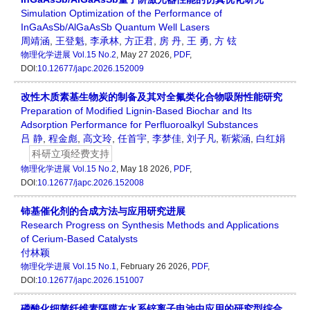
Simulation Optimization of the Performance of
InGaAsSb/AlGaAsSb Quantum Well Lasers
周靖涵
,
王登魁
,
李承林
,
方正君
,
房 丹
,
王 勇
,
方 铉
物理化学进展
Vol.15 No.2
, May 27 2026,
PDF
,
DOI:
10.12677/japc.2026.152009
改性木质素基生物炭的制备及其对全氟类化合物吸附性能研究
Preparation of Modified Lignin-Based Biochar and Its
Adsorption Performance for Perfluoroalkyl Substances
吕 静
,
程金彪
,
高文玲
,
任首宇
,
李梦佳
,
刘子凡
,
靳紫涵
,
白红娟
科研立项经费支持
物理化学进展
Vol.15 No.2
, May 18 2026,
PDF
,
DOI:
10.12677/japc.2026.152008
铈基催化剂的合成方法与应用研究进展
Research Progress on Synthesis Methods and Applications
of Cerium-Based Catalysts
付林颖
物理化学进展
Vol.15 No.1
, February 26 2026,
PDF
,
DOI:
10.12677/japc.2026.151007
磷酸化细菌纤维素隔膜在水系锌离子电池中应用的研究型综合