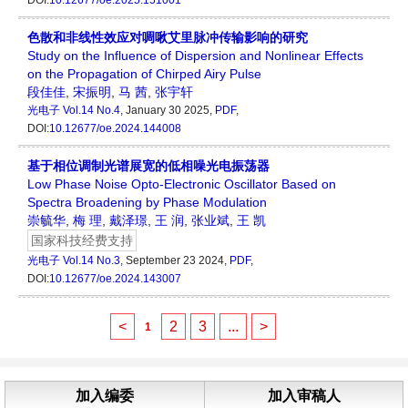
DOI:
10.12677/oe.2025.151001
色散和非线性效应对啁啾艾里脉冲传输影响的研究
Study on the Influence of Dispersion and Nonlinear Effects
on the Propagation of Chirped Airy Pulse
段佳佳
,
宋振明
,
马 茜
,
张宇轩
光电子
Vol.14 No.4
, January 30 2025,
PDF
,
DOI:
10.12677/oe.2024.144008
基于相位调制光谱展宽的低相噪光电振荡器
Low Phase Noise Opto-Electronic Oscillator Based on
Spectra Broadening by Phase Modulation
崇毓华
,
梅 理
,
戴泽璟
,
王 润
,
张业斌
,
王 凯
国家科技经费支持
光电子
Vol.14 No.3
, September 23 2024,
PDF
,
DOI:
10.12677/oe.2024.143007
<
2
3
...
>
1
加入编委
加入审稿人