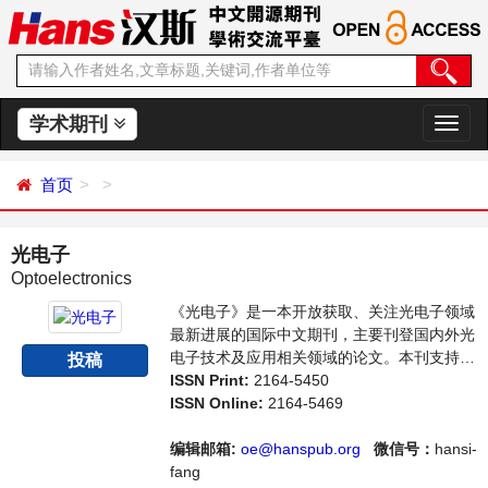
学术期刊
切
换
导
首页
航
光电子
Optoelectronics
《光电子》是一本开放获取、关注光电子领域
最新进展的国际中文期刊，主要刊登国内外光
电子技术及应用相关领域的论文。本刊支持思
投稿
想创新、学术创新，倡导科学，繁荣学术，集
ISSN Print:
2164-5450
学术性、思想性为一体，旨在给世界范围内的
ISSN Online:
2164-5469
科学家、学者、科研人员提供一个传播、分享
和讨论光电子领域内不同方向问题与发展的交
编辑邮箱:
oe@hanspub.org
微信号：
hansi-
流平台。
fang