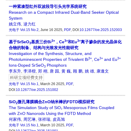
一种紧凑型红外双波段导引头光学系统研究
Research on a Compact Infrared Dual-Band Seeker Optical
System
姚立伟
,
逯力红
光电子
Vol.15 No.2
, June 16 2025,
PDF
, DOI:
10.12677/oe.2025.152003
3+
3+
3+
基于SrSeO
基质三价Bi
，Ce
和Eu
离子掺杂的发光晶体化
3
合物的制备、结构与光致发光性能研究
Investigation of the Synthesis, Structure, and
3+
3+
3+
Photoluminescent Properties of Trivalent Bi
, Ce
and Eu
Ions-Doped SrSeO
Phosphors
3
李东升
,
李泽楷
,
郑 栩
,
唐 园
,
黄 巍
,
顾 鹏
,
姚 雄
,
康逢文
科研立项经费支持
光电子
Vol.15 No.1
, March 26 2025,
PDF
,
DOI:
10.12677/oe.2025.151002
SiO
微孔薄膜耦合ZnO纳米棒的FDTD模拟研究
2
The Simulation Study of SiO₂ Mesoporous Films Coupled
with ZnO Nanorods Using the FDTD Method
何家伟
,
周艺琳
,
张祥瑞
,
皮高旭
光电子
Vol.15 No.1
, March 10 2025,
PDF
,