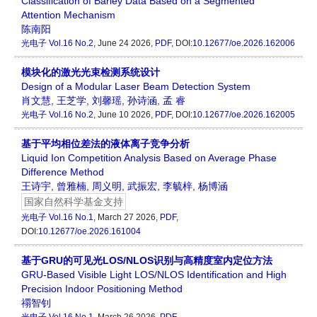
Classification of Barley Data Based on a Segmented
Attention Mechanism
陈南阳
光电子
Vol.16 No.2
, June 24 2026,
PDF
, DOI:
10.12677/oe.2026.162006
模块化的激光光束检测系统设计
Design of a Modular Laser Beam Detection System
肖文慧
,
王芝学
,
刘馨瑶
,
孙诗涵
,
孟 睿
光电子
Vol.16 No.2
, June 10 2026,
PDF
, DOI:
10.12677/oe.2026.162005
基于平均相位差法的液体离子竞争分析
Liquid Ion Competition Analysis Based on Average Phase
Difference Method
王诗宇
,
曾雅楠
,
周义明
,
武振宏
,
李毓梓
,
杨博涵
国家自然科学基金支持
光电子
Vol.16 No.1
, March 27 2026,
PDF
,
DOI:
10.12677/oe.2026.161004
基于GRU的可见光LOS/NLOS识别与高精度室内定位方法
GRU-Based Visible Light LOS/NLOS Identification and High
Precision Indoor Positioning Method
禤智钊