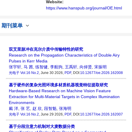
Website:
https://www.hanspub.org/journal/OE.html
期刊菜单
双艾里脉冲在克尔介质中传输特性的研究
Research on the Propagation Characteristics of Double Airy
Pulses in Kerr Media
张宇轩
,
马 茜
,
练智健
,
李航驹
,
王禹轩
,
向倬贤
,
宋振明
光电子
Vol.16 No.2
, June 30 2026,
PDF
, DOI:
10.12677/oe.2026.162008
基于硬件的复杂光照环境多材质机器视觉特征提取研究
Hardware-Based Research on Machine Vision Feature
Extraction for Multi-Material Targets in Complex Illumination
Environments
戴 洋
,
张 艺
,
赵 欣
,
段智魁
,
张海明
光电子
Vol.16 No.2
, June 29 2026,
PDF
, DOI:
10.12677/oe.2026.162007
基于分段注意力机制对大麦数据分类