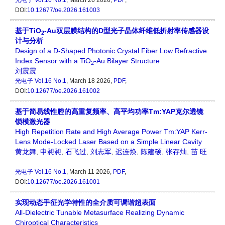
光电子
Vol.16 No.1
, March 26 2026,
PDF
,
DOI:
10.12677/oe.2026.161003
基于TiO
-Au双层膜结构的D型光子晶体纤维低折射率传感器设
2
计与分析
Design of a D-Shaped Photonic Crystal Fiber Low Refractive
Index Sensor with a TiO
-Au Bilayer Structure
2
刘震震
光电子
Vol.16 No.1
, March 18 2026,
PDF
,
DOI:
10.12677/oe.2026.161002
基于简易线性腔的高重复频率、高平均功率Tm:YAP克尔透镜
锁模激光器
High Repetition Rate and High Average Power Tm:YAP Kerr-
Lens Mode-Locked Laser Based on a Simple Linear Cavity
黄龙舞
,
申昶昶
,
石飞过
,
刘志军
,
迟连焕
,
陈建硕
,
张存灿
,
苗 旺
光电子
Vol.16 No.1
, March 11 2026,
PDF
,
DOI:
10.12677/oe.2026.161001
实现动态手征光学特性的全介质可调谐超表面
All-Dielectric Tunable Metasurface Realizing Dynamic
Chiroptical Characteristics