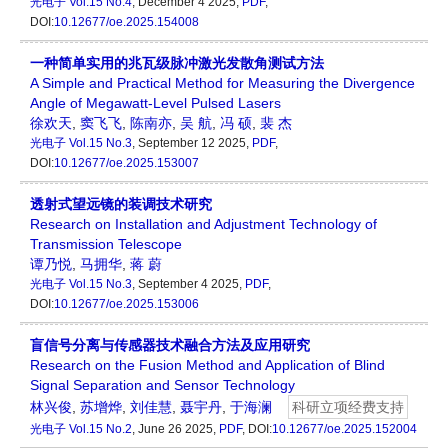
光电子
Vol.15 No.4
, December 4 2025,
PDF
,
DOI:
10.12677/oe.2025.154008
一种简单实用的兆瓦级脉冲激光发散角测试方法
A Simple and Practical Method for Measuring the Divergence
Angle of Megawatt-Level Pulsed Lasers
徐欢天
,
窦飞飞
,
陈南亦
,
吴 航
,
冯 硕
,
裴 杰
光电子
Vol.15 No.3
, September 12 2025,
PDF
,
DOI:
10.12677/oe.2025.153007
透射式望远镜的装调技术研究
Research on Installation and Adjustment Technology of
Transmission Telescope
谭乃悦
,
马拥华
,
蒋 蔚
光电子
Vol.15 No.3
, September 4 2025,
PDF
,
DOI:
10.12677/oe.2025.153006
盲信号分离与传感器技术融合方法及应用研究
Research on the Fusion Method and Application of Blind
Signal Separation and Sensor Technology
林兴俊
,
苏增烨
,
刘佳慧
,
聂宇丹
,
于海澜
科研立项经费支持
光电子
Vol.15 No.2
, June 26 2025,
PDF
, DOI:
10.12677/oe.2025.152004