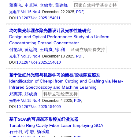
蒋豪光
,
史卓琳
,
李敏华
,
董建峰
国家自然科学基金支持
光电子
Vol.15 No.4
, December 22 2025,
PDF
,
DOI:
10.12677/oe.2025.154011
均匀聚光菲涅尔聚光器设计及光学性能研究
Design and Optical Performance Study of a Uniform
Concentrating Fresnel Concentrator
付艳华
,
黄运鸿
,
王晴岚
,
徐 利
科研立项经费支持
光电子
Vol.15 No.4
, December 18 2025,
PDF
,
DOI:
10.12677/oe.2025.154010
基于近红外光谱与机器学习的圈枝/驳枝陈皮鉴别
Identification of Chenpi from Cutting and Grafting via Near-
Infrared Spectroscopy and Machine Learning
郑惠萍
,
郑成勇
科研立项经费支持
光电子
Vol.15 No.4
, December 4 2025,
PDF
,
DOI:
10.12677/oe.2025.154009
基于SOA的可调谐环形腔光纤激光器
Tunable Ring Cavity Fiber Laser Employing SOA
石开明
,
时 敏
,
杨乐鑫