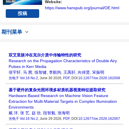
Website:
https://www.hanspub.org/journal/OE.html
投稿
期刊菜单
双艾里脉冲在克尔介质中传输特性的研究
Research on the Propagation Characteristics of Double Airy
Pulses in Kerr Media
张宇轩
,
马 茜
,
练智健
,
李航驹
,
王禹轩
,
向倬贤
,
宋振明
光电子
Vol.16 No.2
, June 30 2026,
PDF
, DOI:
10.12677/oe.2026.162008
基于硬件的复杂光照环境多材质机器视觉特征提取研究
Hardware-Based Research on Machine Vision Feature
Extraction for Multi-Material Targets in Complex Illumination
Environments
戴 洋
,
张 艺
,
赵 欣
,
段智魁
,
张海明
光电子
Vol.16 No.2
, June 29 2026,
PDF
, DOI:
10.12677/oe.2026.162007