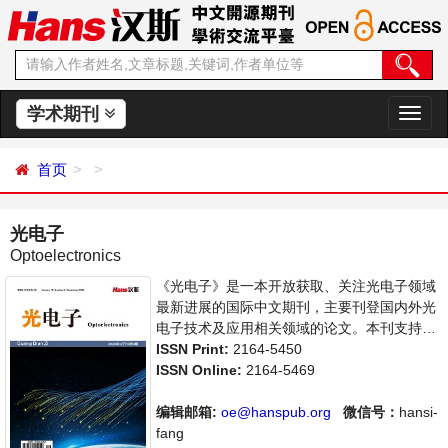
学术期刊
切
换
导
首页
航
光电子
Optoelectronics
《光电子》是一本开放获取、关注光电子领域
最新进展的国际中文期刊，主要刊登国内外光
电子技术及应用相关领域的论文。本刊支持思
想创新、学术创新，倡导科学，繁荣学术，集
ISSN Print:
2164-5450
学术性、思想性为一体，旨在给世界范围内的
ISSN Online:
2164-5469
科学家、学者、科研人员提供一个传播、分享
和讨论光电子领域内不同方向问题与发展的交
编辑邮箱:
oe@hanspub.org
微信号：
hansi-
流平台。
fang