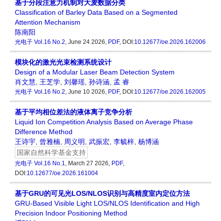
基于分段注意力机制对大麦数据分类
Classification of Barley Data Based on a Segmented
Attention Mechanism
陈南阳
光电子
Vol.16 No.2
, June 24 2026,
PDF
, DOI:
10.12677/oe.2026.162006
模块化的激光光束检测系统设计
Design of a Modular Laser Beam Detection System
肖文慧
,
王芝学
,
刘馨瑶
,
孙诗涵
,
孟 睿
光电子
Vol.16 No.2
, June 10 2026,
PDF
, DOI:
10.12677/oe.2026.162005
基于平均相位差法的液体离子竞争分析
Liquid Ion Competition Analysis Based on Average Phase
Difference Method
王诗宇
,
曾雅楠
,
周义明
,
武振宏
,
李毓梓
,
杨博涵
国家自然科学基金支持
光电子
Vol.16 No.1
, March 27 2026,
PDF
,
DOI:
10.12677/oe.2026.161004
基于GRU的可见光LOS/NLOS识别与高精度室内定位方法
GRU-Based Visible Light LOS/NLOS Identification and High
Precision Indoor Positioning Method