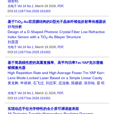
禤智钊
光电子
Vol.16 No.1
, March 26 2026,
PDF
,
DOI:
10.12677/oe.2026.161003
基于TiO
-Au双层膜结构的D型光子晶体纤维低折射率传感器设
2
计与分析
Design of a D-Shaped Photonic Crystal Fiber Low Refractive
Index Sensor with a TiO
-Au Bilayer Structure
2
刘震震
光电子
Vol.16 No.1
, March 18 2026,
PDF
,
DOI:
10.12677/oe.2026.161002
基于简易线性腔的高重复频率、高平均功率Tm:YAP克尔透镜
锁模激光器
High Repetition Rate and High Average Power Tm:YAP Kerr-
Lens Mode-Locked Laser Based on a Simple Linear Cavity
黄龙舞
,
申昶昶
,
石飞过
,
刘志军
,
迟连焕
,
陈建硕
,
张存灿
,
苗 旺
光电子
Vol.16 No.1
, March 11 2026,
PDF
,
DOI:
10.12677/oe.2026.161001
实现动态手征光学特性的全介质可调谐超表面
All-Dielectric Tunable Metasurface Realizing Dynamic