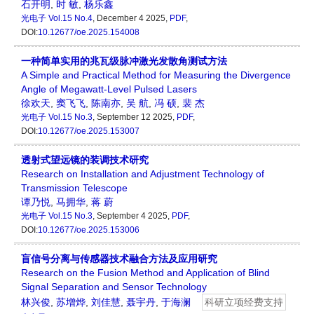
石开明
,
时 敏
,
杨乐鑫
光电子
Vol.15 No.4
, December 4 2025,
PDF
,
DOI:
10.12677/oe.2025.154008
一种简单实用的兆瓦级脉冲激光发散角测试方法
A Simple and Practical Method for Measuring the Divergence
Angle of Megawatt-Level Pulsed Lasers
徐欢天
,
窦飞飞
,
陈南亦
,
吴 航
,
冯 硕
,
裴 杰
光电子
Vol.15 No.3
, September 12 2025,
PDF
,
DOI:
10.12677/oe.2025.153007
透射式望远镜的装调技术研究
Research on Installation and Adjustment Technology of
Transmission Telescope
谭乃悦
,
马拥华
,
蒋 蔚
光电子
Vol.15 No.3
, September 4 2025,
PDF
,
DOI:
10.12677/oe.2025.153006
盲信号分离与传感器技术融合方法及应用研究
Research on the Fusion Method and Application of Blind
Signal Separation and Sensor Technology
林兴俊
,
苏增烨
,
刘佳慧
,
聂宇丹
,
于海澜
科研立项经费支持