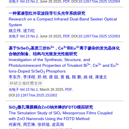
光电子
Vol.15 No.2
, June 26 2025,
PDF
, DOI:
10.12677/oe.2025.152004
一种紧凑型红外双波段导引头光学系统研究
Research on a Compact Infrared Dual-Band Seeker Optical
System
姚立伟
,
逯力红
光电子
Vol.15 No.2
, June 16 2025,
PDF
, DOI:
10.12677/oe.2025.152003
3+
3+
3+
基于SrSeO
基质三价Bi
，Ce
和Eu
离子掺杂的发光晶体化
3
合物的制备、结构与光致发光性能研究
Investigation of the Synthesis, Structure, and
3+
3+
3+
Photoluminescent Properties of Trivalent Bi
, Ce
and Eu
Ions-Doped SrSeO
Phosphors
3
李东升
,
李泽楷
,
郑 栩
,
唐 园
,
黄 巍
,
顾 鹏
,
姚 雄
,
康逢文
科研立项经费支持
光电子
Vol.15 No.1
, March 26 2025,
PDF
,
DOI:
10.12677/oe.2025.151002
SiO
微孔薄膜耦合ZnO纳米棒的FDTD模拟研究
2
The Simulation Study of SiO₂ Mesoporous Films Coupled
with ZnO Nanorods Using the FDTD Method
何家伟
,
周艺琳
,
张祥瑞
,
皮高旭