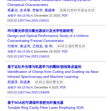
Chiroptical Characteristics
蒋豪光
,
史卓琳
,
李敏华
,
董建峰
国家自然科学基金支持
光电子
Vol.15 No.4
, December 22 2025,
PDF
,
DOI:
10.12677/oe.2025.154011
均匀聚光菲涅尔聚光器设计及光学性能研究
Design and Optical Performance Study of a Uniform
Concentrating Fresnel Concentrator
付艳华
,
黄运鸿
,
王晴岚
,
徐 利
科研立项经费支持
光电子
Vol.15 No.4
, December 18 2025,
PDF
,
DOI:
10.12677/oe.2025.154010
基于近红外光谱与机器学习的圈枝/驳枝陈皮鉴别
Identification of Chenpi from Cutting and Grafting via Near-
Infrared Spectroscopy and Machine Learning
郑惠萍
,
郑成勇
科研立项经费支持
光电子
Vol.15 No.4
, December 4 2025,
PDF
,
DOI:
10.12677/oe.2025.154009
基于SOA的可调谐环形腔光纤激光器
Tunable Ring Cavity Fiber Laser Employing SOA