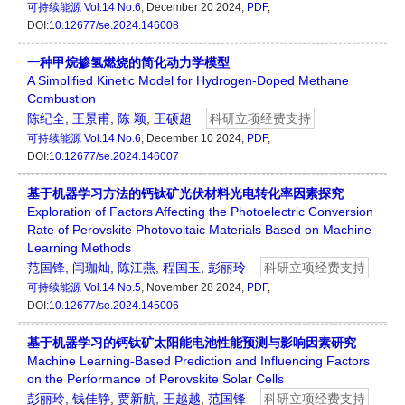
可持续能源
Vol.14 No.6
, December 20 2024,
PDF
,
DOI:
10.12677/se.2024.146008
一种甲烷掺氢燃烧的简化动力学模型
A Simplified Kinetic Model for Hydrogen-Doped Methane
Combustion
陈纪全
,
王景甫
,
陈 颖
,
王硕超
科研立项经费支持
可持续能源
Vol.14 No.6
, December 10 2024,
PDF
,
DOI:
10.12677/se.2024.146007
基于机器学习方法的钙钛矿光伏材料光电转化率因素探究
Exploration of Factors Affecting the Photoelectric Conversion
Rate of Perovskite Photovoltaic Materials Based on Machine
Learning Methods
范国锋
,
闫珈灿
,
陈江燕
,
程国玉
,
彭丽玲
科研立项经费支持
可持续能源
Vol.14 No.5
, November 28 2024,
PDF
,
DOI:
10.12677/se.2024.145006
基于机器学习的钙钛矿太阳能电池性能预测与影响因素研究
Machine Learning-Based Prediction and Influencing Factors
on the Performance of Perovskite Solar Cells
彭丽玲
,
钱佳静
,
贾新航
,
王越越
,
范国锋
科研立项经费支持