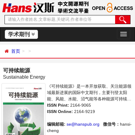
学术期刊
切
换
导
首页
航
可持续能源
Sustainable Energy
《可持续能源》是一本开放获取、关注能源领
域最新进展的国际中文期刊，主要刊登太阳
能、风能、水能、沼气能等各种能源可持续发
展研究，以及能源与经济、环境、政策等关系
ISSN Print:
2164-9065
的学术论文和成果评述。本刊集学术性、思想
ISSN Online:
2164-9219
性为一体，支持思想创新、学术创新，倡导科
学并致力于学术的繁荣，旨在给世界范围内的
编辑邮箱:
se@hanspub.org
微信号：
hansi-
能源研究者、能源工作者等研究并关注能源发
cheng