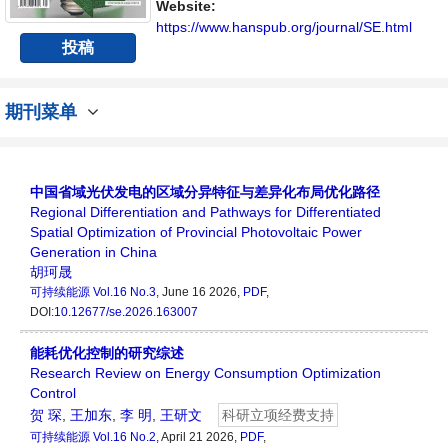
展的人员提供一个传播、分享和讨论能源持续
Website:
性发展的交流平台。
https://www.hanspub.org/journal/SE.html
投稿
期刊菜单
中国省域光伏发电的区域分异特征与差异化布局优化路径
Regional Differentiation and Pathways for Differentiated
Spatial Optimization of Provincial Photovoltaic Power
Generation in China
胡珂晟
可持续能源
Vol.16 No.3
, June 16 2026,
PDF
,
DOI:
10.12677/se.2026.163007
能耗优化控制的研究综述
Research Review on Energy Consumption Optimization
Control
贺 琛
,
王加东
,
李 明
,
王研文
科研立项经费支持
可持续能源
Vol.16 No.2
, April 21 2026,
PDF
,