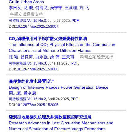
Guilin Urban Areas
李日发
,
龙 鹏
,
何海龙
,
吴宁宁
,
王薪理
,
刘 飞
科研立项经费支持
可持续能源
Vol.15 No.3
, June 27 2025,
PDF
,
DOI:
10.12677/se.2025.153007
CO
物理作用对甲烷扩散火焰燃烧特性影响
2
The Influence of CO
Physical Effects on the Combustion
2
Characteristics of Methane Diffusion Flames
陈 颖
,
吕良海
,
白永强
,
姚 伟
,
王景甫
科研立项经费支持
可持续能源
Vol.15 No.3
, June 11 2025,
PDF
,
DOI:
10.12677/se.2025.153006
粪便集约化发电装置设计
Design of Intensive Faeces Power Generation Device
周志豪
,
孟令启
可持续能源
Vol.15 No.2
, April 24 2025,
PDF
,
DOI:
10.12677/se.2025.152005
缝洞型地层漏失机理及井漏数值模拟研究进展
Research Advances in Lost Circulation Mechanisms and
Numerical Simulation of Fracture-Vuggy Formations