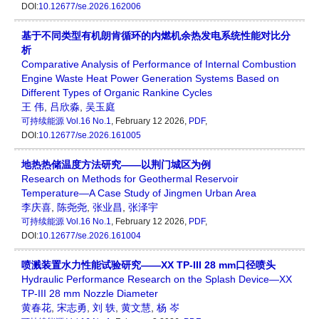
DOI:
10.12677/se.2026.162006
基于不同类型有机朗肯循环的内燃机余热发电系统性能对比分
析
Comparative Analysis of Performance of Internal Combustion
Engine Waste Heat Power Generation Systems Based on
Different Types of Organic Rankine Cycles
王 伟
,
吕欣淼
,
吴玉庭
可持续能源
Vol.16 No.1
, February 12 2026,
PDF
,
DOI:
10.12677/se.2026.161005
地热热储温度方法研究——以荆门城区为例
Research on Methods for Geothermal Reservoir
Temperature—A Case Study of Jingmen Urban Area
李庆喜
,
陈尧尧
,
张业昌
,
张泽宇
可持续能源
Vol.16 No.1
, February 12 2026,
PDF
,
DOI:
10.12677/se.2026.161004
喷溅装置水力性能试验研究——XX TP-III 28 mm口径喷头
Hydraulic Performance Research on the Splash Device—XX
TP-III 28 mm Nozzle Diameter
黄春花
,
宋志勇
,
刘 轶
,
黄文慧
,
杨 岑