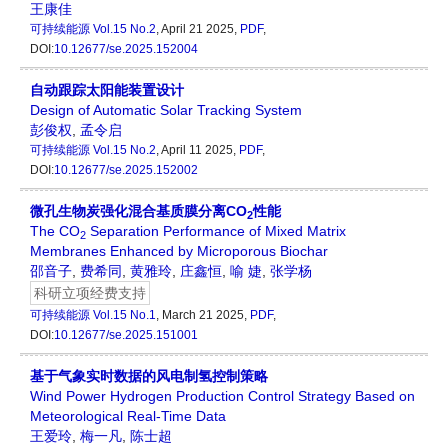
王康佳
可持续能源
Vol.15 No.2
, April 21 2025,
PDF
,
DOI:
10.12677/se.2025.152004
自动跟踪太阳能装置设计
Design of Automatic Solar Tracking System
彭俊权
,
孟令启
可持续能源
Vol.15 No.2
, April 11 2025,
PDF
,
DOI:
10.12677/se.2025.152002
微孔生物炭强化混合基质膜分离CO
性能
2
The CO
Separation Performance of Mixed Matrix
2
Membranes Enhanced by Microporous Biochar
邵音子
,
费希同
,
黄雅玲
,
庄鑫恒
,
喻 婕
,
张学杨
科研立项经费支持
可持续能源
Vol.15 No.1
, March 21 2025,
PDF
,
DOI:
10.12677/se.2025.151001
基于气象实时数据的风电制氢控制策略
Wind Power Hydrogen Production Control Strategy Based on
Meteorological Real-Time Data
王爱玲
,
梅一凡
,
陈士超