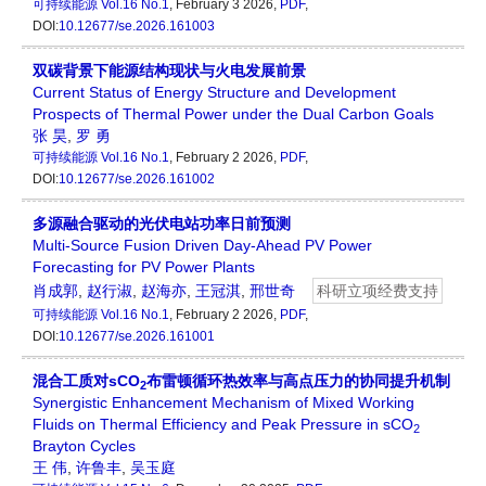
可持续能源
Vol.16 No.1
, February 3 2026,
PDF
,
DOI:
10.12677/se.2026.161003
双碳背景下能源结构现状与火电发展前景
Current Status of Energy Structure and Development
Prospects of Thermal Power under the Dual Carbon Goals
张 昊
,
罗 勇
可持续能源
Vol.16 No.1
, February 2 2026,
PDF
,
DOI:
10.12677/se.2026.161002
多源融合驱动的光伏电站功率日前预测
Multi-Source Fusion Driven Day-Ahead PV Power
Forecasting for PV Power Plants
肖成郭
,
赵行淑
,
赵海亦
,
王冠淇
,
邢世奇
科研立项经费支持
可持续能源
Vol.16 No.1
, February 2 2026,
PDF
,
DOI:
10.12677/se.2026.161001
混合工质对sCO
布雷顿循环热效率与高点压力的协同提升机制
2
Synergistic Enhancement Mechanism of Mixed Working
Fluids on Thermal Efficiency and Peak Pressure in sCO
2
Brayton Cycles
王 伟
,
许鲁丰
,
吴玉庭