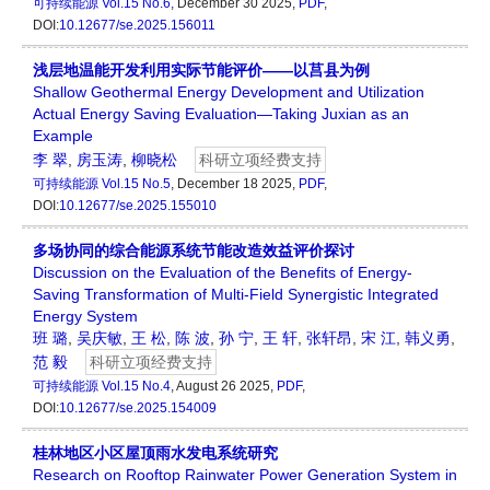
可持续能源
Vol.15 No.6
, December 30 2025,
PDF
,
DOI:
10.12677/se.2025.156011
浅层地温能开发利用实际节能评价——以莒县为例
Shallow Geothermal Energy Development and Utilization
Actual Energy Saving Evaluation—Taking Juxian as an
Example
李 翠
,
房玉涛
,
柳晓松
科研立项经费支持
可持续能源
Vol.15 No.5
, December 18 2025,
PDF
,
DOI:
10.12677/se.2025.155010
多场协同的综合能源系统节能改造效益评价探讨
Discussion on the Evaluation of the Benefits of Energy-
Saving Transformation of Multi-Field Synergistic Integrated
Energy System
班 璐
,
吴庆敏
,
王 松
,
陈 波
,
孙 宁
,
王 轩
,
张轩昂
,
宋 江
,
韩义勇
,
范 毅
科研立项经费支持
可持续能源
Vol.15 No.4
, August 26 2025,
PDF
,
DOI:
10.12677/se.2025.154009
桂林地区小区屋顶雨水发电系统研究
Research on Rooftop Rainwater Power Generation System in