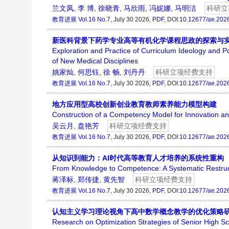
兰文凤
,
李 博
,
徐晓青
,
马欣雨
,
冯妮娜
,
马明洁
科研立
教育进展
Vol.16 No.7
, July 30 2026,
PDF
, DOI:
10.12677/ae.202
新医科背景下药学专业高等有机化学课程思政的探索与
Exploration and Practice of Curriculum Ideology and 
of New Medical Disciplines
姚家灿
,
何思钰
,
徐 畅
,
刘丹丹
科研立项经费支持
教育进展
Vol.16 No.7
, July 30 2026,
PDF
, DOI:
10.12677/ae.202
地方应用型高校创新创业教育教师素养能力模型构建
Construction of a Competency Model for Innovation and
吴云月
,
盘艳芳
科研立项经费支持
教育进展
Vol.16 No.7
, July 30 2026,
PDF
, DOI:
10.12677/ae.202
从知识到能力：AI时代高等教育人才培养的系统性重构
From Knowledge to Competence: A Systematic Restructur
蒋泽标
,
郑传捷
,
黄先智
科研立项经费支持
教育进展
Vol.16 No.7
, July 30 2026,
PDF
, DOI:
10.12677/ae.202
认知主义学习理论视角下高中数学概念教学的优化策略
Research on Optimization Strategies of Senior High S