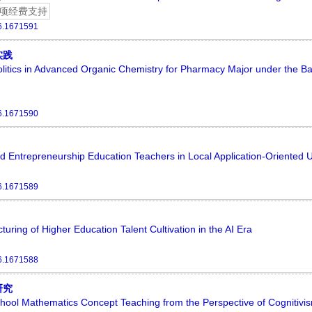
项经费支持
6.1671591
实践
Politics in Advanced Organic Chemistry for Pharmacy Major under the 
6.1671590
 Entrepreneurship Education Teachers in Local Application-Oriented Un
6.1671589
ing of Higher Education Talent Cultivation in the AI Era
6.1671588
研究
chool Mathematics Concept Teaching from the Perspective of Cognitivi