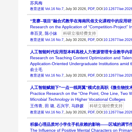
苏凤梅
教育进展
Vol.16 No.7
, July 30 2026,
PDF
, DOI:
10.12677/ae.202
“竞赛–项目”融合式教学在海南民俗文化课程中的应用研
Research on the Application of “Competition-Project” 
单百灵
,
陈小妹
科研立项经费支持
教育进展
Vol.16 No.7
, July 30 2026,
PDF
, DOI:
10.12677/ae.202
人工智能时代应用型本科高校人力资源管理专业教学内
Research on Teaching Content Optimization and Talen
Application-Oriented Undergraduate Institutions amid t
俞士毛
教育进展
Vol.16 No.7
, July 30 2026,
PDF
, DOI:
10.12677/ae.202
人工智能赋能下“一点一线两翼”模式在高职《微生物技
Practice Research on the “One Point, One Line, Two Wi
Microbial Technology
in Higher Vocational Colleges
王伟青
,
田 璐
,
石兴宇
,
马静媛
科研立项经费支持
教育进展
Vol.16 No.7
, July 30 2026,
PDF
, DOI:
10.12677/ae.202
积极心理品质对小学生手机依赖的影响——区域的调节
The Influence of Positive Mental Characters on Prim