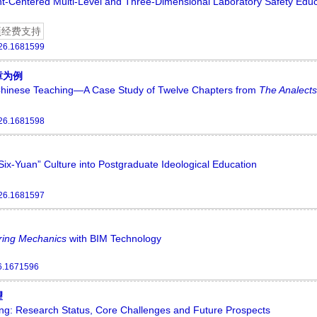
nt-Centered Multi-Level and Three-Dimensional Laboratory Safety Edu
项经费支持
26.1681599
章为例
l Chinese Teaching—A Case Study of Twelve Chapters from
The Analects
26.1681598
Six-Yuan” Culture into Postgraduate Ideological Education
26.1681597
ring Mechanics
with BIM Technology
6.1671596
望
ng: Research Status, Core Challenges and Future Prospects