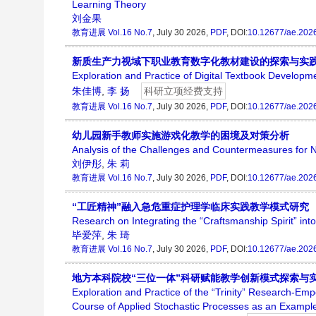
Learning Theory
刘金果
教育进展
Vol.16 No.7
, July 30 2026,
PDF
, DOI:
10.12677/ae.202
新质生产力视域下职业教育数字化教材建设的探索与实
Exploration and Practice of Digital Textbook Developme
朱佳博
,
李 扬
科研立项经费支持
教育进展
Vol.16 No.7
, July 30 2026,
PDF
, DOI:
10.12677/ae.202
幼儿园新手教师实施游戏化教学的困境及对策分析
Analysis of the Challenges and Countermeasures for
刘伊彤
,
朱 莉
教育进展
Vol.16 No.7
, July 30 2026,
PDF
, DOI:
10.12677/ae.202
“工匠精神”融入急危重症护理学临床实践教学模式研究
Research on Integrating the “Craftsmanship Spirit” int
毕爱萍
,
朱 琦
教育进展
Vol.16 No.7
, July 30 2026,
PDF
, DOI:
10.12677/ae.202
地方本科院校“三位一体”科研赋能教学创新模式探索与
Exploration and Practice of the “Trinity” Research-E
Course of Applied Stochastic Processes as an Exampl