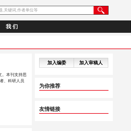
我 们
加入编委
加入审稿人
文。本刊支持思
者、科研人员
为你推荐
友情链接