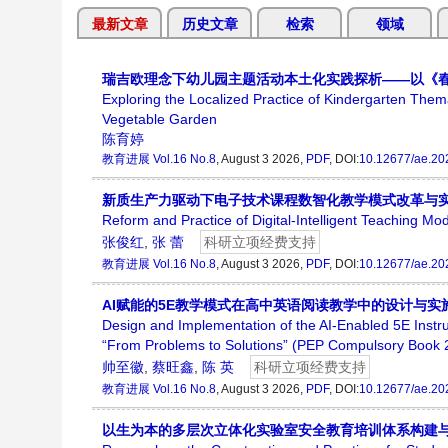
最新文章
历史文章
检索
领域
瑞吉欧理念下幼儿园主题活动本土化实践探析——以《
Exploring the Localized Practice of Kindergarten Them
Vegetable Garden
陈育婷
教育进展
Vol.16 No.8
, August 3 2026,
PDF
, DOI:
10.12677/ae.20
新质生产力驱动下电子技术课程数智化教学模式改革与
Reform and Practice of Digital-Intelligent Teaching M
张俊红
,
张 蕾
科研立项经费支持
教育进展
Vol.16 No.8
, August 3 2026,
PDF
, DOI:
10.12677/ae.20
AI赋能的5E教学模式在高中英语阅读教学中的设计与实施——以人教版
Design and Implementation of the AI-Enabled 5E Instr
“From Problems to Solutions” (PEP Compulsory Book 
帅至徽
,
蔡旺鑫
,
陈 英
科研立项经费支持
教育进展
Vol.16 No.8
, August 3 2026,
PDF
, DOI:
10.12677/ae.20
以生为本的多层次立体化实验室安全教育培训体系构建