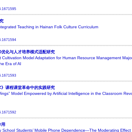
6.1671595
究
Integrated Teaching in Hainan Folk Culture Curriculum
6.1671594
容优化与人才培养模式适配研究
t Cultivation Model Adaptation for Human Resource Management Major
he Era of AI
6.1671593
术》课程课堂革命中的实践研究
ngs” Model Empowered by Artificial Intelligence in the Classroom Revo
6.1671592
作用
ary School Students’ Mobile Phone Dependence—The Moderating Effect