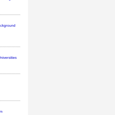
Background
iversities
sm