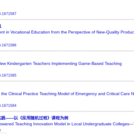
6.1671587
践
nt in Vocational Education from the Perspective of New-Quality Product
6.1671586
 New Kindergarten Teachers Implementing Game-Based Teaching
6.1671585
o the Clinical Practice Teaching Model of Emergency and Critical Care 
6.1671584
实践——以《应用随机过程》课程为例
mpowered Teaching Innovation Model in Local Undergraduate Colleges—
e