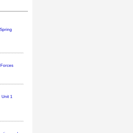
 Spring
 Forces
 Unit 1