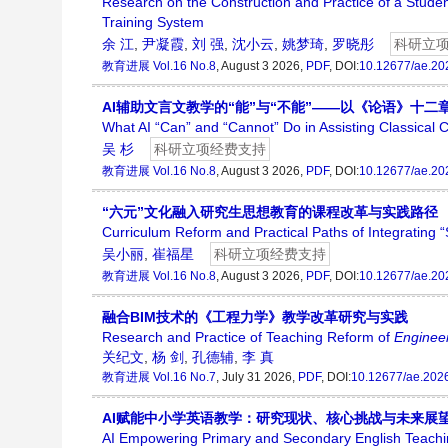
Research on the Construction and Practice of a Stude
Training System
余 江
,
尹凝霞
,
刘 强
,
沈小云
,
姚梦琦
,
罗晓彤
科研立
教育进展
Vol.16 No.8
, August 3 2026,
PDF
, DOI:
10.12677/ae.20
AI辅助文言文教学的“能”与“不能”——以《论语》十二
What AI “Can” and “Cannot” Do in Assisting Classica
吴 杉
科研立项经费支持
教育进展
Vol.16 No.8
, August 3 2026,
PDF
, DOI:
10.12677/ae.20
“六元”文化融入研究生思想教育的课程改革与实践路径
Curriculum Reform and Practical Paths of Integrating “
吴小丽
,
崔福星
科研立项经费支持
教育进展
Vol.16 No.8
, August 3 2026,
PDF
, DOI:
10.12677/ae.20
融合BIM技术的《工程力学》教学改革研究与实践
Research and Practice of Teaching Reform of
Enginee
关纪文
,
杨 剑
,
孔德辅
,
李 真
教育进展
Vol.16 No.7
, July 31 2026,
PDF
, DOI:
10.12677/ae.202
AI赋能中小学英语教学：研究现状、核心挑战与未来展
AI Empowering Primary and Secondary English Teachi