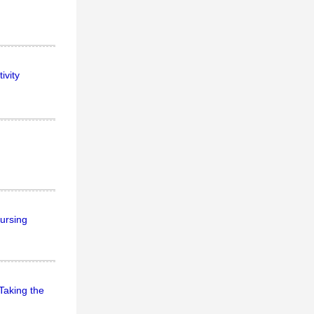
ivity
Nursing
Taking the