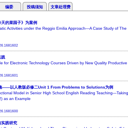
编委
投稿须知
文章处理费
春天的菜园子》为案例
atic Activities under the Reggio Emilia Approach—A Case Study of The
26.1681602
实践
ode for Electronic Technology Courses Driven by New Quality Productive
26.1681601
必修二Unit 1 From Problems to Solutions为例
uctional Model in Senior High School English Reading Teaching—Taking
2) as an Example
26.1681600
与实践研究