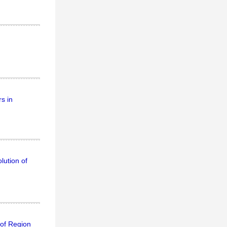
s in
lution of
 of Region