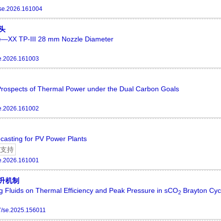
se.2026.161004
喷头
ce—XX TP-III 28 mm Nozzle Diameter
e.2026.161003
Prospects of Thermal Power under the Dual Carbon Goals
e.2026.161002
asting for PV Power Plants
支持
e.2026.161001
升机制
 Fluids on Thermal Efficiency and Peak Pressure in sCO
Brayton Cyc
2
/se.2025.156011