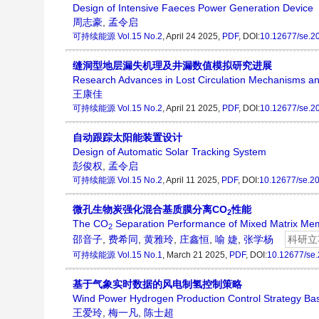
Design of Intensive Faeces Power Generation Device
周志豪
,
孟令启
可持续能源
Vol.15 No.2
, April 24 2025,
PDF
, DOI:
10.12677/se.2
缝洞型地层漏失机理及井漏数值模拟研究进展
Research Advances in Lost Circulation Mechanisms an
王康佳
可持续能源
Vol.15 No.2
, April 21 2025,
PDF
, DOI:
10.12677/se.2
自动跟踪太阳能装置设计
Design of Automatic Solar Tracking System
彭俊权
,
孟令启
可持续能源
Vol.15 No.2
, April 11 2025,
PDF
, DOI:
10.12677/se.2
微孔生物炭强化混合基质膜分离CO
性能
2
The CO
Separation Performance of Mixed Matrix Me
2
邵音子
,
费希同
,
黄雅玲
,
庄鑫恒
,
喻 婕
,
张学杨
科研立
可持续能源
Vol.15 No.1
, March 21 2025,
PDF
, DOI:
10.12677/se
基于气象实时数据的风电制氢控制策略
Wind Power Hydrogen Production Control Strategy Ba
王爱玲
,
梅一凡
,
陈士超