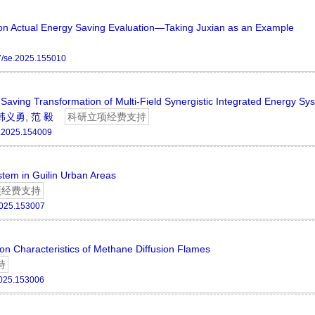
on Actual Energy Saving Evaluation—Taking Juxian as an Example
7/se.2025.155010
-Saving Transformation of Multi-Field Synergistic Integrated Energy Sy
韩义勇
,
范 毅
科研立项经费支持
.2025.154009
tem in Guilin Urban Areas
项经费支持
2025.153007
on Characteristics of Methane Diffusion Flames
持
2025.153006