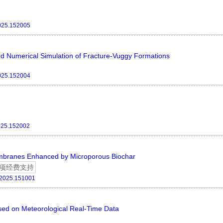
025.152005
d Numerical Simulation of Fracture-Vuggy Formations
025.152004
025.152002
mbranes Enhanced by Microporous Biochar
项经费支持
.2025.151001
sed on Meteorological Real-Time Data