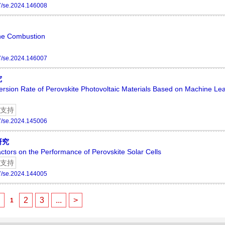
7/se.2024.146008
ane Combustion
7/se.2024.146007
究
nversion Rate of Perovskite Photovoltaic Materials Based on Machine Le
支持
7/se.2024.145006
研究
ctors on the Performance of Perovskite Solar Cells
支持
7/se.2024.144005
<
2
3
...
>
1