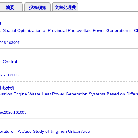
编委
投稿须知
文章处理费
径
ed Spatial Optimization of Provincial Photovoltaic Power Generation in C
2026.163007
 Control
026.162006
对比分析
bustion Engine Waste Heat Power Generation Systems Based on Differ
se.2026.161005
erature—A Case Study of Jingmen Urban Area