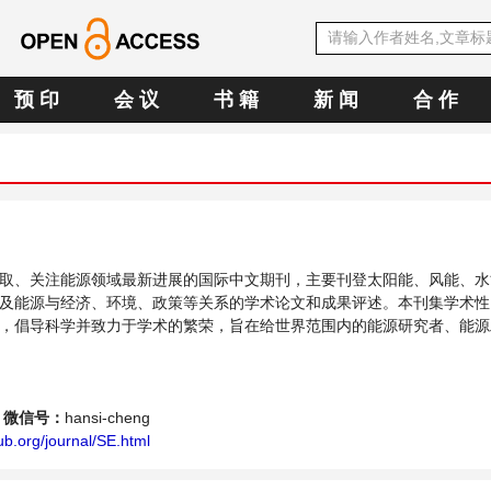
预 印
会 议
书 籍
新 闻
合 作
取、关注能源领域最新进展的国际中文期刊，主要刊登太阳能、风能、水
及能源与经济、环境、政策等关系的学术论文和成果评述。本刊集学术性
，倡导科学并致力于学术的繁荣，旨在给世界范围内的能源研究者、能源
个传播、分享和讨论能源持续性发展的交流平台。
微信号：
hansi-cheng
b.org/journal/SE.html