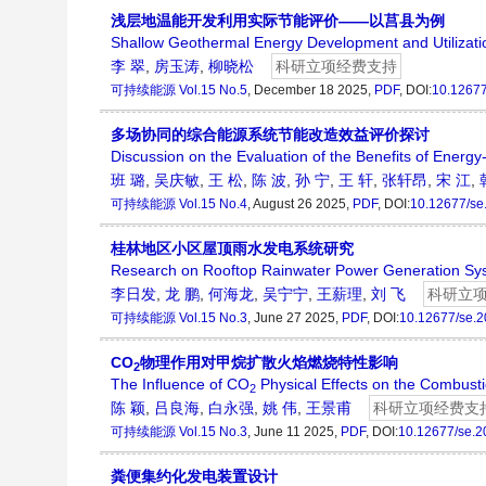
浅层地温能开发利用实际节能评价——以莒县为例
Shallow Geothermal Energy Development and Utilizati
李 翠
,
房玉涛
,
柳晓松
科研立项经费支持
可持续能源
Vol.15 No.5
, December 18 2025,
PDF
, DOI:
10.1267
多场协同的综合能源系统节能改造效益评价探讨
Discussion on the Evaluation of the Benefits of Energy
班 璐
,
吴庆敏
,
王 松
,
陈 波
,
孙 宁
,
王 轩
,
张轩昂
,
宋 江
,
可持续能源
Vol.15 No.4
, August 26 2025,
PDF
, DOI:
10.12677/se
桂林地区小区屋顶雨水发电系统研究
Research on Rooftop Rainwater Power Generation Sys
李日发
,
龙 鹏
,
何海龙
,
吴宁宁
,
王薪理
,
刘 飞
科研立
可持续能源
Vol.15 No.3
, June 27 2025,
PDF
, DOI:
10.12677/se.
CO
物理作用对甲烷扩散火焰燃烧特性影响
2
The Influence of CO
Physical Effects on the Combusti
2
陈 颖
,
吕良海
,
白永强
,
姚 伟
,
王景甫
科研立项经费支
可持续能源
Vol.15 No.3
, June 11 2025,
PDF
, DOI:
10.12677/se.
粪便集约化发电装置设计