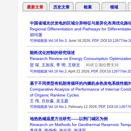
最新文章
历史文章
检索
领域
中国省域光伏发电的区域分异特征与差异化布局优化路
Regional Differentiation and Pathways for Differentiat
胡珂晟
可持续能源
Vol.16 No.3
, June 16 2026,
PDF
, DOI:
10.12677/se.
能耗优化控制的研究综述
Research Review on Energy Consumption Optimization
贺 琛
,
王加东
,
李 明
,
王研文
科研立项经费支持
可持续能源
Vol.16 No.2
, April 21 2026,
PDF
, DOI:
10.12677/se.2
基于不同类型有机朗肯循环的内燃机余热发电系统性能
Comparative Analysis of Performance of Internal Com
of Organic Rankine Cycles
王 伟
,
吕欣淼
,
吴玉庭
可持续能源
Vol.16 No.1
, February 12 2026,
PDF
, DOI:
10.12677/
地热热储温度方法研究——以荆门城区为例
Research on Methods for Geothermal Reservoir Temp
李庆喜
,
陈尧尧
,
张业昌
,
张泽宇