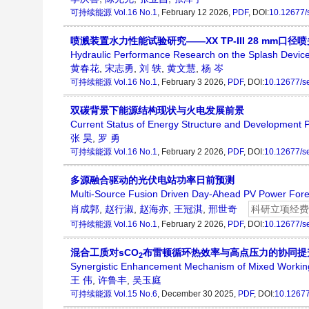
可持续能源
Vol.16 No.1
, February 12 2026,
PDF
, DOI:
10.12677/
喷溅装置水力性能试验研究——XX TP-III 28 mm口径
Hydraulic Performance Research on the Splash Devi
黄春花
,
宋志勇
,
刘 轶
,
黄文慧
,
杨 岑
可持续能源
Vol.16 No.1
, February 3 2026,
PDF
, DOI:
10.12677/s
双碳背景下能源结构现状与火电发展前景
Current Status of Energy Structure and Development 
张 昊
,
罗 勇
可持续能源
Vol.16 No.1
, February 2 2026,
PDF
, DOI:
10.12677/s
多源融合驱动的光伏电站功率日前预测
Multi-Source Fusion Driven Day-Ahead PV Power Forec
肖成郭
,
赵行淑
,
赵海亦
,
王冠淇
,
邢世奇
科研立项经费
可持续能源
Vol.16 No.1
, February 2 2026,
PDF
, DOI:
10.12677/s
混合工质对sCO
布雷顿循环热效率与高点压力的协同提
2
Synergistic Enhancement Mechanism of Mixed Working
王 伟
,
许鲁丰
,
吴玉庭
可持续能源
Vol.15 No.6
, December 30 2025,
PDF
, DOI:
10.12677