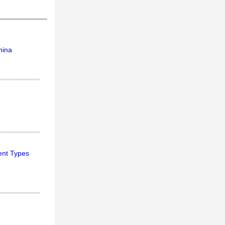
hina
ent Types