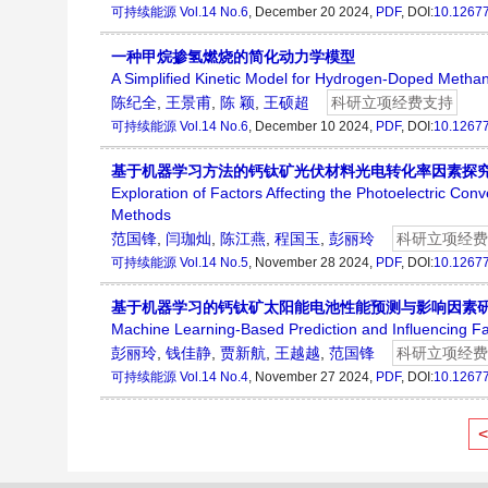
可持续能源
Vol.14 No.6
, December 20 2024,
PDF
, DOI:
10.1267
一种甲烷掺氢燃烧的简化动力学模型
A Simplified Kinetic Model for Hydrogen-Doped Meth
陈纪全
,
王景甫
,
陈 颖
,
王硕超
科研立项经费支持
可持续能源
Vol.14 No.6
, December 10 2024,
PDF
, DOI:
10.1267
基于机器学习方法的钙钛矿光伏材料光电转化率因素探
Exploration of Factors Affecting the Photoelectric Co
Methods
范国锋
,
闫珈灿
,
陈江燕
,
程国玉
,
彭丽玲
科研立项经费
可持续能源
Vol.14 No.5
, November 28 2024,
PDF
, DOI:
10.1267
基于机器学习的钙钛矿太阳能电池性能预测与影响因素
Machine Learning-Based Prediction and Influencing Fa
彭丽玲
,
钱佳静
,
贾新航
,
王越越
,
范国锋
科研立项经费
可持续能源
Vol.14 No.4
, November 27 2024,
PDF
, DOI:
10.1267