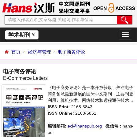
学术期刊
切
换
导
首页
经济与管理
电子商务评论
航
电子商务评论
E-Commerce Letters
《电子商务评论》是一本开放获取、关注电子
商务领域最新进展的国际中文期刊，主要刊登
利用计算机技术、网络技术和远程通信技术来
实现电子化、数字化和网络化的整个商务过程
ISSN Print:
2168-5843
的相关论文。本刊支持思想创新、学术创新，
ISSN Online:
2168-5851
倡导科学，繁荣学术，集学术性、思想性为一
体，旨在给世界范围内的科学家、学者、科研
编辑邮箱:
ecl@hanspub.org
微信号：
hans-
人员提供一个传播、分享和讨论电子商务领域
ou