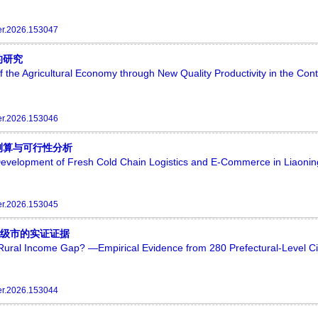
er.2026.153047
的研究
he Agricultural Economy through New Quality Productivity in the Cont
er.2026.153046
测算与可行性分析
d Development of Fresh Cold Chain Logistics and E-Commerce in Liaonin
er.2026.153045
地级市的实证证据
ral Income Gap? —Empirical Evidence from 280 Prefectural-Level Cit
er.2026.153044