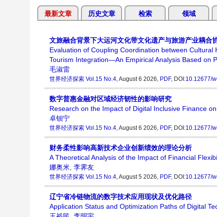
最新文章
历史文章
检索
领域
文旅融合背景下大运河文化带文化遗产与旅游产业耦合协调
Evaluation of Coupling Coordination between Cultural H
Tourism Integration—An Empirical Analysis Based on P
毛淑雷
世界经济探索
Vol.15 No.4
, August 6 2026,
PDF
, DOI:
10.12677/w
数字普惠金融对区域经济韧性的影响研究
Research on the Impact of Digital Inclusive Finance o
卓钡宁
世界经济探索
Vol.15 No.4
, August 6 2026,
PDF
, DOI:
10.12677/w
财务柔性影响高新技术企业创新绩效的理论分析
A Theoretical Analysis of the Impact of Financial Flexi
娜奥米
,
李霁友
世界经济探索
Vol.15 No.4
, August 5 2026,
PDF
, DOI:
10.12677/w
辽宁省冷链物流的数字技术应用现状及优化路径
Application Status and Optimization Paths of Digital T
王裕民
,
李明宇