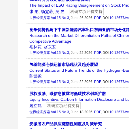
The Impact of ESG Rating Disagreement on Stock Price 
张 彤
,
杨雯蔚
,
吴 昱
科研立项经费支持
世界经济探索
Vol.15 No.3
, June 26 2026,
PDF
, DOI:
10.12677/w
竞争优势视角下中国新能源汽车出口东南亚的市场分化
Research on the Market Differentiation Paths of Chine
Competitive Advantage
毛林花
,
赵东安
世界经济探索
Vol.15 No.3
, June 22 2026,
PDF
, DOI:
10.12677/w
氢基能源仓储运输市场现状及趋势展望
Current Status and Future Trends of the Hydrogen-Ba
陈世尧
世界经济探索
Vol.15 No.3
, June 22 2026,
PDF
, DOI:
10.12677/w
股权激励、碳信息披露与低碳技术创新扩散
Equity Incentive, Carbon Information Disclosure and 
屠立鹤
科研立项经费支持
世界经济探索
Vol.15 No.3
, June 18 2026,
PDF
, DOI:
10.12677/w
安徽省农产品供应链韧性测度及对策研究