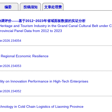
编委
投稿须知
文章处理费
评价——基于2012~2023年省域面板数据的实证分析
eritage and Tourism Industry in the Grand Canal Cultural Belt under Cu
rovincial Panel Data from 2012 to 2023
er.2026.154054
n Regional Economic Resilience
er.2026.154053
bility on Innovation Performance in High-Tech Enterprises
er.2026.154052
echnology in Cold Chain Logistics of Liaoning Province