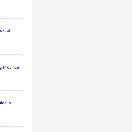
ext of
g Province
ies in