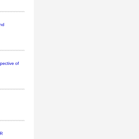
and
pective of
OR