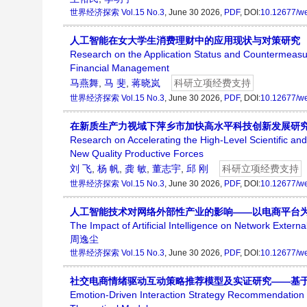
世界经济探索
Vol.15 No.3
, June 30 2026,
PDF
, DOI:
10.12677/w
人工智能在女大学生消费理财中的应用现状与对策研究
Research on the Application Status and Countermeasure
Financial Management
马燕舞
,
马 斐
,
蒋晓岚
科研立项经费支持
世界经济探索
Vol.15 No.3
, June 30 2026,
PDF
, DOI:
10.12677/w
在新质生产力视域下萍乡市加快高水平科技创新发展研
Research on Accelerating the High-Level Scientific an
New Quality Productive Forces
刘 飞
,
杨 帆
,
龚 敏
,
董志宇
,
邱 刚
科研立项经费支持
世界经济探索
Vol.15 No.3
, June 30 2026,
PDF
, DOI:
10.12677/w
人工智能技术对网络外部性产业的影响——以电商平台
The Impact of Artificial Intelligence on Network Exte
周逸尘
世界经济探索
Vol.15 No.3
, June 30 2026,
PDF
, DOI:
10.12677/w
社交电商情绪驱动互动策略推荐模型及实证研究——基于
Emotion-Driven Interaction Strategy Recommendatio