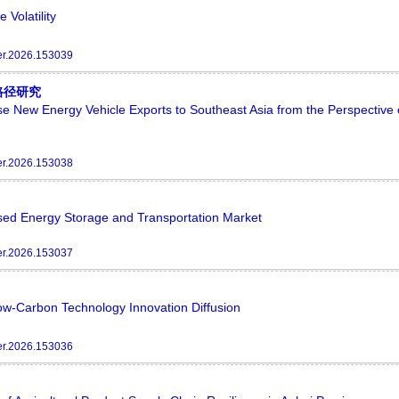
Volatility
er.2026.153039
路径研究
se New Energy Vehicle Exports to Southeast Asia from the Perspective 
er.2026.153038
sed Energy Storage and Transportation Market
er.2026.153037
Low-Carbon Technology Innovation Diffusion
er.2026.153036