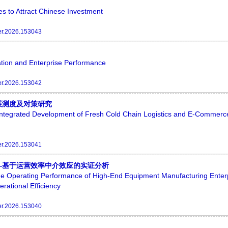
s to Attract Chinese Investment
er.2026.153043
tion and Enterprise Performance
er.2026.153042
展测度及对策研究
tegrated Development of Fresh Cold Chain Logistics and E-Commerce
er.2026.153041
—基于运营效率中介效应的实证分析
 the Operating Performance of High-End Equipment Manufacturing Ente
rational Efficiency
er.2026.153040