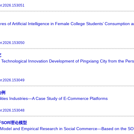
er.2026.153051
s of Artificial Intelligence in Female College Students’ Consumption 
er.2026.153050
究
d Technological Innovation Development of Pingxiang City from the Pers
er.2026.153049
为例
rnalities Industries—A Case Study of E-Commerce Platforms
er.2026.153048
SOR理论模型
n Model and Empirical Research in Social Commerce—Based on the S