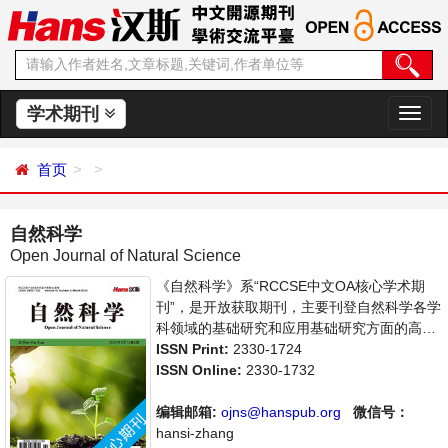
学术期刊
切
换
导
首页
航
自然科学
Open Journal of Natural Science
《自然科学》系“RCCSE中文OA核心学术期
刊”，是开放获取期刊，主要刊登自然科学各学
科领域的基础研究和应用基础研究方面的高水
平、有创造性和重要意义的最新研究成果论
ISSN Print:
2330-1724
文。本刊支持思想创新、学术创新，倡导科
ISSN Online:
2330-1732
学，繁荣学术，集学术性、思想性为一体，旨
在给世界范围内的科学家、学者、科研人员提
编辑邮箱:
ojns@hanspub.org
微信号：
供一个传播、分享和讨论自然科学领域内不同
hansi-zhang