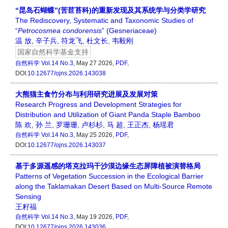
“昆岛石蝴蝶”(苦苣苔科)的重新发现及其系统学与分类学研究
The Rediscovery, Systematic and Taxonomic Studies of
“
Petrocosmea
condorensis
” (Gesneriaceae)
温 放
,
辛子兵
,
符龙飞
,
杜文长
,
韦毅刚
国家自然科学基金支持
自然科学
Vol.14 No.3
, May 27 2026,
PDF
,
DOI:
10.12677/ojns.2026.143038
大熊猫主食竹分布与利用研究进展及发展对策
Research Progress and Development Strategies for
Distribution and Utilization of Giant Panda Staple Bamboo
陈 欢
,
孙 兰
,
罗珊珊
,
卢杉杉
,
马 超
,
王正杰
,
杨瑶君
自然科学
Vol.14 No.3
, May 25 2026,
PDF
,
DOI:
10.12677/ojns.2026.143037
基于多源遥感的塔克拉玛干沙漠边缘生态屏障植被演替格局
Patterns of Vegetation Succession in the Ecological Barrier
along the Taklamakan Desert Based on Multi-Source Remote
Sensing
王籽福
自然科学
Vol.14 No.3
, May 19 2026,
PDF
,
DOI:
10.12677/ojns.2026.143036