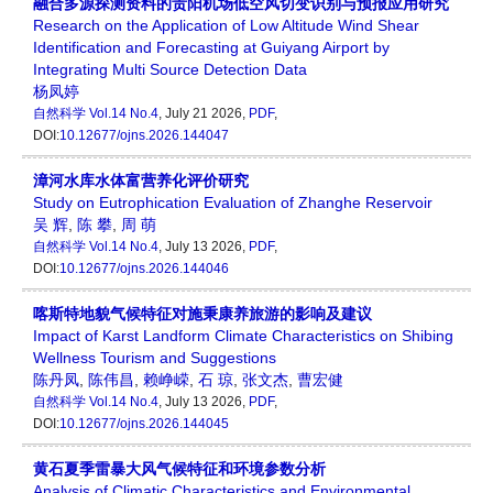
融合多源探测资料的贵阳机场低空风切变识别与预报应用研究
Research on the Application of Low Altitude Wind Shear
Identification and Forecasting at Guiyang Airport by
Integrating Multi Source Detection Data
杨凤婷
自然科学
Vol.14 No.4
, July 21 2026,
PDF
,
DOI:
10.12677/ojns.2026.144047
漳河水库水体富营养化评价研究
Study on Eutrophication Evaluation of Zhanghe Reservoir
吴 辉
,
陈 攀
,
周 萌
自然科学
Vol.14 No.4
, July 13 2026,
PDF
,
DOI:
10.12677/ojns.2026.144046
喀斯特地貌气候特征对施秉康养旅游的影响及建议
Impact of Karst Landform Climate Characteristics on Shibing
Wellness Tourism and Suggestions
陈丹凤
,
陈伟昌
,
赖峥嵘
,
石 琼
,
张文杰
,
曹宏健
自然科学
Vol.14 No.4
, July 13 2026,
PDF
,
DOI:
10.12677/ojns.2026.144045
黄石夏季雷暴大风气候特征和环境参数分析
Analysis of Climatic Characteristics and Environmental