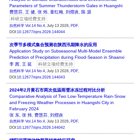
Parameters of Summer Thunderstorm Gales in Huangshi
费慧芬
,
王 健
,
张 炜
,
童红梅
,
刘熠炎
,
陈 源
科研立项经费支持
自然科学
Vol.14 No.4
, July 13 2026,
PDF
,
DOI:
10.12677/ojns.2026.144044
次季节多模式集合预测在陕西汛期降水的应用
Application Study on Subseasonal Multi-Model Ensemble
Prediction of Precipitation during Flood-Season in Shaanxi
李 茜
,
王 延
科研立项经费支持
自然科学
Vol.14 No.4
, July 13 2026,
PDF
,
DOI:
10.12677/ojns.2026.144043
2024年2月黄石市两次低温雨雪冰冻过程对比分析
Comparative Analysis of Two Low-Temperature Rain-Snow
and Freezing Weather Processes in Huangshi City in
February 2024
张 东
,
张 炜
,
费慧芬
,
刘熠炎
自然科学
Vol.14 No.4
, July 13 2026,
PDF
,
DOI:
10.12677/ojns.2026.144042