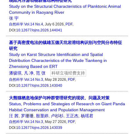
绕阳河浮游动物群落结构特征研究
Study on the Structural Characteristics of Planktonic Animal
Community in Raoyang River
张 宇
自然科学
Vol.14 No.4
, July 6 2026,
PDF
,
DOI:
10.12677/ojns.2026.144041
基于高密度电法的镇雄五德天坑岩溶结构识别与空间分布特征
研究
Study on Karst Structure Identification and Spatial
Distribution Characteristics of the Wude Tiankeng in
Zhenxiong Based on ERT
潘骏琪
,
凡 净
,
范 弢
科研立项经费支持
自然科学
Vol.14 No.3
, May 28 2026,
PDF
,
DOI:
10.12677/ojns.2026.143040
大熊猫栖息地保护与种群管理研究的现状、问题及对策
Status, Problems and Strategies of Research on Giant Panda
Habitat Conservation and Population Management
汪 茜
,
罗珊珊
,
殷显婷
,
卢杉杉
,
王正杰
,
杨瑶君
自然科学
Vol.14 No.3
, May 27 2026,
PDF
,
DOI:
10.12677/ojns.2026.143039