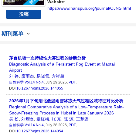
方向问题与发展的交流平台。
Website:
https://www.hanspub.org/journal/OJNS.html
投稿
期刊菜单
茅台机场一次持续性大雾过程的诊断分析
Diagnostic Analysis of a Persistent Fog Event at Maotai
Airport
刘 铮
,
廖雨杰
,
易晓雪
,
方祥超
自然科学
Vol.14 No.4
, July 29 2026,
PDF
,
DOI:
10.12677/ojns.2026.144055
2026年1月下旬湖北低温雨雪冰冻天气过程区域特征对比分析
Regional Comparative Analysis of a Low-Temperature Rain-
Snow-Freezing Process in Hubei in Late January 2026
吴 松
,
刘熠炎
,
童红梅
,
张 东
,
陈 源
,
王梦遥
自然科学
Vol.14 No.4
, July 28 2026,
PDF
,
DOI:
10.12677/ojns.2026.144054