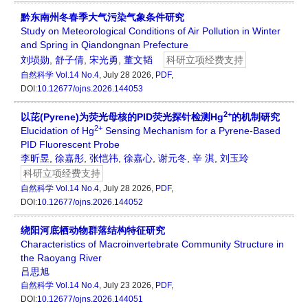
黔东南州冬春季大气污染气象条件研究
Study on Meteorological Conditions of Air Pollution in Winter
and Spring in Qiandongnan Prefecture
刘埙勋
,
舒子倩
,
宋光勇
,
董文韬
科研立项经费支持
自然科学
Vol.14 No.4
, July 28 2026,
PDF
,
DOI:
10.12677/ojns.2026.144053
2+
以芘(Pyrene)为荧光母核的PID荧光探针检测Hg
的机制研究
2+
Elucidation of Hg
Sensing Mechanism for a Pyrene-Based
PID Fluorescent Probe
李昕昱
,
徐嘉彤
,
张恺祎
,
徐嘉心
,
谢元冬
,
辛 淇
,
刘玉玲
科研立项经费支持
自然科学
Vol.14 No.4
, July 28 2026,
PDF
,
DOI:
10.12677/ojns.2026.144052
绕阳河底栖动物群落结构特征研究
Characteristics of Macroinvertebrate Community Structure in
the Raoyang River
吕思旭
自然科学
Vol.14 No.4
, July 23 2026,
PDF
,
DOI:
10.12677/ojns.2026.144051