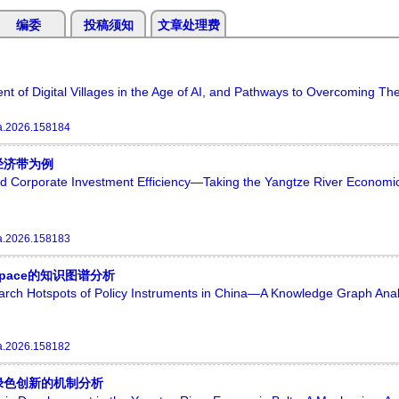
编委
投稿须知
文章处理费
ment of Digital Villages in the Age of AI, and Pathways to Overcoming T
a.2026.158184
经济带为例
and Corporate Investment Efficiency—Taking the Yangtze River Economic
a.2026.158183
pace的知识图谱分析
earch Hotspots of Policy Instruments in China—A Knowledge Graph Ana
a.2026.158182
绿色创新的机制分析