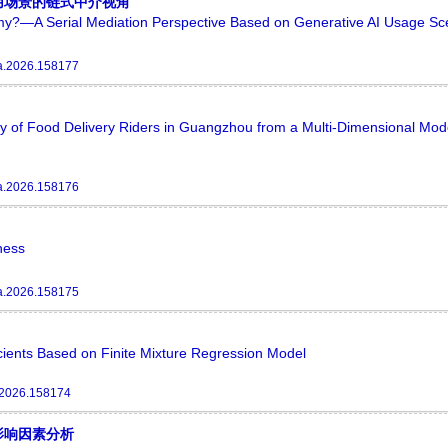
用场景的链式中介视角
omy?—A Serial Mediation Perspective Based on Generative AI Usage Sc
a.2026.158177
y of Food Delivery Riders in Guangzhou from a Multi-Dimensional Mod
a.2026.158176
ness
a.2026.158175
ficients Based on Finite Mixture Regression Model
.2026.158174
影响因素分析