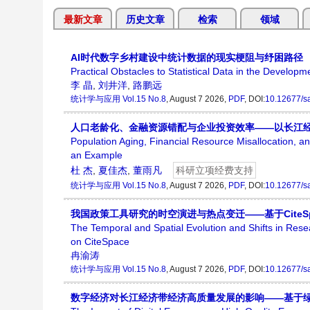
最新文章
历史文章
检索
领域
AI时代数字乡村建设中统计数据的现实梗阻与纾困路径
Practical Obstacles to Statistical Data in the Develop
李 晶
,
刘井洋
,
路鹏远
统计学与应用
Vol.15 No.8
, August 7 2026,
PDF
, DOI:
10.12677/s
人口老龄化、金融资源错配与企业投资效率——以长江
Population Aging, Financial Resource Misallocation, 
an Example
杜 杰
,
夏佳杰
,
董雨凡
科研立项经费支持
统计学与应用
Vol.15 No.8
, August 7 2026,
PDF
, DOI:
10.12677/s
我国政策工具研究的时空演进与热点变迁——基于CiteS
The Temporal and Spatial Evolution and Shifts in Res
on CiteSpace
冉渝涛
统计学与应用
Vol.15 No.8
, August 7 2026,
PDF
, DOI:
10.12677/s
数字经济对长江经济带经济高质量发展的影响——基于