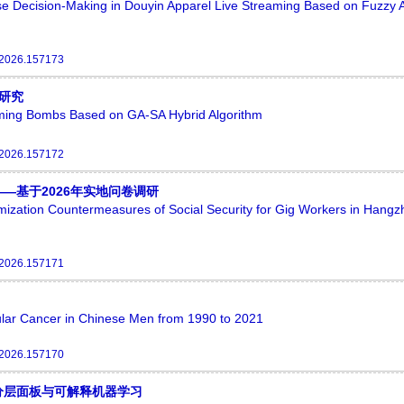
se Decision-Making in Douyin Apparel Live Streaming Based on Fuzzy A
.2026.157173
研究
ming Bombs Based on GA-SA Hybrid Algorithm
.2026.157172
—基于2026年实地问卷调研
imization Countermeasures of Social Security for Gig Workers in Han
.2026.157171
cular Cancer in Chinese Men from 1990 to 2021
.2026.157170
分层面板与可解释机器学习