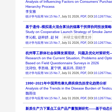
Analysis of Influencing Factors on Consumers’ Purcha
Hierarchy Process
李安雅
统计学与应用
Vol.15 No.7
, July 31 2026,
PDF
, DOI:
10.12677/sa
基于遗传–模拟退火混合算法的烟幕干扰弹协同投放策略
Study on Cooperative Launch Strategy of Smoke Jam
李沁航
,
赵梓妤
,
赵 轲
科研立项经费支持
统计学与应用
Vol.15 No.7
, July 31 2026,
PDF
, DOI:
10.12677/sa
杭州零工群体社会保障发展现状、问题及优化对策研究—
Research on the Current Situation, Problems and Opt
Based on Field Questionnaire Surveys in 2026
沈诗怡
,
李胜格
,
夏宁骋
,
戴辰祎
,
田昉于
统计学与应用
Vol.15 No.7
, July 31 2026,
PDF
, DOI:
10.12677/sa
1990~2021年中国男性睾丸癌疾病负担变化趋势分析
Analysis of the Trends in the Disease Burden of Testi
魏雨佳
统计学与应用
Vol.15 No.7
, July 31 2026,
PDF
, DOI:
10.12677/sa
新质生产力下重点工业产品产量预测研究——基于动态