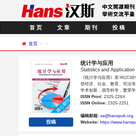
首 页
文 章
期 刊
投 稿
首页
统计学与应用
Statistics and Application
《统计学与应用》系“RCC
登经济、社会、教育、司法等
学术创新，倡导科学，繁荣学
传播、分享和讨论统计学领域
ISSN Print:
2325-226X
ISSN Online:
2325-2251
编辑邮箱:
sa@hanspub.org
投稿
Website:
https://www.hanspu