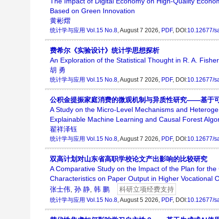
The Impact of Digital Economy on High-Quality Econ
Based on Green Innovation
黄彬熠
统计学与应用
Vol.15 No.8
, August 7 2026,
PDF
, DOI:
10.12677/s
费希尔《实验设计》统计学思想探析
An Exploration of the Statistical Thought in R. A. Fishe
胡 勇
统计学与应用
Vol.15 No.8
, August 7 2026,
PDF
, DOI:
10.12677/s
公积金提振家庭消费的微观机制与异质性研究——基于
A Study on the Micro-Level Mechanisms and Heterog
Explainable Machine Learning and Causal Forest Algo
翟祥泽钰
统计学与应用
Vol.15 No.8
, August 7 2026,
PDF
, DOI:
10.12677/s
双高计划对山东省高职学校论文产出影响的比较研究
A Comparative Study on the Impact of the Plan for the 
Characteristics on Paper Output in Higher Vocational 
张士伟
,
孙 静
,
韩 鹏
科研立项经费支持
统计学与应用
Vol.15 No.8
, August 5 2026,
PDF
, DOI:
10.12677/s