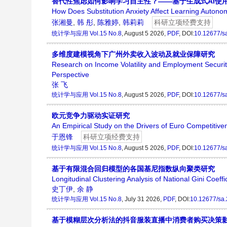
替代性焦虑如何影响学习自主性？——基于生成式AI使
How Does Substitution Anxiety Affect Learning Auton
张湘曼
,
韩 彤
,
陈雅婷
,
韩莉莉
科研立项经费支持
统计学与应用
Vol.15 No.8
, August 5 2026,
PDF
, DOI:
10.12677/s
多维度建模视角下广州外卖收入波动及就业保障研究
Research on Income Volatility and Employment Securit
Perspective
张 飞
统计学与应用
Vol.15 No.8
, August 5 2026,
PDF
, DOI:
10.12677/s
欧元竞争力驱动实证研究
An Empirical Study on the Drivers of Euro Competitive
于恩锋
科研立项经费支持
统计学与应用
Vol.15 No.8
, August 5 2026,
PDF
, DOI:
10.12677/s
基于有限混合回归模型的各国基尼指数纵向聚类研究
Longitudinal Clustering Analysis of National Gini Coef
史丁伊
,
余 静
统计学与应用
Vol.15 No.8
, July 31 2026,
PDF
, DOI:
10.12677/sa
基于模糊层次分析法的抖音服装直播中消费者购买决策