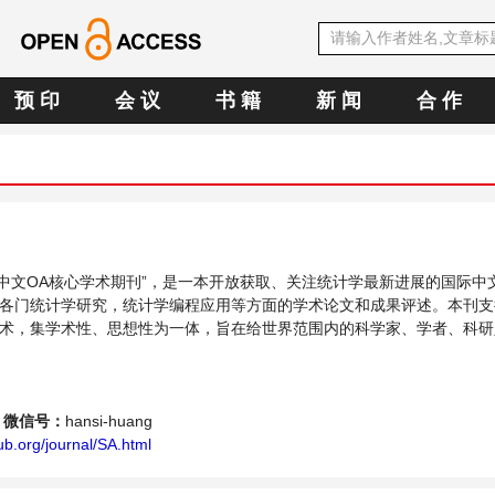
预 印
会 议
书 籍
新 闻
合 作
SE中文OA核心学术期刊”，是一本开放获取、关注统计学最新进展的国际中
各门统计学研究，统计学编程应用等方面的学术论文和成果评述。本刊支
术，集学术性、思想性为一体，旨在给世界范围内的科学家、学者、科研
内不同方向问题与发展的交流平台。
微信号：
hansi-huang
b.org/journal/SA.html