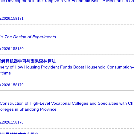
omic Development in the Yangtze River Economic Belt—A Mechanism An
a.2026.158181
r’s
The
Design
of
Experiments
a.2026.158180
可解释机器学习与因果森林算法
eneity of How Housing Provident Funds Boost Household Consumptio
rithms
a.2026.158179
Construction of High-Level Vocational Colleges and Specialties with Ch
Colleges in Shandong Province
a.2026.158178