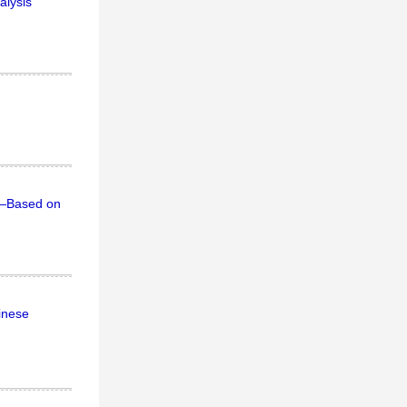
alysis
n—Based on
inese