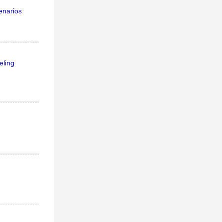
enarios
eling