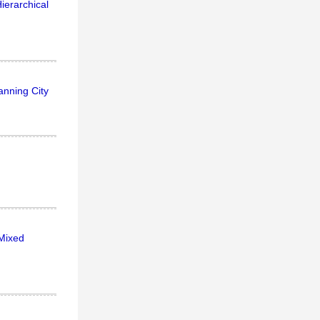
ierarchical
anning City
 Mixed