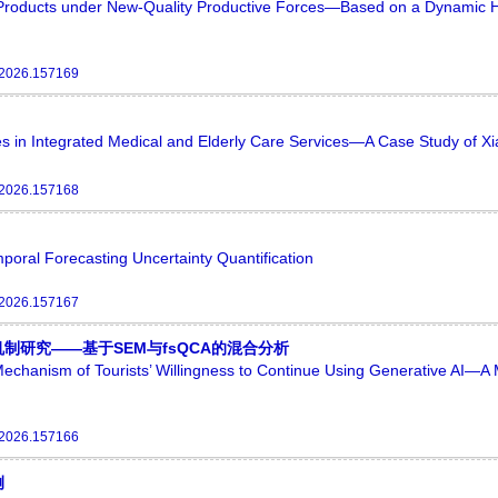
l Products under New-Quality Productive Forces—Based on a Dynamic H
.2026.157169
es in Integrated Medical and Elderly Care Services—A Case Study of Xi
.2026.157168
oral Forecasting Uncertainty Quantification
.2026.157167
制研究——基于SEM与fsQCA的混合分析
Mechanism of Tourists’ Willingness to Continue Using Generative AI—A
.2026.157166
例