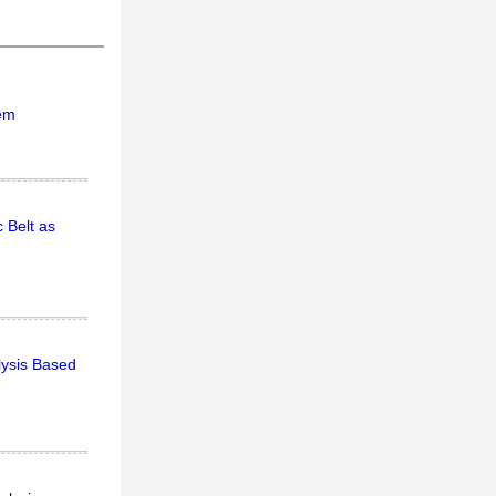
hem
 Belt as
lysis Based