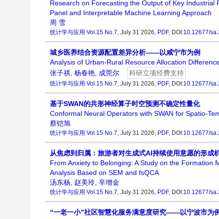
Research on Forecasting the Output of Key Industria
Panel and Interpretable Machine Learning Approach
周 雪
统计学与应用
Vol.15 No.7
, July 31 2026,
PDF
, DOI:
10.12677/sa
城乡医养结合资源配置差异分析——以咸宁市为例
Analysis of Urban-Rural Resource Allocation Differenc
张子祺
,
杨春艳
,
成莞尔
科研立项经费支持
统计学与应用
Vol.15 No.7
, July 31 2026,
PDF
, DOI:
10.12677/sa
基于SWAN的共形神经算子时空预测不确定性量化
Conformal Neural Operators with SWAN for Spatio-Temp
蔡铠旭
统计学与应用
Vol.15 No.7
, July 31 2026,
PDF
, DOI:
10.12677/sa
从焦虑到归属：旅游者对生成式AI持续使用意愿的形成机
From Anxiety to Belonging: A Study on the Formation 
Analysis Based on SEM and fsQCA
汤东杨
,
赵美玲
,
辛增金
统计学与应用
Vol.15 No.7
, July 31 2026,
PDF
, DOI:
10.12677/sa
“一老一小”社区智慧化服务满意度研究——以宁波市为