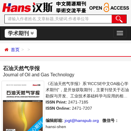
学术期刊
切
换
导
首页
航
石油天然气学报
Journal of Oil and Gas Technology
《石油天然气学报》系“RCCSE中文OA核心学
术期刊”，是开放获取期刊，主要刊登关于石油
勘探与开发、工业技术基础科学与应用的相关
学术论文和成果展示。本刊支持思想创新、学
ISSN Print:
2471-7185
术创新，倡导科学，繁荣学术，集学术性、思
ISSN Online:
2471-7207
想性为一体，旨在给世界范围内的科学家、学
者、科研人员提供一个传播、分享和讨论分析
编辑邮箱:
jogt@hanspub.org
微信号：
石油技术领域内不同方向问题与发展的交流平
hansi-shen