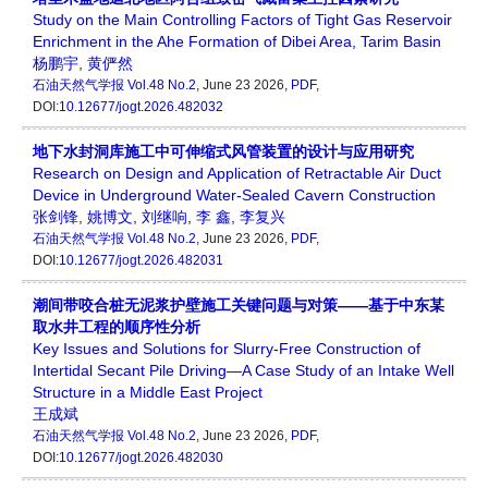
Study on the Main Controlling Factors of Tight Gas Reservoir
Enrichment in the Ahe Formation of Dibei Area, Tarim Basin
杨鹏宇
,
黄俨然
石油天然气学报
Vol.48 No.2
, June 23 2026,
PDF
,
DOI:
10.12677/jogt.2026.482032
地下水封洞库施工中可伸缩式风管装置的设计与应用研究
Research on Design and Application of Retractable Air Duct
Device in Underground Water-Sealed Cavern Construction
张剑锋
,
姚博文
,
刘继响
,
李 鑫
,
李复兴
石油天然气学报
Vol.48 No.2
, June 23 2026,
PDF
,
DOI:
10.12677/jogt.2026.482031
潮间带咬合桩无泥浆护壁施工关键问题与对策——基于中东某
取水井工程的顺序性分析
Key Issues and Solutions for Slurry-Free Construction of
Intertidal Secant Pile Driving—A Case Study of an Intake Well
Structure in a Middle East Project
王成斌
石油天然气学报
Vol.48 No.2
, June 23 2026,
PDF
,
DOI:
10.12677/jogt.2026.482030