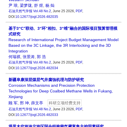
尹 琅
,
梁梦珑
,
舒 煜
,
杨 灿
石油天然气学报
Vol.48 No.2
, June 25 2026,
PDF
,
DOI:
10.12677/jogt.2026.482035
基于3“C”联动、3“环”相扣、3“维”融合的国际项目预算管理模
式研究
Research of International Project Budget Management Model
Based on the 3C Linkage, the 3R Interlocking and the 3D
Integration
何瑞祺
,
张景涛
,
郭 浩
石油天然气学报
Vol.48 No.2
, June 25 2026,
PDF
,
DOI:
10.12677/jogt.2026.482034
新疆阜康深层煤层气井腐蚀机理与防护研究
Corrosion Mechanisms and Precision Protection
Technologies for Deep Coalbed Methane Wells in Fukang,
Xinjiang
顾 军
,
邢 坤
,
薛文亭
科研立项经费支持
石油天然气学报
Vol.48 No.2
, June 23 2026,
PDF
,
DOI:
10.12677/jogt.2026.482033
塔里木盆地迪北地区阿合组致密气藏富集主控因素研究