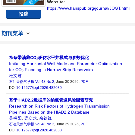
台。领域：石油地质、石油物探与测井、油田
Website:
工程、油田化学、石油机械、电子工...
https://www.hanspub.org/journal/JOGT.html
投稿
期刊菜单
窄条带油藏CO
驱仿水平井模式与参数优化
2
Imitating Horizontal Well Mode and Parameter Optimization
for CO
Flooding in Narrow‑Strip Reservoirs
2
杜文君
石油天然气学报
Vol.48 No.2
, June 30 2026,
PDF
,
DOI:
10.12677/jogt.2026.482039
基于HIAD2.2数据库的输氢管道风险因素研究
Research on Risk Factors of Hydrogen Transmission
Pipelines Based on the HIAD2.2 Database
吴禧阳
,
梁立龙
,
余钦锋
石油天然气学报
Vol.48 No.2
, June 29 2026,
PDF
,
DOI:
10.12677/jogt.2026.482038