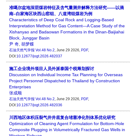
准噶尔盆地深层煤岩特征及含气量测井解释方法研究——以滴
南–白家海区块西山窑组、八道湾组煤岩为例
Characteristics of Deep Coal Rock and Logging-Based
Interpretation Method for Gas Content—A Case Study of the
Xishanyao and Badaowan Formations in the Dinan-Baijiahai
Block, Junggar Basin
尹 奇
,
胡梦蝶
石油天然气学报
Vol.48 No.2
, June 29 2026,
PDF
,
DOI:
10.12677/jogt.2026.482037
施工企业境外项目人员外派泰国个税筹划探讨
Discussion on Individual Income Tax Planning for Overseas
Project Personnel Dispatched to Thailand by Construction
Enterprises
张成顺
石油天然气学报
Vol.48 No.2
, June 29 2026,
PDF
,
DOI:
10.12677/jogt.2026.482036
川西地区体积压裂气井井底复合堵塞净化剂体系优化研究
Optimization of Cleaning Agent Formulation for Bottom-Hole
Composite Plugging in Volumetrically Fractured Gas Wells in
Western Sichuan