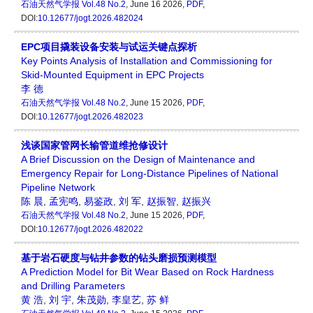
石油天然气学报
Vol.48 No.2
, June 16 2026,
PDF
,
DOI:
10.12677/jogt.2026.482024
EPC项目撬装设备安装与试运关键点探析
Key Points Analysis of Installation and Commissioning for
Skid-Mounted Equipment in EPC Projects
李 德
石油天然气学报
Vol.48 No.2
, June 15 2026,
PDF
,
DOI:
10.12677/jogt.2026.482023
浅谈国家管网长输管道维抢修设计
A Brief Discussion on the Design of Maintenance and
Emergency Repair for Long-Distance Pipelines of National
Pipeline Network
陈 晨
,
孟宪鸣
,
易鉴政
,
刘 军
,
赵振智
,
赵振兴
石油天然气学报
Vol.48 No.2
, June 15 2026,
PDF
,
DOI:
10.12677/jogt.2026.482022
基于岩石硬度与钻井参数的钻头磨损预测模型
A Prediction Model for Bit Wear Based on Rock Hardness
and Drilling Parameters
黄 浩
,
刘 宇
,
朱茂勋
,
李皇艺
,
苏 鲜