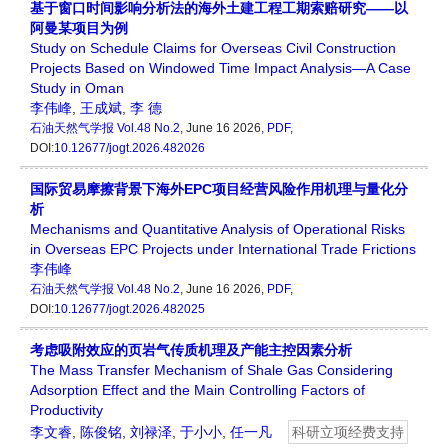
基于窗口时间影响分析法的海外土建工程工期索赔研究——以
阿曼某项目为例
Study on Schedule Claims for Overseas Civil Construction
Projects Based on Windowed Time Impact Analysis—A Case
Study in Oman
李伟峰
,
王成斌
,
李 德
石油天然气学报
Vol.48 No.2
, June 16 2026,
PDF
,
DOI:
10.12677/jogt.2026.482026
国际贸易摩擦背景下海外EPC项目经营风险作用机理与量化分
析
Mechanisms and Quantitative Analysis of Operational Risks
in Overseas EPC Projects under International Trade Frictions
李伟峰
石油天然气学报
Vol.48 No.2
, June 16 2026,
PDF
,
DOI:
10.12677/jogt.2026.482025
考虑吸附效应的页岩气传质机理及产能主控因素分析
The Mass Transfer Mechanism of Shale Gas Considering
Adsorption Effect and the Main Controlling Factors of
Productivity
李文睿
,
陈俊铭
,
刘禄泽
,
于小小
,
任一凡
科研立项经费支持