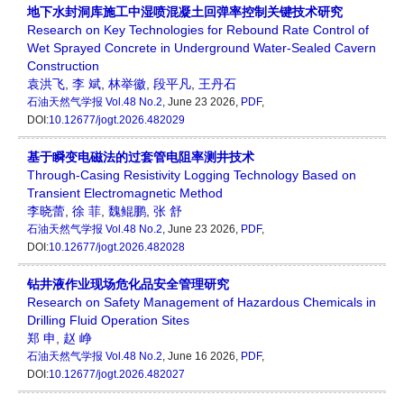
地下水封洞库施工中湿喷混凝土回弹率控制关键技术研究
Research on Key Technologies for Rebound Rate Control of
Wet Sprayed Concrete in Underground Water-Sealed Cavern
Construction
袁洪飞
,
李 斌
,
林举徽
,
段平凡
,
王丹石
石油天然气学报
Vol.48 No.2
, June 23 2026,
PDF
,
DOI:
10.12677/jogt.2026.482029
基于瞬变电磁法的过套管电阻率测井技术
Through-Casing Resistivity Logging Technology Based on
Transient Electromagnetic Method
李晓蕾
,
徐 菲
,
魏鲲鹏
,
张 舒
石油天然气学报
Vol.48 No.2
, June 23 2026,
PDF
,
DOI:
10.12677/jogt.2026.482028
钻井液作业现场危化品安全管理研究
Research on Safety Management of Hazardous Chemicals in
Drilling Fluid Operation Sites
郑 申
,
赵 峥
石油天然气学报
Vol.48 No.2
, June 16 2026,
PDF
,
DOI:
10.12677/jogt.2026.482027