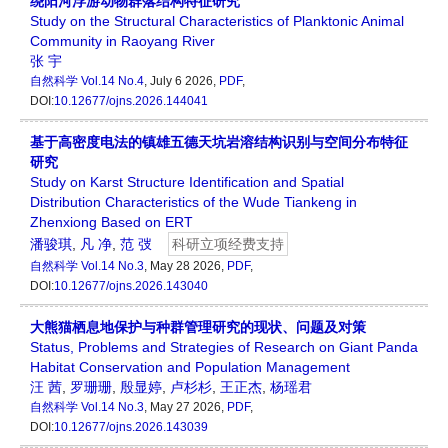
绕阳河浮游动物群落结构特征研究
Study on the Structural Characteristics of Planktonic Animal
Community in Raoyang River
张 宇
自然科学
Vol.14 No.4
, July 6 2026,
PDF
,
DOI:
10.12677/ojns.2026.144041
基于高密度电法的镇雄五德天坑岩溶结构识别与空间分布特征
研究
Study on Karst Structure Identification and Spatial
Distribution Characteristics of the Wude Tiankeng in
Zhenxiong Based on ERT
潘骏琪
,
凡 净
,
范 弢
科研立项经费支持
自然科学
Vol.14 No.3
, May 28 2026,
PDF
,
DOI:
10.12677/ojns.2026.143040
大熊猫栖息地保护与种群管理研究的现状、问题及对策
Status, Problems and Strategies of Research on Giant Panda
Habitat Conservation and Population Management
汪 茜
,
罗珊珊
,
殷显婷
,
卢杉杉
,
王正杰
,
杨瑶君
自然科学
Vol.14 No.3
, May 27 2026,
PDF
,
DOI:
10.12677/ojns.2026.143039