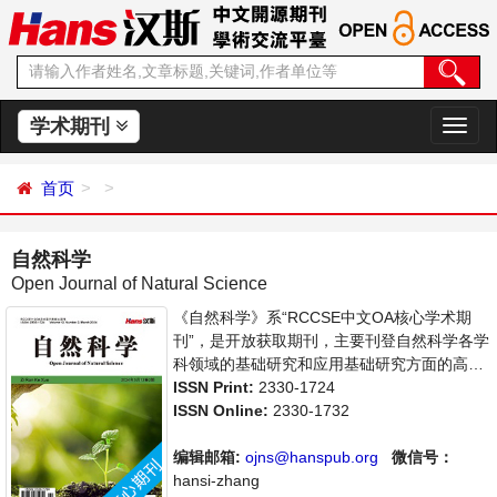
学术期刊
切
换
导
首页
航
自然科学
Open Journal of Natural Science
《自然科学》系“RCCSE中文OA核心学术期
刊”，是开放获取期刊，主要刊登自然科学各学
科领域的基础研究和应用基础研究方面的高水
平、有创造性和重要意义的最新研究成果论
ISSN Print:
2330-1724
文。本刊支持思想创新、学术创新，倡导科
ISSN Online:
2330-1732
学，繁荣学术，集学术性、思想性为一体，旨
在给世界范围内的科学家、学者、科研人员提
编辑邮箱:
ojns@hanspub.org
微信号：
供一个传播、分享和讨论自然科学领域内不同
hansi-zhang