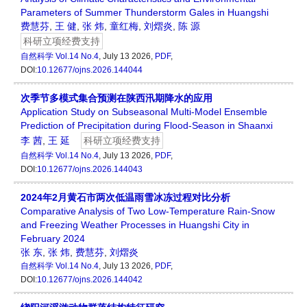
Parameters of Summer Thunderstorm Gales in Huangshi
费慧芬
,
王 健
,
张 炜
,
童红梅
,
刘熠炎
,
陈 源
科研立项经费支持
自然科学
Vol.14 No.4
, July 13 2026,
PDF
,
DOI:
10.12677/ojns.2026.144044
次季节多模式集合预测在陕西汛期降水的应用
Application Study on Subseasonal Multi-Model Ensemble
Prediction of Precipitation during Flood-Season in Shaanxi
李 茜
,
王 延
科研立项经费支持
自然科学
Vol.14 No.4
, July 13 2026,
PDF
,
DOI:
10.12677/ojns.2026.144043
2024年2月黄石市两次低温雨雪冰冻过程对比分析
Comparative Analysis of Two Low-Temperature Rain-Snow
and Freezing Weather Processes in Huangshi City in
February 2024
张 东
,
张 炜
,
费慧芬
,
刘熠炎
自然科学
Vol.14 No.4
, July 13 2026,
PDF
,
DOI:
10.12677/ojns.2026.144042