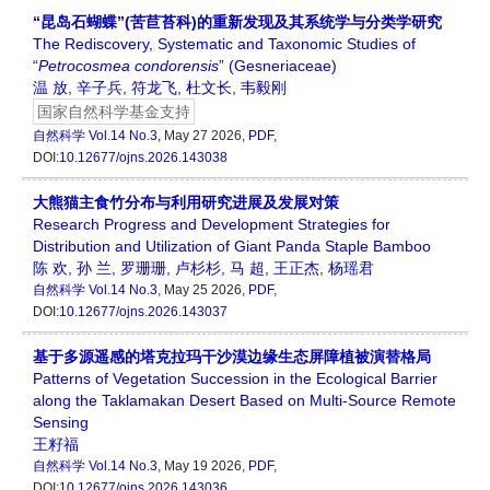
“昆岛石蝴蝶”(苦苣苔科)的重新发现及其系统学与分类学研究
The Rediscovery, Systematic and Taxonomic Studies of
“
Petrocosmea
condorensis
” (Gesneriaceae)
温 放
,
辛子兵
,
符龙飞
,
杜文长
,
韦毅刚
国家自然科学基金支持
自然科学
Vol.14 No.3
, May 27 2026,
PDF
,
DOI:
10.12677/ojns.2026.143038
大熊猫主食竹分布与利用研究进展及发展对策
Research Progress and Development Strategies for
Distribution and Utilization of Giant Panda Staple Bamboo
陈 欢
,
孙 兰
,
罗珊珊
,
卢杉杉
,
马 超
,
王正杰
,
杨瑶君
自然科学
Vol.14 No.3
, May 25 2026,
PDF
,
DOI:
10.12677/ojns.2026.143037
基于多源遥感的塔克拉玛干沙漠边缘生态屏障植被演替格局
Patterns of Vegetation Succession in the Ecological Barrier
along the Taklamakan Desert Based on Multi-Source Remote
Sensing
王籽福
自然科学
Vol.14 No.3
, May 19 2026,
PDF
,
DOI:
10.12677/ojns.2026.143036