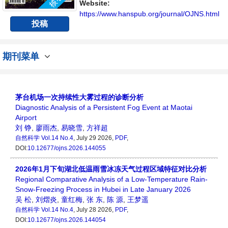
方向问题与发展的交流平台。
Website:
https://www.hanspub.org/journal/OJNS.html
投稿
期刊菜单
茅台机场一次持续性大雾过程的诊断分析
Diagnostic Analysis of a Persistent Fog Event at Maotai
Airport
刘 铮
,
廖雨杰
,
易晓雪
,
方祥超
自然科学
Vol.14 No.4
, July 29 2026,
PDF
,
DOI:
10.12677/ojns.2026.144055
2026年1月下旬湖北低温雨雪冰冻天气过程区域特征对比分析
Regional Comparative Analysis of a Low-Temperature Rain-
Snow-Freezing Process in Hubei in Late January 2026
吴 松
,
刘熠炎
,
童红梅
,
张 东
,
陈 源
,
王梦遥
自然科学
Vol.14 No.4
, July 28 2026,
PDF
,
DOI:
10.12677/ojns.2026.144054