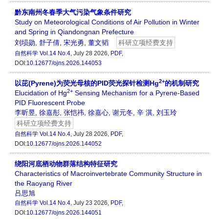
黔东南州冬春季大气污染气象条件研究
Study on Meteorological Conditions of Air Pollution in Winter
and Spring in Qiandongnan Prefecture
刘埙勋
,
舒子倩
,
宋光勇
,
董文韬
科研立项经费支持
自然科学
Vol.14 No.4
, July 28 2026,
PDF
,
DOI:
10.12677/ojns.2026.144053
2+
以芘(Pyrene)为荧光母核的PID荧光探针检测Hg
的机制研究
2+
Elucidation of Hg
Sensing Mechanism for a Pyrene-Based
PID Fluorescent Probe
李昕昱
,
徐嘉彤
,
张恺祎
,
徐嘉心
,
谢元冬
,
辛 淇
,
刘玉玲
科研立项经费支持
自然科学
Vol.14 No.4
, July 28 2026,
PDF
,
DOI:
10.12677/ojns.2026.144052
绕阳河底栖动物群落结构特征研究
Characteristics of Macroinvertebrate Community Structure in
the Raoyang River
吕思旭
自然科学
Vol.14 No.4
, July 23 2026,
PDF
,
DOI:
10.12677/ojns.2026.144051