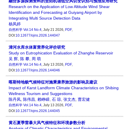
融合多源探测资料的贵阳机场低空风切变识别与预报应用研究
Research on the Application of Low Altitude Wind Shear
Identification and Forecasting at Guiyang Airport by
Integrating Multi Source Detection Data
杨凤婷
自然科学
Vol.14 No.4
, July 21 2026,
PDF
,
DOI:
10.12677/ojns.2026.144047
漳河水库水体富营养化评价研究
Study on Eutrophication Evaluation of Zhanghe Reservoir
吴 辉
,
陈 攀
,
周 萌
自然科学
Vol.14 No.4
, July 13 2026,
PDF
,
DOI:
10.12677/ojns.2026.144046
喀斯特地貌气候特征对施秉康养旅游的影响及建议
Impact of Karst Landform Climate Characteristics on Shibing
Wellness Tourism and Suggestions
陈丹凤
,
陈伟昌
,
赖峥嵘
,
石 琼
,
张文杰
,
曹宏健
自然科学
Vol.14 No.4
, July 13 2026,
PDF
,
DOI:
10.12677/ojns.2026.144045
黄石夏季雷暴大风气候特征和环境参数分析
Analysis of Climatic Characteristics and Environmental