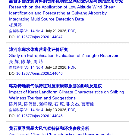
融合多源探测资料的贵阳机场低空风切变识别与预报应用研究
Research on the Application of Low Altitude Wind Shear
Identification and Forecasting at Guiyang Airport by
Integrating Multi Source Detection Data
杨凤婷
自然科学
Vol.14 No.4
, July 21 2026,
PDF
,
DOI:
10.12677/ojns.2026.144047
漳河水库水体富营养化评价研究
Study on Eutrophication Evaluation of Zhanghe Reservoir
吴 辉
,
陈 攀
,
周 萌
自然科学
Vol.14 No.4
, July 13 2026,
PDF
,
DOI:
10.12677/ojns.2026.144046
喀斯特地貌气候特征对施秉康养旅游的影响及建议
Impact of Karst Landform Climate Characteristics on Shibing
Wellness Tourism and Suggestions
陈丹凤
,
陈伟昌
,
赖峥嵘
,
石 琼
,
张文杰
,
曹宏健
自然科学
Vol.14 No.4
, July 13 2026,
PDF
,
DOI:
10.12677/ojns.2026.144045
黄石夏季雷暴大风气候特征和环境参数分析
Analysis of Climatic Characteristics and Environmental