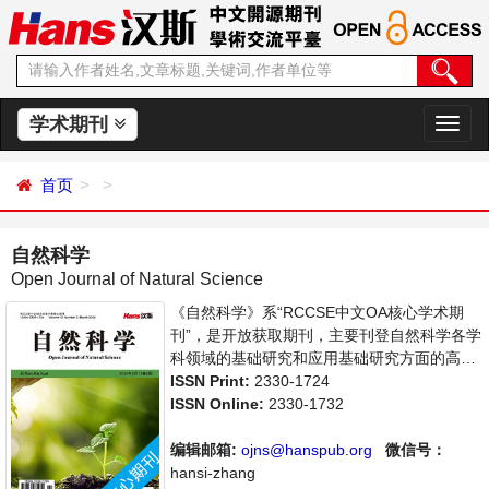
学术期刊
切
换
导
首页
航
自然科学
Open Journal of Natural Science
《自然科学》系“RCCSE中文OA核心学术期
刊”，是开放获取期刊，主要刊登自然科学各学
科领域的基础研究和应用基础研究方面的高水
平、有创造性和重要意义的最新研究成果论
ISSN Print:
2330-1724
文。本刊支持思想创新、学术创新，倡导科
ISSN Online:
2330-1732
学，繁荣学术，集学术性、思想性为一体，旨
在给世界范围内的科学家、学者、科研人员提
编辑邮箱:
ojns@hanspub.org
微信号：
供一个传播、分享和讨论自然科学领域内不同
hansi-zhang