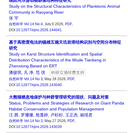
绕阳河浮游动物群落结构特征研究
Study on the Structural Characteristics of Planktonic Animal
Community in Raoyang River
张 宇
自然科学
Vol.14 No.4
, July 6 2026,
PDF
,
DOI:
10.12677/ojns.2026.144041
基于高密度电法的镇雄五德天坑岩溶结构识别与空间分布特征
研究
Study on Karst Structure Identification and Spatial
Distribution Characteristics of the Wude Tiankeng in
Zhenxiong Based on ERT
潘骏琪
,
凡 净
,
范 弢
科研立项经费支持
自然科学
Vol.14 No.3
, May 28 2026,
PDF
,
DOI:
10.12677/ojns.2026.143040
大熊猫栖息地保护与种群管理研究的现状、问题及对策
Status, Problems and Strategies of Research on Giant Panda
Habitat Conservation and Population Management
汪 茜
,
罗珊珊
,
殷显婷
,
卢杉杉
,
王正杰
,
杨瑶君
自然科学
Vol.14 No.3
, May 27 2026,
PDF
,
DOI:
10.12677/ojns.2026.143039