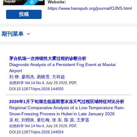
方向问题与发展的交流平台。
Website:
https://www.hanspub.org/journal/OJNS.html
投稿
期刊菜单
茅台机场一次持续性大雾过程的诊断分析
Diagnostic Analysis of a Persistent Fog Event at Maotai
Airport
刘 铮
,
廖雨杰
,
易晓雪
,
方祥超
自然科学
Vol.14 No.4
, July 29 2026,
PDF
,
DOI:
10.12677/ojns.2026.144055
2026年1月下旬湖北低温雨雪冰冻天气过程区域特征对比分析
Regional Comparative Analysis of a Low-Temperature Rain-
Snow-Freezing Process in Hubei in Late January 2026
吴 松
,
刘熠炎
,
童红梅
,
张 东
,
陈 源
,
王梦遥
自然科学
Vol.14 No.4
, July 28 2026,
PDF
,
DOI:
10.12677/ojns.2026.144054