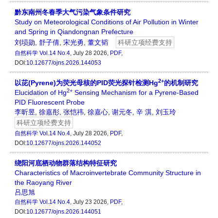
黔东南州冬春季大气污染气象条件研究
Study on Meteorological Conditions of Air Pollution in Winter
and Spring in Qiandongnan Prefecture
刘埙勋
,
舒子倩
,
宋光勇
,
董文韬
科研立项经费支持
自然科学
Vol.14 No.4
, July 28 2026,
PDF
,
DOI:
10.12677/ojns.2026.144053
2+
以芘(Pyrene)为荧光母核的PID荧光探针检测Hg
的机制研究
2+
Elucidation of Hg
Sensing Mechanism for a Pyrene-Based
PID Fluorescent Probe
李昕昱
,
徐嘉彤
,
张恺祎
,
徐嘉心
,
谢元冬
,
辛 淇
,
刘玉玲
科研立项经费支持
自然科学
Vol.14 No.4
, July 28 2026,
PDF
,
DOI:
10.12677/ojns.2026.144052
绕阳河底栖动物群落结构特征研究
Characteristics of Macroinvertebrate Community Structure in
the Raoyang River
吕思旭
自然科学
Vol.14 No.4
, July 23 2026,
PDF
,
DOI:
10.12677/ojns.2026.144051