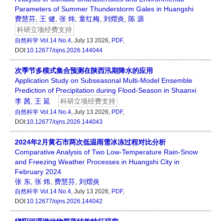
Parameters of Summer Thunderstorm Gales in Huangshi
费慧芬
,
王 健
,
张 炜
,
童红梅
,
刘熠炎
,
陈 源
科研立项经费支持
自然科学
Vol.14 No.4
, July 13 2026,
PDF
,
DOI:
10.12677/ojns.2026.144044
次季节多模式集合预测在陕西汛期降水的应用
Application Study on Subseasonal Multi-Model Ensemble
Prediction of Precipitation during Flood-Season in Shaanxi
李 茜
,
王 延
科研立项经费支持
自然科学
Vol.14 No.4
, July 13 2026,
PDF
,
DOI:
10.12677/ojns.2026.144043
2024年2月黄石市两次低温雨雪冰冻过程对比分析
Comparative Analysis of Two Low-Temperature Rain-Snow
and Freezing Weather Processes in Huangshi City in
February 2024
张 东
,
张 炜
,
费慧芬
,
刘熠炎
自然科学
Vol.14 No.4
, July 13 2026,
PDF
,
DOI:
10.12677/ojns.2026.144042