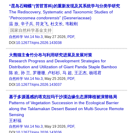
“昆岛石蝴蝶”(苦苣苔科)的重新发现及其系统学与分类学研究
The Rediscovery, Systematic and Taxonomic Studies of
“
Petrocosmea
condorensis
” (Gesneriaceae)
温 放
,
辛子兵
,
符龙飞
,
杜文长
,
韦毅刚
国家自然科学基金支持
自然科学
Vol.14 No.3
, May 27 2026,
PDF
,
DOI:
10.12677/ojns.2026.143038
大熊猫主食竹分布与利用研究进展及发展对策
Research Progress and Development Strategies for
Distribution and Utilization of Giant Panda Staple Bamboo
陈 欢
,
孙 兰
,
罗珊珊
,
卢杉杉
,
马 超
,
王正杰
,
杨瑶君
自然科学
Vol.14 No.3
, May 25 2026,
PDF
,
DOI:
10.12677/ojns.2026.143037
基于多源遥感的塔克拉玛干沙漠边缘生态屏障植被演替格局
Patterns of Vegetation Succession in the Ecological Barrier
along the Taklamakan Desert Based on Multi-Source Remote
Sensing
王籽福
自然科学
Vol.14 No.3
, May 19 2026,
PDF
,
DOI:
10.12677/ojns.2026.143036