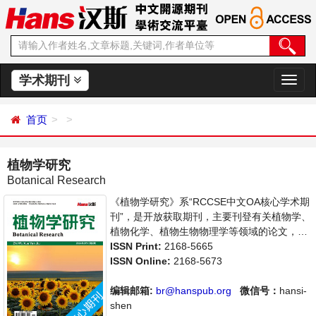
学术期刊
切
换
导
首页
航
植物学研究
Botanical Research
《植物学研究》系“RCCSE中文OA核心学术期
刊”，是开放获取期刊，主要刊登有关植物学、
植物化学、植物生物物理学等领域的论文，反
映国内外该领域的最新研究动态。本刊支持思
ISSN Print:
2168-5665
想创新、学术创新，倡导科学，繁荣学术，集
ISSN Online:
2168-5673
学术性、思想性为一体，旨在给世界范围内的
科学家、学者、科研人员提供一个传播、分享
编辑邮箱:
br@hanspub.org
微信号：
hansi-
和讨论植物学领域内不同方向问题与发展的交
shen