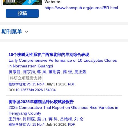
流平台。
Website:
https://www.hanspub.org/journal/BR.html
投稿
期刊菜单
10个桉树无性系在广西东北部的早期综合表现
Early Comprehensive Performance of 10 Eucalyptus Clones
in Northeastern Guangxi
黄康庭
,
陈宗驹
,
蒋 凤
,
董用贵
,
雍 强
,
庞正轰
科研立项经费支持
植物学研究
Vol.15 No.4
, July 31 2026,
PDF
,
DOI:
10.12677/br.2026.154034
衡阳县2025年糯稻品种比较试验报告
2025 Comparative Trial Report on Glutinous Rice Varieties in
Hengyang County
王升华
,
肖用煤
,
聂 力
,
蒋 科
,
吕艳梅
,
刘 仑
植物学研究
Vol.15 No.4
, July 30 2026,
PDF
,