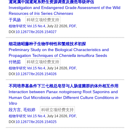
鸢尾属中国鸢尾系野生资源调查及濒危等级评估
Investigation and Endangered Grade Assessment of the Wild
Resources of
Iris
Series
Chinenses
于凤扬
科研立项经费支持
植物学研究
Vol.15 No.4
, July 22 2026,
PDF
,
DOI:
10.12677/br.2026.154027
细花徳昭藤种子生物学特性和繁殖技术初探
Preliminary Study on the Biological Characteristics and
Propagation Techniques of
Cheniella
tenuiflora
Seeds
付艳茹
科研立项经费支持
植物学研究
Vol.15 No.4
, July 14 2026,
PDF
,
DOI:
10.12677/br.2026.154026
不同培养基条件下三七根总皂苷与人肠道菌群的体外相互作用
Interaction between
Panax notoginseng
Root Saponins and
Human Gut Microbiota under Different Culture Conditions
in
Vitro
段方言
,
毛钰婷
科研立项经费支持
植物学研究
Vol.15 No.4
, July 14 2026,
PDF
,
DOI:
10.12677/br.2026.154025