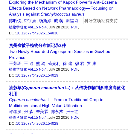
Exploring the Mechanism of Kapok Flower’s Anti-Eczema
Effects Based on Network Pharmacology—Focusing on
Analysis against
Staphylococcus
aureus
陈昕悦
,
钟宇媚
,
杨斯婷
,
戚 萌
,
谢韫诗
科研立项经费支持
植物学研究
Vol.15 No.4
, July 28 2026,
PDF
,
DOI:
10.12677/br.2026.154030
贵州省被子植物分布新记录2种
Two Newly Recorded Angiosperm Species in Guizhou
Province
王荣璐
,
王 逍
,
熊 玲
,
苟光利
,
徐 建
,
穆 君
,
罗 康
植物学研究
Vol.15 No.4
, July 28 2026,
PDF
,
DOI:
10.12677/br.2026.154029
油莎草(
Cyperus esculentus
L.)：从传统作物到多维度高值化
利用
Cyperus esculentus
L.: From a Traditional Crop to
Multidimensional High-Value Utilisation
许珈源
,
张 森
,
朱美霖
,
陈永杰
,
张玉红
植物学研究
Vol.15 No.4
, July 23 2026,
PDF
,
DOI:
10.12677/br.2026.154028