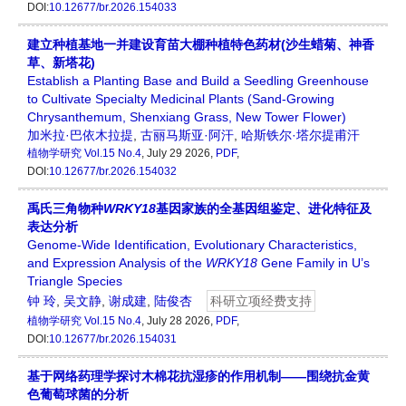
DOI:
10.12677/br.2026.154033
建立种植基地一并建设育苗大棚种植特色药材(沙生蜡菊、神香
草、新塔花)
Establish a Planting Base and Build a Seedling Greenhouse
to Cultivate Specialty Medicinal Plants (Sand-Growing
Chrysanthemum, Shenxiang Grass, New Tower Flower)
加米拉·巴依木拉提
,
古丽马斯亚·阿汗
,
哈斯铁尔·塔尔提甫汗
植物学研究
Vol.15 No.4
, July 29 2026,
PDF
,
DOI:
10.12677/br.2026.154032
禹氏三角物种
WRKY18
基因家族的全基因组鉴定、进化特征及
表达分析
Genome-Wide Identification, Evolutionary Characteristics,
and Expression Analysis of the
WRKY18
Gene Family in U’s
Triangle Species
钟 玲
,
吴文静
,
谢成建
,
陆俊杏
科研立项经费支持
植物学研究
Vol.15 No.4
, July 28 2026,
PDF
,
DOI:
10.12677/br.2026.154031
基于网络药理学探讨木棉花抗湿疹的作用机制——围绕抗金黄
色葡萄球菌的分析