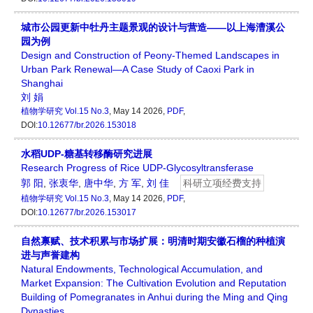
城市公园更新中牡丹主题景观的设计与营造——以上海漕溪公
园为例
Design and Construction of Peony-Themed Landscapes in
Urban Park Renewal—A Case Study of Caoxi Park in
Shanghai
刘 娟
植物学研究
Vol.15 No.3
, May 14 2026,
PDF
,
DOI:
10.12677/br.2026.153018
水稻UDP-糖基转移酶研究进展
Research Progress of Rice UDP-Glycosyltransferase
郭 阳
,
张衷华
,
唐中华
,
方 军
,
刘 佳
科研立项经费支持
植物学研究
Vol.15 No.3
, May 14 2026,
PDF
,
DOI:
10.12677/br.2026.153017
自然禀赋、技术积累与市场扩展：明清时期安徽石榴的种植演
进与声誉建构
Natural Endowments, Technological Accumulation, and
Market Expansion: The Cultivation Evolution and Reputation
Building of Pomegranates in Anhui during the Ming and Qing
Dynasties