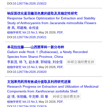
DOI:
10.12677/br.2026.153022
响应面优化蓝花楹花色素的提取及其稳定性研究
Response Surface Optimization for Extraction and Stability
Study of Anthocyanins from
Jacaranda mimosifolia
Flowers
唐 凤
,
邓建梅
,
余传波
植物学研究
Vol.15 No.3
, May 26 2026,
PDF
,
DOI:
10.12677/br.2026.153021
单花拉拉藤——山西茜草科一新分布种
Galium exile
Hook. f. (Rubiaceae), a Newly Recorded
Species from Shanxi Province, China
李新茂
,
韩 飞
,
赵永康
,
郭锦瑞
,
刘全儒
科研立项经费支持
植物学研究
Vol.15 No.3
, May 20 2026,
PDF
,
DOI:
10.12677/br.2026.153020
文冠果壳药用有效成分提取及利用研究进展
Research Progress on Extraction and Utilization of Medicinal
Components from
Xanthoceras
s
orbifolia
Shell
赵 瑛
,
张朝巍
,
辛克卿
,
田 黎
科研立项经费支持
植物学研究
Vol.15 No.3
, May 15 2026,
PDF
,
DOI:
10.12677/br.2026.153019