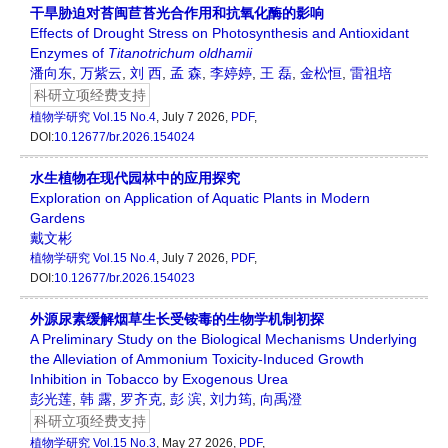
干旱胁迫对苔闽苣苔光合作用和抗氧化酶的影响
Effects of Drought Stress on Photosynthesis and Antioxidant
Enzymes of
Titanotrichum oldhamii
潘向东
,
万紫云
,
刘 西
,
孟 森
,
李婷婷
,
王 磊
,
金松恒
,
雷祖培
科研立项经费支持
植物学研究
Vol.15 No.4
, July 7 2026,
PDF
,
DOI:
10.12677/br.2026.154024
水生植物在现代园林中的应用探究
Exploration on Application of Aquatic Plants in Modern
Gardens
戴文彬
植物学研究
Vol.15 No.4
, July 7 2026,
PDF
,
DOI:
10.12677/br.2026.154023
外源尿素缓解烟草生长受铵毒的生物学机制初探
A Preliminary Study on the Biological Mechanisms Underlying
the Alleviation of Ammonium Toxicity-Induced Growth
Inhibition in Tobacco by Exogenous Urea
彭光莲
,
韩 露
,
罗齐克
,
彭 滨
,
刘力筠
,
向禹澄
科研立项经费支持
植物学研究
Vol.15 No.3
, May 27 2026,
PDF
,