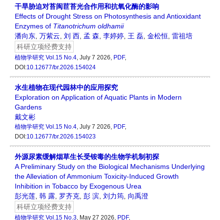
干旱胁迫对苔闽苣苔光合作用和抗氧化酶的影响
Effects of Drought Stress on Photosynthesis and Antioxidant
Enzymes of
Titanotrichum oldhamii
潘向东
,
万紫云
,
刘 西
,
孟 森
,
李婷婷
,
王 磊
,
金松恒
,
雷祖培
科研立项经费支持
植物学研究
Vol.15 No.4
, July 7 2026,
PDF
,
DOI:
10.12677/br.2026.154024
水生植物在现代园林中的应用探究
Exploration on Application of Aquatic Plants in Modern
Gardens
戴文彬
植物学研究
Vol.15 No.4
, July 7 2026,
PDF
,
DOI:
10.12677/br.2026.154023
外源尿素缓解烟草生长受铵毒的生物学机制初探
A Preliminary Study on the Biological Mechanisms Underlying
the Alleviation of Ammonium Toxicity-Induced Growth
Inhibition in Tobacco by Exogenous Urea
彭光莲
,
韩 露
,
罗齐克
,
彭 滨
,
刘力筠
,
向禹澄
科研立项经费支持
植物学研究
Vol.15 No.3
, May 27 2026,
PDF
,