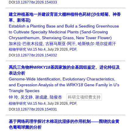
DOI:
10.12677/br.2026.154033
建立种植基地一并建设育苗大棚种植特色药材(沙生蜡菊、神香
草、新塔花)
Establish a Planting Base and Build a Seedling Greenhouse
to Cultivate Specialty Medicinal Plants (Sand-Growing
Chrysanthemum, Shenxiang Grass, New Tower Flower)
加米拉·巴依木拉提
,
古丽马斯亚·阿汗
,
哈斯铁尔·塔尔提甫汗
植物学研究
Vol.15 No.4
, July 29 2026,
PDF
,
DOI:
10.12677/br.2026.154032
禹氏三角物种
WRKY18
基因家族的全基因组鉴定、进化特征及
表达分析
Genome-Wide Identification, Evolutionary Characteristics,
and Expression Analysis of the
WRKY18
Gene Family in U’s
Triangle Species
钟 玲
,
吴文静
,
谢成建
,
陆俊杏
科研立项经费支持
植物学研究
Vol.15 No.4
, July 28 2026,
PDF
,
DOI:
10.12677/br.2026.154031
基于网络药理学探讨木棉花抗湿疹的作用机制——围绕抗金黄
色葡萄球菌的分析