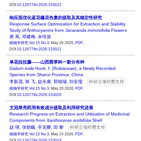
DOI:
10.12677/br.2026.153022
响应面优化蓝花楹花色素的提取及其稳定性研究
Response Surface Optimization for Extraction and Stability
Study of Anthocyanins from
Jacaranda mimosifolia
Flowers
唐 凤
,
邓建梅
,
余传波
植物学研究
Vol.15 No.3
, May 26 2026,
PDF
,
DOI:
10.12677/br.2026.153021
单花拉拉藤——山西茜草科一新分布种
Galium exile
Hook. f. (Rubiaceae), a Newly Recorded
Species from Shanxi Province, China
李新茂
,
韩 飞
,
赵永康
,
郭锦瑞
,
刘全儒
科研立项经费支持
植物学研究
Vol.15 No.3
, May 20 2026,
PDF
,
DOI:
10.12677/br.2026.153020
文冠果壳药用有效成分提取及利用研究进展
Research Progress on Extraction and Utilization of Medicinal
Components from
Xanthoceras
s
orbifolia
Shell
赵 瑛
,
张朝巍
,
辛克卿
,
田 黎
科研立项经费支持
植物学研究
Vol.15 No.3
, May 15 2026,
PDF
,
DOI:
10.12677/br.2026.153019