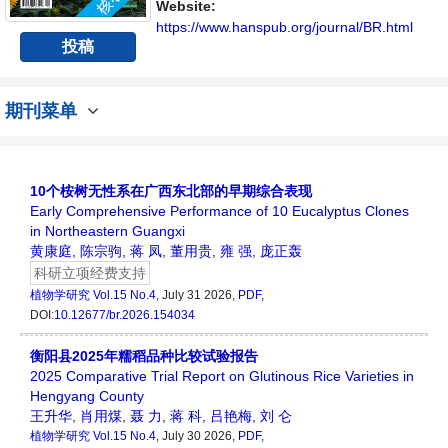
流平台。
Website:
https://www.hanspub.org/journal/BR.html
投稿
期刊菜单
10个桉树无性系在广西东北部的早期综合表现
Early Comprehensive Performance of 10 Eucalyptus Clones
in Northeastern Guangxi
黄康庭
,
陈宗驹
,
蒋 凤
,
董用贵
,
雍 强
,
庞正轰
科研立项经费支持
植物学研究
Vol.15 No.4
, July 31 2026,
PDF
,
DOI:
10.12677/br.2026.154034
衡阳县2025年糯稻品种比较试验报告
2025 Comparative Trial Report on Glutinous Rice Varieties in
Hengyang County
王升华
,
肖用煤
,
聂 力
,
蒋 科
,
吕艳梅
,
刘 仑
植物学研究
Vol.15 No.4
, July 30 2026,
PDF
,