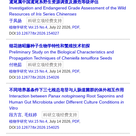
鸢尾属中国鸢尾系野生资源调查及濒危等级评估
Investigation and Endangered Grade Assessment of the Wild
Resources of
Iris
Series
Chinenses
于凤扬
科研立项经费支持
植物学研究
Vol.15 No.4
, July 22 2026,
PDF
,
DOI:
10.12677/br.2026.154027
细花徳昭藤种子生物学特性和繁殖技术初探
Preliminary Study on the Biological Characteristics and
Propagation Techniques of
Cheniella
tenuiflora
Seeds
付艳茹
科研立项经费支持
植物学研究
Vol.15 No.4
, July 14 2026,
PDF
,
DOI:
10.12677/br.2026.154026
不同培养基条件下三七根总皂苷与人肠道菌群的体外相互作用
Interaction between
Panax notoginseng
Root Saponins and
Human Gut Microbiota under Different Culture Conditions
in
Vitro
段方言
,
毛钰婷
科研立项经费支持
植物学研究
Vol.15 No.4
, July 14 2026,
PDF
,
DOI:
10.12677/br.2026.154025