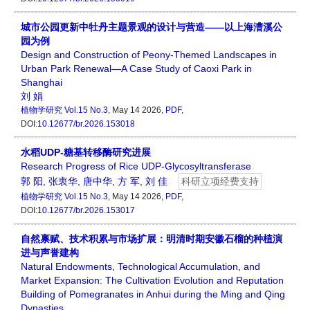
城市公园更新中牡丹主题景观的设计与营造——以上海漕溪公
园为例
Design and Construction of Peony-Themed Landscapes in
Urban Park Renewal—A Case Study of Caoxi Park in
Shanghai
刘 娟
植物学研究
Vol.15 No.3
, May 14 2026,
PDF
,
DOI:
10.12677/br.2026.153018
水稻UDP-糖基转移酶研究进展
Research Progress of Rice UDP-Glycosyltransferase
郭 阳
,
张衷华
,
唐中华
,
方 军
,
刘 佳
科研立项经费支持
植物学研究
Vol.15 No.3
, May 14 2026,
PDF
,
DOI:
10.12677/br.2026.153017
自然禀赋、技术积累与市场扩展：明清时期安徽石榴的种植演
进与声誉建构
Natural Endowments, Technological Accumulation, and
Market Expansion: The Cultivation Evolution and Reputation
Building of Pomegranates in Anhui during the Ming and Qing
Dynasties