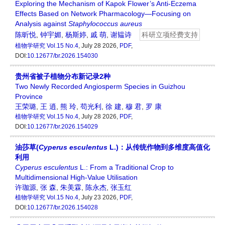
Exploring the Mechanism of Kapok Flower’s Anti-Eczema
Effects Based on Network Pharmacology—Focusing on
Analysis against
Staphylococcus
aureus
陈昕悦
,
钟宇媚
,
杨斯婷
,
戚 萌
,
谢韫诗
科研立项经费支持
植物学研究
Vol.15 No.4
, July 28 2026,
PDF
,
DOI:
10.12677/br.2026.154030
贵州省被子植物分布新记录2种
Two Newly Recorded Angiosperm Species in Guizhou
Province
王荣璐
,
王 逍
,
熊 玲
,
苟光利
,
徐 建
,
穆 君
,
罗 康
植物学研究
Vol.15 No.4
, July 28 2026,
PDF
,
DOI:
10.12677/br.2026.154029
油莎草(
Cyperus esculentus
L.)：从传统作物到多维度高值化
利用
Cyperus esculentus
L.: From a Traditional Crop to
Multidimensional High-Value Utilisation
许珈源
,
张 森
,
朱美霖
,
陈永杰
,
张玉红
植物学研究
Vol.15 No.4
, July 23 2026,
PDF
,
DOI:
10.12677/br.2026.154028