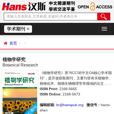
学术期刊
切
换
导
首页
航
植物学研究
Botanical Research
《植物学研究》系“RCCSE中文OA核心学术期
刊”，是开放获取期刊，主要刊登有关植物学、
植物化学、植物生物物理学等领域的论文，反
映国内外该领域的最新研究动态。本刊支持思
ISSN Print:
2168-5665
想创新、学术创新，倡导科学，繁荣学术，集
ISSN Online:
2168-5673
学术性、思想性为一体，旨在给世界范围内的
科学家、学者、科研人员提供一个传播、分享
编辑邮箱:
br@hanspub.org
微信号：
hansi-
和讨论植物学领域内不同方向问题与发展的交
shen