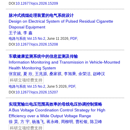
DOI:
10.12677/ojcs.2026.15209
脉冲式残烟处理装置的电气系统设计
Design on Electrical System of Pulsed Residual Cigarette
Disposal Equipment
王子涵
,
李 鑫
电路与系统
Vol.15 No.2
, June 11 2026,
PDF
,
DOI:
10.12677/ojcs.2026.15208
车载健康监测系统中的信息监测及传输
Information Monitoring and Transmission in Vehicle-Mounted
Health Monitoring System
张宣妮
,
夏 欣
,
王兆源
,
桑家祺
,
李旭乘
,
余荣洁
,
赵峥汉
科研立项经费支持
电路与系统
Vol.15 No.2
, June 5 2026,
PDF
,
DOI:
10.12677/ojcs.2026.15207
实现宽输出电压范围高效率的母线电压协调控制策略
A Bus Voltage Coordination Control Strategy for High
Efficiency over a Wide Output Voltage Range
徐 昊
,
方 宇
,
杨逸飞
,
蒋永峰
,
周柳明
,
曹松银
,
陈卫峰
科研立项经费支持