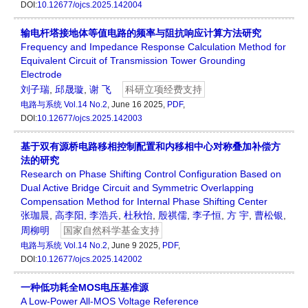
DOI:
10.12677/ojcs.2025.142004
输电杆塔接地体等值电路的频率与阻抗响应计算方法研究
Frequency and Impedance Response Calculation Method for
Equivalent Circuit of Transmission Tower Grounding
Electrode
刘子瑞
,
邱晟璇
,
谢 飞
科研立项经费支持
电路与系统
Vol.14 No.2
, June 16 2025,
PDF
,
DOI:
10.12677/ojcs.2025.142003
基于双有源桥电路移相控制配置和内移相中心对称叠加补偿方
法的研究
Research on Phase Shifting Control Configuration Based on
Dual Active Bridge Circuit and Symmetric Overlapping
Compensation Method for Internal Phase Shifting Center
张珈晨
,
高李阳
,
李浩兵
,
杜秋怡
,
殷祺儒
,
李子恒
,
方 宇
,
曹松银
,
周柳明
国家自然科学基金支持
电路与系统
Vol.14 No.2
, June 9 2025,
PDF
,
DOI:
10.12677/ojcs.2025.142002
一种低功耗全MOS电压基准源
A Low-Power All-MOS Voltage Reference