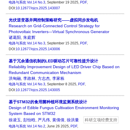
电路与系统
Vol.14 No.3
, September 19 2025,
PDF
,
DOI:
10.12677/ojcs.2025.143007
光伏逆变器并网控制策略研究——虚拟同步发电机
Research on Grid-Connected Control Strategy for
Photovoltaic Inverters—Virtual Synchronous Generator
诸葛阳
,
朱庭辉
电路与系统
Vol.14 No.3
, September 15 2025,
PDF
,
DOI:
10.12677/ojcs.2025.143006
基于冗余通信机制的LED驱动芯片可靠性提升设计
Reliability Improvement Design of LED Driver Chip Based on
Redundant Communication Mechanism
洪甸融
,
李政林
,
方志杰
,
李家栋
电路与系统
Vol.14 No.3
, September 8 2025,
PDF
,
DOI:
10.12677/ojcs.2025.143005
基于STM32的食用菌种植环境监测系统设计
Design of Edible Fungus Cultivation Environment Monitoring
System Based on STM32
徐凌玉
,
彭怡晗
,
严凡伟
,
黄倩倩
,
徐洪量
科研立项经费支持
电路与系统
Vol.14 No.2
, June 26 2025,
PDF
,