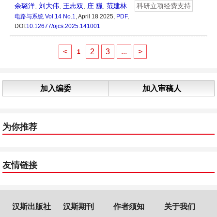
余璐洋
,
刘大伟
,
王志双
,
庄 巍
,
范建林
科研立项经费支持
电路与系统
Vol.14 No.1
, April 18 2025,
PDF
,
DOI:
10.12677/ojcs.2025.141001
<
2
3
...
>
1
加入编委
加入审稿人
为你推荐
友情链接
汉斯出版社
汉斯期刊
作者须知
关于我们