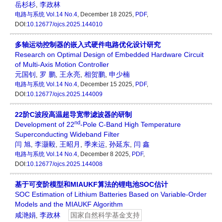
岳杉杉
,
李政林
电路与系统
Vol.14 No.4
, December 18 2025,
PDF
,
DOI:
10.12677/ojcs.2025.144010
多轴运动控制器的嵌入式硬件电路优化设计研究
Research on Optimal Design of Embedded Hardware Circuit
of Multi-Axis Motion Controller
元国钊
,
罗 鹏
,
王永亮
,
相贺鹏
,
申少楠
电路与系统
Vol.14 No.4
, December 15 2025,
PDF
,
DOI:
10.12677/ojcs.2025.144009
22阶C波段高温超导宽带滤波器的研制
nd
Development of 22
-Pole C-Band High Temperature
Superconducting Wideband Filter
闫 旭
,
李灏毅
,
王昭月
,
季来运
,
孙延东
,
闫 鑫
电路与系统
Vol.14 No.4
, December 8 2025,
PDF
,
DOI:
10.12677/ojcs.2025.144008
基于可变阶模型和MIAUKF算法的锂电池SOC估计
SOC Estimation of Lithium Batteries Based on Variable-Order
Models and the MIAUKF Algorithm
咸滟娟
,
李政林
国家自然科学基金支持