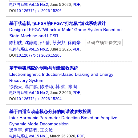
电路与系统
Vol.15 No.2
, June 5 2026,
PDF
,
DOI:
10.12677/ojcs.2026.15206
基于状态机与LFSR的FPGA“打地鼠”游戏系统设计
Design of FPGA “Whack-a-Mole” Game System Based on
State Machine and LFSR
陈初侠
,
沈静雨
,
邵 倩
,
苏安邦
,
徐雨豪
科研立项经费支持
电路与系统
Vol.15 No.2
, June 2 2026,
PDF
,
DOI:
10.12677/ojcs.2026.15205
基于电磁感应的制动与能量回收系统
Electromagnetic Induction-Based Braking and Energy
Recovery System
徐骁天
,
温广鹏
,
陈浩聪
,
韩 崇
,
陈 卿
电路与系统
Vol.15 No.2
, June 2 2026,
PDF
,
DOI:
10.12677/ojcs.2026.15204
基于自适应动态模态分解的间谐波参数检测
Inter Harmonic Parameter Detection Based on Adaptive
Dynamic Mode Decomposition
梁泽宇
,
何陈程
,
王文波
电路与系统
Vol.15 No.1
, March 26 2026,
PDF
,