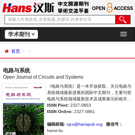
学术期刊
切
换
导
首页
航
电路与系统
Open Journal of Circuits and Systems
《电路与系统》是一本开放获取、关注电路与
系统领域最新进展的国际中文期刊，主要刊登
电路与系统领域最新技术及成果展示的相关论
文。本刊支持思想创新、学术创新，倡导科
ISSN Print:
2327-0853
学，繁荣学术，集学术性、思想性为一体，旨
ISSN Online:
2327-0861
在给世界范围内的科学家、学者、科研人员提
供一个传播、分享和讨论电路与系统领域内不
编辑邮箱:
ojcs@hanspub.org
微信号：
同方向问题与发展的交流平台。
hansi-liu