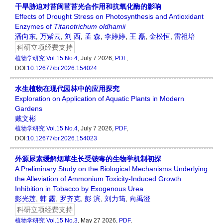
干旱胁迫对苔闽苣苔光合作用和抗氧化酶的影响
Effects of Drought Stress on Photosynthesis and Antioxidant
Enzymes of
Titanotrichum oldhamii
潘向东
,
万紫云
,
刘 西
,
孟 森
,
李婷婷
,
王 磊
,
金松恒
,
雷祖培
科研立项经费支持
植物学研究
Vol.15 No.4
, July 7 2026,
PDF
,
DOI:
10.12677/br.2026.154024
水生植物在现代园林中的应用探究
Exploration on Application of Aquatic Plants in Modern
Gardens
戴文彬
植物学研究
Vol.15 No.4
, July 7 2026,
PDF
,
DOI:
10.12677/br.2026.154023
外源尿素缓解烟草生长受铵毒的生物学机制初探
A Preliminary Study on the Biological Mechanisms Underlying
the Alleviation of Ammonium Toxicity-Induced Growth
Inhibition in Tobacco by Exogenous Urea
彭光莲
,
韩 露
,
罗齐克
,
彭 滨
,
刘力筠
,
向禹澄
科研立项经费支持
植物学研究
Vol.15 No.3
, May 27 2026,
PDF
,