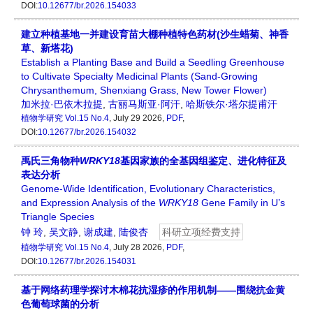
DOI:
10.12677/br.2026.154033
建立种植基地一并建设育苗大棚种植特色药材(沙生蜡菊、神香
草、新塔花)
Establish a Planting Base and Build a Seedling Greenhouse
to Cultivate Specialty Medicinal Plants (Sand-Growing
Chrysanthemum, Shenxiang Grass, New Tower Flower)
加米拉·巴依木拉提
,
古丽马斯亚·阿汗
,
哈斯铁尔·塔尔提甫汗
植物学研究
Vol.15 No.4
, July 29 2026,
PDF
,
DOI:
10.12677/br.2026.154032
禹氏三角物种
WRKY18
基因家族的全基因组鉴定、进化特征及
表达分析
Genome-Wide Identification, Evolutionary Characteristics,
and Expression Analysis of the
WRKY18
Gene Family in U’s
Triangle Species
钟 玲
,
吴文静
,
谢成建
,
陆俊杏
科研立项经费支持
植物学研究
Vol.15 No.4
, July 28 2026,
PDF
,
DOI:
10.12677/br.2026.154031
基于网络药理学探讨木棉花抗湿疹的作用机制——围绕抗金黄
色葡萄球菌的分析