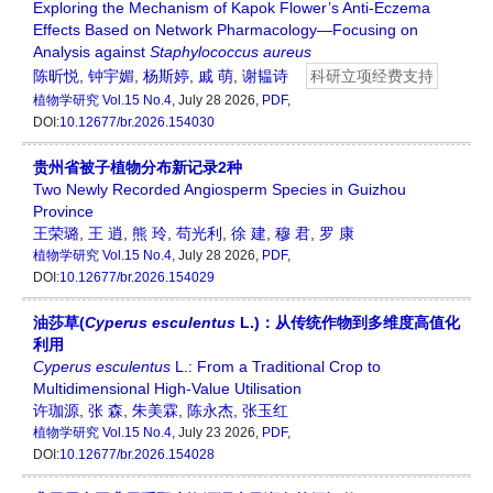
Exploring the Mechanism of Kapok Flower’s Anti-Eczema
Effects Based on Network Pharmacology—Focusing on
Analysis against
Staphylococcus
aureus
陈昕悦
,
钟宇媚
,
杨斯婷
,
戚 萌
,
谢韫诗
科研立项经费支持
植物学研究
Vol.15 No.4
, July 28 2026,
PDF
,
DOI:
10.12677/br.2026.154030
贵州省被子植物分布新记录2种
Two Newly Recorded Angiosperm Species in Guizhou
Province
王荣璐
,
王 逍
,
熊 玲
,
苟光利
,
徐 建
,
穆 君
,
罗 康
植物学研究
Vol.15 No.4
, July 28 2026,
PDF
,
DOI:
10.12677/br.2026.154029
油莎草(
Cyperus esculentus
L.)：从传统作物到多维度高值化
利用
Cyperus esculentus
L.: From a Traditional Crop to
Multidimensional High-Value Utilisation
许珈源
,
张 森
,
朱美霖
,
陈永杰
,
张玉红
植物学研究
Vol.15 No.4
, July 23 2026,
PDF
,
DOI:
10.12677/br.2026.154028