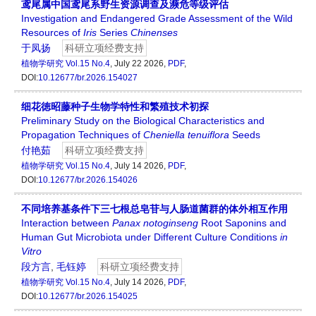
鸢尾属中国鸢尾系野生资源调查及濒危等级评估
Investigation and Endangered Grade Assessment of the Wild
Resources of
Iris
Series
Chinenses
于凤扬
科研立项经费支持
植物学研究
Vol.15 No.4
, July 22 2026,
PDF
,
DOI:
10.12677/br.2026.154027
细花徳昭藤种子生物学特性和繁殖技术初探
Preliminary Study on the Biological Characteristics and
Propagation Techniques of
Cheniella
tenuiflora
Seeds
付艳茹
科研立项经费支持
植物学研究
Vol.15 No.4
, July 14 2026,
PDF
,
DOI:
10.12677/br.2026.154026
不同培养基条件下三七根总皂苷与人肠道菌群的体外相互作用
Interaction between
Panax notoginseng
Root Saponins and
Human Gut Microbiota under Different Culture Conditions
in
Vitro
段方言
,
毛钰婷
科研立项经费支持
植物学研究
Vol.15 No.4
, July 14 2026,
PDF
,
DOI:
10.12677/br.2026.154025