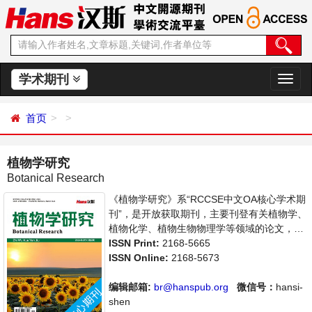
学术期刊
切
换
导
首页
航
植物学研究
Botanical Research
《植物学研究》系“RCCSE中文OA核心学术期
刊”，是开放获取期刊，主要刊登有关植物学、
植物化学、植物生物物理学等领域的论文，反
映国内外该领域的最新研究动态。本刊支持思
ISSN Print:
2168-5665
想创新、学术创新，倡导科学，繁荣学术，集
ISSN Online:
2168-5673
学术性、思想性为一体，旨在给世界范围内的
科学家、学者、科研人员提供一个传播、分享
编辑邮箱:
br@hanspub.org
微信号：
hansi-
和讨论植物学领域内不同方向问题与发展的交
shen