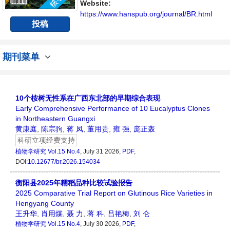
流平台。
Website:
https://www.hanspub.org/journal/BR.html
投稿
期刊菜单
10个桉树无性系在广西东北部的早期综合表现
Early Comprehensive Performance of 10 Eucalyptus Clones
in Northeastern Guangxi
黄康庭
,
陈宗驹
,
蒋 凤
,
董用贵
,
雍 强
,
庞正轰
科研立项经费支持
植物学研究
Vol.15 No.4
, July 31 2026,
PDF
,
DOI:
10.12677/br.2026.154034
衡阳县2025年糯稻品种比较试验报告
2025 Comparative Trial Report on Glutinous Rice Varieties in
Hengyang County
王升华
,
肖用煤
,
聂 力
,
蒋 科
,
吕艳梅
,
刘 仑
植物学研究
Vol.15 No.4
, July 30 2026,
PDF
,