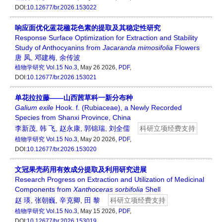
DOI:
10.12677/br.2026.153022
响应面优化蓝花楹花色素的提取及其稳定性研究
Response Surface Optimization for Extraction and Stability
Study of Anthocyanins from
Jacaranda mimosifolia
Flowers
唐 凤
,
邓建梅
,
余传波
植物学研究
Vol.15 No.3
, May 26 2026,
PDF
,
DOI:
10.12677/br.2026.153021
单花拉拉藤——山西茜草科一新分布种
Galium exile
Hook. f. (Rubiaceae), a Newly Recorded
Species from Shanxi Province, China
李新茂
,
韩 飞
,
赵永康
,
郭锦瑞
,
刘全儒
科研立项经费支持
植物学研究
Vol.15 No.3
, May 20 2026,
PDF
,
DOI:
10.12677/br.2026.153020
文冠果壳药用有效成分提取及利用研究进展
Research Progress on Extraction and Utilization of Medicinal
Components from
Xanthoceras
s
orbifolia
Shell
赵 瑛
,
张朝巍
,
辛克卿
,
田 黎
科研立项经费支持
植物学研究
Vol.15 No.3
, May 15 2026,
PDF
,
DOI:
10.12677/br.2026.153019