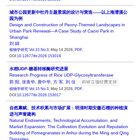
城市公园更新中牡丹主题景观的设计与营造——以上海漕溪公
园为例
Design and Construction of Peony-Themed Landscapes in
Urban Park Renewal—A Case Study of Caoxi Park in
Shanghai
刘 娟
植物学研究
Vol.15 No.3
, May 14 2026,
PDF
,
DOI:
10.12677/br.2026.153018
水稻UDP-糖基转移酶研究进展
Research Progress of Rice UDP-Glycosyltransferase
郭 阳
,
张衷华
,
唐中华
,
方 军
,
刘 佳
科研立项经费支持
植物学研究
Vol.15 No.3
, May 14 2026,
PDF
,
DOI:
10.12677/br.2026.153017
自然禀赋、技术积累与市场扩展：明清时期安徽石榴的种植演
进与声誉建构
Natural Endowments, Technological Accumulation, and
Market Expansion: The Cultivation Evolution and Reputation
Building of Pomegranates in Anhui during the Ming and Qing
Dynasties