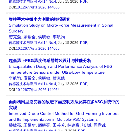
传感器技术与应用
Vol.14 No.4
, July 15 2026,
PDF
,
DOI:
10.12677/jsta.2026.144066
脊柱手术中微小力测量的模拟研究
Simulation Study on Micro-Force Measurement in Spinal
Surgery
贺克勉
,
廖帮全
,
侯晓敏
,
李航驹
传感器技术与应用
Vol.14 No.4
, July 15 2026,
PDF
,
DOI:
10.12677/jsta.2026.144065
超低温下FBG温度传感器封装设计与性能分析
Encapsulation Design and Performance Analysis of FBG
Temperature Sensors under Ultra-Low Temperature
李航驹
,
廖帮全
,
侯晓敏
,
贺克勉
传感器技术与应用
Vol.14 No.4
, July 13 2026,
PDF
,
DOI:
10.12677/jsta.2026.144064
面向构网型逆变器的改进下垂控制方法及其在多VSC系统中的
实现
Improved Droop Control Method for Grid-Forming Inverters
and Its Implementation in Multiple-VSC Systems
滕敏亮
,
王耀华
,
滕晓亮
,
田芬芳
,
林建豪
,
张 巍
,
周意诚
传感器技术与应用
Vol.14 No.4
, July 7 2026,
PDF
,