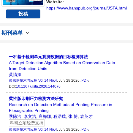
台。
Website:
https://www.hanspub.org/journal/JSTA.html
投稿
期刊菜单
一种基于检测单元观测数据的目标检测算法
A Target Detection Algorithm Based on Observation Data
from Detection Units
黄情操
传感器技术与应用
Vol.14 No.4
, July 28 2026,
PDF
,
DOI:
10.12677/jsta.2026.144076
柔性版印刷压力检测方法研究
Research on Detection Methods of Printing Pressure in
Flexographic Printing
季陈浩
,
李文浩
,
唐梅娜
,
程浩璞
,
张 博
,
袁英才
科研立项经费支持
传感器技术与应用
Vol.14 No.4
, July 28 2026,
PDF
,