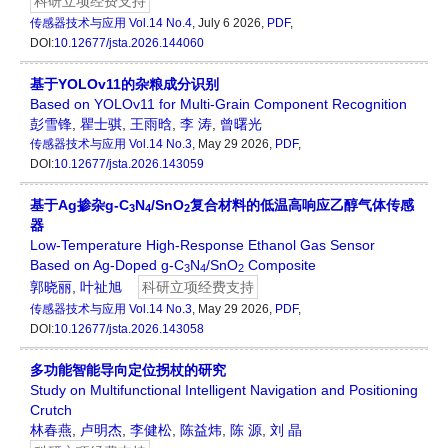
科研立项经费支持
传感器技术与应用
Vol.14 No.4
, July 6 2026,
PDF
,
DOI:
10.12677/jsta.2026.144060
基于YOLOv11的杂粮成分识别
Based on YOLOv11 for Multi-Grain Component Recognition
彭雪锋
,
瞿士骐
,
王雨晗
,
李 涛
,
曾曙光
传感器技术与应用
Vol.14 No.3
, May 29 2026,
PDF
,
DOI:
10.12677/jsta.2026.143059
基于Ag掺杂g-C
N
/SnO
复合材料的低温高响应乙醇气体传感
3
4
2
器
Low-Temperature High-Response Ethanol Gas Sensor
Based on Ag-Doped g-C
N
/SnO
Composite
3
4
2
郭晓丽
,
叶祉旭
科研立项经费支持
传感器技术与应用
Vol.14 No.3
, May 29 2026,
PDF
,
DOI:
10.12677/jsta.2026.143058
多功能智能导向定位拐杖的研究
Study on Multifunctional Intelligent Navigation and Positioning
Crutch
林春燕
,
卢明杰
,
李健松
,
陈益炜
,
陈 源
,
刘 晶