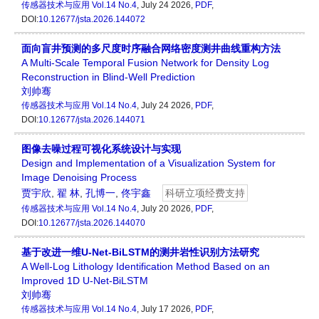
传感器技术与应用
Vol.14 No.4
, July 24 2026,
PDF
,
DOI:
10.12677/jsta.2026.144072
面向盲井预测的多尺度时序融合网络密度测井曲线重构方法
A Multi-Scale Temporal Fusion Network for Density Log
Reconstruction in Blind-Well Prediction
刘帅骞
传感器技术与应用
Vol.14 No.4
, July 24 2026,
PDF
,
DOI:
10.12677/jsta.2026.144071
图像去噪过程可视化系统设计与实现
Design and Implementation of a Visualization System for
Image Denoising Process
贾宇欣
,
翟 林
,
孔博一
,
佟宇鑫
科研立项经费支持
传感器技术与应用
Vol.14 No.4
, July 20 2026,
PDF
,
DOI:
10.12677/jsta.2026.144070
基于改进一维U-Net-BiLSTM的测井岩性识别方法研究
A Well-Log Lithology Identification Method Based on an
Improved 1D U-Net-BiLSTM
刘帅骞
传感器技术与应用
Vol.14 No.4
, July 17 2026,
PDF
,