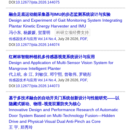
DOI:
10.12677/jsta.2026.144075
融合足底运动能采集器与IMU的步态监测系统设计与实验
Design and Experiment of Gait Monitoring System Integrating
Plantar Kinetic Energy Harvester and IMU
冯小东
,
杨媛媛
,
贺显明
科研立项经费支持
传感器技术与应用
Vol.14 No.4
, July 28 2026,
PDF
,
DOI:
10.12677/jsta.2026.144074
红树林智能种植机多传感器视觉系统设计与应用
Design and Application of Multi-Sensor Vision System for
Mangrove Intelligent Planter
代上杭
,
余 江
,
刘敏仪
,
邓宁熙
,
曾敬伟
,
罗晓彤
传感器技术与应用
Vol.14 No.4
, July 28 2026,
PDF
,
DOI:
10.12677/jsta.2026.144073
基于多技术融合的自动开关门系统创新设计与性能研究——以
隐藏式驱动、物理–视觉双重防夹为核心
Innovative Design and Performance Research of Automatic
Door System Based on Multi-Technology Fusion—Hidden
Drive and Physical-Visual Dual Anti-Pinch as Core
王 宇
,
郑秀玲