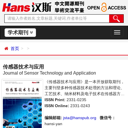
学术期刊
切
换
导
首页
航
传感器技术与应用
Journal of Sensor Technology and Application
《传感器技术与应用》是一本开放获取期刊，
主要刊登多种传感器技术处理的方法和理论、
工艺技术、纳米材料及电子技术在传感器方面
的应用等多方面的论文。本刊支持思想创新、
ISSN Print:
2331-0235
学术创新，倡导科学，繁荣学术，集学术性、
ISSN Online:
2331-0243
思想性为一体，旨在给世界范围内的科学家、
学者、科研人员提供一个传播、分享和讨论传
编辑邮箱:
jsta@hanspub.org
微信号：
感器技术领域内不同方向问题与发展的交流平
hansi-yan